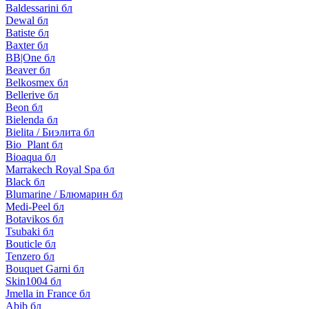
Baldessarini бл
Dewal бл
Batiste бл
Baxter бл
BB|One бл
Beaver бл
Belkosmex бл
Bellerive бл
Beon бл
Bielenda бл
Bielita / Биэлита бл
Bio_Plant бл
Bioaqua бл
Marrakech Royal Spa бл
Black бл
Blumarine / Блюмарин бл
Medi-Peel бл
Botavikos бл
Tsubaki бл
Bouticle бл
Tenzero бл
Bouquet Garni бл
Skin1004 бл
Jmella in France бл
Abib бл