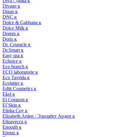
Diva / Дива к
Divage к
Dizao к
DNC к
Dolce & Gabbana к
Dolce Milk к
Domix к
Doris к
Dr. Ceuracle к
Dr.Smart к
Easy spa к
Echoice к
Eco branch к
ECO laboratorie к
Eco Tavrida к
Ecolatier к
Editt Cosmetics к
Ekel к
El Corazon к
El`Skin к
Elisha Coy к
Elizabeth Arden / Элизабет Арден к
Elizavecca к
Enough к
Epoux к