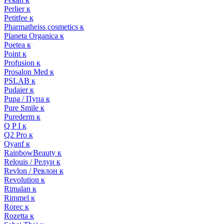
Perlier к
Petitfee к
Pharmatheiss cosmetics к
Planeta Organica к
Poetea к
Point к
Profusion к
Prosalon Med к
PSLAB к
Pudaier к
Pupa / Пупа к
Pure Smile к
Purederm к
Q P I к
Q2 Pro к
Qyanf к
RainbowBeauty к
Relouis / Релуи к
Revlon / Ревлон к
Revolution к
Rimalan к
Rimmel к
Rorec к
Rozetta к