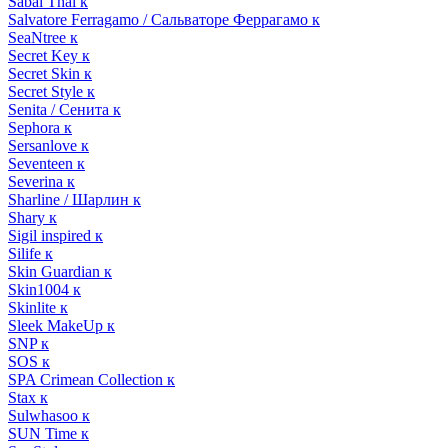
Sabai Thai к
Salvatore Ferragamo / Сальваторе Феррагамо к
SeaNtree к
Secret Key к
Secret Skin к
Secret Style к
Senita / Сенита к
Sephora к
Sersanlove к
Seventeen к
Severina к
Sharline / Шарлин к
Shary к
Sigil inspired к
Silife к
Skin Guardian к
Skin1004 к
Skinlite к
Sleek MakeUp к
SNP к
SOS к
SPA Crimean Collection к
Stax к
Sulwhasoo к
SUN Time к