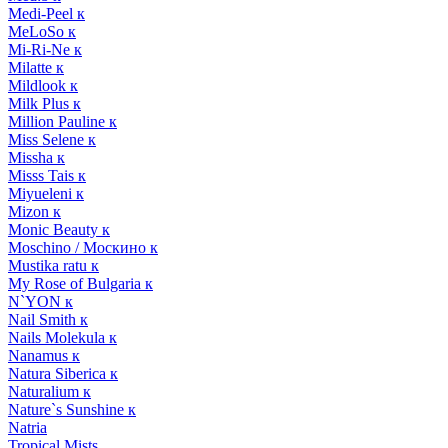
Medi-Peel к
MeLoSo к
Mi-Ri-Ne к
Milatte к
Mildlook к
Milk Plus к
Million Pauline к
Miss Selene к
Missha к
Misss Tais к
Miyueleni к
Mizon к
Monic Beauty к
Moschino / Москино к
Mustika ratu к
My Rose of Bulgaria к
N`YON к
Nail Smith к
Nails Molekula к
Nanamus к
Natura Siberica к
Naturalium к
Nature`s Sunshine к
Natria
Tropical Mists