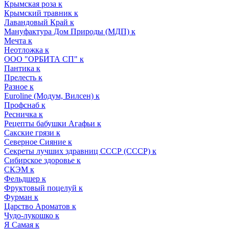
Крымская роза к
Крымский травник к
Лавандовый Край к
Мануфактура Дом Природы (МДП) к
Мечта к
Неотложка к
ООО "ОРБИТА СП" к
Пантика к
Прелесть к
Разное к
Euroline (Модум, Вилсен) к
Профснаб к
Ресничка к
Рецепты бабушки Агафьи к
Сакские грязи к
Северное Сияние к
Секреты лучших здравниц СССР (СССР) к
Сибирское здоровье к
СКЭМ к
Фельдшер к
Фруктовый поцелуй к
Фурман к
Царство Ароматов к
Чудо-лукошко к
Я Самая к