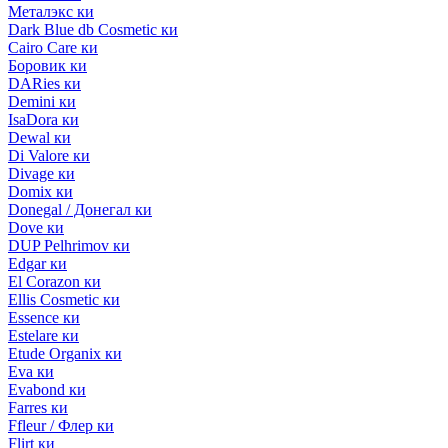
Металэкс ки
Dark Blue db Cosmetic ки
Cairo Care ки
Боровик ки
DARies ки
Demini ки
IsaDora ки
Dewal ки
Di Valore ки
Divage ки
Domix ки
Donegal / Донегал ки
Dove ки
DUP Pelhrimov ки
Edgar ки
El Corazon ки
Ellis Cosmetic ки
Essence ки
Estelare ки
Etude Organix ки
Eva ки
Evabond ки
Farres ки
Ffleur / Флер ки
Flirt ки