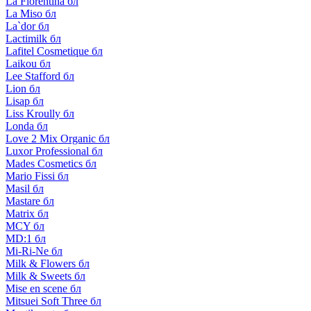
La Florentina бл
La Miso бл
La`dor бл
Lactimilk бл
Lafitel Cosmetique бл
Laikou бл
Lee Stafford бл
Lion бл
Lisap бл
Liss Kroully бл
Londa бл
Love 2 Mix Organic бл
Luxor Professional бл
Mades Cosmetics бл
Mario Fissi бл
Masil бл
Mastare бл
Matrix бл
MCY бл
MD:1 бл
Mi-Ri-Ne бл
Milk & Flowers бл
Milk & Sweets бл
Mise en scene бл
Mitsuei Soft Three бл