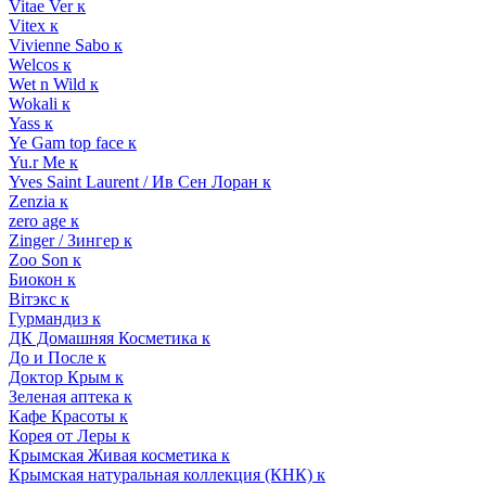
Vitae Ver к
Vitex к
Vivienne Sabo к
Welcos к
Wet n Wild к
Wokali к
Yass к
Ye Gam top face к
Yu.r Me к
Yves Saint Laurent / Ив Сен Лоран к
Zenzia к
zero age к
Zinger / Зингер к
Zoo Son к
Биокон к
Вiтэкс к
Гурмандиз к
ДК Домашняя Косметика к
До и После к
Доктор Крым к
Зеленая аптека к
Кафе Красоты к
Корея от Леры к
Крымская Живая косметика к
Крымская натуральная коллекция (КНК) к