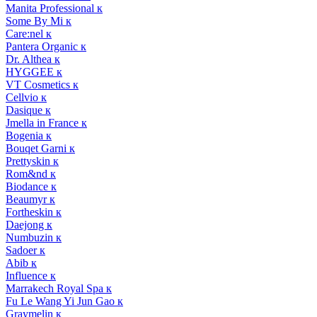
Manita Professional к
Some By Mi к
Care:nel к
Pantera Organic к
Dr. Althea к
HYGGEE к
VT Cosmetics к
Cellvio к
Dasique к
Jmella in France к
Bogenia к
Bouqet Garni к
Prettyskin к
Rom&nd к
Biodance к
Beaumyr к
Fortheskin к
Daejong к
Numbuzin к
Sadoer к
Abib к
Influence к
Marrakech Royal Spa к
Fu Le Wang Yi Jun Gao к
Graymelin к