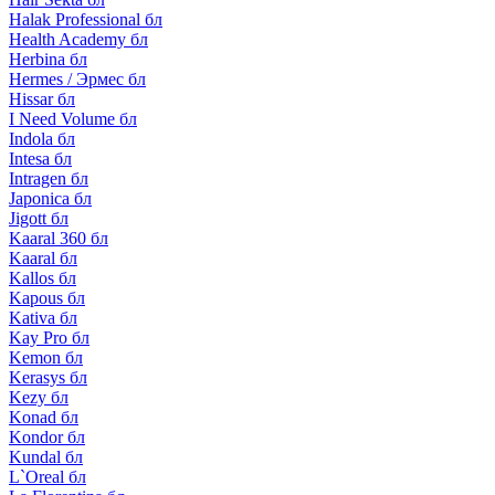
Halak Professional бл
Health Academy бл
Herbina бл
Hermes / Эрмес бл
Hissar бл
I Need Volume бл
Indola бл
Intesa бл
Intragen бл
Japonica бл
Jigott бл
Kaaral 360 бл
Kaaral бл
Kallos бл
Kapous бл
Kativa бл
Kay Pro бл
Kemon бл
Kerasys бл
Kezy бл
Konad бл
Kondor бл
Kundal бл
L`Oreal бл