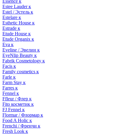
Essence к
Estee Lauder к
Estel / Эстель к
Estelare к
Esthetic House к
Estrade к
Etude House к
Etude Organix к
Eva к
Eveline / Эвелин к
EyeNlip Beauty к
Fabrik Cosmetology к
Facis к
Family cosmetics к
Farle к
Farm Stay к
Farres к
Fennel к
Ffleur / Флер к
Fito косметик к
FJ Fennel к
Flormar / Флормар к
Food A Holic к
Frenchi / Френчи к
Fresh Look к