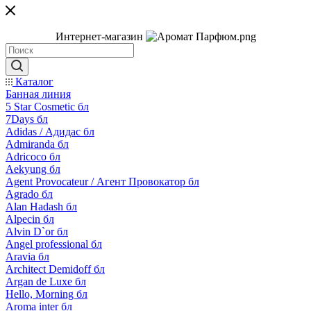
Интернет-магазин
Каталог
Банная линия
5 Star Cosmetic бл
7Days бл
Adidas / Адидас бл
Admiranda бл
Adricoco бл
Aekyung бл
Agent Provocateur / Агент Провокатор бл
Agrado бл
Alan Hadash бл
Alpecin бл
Alvin D`or бл
Angel professional бл
Aravia бл
Architect Demidoff бл
Argan de Luxe бл
Hello, Morning бл
Aroma inter бл