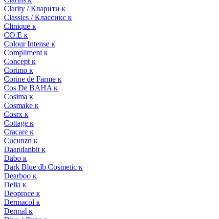
Clarity / Кларити к
Classics / Классикс к
Clinique к
CO.E к
Colour Intense к
Compliment к
Concept к
Corimo к
Corine de Farme к
Cos De BAHA к
Cosima к
Cosmake к
Cosrx к
Cottage к
Cracare к
Cucunzn к
Daandanbit к
Dabo к
Dark Blue db Cosmetic к
Dearboo к
Delia к
Deoproce к
Dermacol к
Dermal к