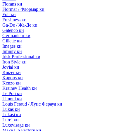
Florans ки
Flormar / Флормар ки
Foli ки
Freshness ки
Ga-De / Жа-Де ки
Galenco ки
Germanicur ки
Gillette ки
Images ки
Infinity ки
Irisk Professional ки
Iron Style ки
Jovial ки
Kaizer ки
Kapous ки
Kenzo ки
Krainev Health ки
Le Poli ки
Limoni ки
Louis Feraud / Луис Ферауд ки
Lukas ки
Lukasi ки
Lure! ки
Luxevisage ки
Make Up Factory ки