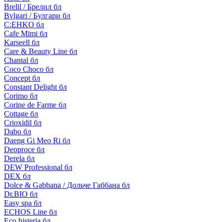
Brelil / Брелил бл
Bvlgari / Булгари бл
C:EHKO бл
Cafe Mimi бл
Karseell бл
Care & Beauty Line бл
Chantal бл
Coco Choco бл
Concept бл
Constant Delight бл
Corimo бл
Corine de Farme бл
Cottage бл
Crioxidil бл
Dabo бл
Daeng Gi Meo Ri бл
Deoproce бл
Derela бл
DEW Professional бл
DEX бл
Dolce & Gabbana / Дольче Габбана бл
Dr.BIO бл
Easy spa бл
ECHOS Line бл
Eco histeria бл