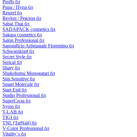
Proffs бл
Pupa / Пупа бл
Reuzel бл
Revlon / Ревлон бл
Sabai Thai бл
SADAPACK cosmetics бл
Sakura cosmetics бл
Salon Professional бл
Saponificio Artigianale Fiorentino бл
Schwarzkopf бл
Secret Style бл
Serical бл
Shary бл
Shukobutsu Monogatari бл
Sim Sensitive бл
Smart Molecule бл
Start Epil бл
Studio Professional бл
SuperСила бл
Syoss бл
T-LAB бл
TIGI бл
TNL (TatNail) бл
V-Color Professional бл
Vitality`s бл