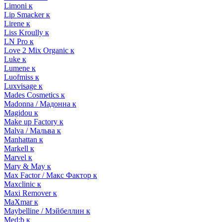
Limoni к
Lip Smacker к
Lirene к
Liss Kroully к
LN Pro к
Love 2 Mix Organic к
Luke к
Lumene к
Luofmiss к
Luxvisage к
Mades Cosmetics к
Madonna / Мадонна к
Magidou к
Make up Factory к
Malva / Мальва к
Manhattan к
Markell к
Marvel к
Mary & May к
Max Factor / Макс Фактор к
Maxclinic к
Maxi Remover к
MaXmar к
Maybelline / Мэйбеллин к
Med:b к