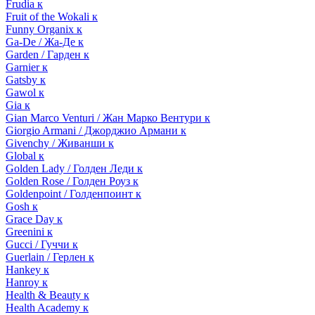
Frudia к
Fruit of the Wokali к
Funny Organix к
Ga-De / Жа-Де к
Garden / Гарден к
Garnier к
Gatsby к
Gawol к
Gia к
Gian Marco Venturi / Жан Марко Вентури к
Giorgio Armani / Джорджио Армани к
Givenchy / Живанши к
Global к
Golden Lady / Голден Леди к
Golden Rose / Голден Роуз к
Goldenpoint / Голденпоинт к
Gosh к
Grace Day к
Greenini к
Gucci / Гуччи к
Guerlain / Герлен к
Hankey к
Hanroy к
Health & Beauty к
Health Academy к