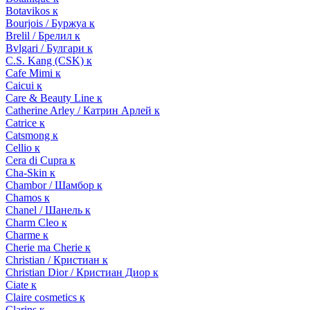
Botavikos к
Bourjois / Буржуа к
Brelil / Брелил к
Bvlgari / Булгари к
C.S. Kang (CSK) к
Cafe Mimi к
Caicui к
Care & Beauty Line к
Catherine Arley / Катрин Арлей к
Catrice к
Catsmong к
Cellio к
Cera di Cupra к
Cha-Skin к
Chambor / Шамбор к
Chamos к
Chanel / Шанель к
Charm Cleo к
Charme к
Cherie ma Cherie к
Christian / Кристиан к
Christian Dior / Кристиан Диор к
Ciate к
Claire cosmetics к
Clarins к