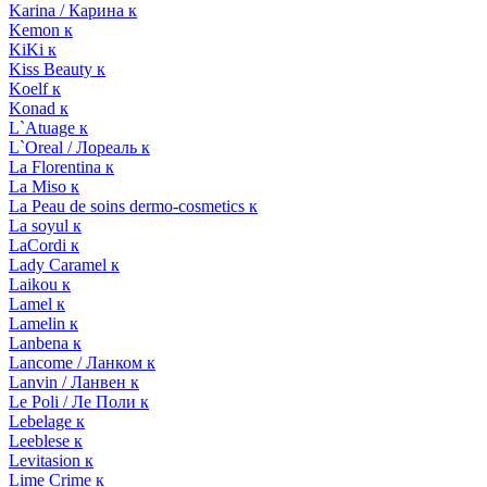
Karina / Карина к
Kemon к
KiKi к
Kiss Beauty к
Koelf к
Konad к
L`Atuage к
L`Oreal / Лореаль к
La Florentina к
La Miso к
La Peau de soins dermo-cosmetics к
La soyul к
LaCordi к
Lady Caramel к
Laikou к
Lamel к
Lamelin к
Lanbena к
Lancome / Ланком к
Lanvin / Ланвен к
Le Poli / Ле Поли к
Lebelage к
Leeblese к
Levitasion к
Lime Crime к