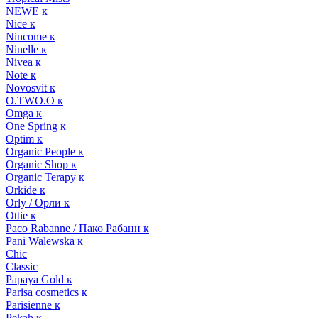
NEWE к
Nice к
Nincome к
Ninelle к
Nivea к
Note к
Novosvit к
O.TWO.O к
Omga к
One Spring к
Optim к
Organic People к
Organic Shop к
Organic Terapy к
Orkide к
Orly / Орли к
Ottie к
Paco Rabanne / Пако Рабанн к
Pani Walewska к
Chic
Classic
Papaya Gold к
Parisa cosmetics к
Parisienne к
Pekah к