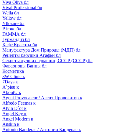
Viva Oliva бл
Vival Professional бл
Wella бл
Yellow бл
Yllozure бл
Вiтэкс бл
ГАММА бл
Гурмандиз бл
Кафе Красоты бл
Мануфактура Дом Природы (МДП) бл
Рецепты бабушки Агафьи бл
Секреты лучших здравниц СССР (СССР) бл
Фараоновы Ванны бл
Косметика
3W Clinic к
7Days к
A`pieu к
AboutU к
Agent Provocateur / Агент Провокатор к
Alfredo Feemas к
Alvin D`or к
Angel Key к
Angel Modern к
Anskin к
Antonio Banderas / Антонио Бандерас к