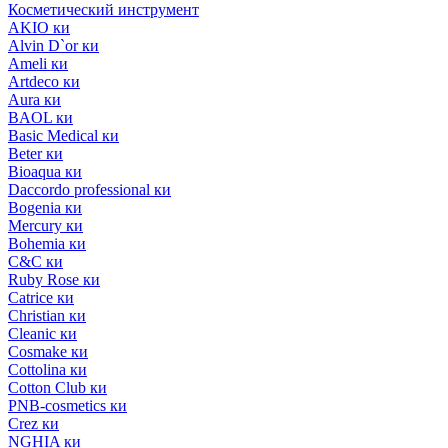
Косметический инструмент
AKIO ки
Alvin D`or ки
Ameli ки
Artdeco ки
Aura ки
BAOL ки
Basic Medical ки
Beter ки
Bioaqua ки
Daccordo professional ки
Bogenia ки
Mercury ки
Bohemia ки
C&C ки
Ruby Rose ки
Catrice ки
Christian ки
Cleanic ки
Cosmake ки
Cottolina ки
Cotton Club ки
PNB-cosmetics ки
Crez ки
NGHIA ки