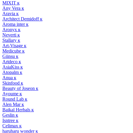
MIXIT к
Any Vera к
Aravia к
Architect Demidoff к
Aroma inter к
Aronyx к
Neverti к
Stallary к
Art-Visage к
Medicube к
Giinsu к
Artdeco к
AsiaKiss к
Atopalm к
Anua к
Skinfood к
Beauty of Joseon к
Ayoume к
Round Lab к
Alen Mar к
Baikal Herbals к
Geslin к
Isntree к
Celimax к
haruharu wonder к