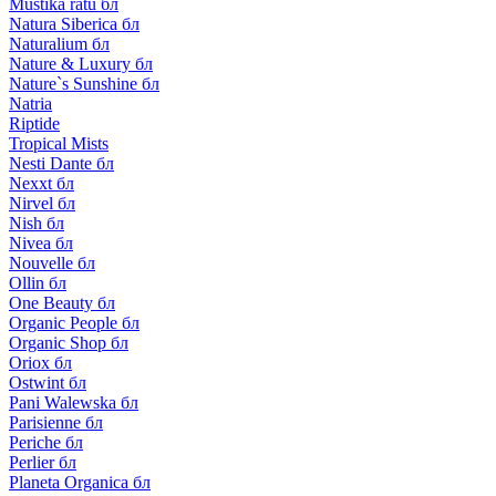
Mustika ratu бл
Natura Siberica бл
Naturalium бл
Nature & Luxury бл
Nature`s Sunshine бл
Natria
Riptide
Tropical Mists
Nesti Dante бл
Nexxt бл
Nirvel бл
Nish бл
Nivea бл
Nouvelle бл
Ollin бл
One Beauty бл
Organic People бл
Organic Shop бл
Oriox бл
Ostwint бл
Pani Walewska бл
Parisienne бл
Periche бл
Perlier бл
Planeta Organica бл