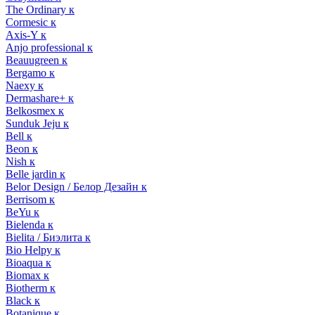
The Ordinary к
Cormesic к
Axis-Y к
Anjo professional к
Beauugreen к
Bergamo к
Naexy к
Dermashare+ к
Belkosmex к
Sunduk Jeju к
Bell к
Beon к
Nish к
Belle jardin к
Belor Design / Белор Дезайн к
Berrisom к
BeYu к
Bielenda к
Bielita / Биэлита к
Bio Helpy к
Bioaqua к
Biomax к
Biotherm к
Black к
Botanique к