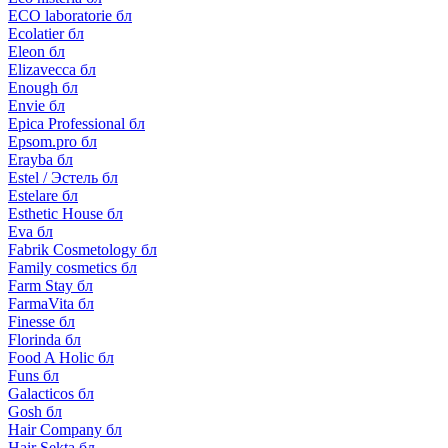
ECO laboratorie бл
Ecolatier бл
Eleon бл
Elizavecca бл
Enough бл
Envie бл
Epica Professional бл
Epsom.pro бл
Erayba бл
Estel / Эстель бл
Estelare бл
Esthetic House бл
Eva бл
Fabrik Cosmetology бл
Family cosmetics бл
Farm Stay бл
FarmaVita бл
Finesse бл
Florinda бл
Food A Holic бл
Funs бл
Galacticos бл
Gosh бл
Hair Company бл
Hair Sekta бл