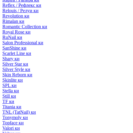
Reflex / Рефлекс ки
Relouis / Релуи ки
Revolution ки
Rimalan ки
Romantic Collection ки
Royal Rose ки
RuNail ки
Salon Professional ки
SanShine ки
Scarlet Line ки
Shary ки
Silver Star ки
Silver Style ки
Skin Reborn ки
Skinlite ки
SPL ки
Stella ки
Still ки
TF ки
Titania ки
TNL (TatNail) ки
Tonymoly ки
Topface ки
Valori ки