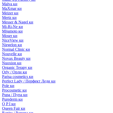
Malva ки
MaXmar ки
Meizer ки
Mertz ки
Messer & Nagel ки
Mi-Ri-Ne ки
Mijamoto ки
Moser ки
NiceView ки
Niegelon ки
Normal Clinic ки
Nouvelle ки
Novax Beauty ки
Nuoxion ки
Organic Terapy ки
Orly / Орли ки
Parisa cosmetics ки
Perfect Lady / Перфект Леди ки
Pole ки
Procosmetic ки
Pupa / Пупа ки
Purederm ки
Q P I ки
Queen Fair ки
Rapira / Рапира ки