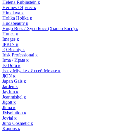
Helena Rubinstein к
Hermes / Эрмес к
Himalaya к
Holika Holika к
Hudabeauty к
Hugo Boss / Хуго Босс (Хьюго Босс) к
Hunca к
Images к
IPKIN к
iQ Beauty к
Irisk Professional к
Irma / Ирма к
IsaDora к
Issey Miyake / Иссей Мияке к
J|ON к
Japan Gals к
Jarden к
JayJun к
Jeanmishel к
Jigott к
Jluna к
JMsolution к
Jovial к
Juno Cosmetic к
Kapous к