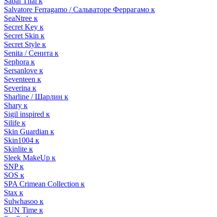
Sabai Thai к
Salvatore Ferragamo / Сальваторе Феррагамо к
SeaNtree к
Secret Key к
Secret Skin к
Secret Style к
Senita / Сенита к
Sephora к
Sersanlove к
Seventeen к
Severina к
Sharline / Шарлин к
Shary к
Sigil inspired к
Silife к
Skin Guardian к
Skin1004 к
Skinlite к
Sleek MakeUp к
SNP к
SOS к
SPA Crimean Collection к
Stax к
Sulwhasoo к
SUN Time к