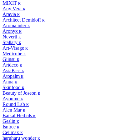
MIXIT к
Any Vera к
Aravia к
Architect Demidoff к
Aroma inter к
Aronyx к
Neverti к
Stallary к
Art-Visage к
Medicube к
Giinsu к
Artdeco к
AsiaKiss к
Atopalm к
Anua к
Skinfood к
Beauty of Joseon к
Ayoume к
Round Lab к
Alen Mar к
Baikal Herbals к
Geslin к
Isntree к
Celimax к
haruharu wonder к