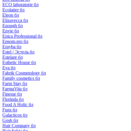
ECO laboratorie бл
Ecolatier бл
Eleon бл
Elizavecca бл
Enough бл
Envie бл
Epica Professional бл
Epsom.pro бл
Erayba бл
Estel / Эстель бл
Estelare бл
Esthetic House бл
Eva бл
Fabrik Cosmetology бл
Family cosmetics бл
Farm Stay бл
FarmaVita бл
Finesse бл
Florinda бл
Food A Holic бл
Funs бл
Galacticos бл
Gosh бл
Hair Company бл
Hair Sekta бл