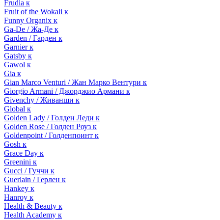
Frudia к
Fruit of the Wokali к
Funny Organix к
Ga-De / Жа-Де к
Garden / Гарден к
Garnier к
Gatsby к
Gawol к
Gia к
Gian Marco Venturi / Жан Марко Вентури к
Giorgio Armani / Джорджио Армани к
Givenchy / Живанши к
Global к
Golden Lady / Голден Леди к
Golden Rose / Голден Роуз к
Goldenpoint / Голденпоинт к
Gosh к
Grace Day к
Greenini к
Gucci / Гуччи к
Guerlain / Герлен к
Hankey к
Hanroy к
Health & Beauty к
Health Academy к