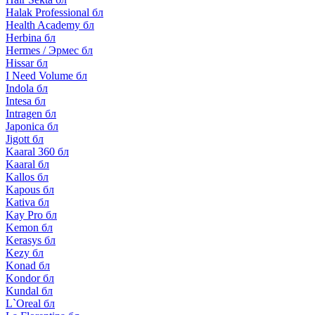
Halak Professional бл
Health Academy бл
Herbina бл
Hermes / Эрмес бл
Hissar бл
I Need Volume бл
Indola бл
Intesa бл
Intragen бл
Japonica бл
Jigott бл
Kaaral 360 бл
Kaaral бл
Kallos бл
Kapous бл
Kativa бл
Kay Pro бл
Kemon бл
Kerasys бл
Kezy бл
Konad бл
Kondor бл
Kundal бл
L`Oreal бл