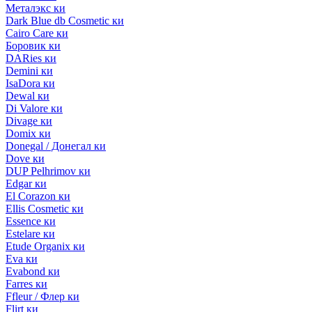
Металэкс ки
Dark Blue db Cosmetic ки
Cairo Care ки
Боровик ки
DARies ки
Demini ки
IsaDora ки
Dewal ки
Di Valore ки
Divage ки
Domix ки
Donegal / Донегал ки
Dove ки
DUP Pelhrimov ки
Edgar ки
El Corazon ки
Ellis Cosmetic ки
Essence ки
Estelare ки
Etude Organix ки
Eva ки
Evabond ки
Farres ки
Ffleur / Флер ки
Flirt ки