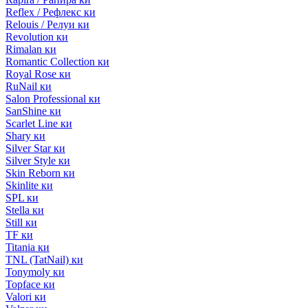
Reflex / Рефлекс ки
Relouis / Релуи ки
Revolution ки
Rimalan ки
Romantic Collection ки
Royal Rose ки
RuNail ки
Salon Professional ки
SanShine ки
Scarlet Line ки
Shary ки
Silver Star ки
Silver Style ки
Skin Reborn ки
Skinlite ки
SPL ки
Stella ки
Still ки
TF ки
Titania ки
TNL (TatNail) ки
Tonymoly ки
Topface ки
Valori ки