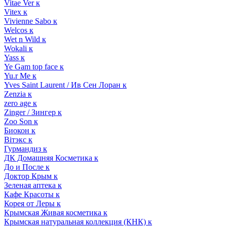
Vitae Ver к
Vitex к
Vivienne Sabo к
Welcos к
Wet n Wild к
Wokali к
Yass к
Ye Gam top face к
Yu.r Me к
Yves Saint Laurent / Ив Сен Лоран к
Zenzia к
zero age к
Zinger / Зингер к
Zoo Son к
Биокон к
Вiтэкс к
Гурмандиз к
ДК Домашняя Косметика к
До и После к
Доктор Крым к
Зеленая аптека к
Кафе Красоты к
Корея от Леры к
Крымская Живая косметика к
Крымская натуральная коллекция (КНК) к