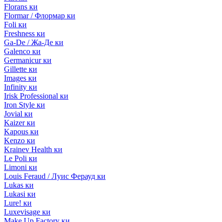
Florans ки
Flormar / Флормар ки
Foli ки
Freshness ки
Ga-De / Жа-Де ки
Galenco ки
Germanicur ки
Gillette ки
Images ки
Infinity ки
Irisk Professional ки
Iron Style ки
Jovial ки
Kaizer ки
Kapous ки
Kenzo ки
Krainev Health ки
Le Poli ки
Limoni ки
Louis Feraud / Луис Ферауд ки
Lukas ки
Lukasi ки
Lure! ки
Luxevisage ки
Make Up Factory ки