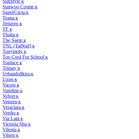
SunStyle к
Sunwoo Cosme к
SuperСила к
Teana к
Tenzero к
TF к
Thalia к
The Saem к
TNL (TatNail) к
Tonymoly к
Too Cool For School к
Topface к
Trimay к
Urbandollkiss к
Uzon к
Vacosi к
Vaseline к
Velvet к
Venzen к
Veraclara к
Verdio к
Via Lata к
Victoria Shu к
Vilenta к
Vilsen к