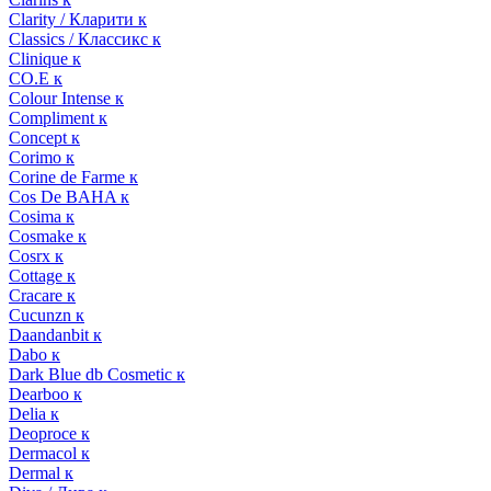
Clarity / Кларити к
Classics / Классикс к
Clinique к
CO.E к
Colour Intense к
Compliment к
Concept к
Corimo к
Corine de Farme к
Cos De BAHA к
Cosima к
Cosmake к
Cosrx к
Cottage к
Cracare к
Cucunzn к
Daandanbit к
Dabo к
Dark Blue db Cosmetic к
Dearboo к
Delia к
Deoproce к
Dermacol к
Dermal к