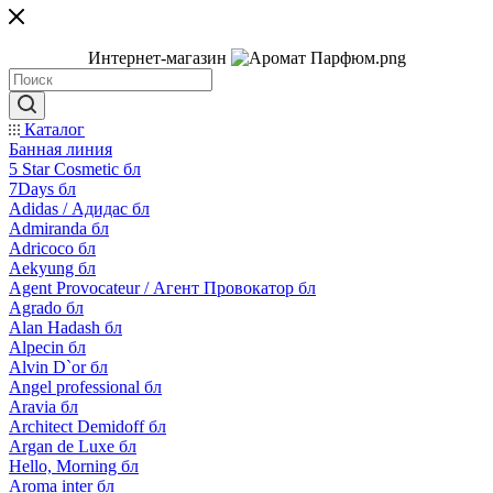
Интернет-магазин
Каталог
Банная линия
5 Star Cosmetic бл
7Days бл
Adidas / Адидас бл
Admiranda бл
Adricoco бл
Aekyung бл
Agent Provocateur / Агент Провокатор бл
Agrado бл
Alan Hadash бл
Alpecin бл
Alvin D`or бл
Angel professional бл
Aravia бл
Architect Demidoff бл
Argan de Luxe бл
Hello, Morning бл
Aroma inter бл