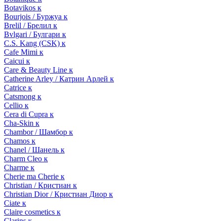
Botavikos к
Bourjois / Буржуа к
Brelil / Брелил к
Bvlgari / Булгари к
C.S. Kang (CSK) к
Cafe Mimi к
Caicui к
Care & Beauty Line к
Catherine Arley / Катрин Арлей к
Catrice к
Catsmong к
Cellio к
Cera di Cupra к
Cha-Skin к
Chambor / Шамбор к
Chamos к
Chanel / Шанель к
Charm Cleo к
Charme к
Cherie ma Cherie к
Christian / Кристиан к
Christian Dior / Кристиан Диор к
Ciate к
Claire cosmetics к
Clarins к