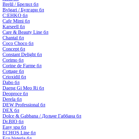
Brelil / Брелил бл
Bvlgari / Булгари бл
C:EHKO бл
Cafe Mimi бл
Karseell бл
Care & Beauty Line бл
Chantal бл
Coco Choco бл
Concept бл
Constant Delight бл
Corimo бл
Corine de Farme бл
Cottage бл
Crioxidil бл
Dabo бл
Daeng Gi Meo Ri бл
Deoproce бл
Derela бл
DEW Professional бл
DEX бл
Dolce & Gabbana / Дольче Габбана бл
Dr.BIO бл
Easy spa бл
ECHOS Line бл
Eco histeria бл