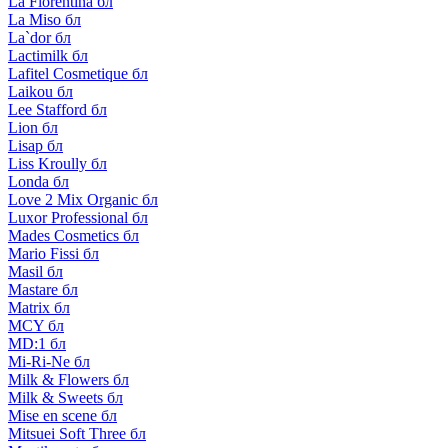
La Florentina бл
La Miso бл
La`dor бл
Lactimilk бл
Lafitel Cosmetique бл
Laikou бл
Lee Stafford бл
Lion бл
Lisap бл
Liss Kroully бл
Londa бл
Love 2 Mix Organic бл
Luxor Professional бл
Mades Cosmetics бл
Mario Fissi бл
Masil бл
Mastare бл
Matrix бл
MCY бл
MD:1 бл
Mi-Ri-Ne бл
Milk & Flowers бл
Milk & Sweets бл
Mise en scene бл
Mitsuei Soft Three бл