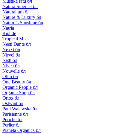
Mustika ratu бл
Natura Siberica бл
Naturalium бл
Nature & Luxury бл
Nature`s Sunshine бл
Natria
Riptide
Tropical Mists
Nesti Dante бл
Nexxt бл
Nirvel бл
Nish бл
Nivea бл
Nouvelle бл
Ollin бл
One Beauty бл
Organic People бл
Organic Shop бл
Oriox бл
Ostwint бл
Pani Walewska бл
Parisienne бл
Periche бл
Perlier бл
Planeta Organica бл