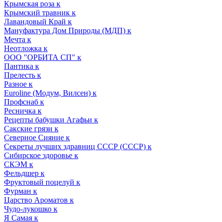
Крымская роза к
Крымский травник к
Лавандовый Край к
Мануфактура Дом Природы (МДП) к
Мечта к
Неотложка к
ООО "ОРБИТА СП" к
Пантика к
Прелесть к
Разное к
Euroline (Модум, Вилсен) к
Профснаб к
Ресничка к
Рецепты бабушки Агафьи к
Сакские грязи к
Северное Сияние к
Секреты лучших здравниц СССР (СССР) к
Сибирское здоровье к
СКЭМ к
Фельдшер к
Фруктовый поцелуй к
Фурман к
Царство Ароматов к
Чудо-лукошко к
Я Самая к