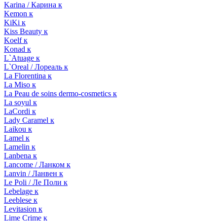
Karina / Карина к
Kemon к
KiKi к
Kiss Beauty к
Koelf к
Konad к
L`Atuage к
L`Oreal / Лореаль к
La Florentina к
La Miso к
La Peau de soins dermo-cosmetics к
La soyul к
LaCordi к
Lady Caramel к
Laikou к
Lamel к
Lamelin к
Lanbena к
Lancome / Ланком к
Lanvin / Ланвен к
Le Poli / Ле Поли к
Lebelage к
Leeblese к
Levitasion к
Lime Crime к