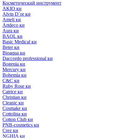
Косметический инструмент
AKIO ки
Alvin D`or ки
Ameli ки
Artdeco ки
Aura ки
BAOL ки
Basic Medical ки
Beter ки
Bioaqua ки
Daccordo professional ки
Bogenia ки
Mercury ки
Bohemia ки
C&C ки
Ruby Rose ки
Catrice ки
Christian ки
Cleanic ки
Cosmake ки
Cottolina ки
Cotton Club ки
PNB-cosmetics ки
Crez ки
NGHIA ки