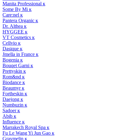
Manita Professional к
Some By Mi к
Care:nel к
Pantera Organic к
Dr. Althea к
HYGGEE к
VT Cosmetics к
Cellvio к
Dasique к
Jmella in France к
Bogenia к
Bouqet Garni к
Prettyskin к
Rom&nd к
Biodance к
Beaumyr к
Fortheskin к
Daejong к
Numbuzin к
Sadoer к
Abib к
Influence к
Marrakech Royal Spa к
Fu Le Wang Yi Jun Gao к
Graymelin к