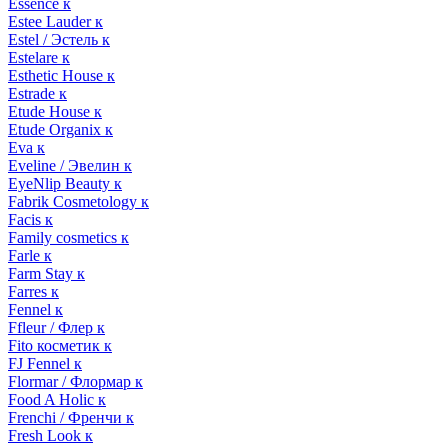
Essence к
Estee Lauder к
Estel / Эстель к
Estelare к
Esthetic House к
Estrade к
Etude House к
Etude Organix к
Eva к
Eveline / Эвелин к
EyeNlip Beauty к
Fabrik Cosmetology к
Facis к
Family cosmetics к
Farle к
Farm Stay к
Farres к
Fennel к
Ffleur / Флер к
Fito косметик к
FJ Fennel к
Flormar / Флормар к
Food A Holic к
Frenchi / Френчи к
Fresh Look к