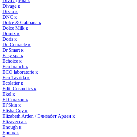
Diva / Дива к
Divage к
Dizao к
DNC к
Dolce & Gabbana к
Dolce Milk к
Domix к
Doris к
Dr. Ceuracle к
Dr.Smart к
Easy spa к
Echoice к
Eco branch к
ECO laboratorie к
Eco Tavrida к
Ecolatier к
Editt Cosmetics к
Ekel к
El Corazon к
El`Skin к
Elisha Coy к
Elizabeth Arden / Элизабет Арден к
Elizavecca к
Enough к
Epoux к