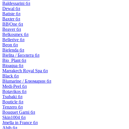
Baldessarini бл
Dewal бл
Batiste бл
Baxter бл
BB|One бл
Beaver бл
Belkosmex бл
Bellerive бл
Beon бл
Bielenda бл
Bielita / Биэлита бл
Bio_Plant бл
Bioaqua бл
Marrakech Royal Spa бл
Black бл
Blumarine / Блюмарин бл
Medi-Peel бл
Botavikos бл
Tsubaki бл
Bouticle бл
Tenzero бл
Bouquet Garni бл
Skin1004 бл
Jmella in France бл
Abib бл