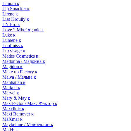
Limoni к
Lip Smacker к
Lirene к
Liss Kroully к
LN Pro к
Love 2 Mix Organic к
Luke к
Lumene к
Luofmiss к
Luxvisage к
Mades Cosmetics к
Madonna / Мадонна к
Magidou к
Make up Factory к
Malva / Мальва к
Manhattan к
Markell к
Marvel к
Mary & May к
Max Factor / Макс Фактор к
Maxclinic к
Maxi Remover к
MaXmar к
Maybelline / Мэйбеллин к
Med:b к