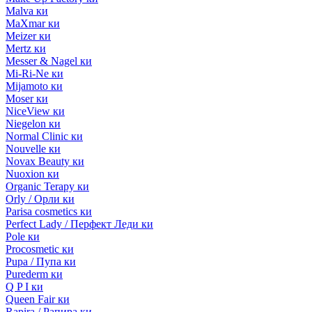
Malva ки
MaXmar ки
Meizer ки
Mertz ки
Messer & Nagel ки
Mi-Ri-Ne ки
Mijamoto ки
Moser ки
NiceView ки
Niegelon ки
Normal Clinic ки
Nouvelle ки
Novax Beauty ки
Nuoxion ки
Organic Terapy ки
Orly / Орли ки
Parisa cosmetics ки
Perfect Lady / Перфект Леди ки
Pole ки
Procosmetic ки
Pupa / Пупа ки
Purederm ки
Q P I ки
Queen Fair ки
Rapira / Рапира ки