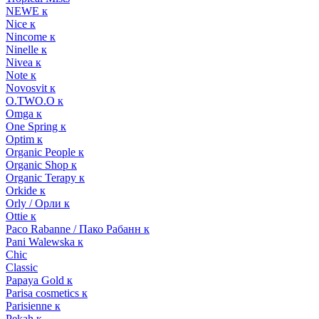
NEWE к
Nice к
Nincome к
Ninelle к
Nivea к
Note к
Novosvit к
O.TWO.O к
Omga к
One Spring к
Optim к
Organic People к
Organic Shop к
Organic Terapy к
Orkide к
Orly / Орли к
Ottie к
Paco Rabanne / Пако Рабанн к
Pani Walewska к
Chic
Classic
Papaya Gold к
Parisa cosmetics к
Parisienne к
Pekah к