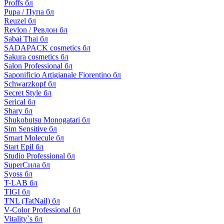
Proffs бл
Pupa / Пупа бл
Reuzel бл
Revlon / Ревлон бл
Sabai Thai бл
SADAPACK cosmetics бл
Sakura cosmetics бл
Salon Professional бл
Saponificio Artigianale Fiorentino бл
Schwarzkopf бл
Secret Style бл
Serical бл
Shary бл
Shukobutsu Monogatari бл
Sim Sensitive бл
Smart Molecule бл
Start Epil бл
Studio Professional бл
SuperСила бл
Syoss бл
T-LAB бл
TIGI бл
TNL (TatNail) бл
V-Color Professional бл
Vitality`s бл