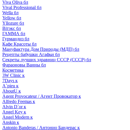
Viva Oliva бл
Vival Professional бл
Wella бл
Yellow бл
Yllozure бл
Вiтэкс бл
ГАММА бл
Гурмандиз бл
Кафе Красоты бл
Мануфактура Дом Природы (МДП) бл
Рецепты бабушки Агафьи бл
Секреты лучших здравниц СССР (СССР) бл
Фараоновы Ванны бл
Косметика
3W Clinic к
7Days к
A`pieu к
AboutU к
Agent Provocateur / Агент Провокатор к
Alfredo Feemas к
Alvin D`or к
Angel Key к
Angel Modern к
Anskin к
Antonio Banderas / Антонио Бандерас к