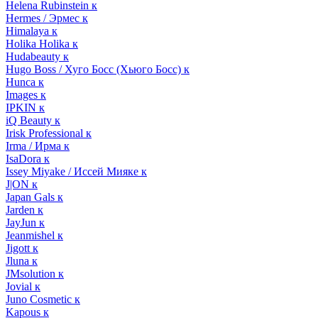
Helena Rubinstein к
Hermes / Эрмес к
Himalaya к
Holika Holika к
Hudabeauty к
Hugo Boss / Хуго Босс (Хьюго Босс) к
Hunca к
Images к
IPKIN к
iQ Beauty к
Irisk Professional к
Irma / Ирма к
IsaDora к
Issey Miyake / Иссей Мияке к
J|ON к
Japan Gals к
Jarden к
JayJun к
Jeanmishel к
Jigott к
Jluna к
JMsolution к
Jovial к
Juno Cosmetic к
Kapous к