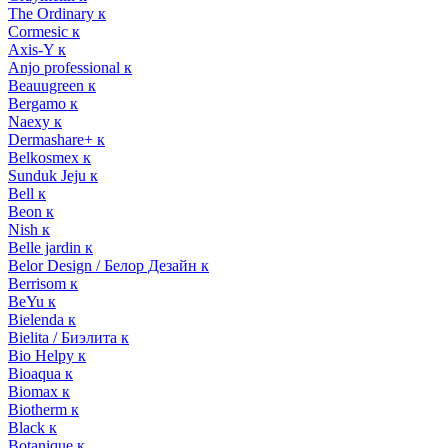
The Ordinary к
Cormesic к
Axis-Y к
Anjo professional к
Beauugreen к
Bergamo к
Naexy к
Dermashare+ к
Belkosmex к
Sunduk Jeju к
Bell к
Beon к
Nish к
Belle jardin к
Belor Design / Белор Дезайн к
Berrisom к
BeYu к
Bielenda к
Bielita / Биэлита к
Bio Helpy к
Bioaqua к
Biomax к
Biotherm к
Black к
Botanique к