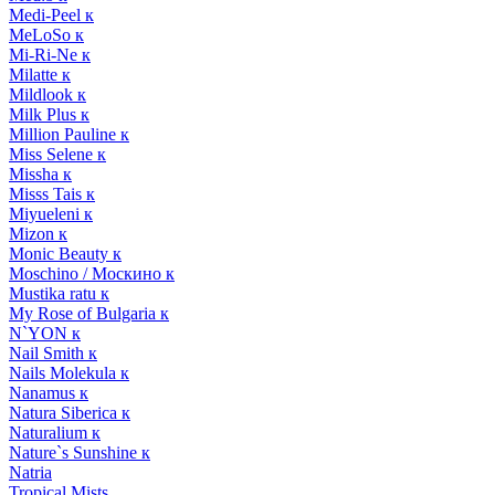
Medi-Peel к
MeLoSo к
Mi-Ri-Ne к
Milatte к
Mildlook к
Milk Plus к
Million Pauline к
Miss Selene к
Missha к
Misss Tais к
Miyueleni к
Mizon к
Monic Beauty к
Moschino / Москино к
Mustika ratu к
My Rose of Bulgaria к
N`YON к
Nail Smith к
Nails Molekula к
Nanamus к
Natura Siberica к
Naturalium к
Nature`s Sunshine к
Natria
Tropical Mists