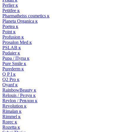
Perlier к
Petitfee к
Pharmatheiss cosmetics к
Planeta Organica к
Poetea к
Point к
Profusion к
Prosalon Med к
PSLAB к
Pudaier к
Pupa / Пупа к
Pure Smile к
Purederm к
Q P I к
Q2 Pro к
Qyanf к
RainbowBeauty к
Relouis / Релуи к
Revlon / Ревлон к
Revolution к
Rimalan к
Rimmel к
Rorec к
Rozetta к