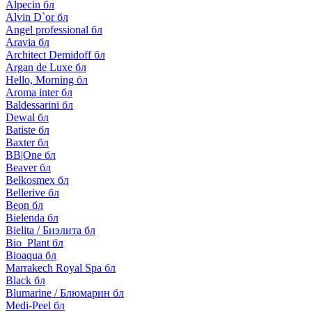
Alpecin бл
Alvin D`or бл
Angel professional бл
Aravia бл
Architect Demidoff бл
Argan de Luxe бл
Hello, Morning бл
Aroma inter бл
Baldessarini бл
Dewal бл
Batiste бл
Baxter бл
BB|One бл
Beaver бл
Belkosmex бл
Bellerive бл
Beon бл
Bielenda бл
Bielita / Биэлита бл
Bio_Plant бл
Bioaqua бл
Marrakech Royal Spa бл
Black бл
Blumarine / Блюмарин бл
Medi-Peel бл