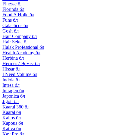
Finesse бл
Florinda бл
Food A Holic бл
Funs бл
Galacticos бл
Gosh бл
Hair Company бл
Hair Sekta бл
Halak Professional бл
Health Academy бл
Herbina бл
Hermes / Эрмес бл
Hissar бл
I Need Volume бл
Indola бл
Intesa бл
Intragen бл
Japonica бл
Jigott бл
Kaaral 360 бл
Kaaral бл
Kallos бл
Kapous бл
Kativa бл
Kay Pro бл