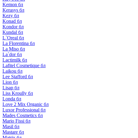
Kemon бл
Kerasys бл
Kezy бл
Konad бл
Kondor бл
Kundal бл
L`Oreal бл
La Florentina бл
La Miso бл
La`dor бл
Lactimilk бл
Lafitel Cosmetique бл
Laikou бл
Lee Stafford бл
Lion бл
Lisap бл
Liss Kroully бл
Londa бл
Love 2 Mix Organic бл
Luxor Professional бл
Mades Cosmetics бл
Mario Fissi бл
Masil бл
Mastare бл
Matrix бл