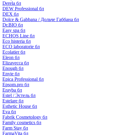
Derela бл
DEW Professional бл
DEX бл
Dolce & Gabbana / Дольче Габбана бл
Dr.BIO бл
Easy spa бл
ECHOS Line бл
Eco histeria бл
ECO laboratorie бл
Ecolatier бл
Eleon бл
Elizavecca бл
Enough бл
Envie бл
Epica Professional бл
Epsom.pro бл
Erayba бл
Estel / Эстель бл
Estelare бл
Esthetic House бл
Eva бл
Fabrik Cosmetology бл
Family cosmetics бл
Farm Stay бл
FarmaVita бл