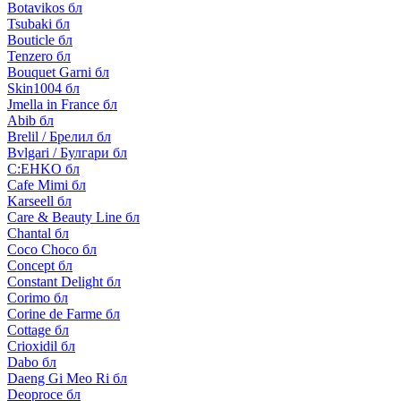
Botavikos бл
Tsubaki бл
Bouticle бл
Tenzero бл
Bouquet Garni бл
Skin1004 бл
Jmella in France бл
Abib бл
Brelil / Брелил бл
Bvlgari / Булгари бл
C:EHKO бл
Cafe Mimi бл
Karseell бл
Care & Beauty Line бл
Chantal бл
Coco Choco бл
Concept бл
Constant Delight бл
Corimo бл
Corine de Farme бл
Cottage бл
Crioxidil бл
Dabo бл
Daeng Gi Meo Ri бл
Deoproce бл