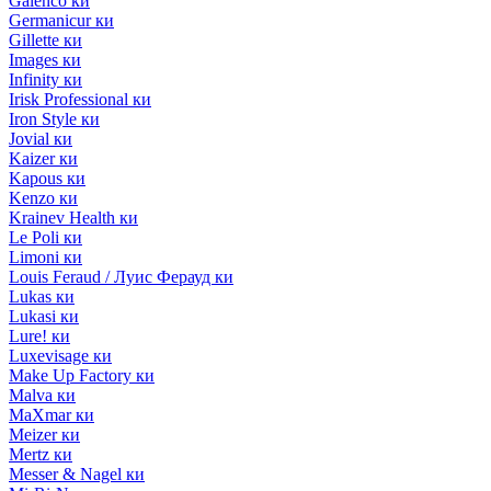
Galenco ки
Germanicur ки
Gillette ки
Images ки
Infinity ки
Irisk Professional ки
Iron Style ки
Jovial ки
Kaizer ки
Kapous ки
Kenzo ки
Krainev Health ки
Le Poli ки
Limoni ки
Louis Feraud / Луис Ферауд ки
Lukas ки
Lukasi ки
Lure! ки
Luxevisage ки
Make Up Factory ки
Malva ки
MaXmar ки
Meizer ки
Mertz ки
Messer & Nagel ки