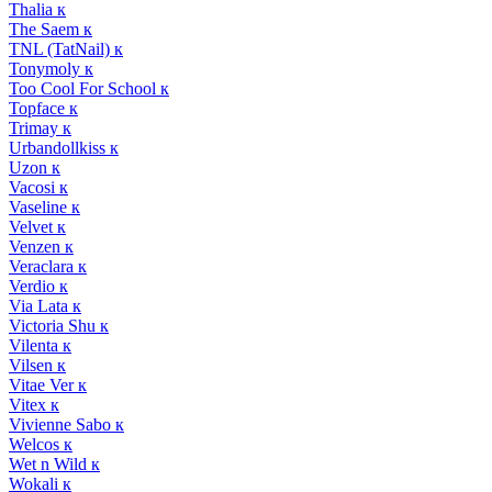
Thalia к
The Saem к
TNL (TatNail) к
Tonymoly к
Too Cool For School к
Topface к
Trimay к
Urbandollkiss к
Uzon к
Vacosi к
Vaseline к
Velvet к
Venzen к
Veraclara к
Verdio к
Via Lata к
Victoria Shu к
Vilenta к
Vilsen к
Vitae Ver к
Vitex к
Vivienne Sabo к
Welcos к
Wet n Wild к
Wokali к