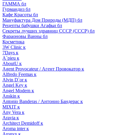
ГАММА бл
Гурмандиз бл
Кафе Красоты бл
Мануфактура Дом Природы (МДП) бл
Рецепты бабушки Агафьи бл
Секреты лучших здравниц СССР (СССР) бл
Фараоновы Ванны бл
Косметика
3W Clinic к
7Days к
A`pieu к
AboutU к
Agent Provocateur / Агент Провокатор к
Alfredo Feemas к
Alvin D`or к
Angel Key к
Angel Modern к
Anskin к
Antonio Banderas / Антонио Бандерас к
MIXIT к
Any Vera к
Aravia к
Architect Demidoff к
Aroma inter к
Aronyx к