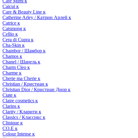
Cafe Mimi к
Caicui к
Care & Beauty Line к
Catherine Arley / Катрин Арлей к
Catrice к
Catsmong к
Cellio к
Cera di Cupra к
Cha-Skin к
Chambor / Шамбор к
Chamos к
Chanel / Шанель к
Charm Cleo к
Charme к
Cherie ma Cherie к
Christian / Кристиан к
Christian Dior / Кристиан Диор к
Ciate к
Claire cosmetics к
Clarins к
Clarity / Кларити к
Classics / Классикс к
Clinique к
CO.E к
Colour Intense к