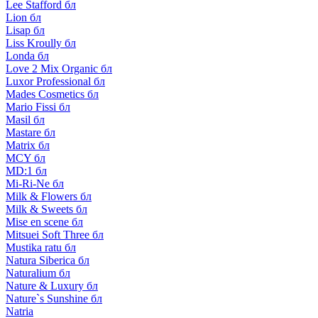
Lee Stafford бл
Lion бл
Lisap бл
Liss Kroully бл
Londa бл
Love 2 Mix Organic бл
Luxor Professional бл
Mades Cosmetics бл
Mario Fissi бл
Masil бл
Mastare бл
Matrix бл
MCY бл
MD:1 бл
Mi-Ri-Ne бл
Milk & Flowers бл
Milk & Sweets бл
Mise en scene бл
Mitsuei Soft Three бл
Mustika ratu бл
Natura Siberica бл
Naturalium бл
Nature & Luxury бл
Nature`s Sunshine бл
Natria