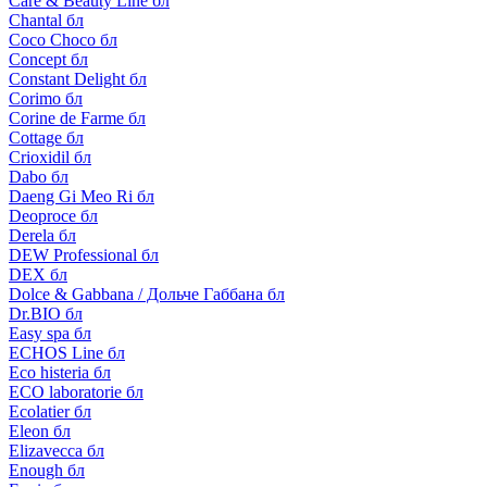
Care & Beauty Line бл
Chantal бл
Coco Choco бл
Concept бл
Constant Delight бл
Corimo бл
Corine de Farme бл
Cottage бл
Crioxidil бл
Dabo бл
Daeng Gi Meo Ri бл
Deoproce бл
Derela бл
DEW Professional бл
DEX бл
Dolce & Gabbana / Дольче Габбана бл
Dr.BIO бл
Easy spa бл
ECHOS Line бл
Eco histeria бл
ECO laboratorie бл
Ecolatier бл
Eleon бл
Elizavecca бл
Enough бл