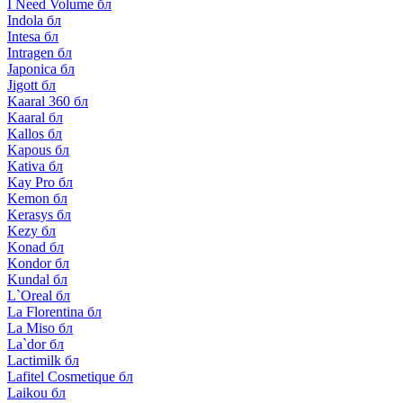
I Need Volume бл
Indola бл
Intesa бл
Intragen бл
Japonica бл
Jigott бл
Kaaral 360 бл
Kaaral бл
Kallos бл
Kapous бл
Kativa бл
Kay Pro бл
Kemon бл
Kerasys бл
Kezy бл
Konad бл
Kondor бл
Kundal бл
L`Oreal бл
La Florentina бл
La Miso бл
La`dor бл
Lactimilk бл
Lafitel Cosmetique бл
Laikou бл