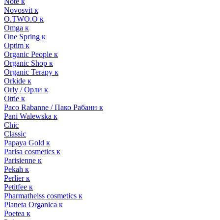
Note к
Novosvit к
O.TWO.O к
Omga к
One Spring к
Optim к
Organic People к
Organic Shop к
Organic Terapy к
Orkide к
Orly / Орли к
Ottie к
Paco Rabanne / Пако Рабанн к
Pani Walewska к
Chic
Classic
Papaya Gold к
Parisa cosmetics к
Parisienne к
Pekah к
Perlier к
Petitfee к
Pharmatheiss cosmetics к
Planeta Organica к
Poetea к