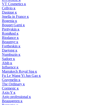
VT Cosmetics к
Cellvio к
Dasique к
Jmella in France к
Bogenia к
Bouqet Garni к
Prettyskin к
Rom&nd к
Biodance к
Beaumyr к
Fortheskin к
Daejong к
Numbuzin к
Sadoer к
Abib к
Influence к
Marrakech Royal Spa к
Fu Le Wang Yi Jun Gao к
Graymelin к
The Ordinary к
Cormesic к
Axis-Y к
Anjo professional к
Beauugreen к