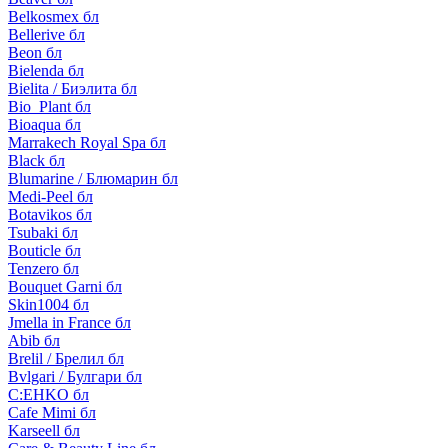
Belkosmex бл
Bellerive бл
Beon бл
Bielenda бл
Bielita / Биэлита бл
Bio_Plant бл
Bioaqua бл
Marrakech Royal Spa бл
Black бл
Blumarine / Блюмарин бл
Medi-Peel бл
Botavikos бл
Tsubaki бл
Bouticle бл
Tenzero бл
Bouquet Garni бл
Skin1004 бл
Jmella in France бл
Abib бл
Brelil / Брелил бл
Bvlgari / Булгари бл
C:EHKO бл
Cafe Mimi бл
Karseell бл