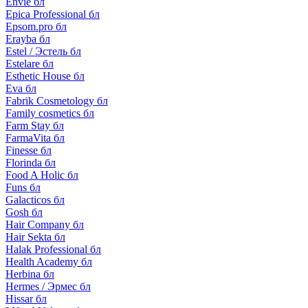
Envie бл
Epica Professional бл
Epsom.pro бл
Erayba бл
Estel / Эстель бл
Estelare бл
Esthetic House бл
Eva бл
Fabrik Cosmetology бл
Family cosmetics бл
Farm Stay бл
FarmaVita бл
Finesse бл
Florinda бл
Food A Holic бл
Funs бл
Galacticos бл
Gosh бл
Hair Company бл
Hair Sekta бл
Halak Professional бл
Health Academy бл
Herbina бл
Hermes / Эрмес бл
Hissar бл