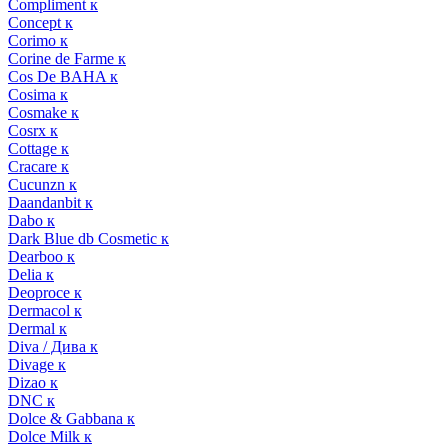
Compliment к
Concept к
Corimo к
Corine de Farme к
Cos De BAHA к
Cosima к
Cosmake к
Cosrx к
Cottage к
Cracare к
Cucunzn к
Daandanbit к
Dabo к
Dark Blue db Cosmetic к
Dearboo к
Delia к
Deoproce к
Dermacol к
Dermal к
Diva / Дива к
Divage к
Dizao к
DNC к
Dolce & Gabbana к
Dolce Milk к