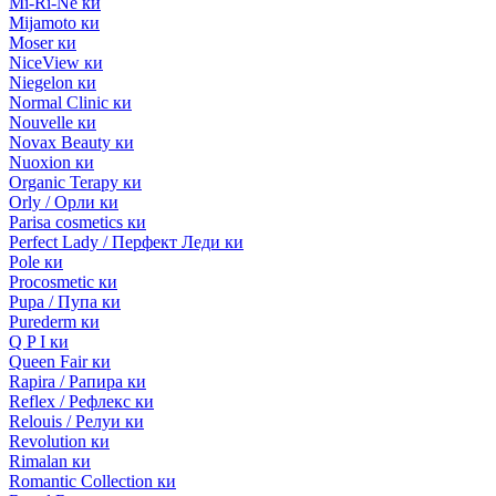
Mi-Ri-Ne ки
Mijamoto ки
Moser ки
NiceView ки
Niegelon ки
Normal Clinic ки
Nouvelle ки
Novax Beauty ки
Nuoxion ки
Organic Terapy ки
Orly / Орли ки
Parisa cosmetics ки
Perfect Lady / Перфект Леди ки
Pole ки
Procosmetic ки
Pupa / Пупа ки
Purederm ки
Q P I ки
Queen Fair ки
Rapira / Рапира ки
Reflex / Рефлекс ки
Relouis / Релуи ки
Revolution ки
Rimalan ки
Romantic Collection ки