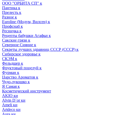
ООО "ОРБИТА СП" к
Пантика к
Прелесть к
Разное к
Euroline (Модум, Вилсен) к
Профснаб к
Ресничка к
Рецепты бабушки Агафьи к
Сакские грязи к
Северное Сияние к
Секреты лучших здравниц СССР (СССР) к
Сибирское здоровье к
СКЭМ к
Фельдшер к
Фруктовый поцелуй к
Фурман к
Царство Ароматов к
Чудо-лукошко к
Я Самая к
Косметический инструмент
AKIO ки
Alvin D`or ки
Ameli ки
Artdeco ки
Aura ки