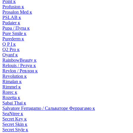
Point к
Profusion к
Prosalon Med к
PSLAB к
Pudaier к
Pupa / Пупа к
Pure Smile к
Purederm к
Q P I к
Q2 Pro к
Qyanf к
RainbowBeauty к
Relouis / Релуи к
Revlon / Ревлон к
Revolution к
Rimalan к
Rimmel к
Rorec к
Rozetta к
Sabai Thai к
Salvatore Ferragamo / Сальваторе Феррагамо к
SeaNtree к
Secret Key к
Secret Skin к
Secret Style к