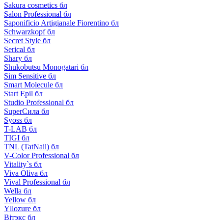
Sakura cosmetics бл
Salon Professional бл
Saponificio Artigianale Fiorentino бл
Schwarzkopf бл
Secret Style бл
Serical бл
Shary бл
Shukobutsu Monogatari бл
Sim Sensitive бл
Smart Molecule бл
Start Epil бл
Studio Professional бл
SuperСила бл
Syoss бл
T-LAB бл
TIGI бл
TNL (TatNail) бл
V-Color Professional бл
Vitality`s бл
Viva Oliva бл
Vival Professional бл
Wella бл
Yellow бл
Yllozure бл
Вiтэкс бл