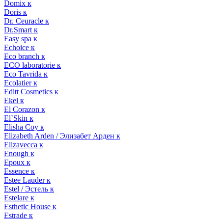
Domix к
Doris к
Dr. Ceuracle к
Dr.Smart к
Easy spa к
Echoice к
Eco branch к
ECO laboratorie к
Eco Tavrida к
Ecolatier к
Editt Cosmetics к
Ekel к
El Corazon к
El`Skin к
Elisha Coy к
Elizabeth Arden / Элизабет Арден к
Elizavecca к
Enough к
Epoux к
Essence к
Estee Lauder к
Estel / Эстель к
Estelare к
Esthetic House к
Estrade к