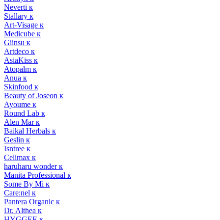
Neverti к
Stallary к
Art-Visage к
Medicube к
Giinsu к
Artdeco к
AsiaKiss к
Atopalm к
Anua к
Skinfood к
Beauty of Joseon к
Ayoume к
Round Lab к
Alen Mar к
Baikal Herbals к
Geslin к
Isntree к
Celimax к
haruharu wonder к
Manita Professional к
Some By Mi к
Care:nel к
Pantera Organic к
Dr. Althea к
HYGGEE к