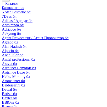
Каталог
Банная линия
5 Star Cosmetic бл
7Days бл
Adidas / Адидас бл
Admiranda бл
Adricoco бл
Aekyung бл
Agent Provocateur / Агент Провокатор бл
Agrado бл
Alan Hadash бл
Alpecin бл
Alvin D`or бл
Angel professional бл
Aravia бл
Architect Demidoff бл
Argan de Luxe бл
Hello, Morning бл
Aroma inter бл
Baldessarini бл
Dewal бл
Batiste бл
Baxter бл
BB|One бл
Beaver бл