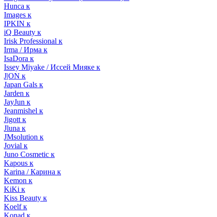
Hunca к
Images к
IPKIN к
iQ Beauty к
Irisk Professional к
Irma / Ирма к
IsaDora к
Issey Miyake / Иссей Мияке к
J|ON к
Japan Gals к
Jarden к
JayJun к
Jeanmishel к
Jigott к
Jluna к
JMsolution к
Jovial к
Juno Cosmetic к
Kapous к
Karina / Карина к
Kemon к
KiKi к
Kiss Beauty к
Koelf к
Konad к