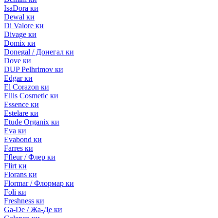
IsaDora ки
Dewal ки
Di Valore ки
Divage ки
Domix ки
Donegal / Донегал ки
Dove ки
DUP Pelhrimov ки
Edgar ки
El Corazon ки
Ellis Cosmetic ки
Essence ки
Estelare ки
Etude Organix ки
Eva ки
Evabond ки
Farres ки
Ffleur / Флер ки
Flirt ки
Florans ки
Flormar / Флормар ки
Foli ки
Freshness ки
Ga-De / Жа-Де ки