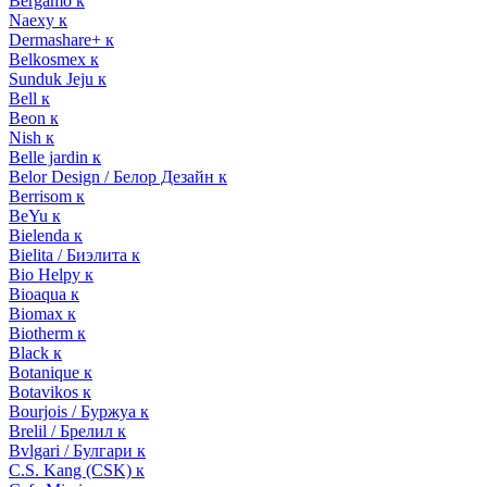
Bergamo к
Naexy к
Dermashare+ к
Belkosmex к
Sunduk Jeju к
Bell к
Beon к
Nish к
Belle jardin к
Belor Design / Белор Дезайн к
Berrisom к
BeYu к
Bielenda к
Bielita / Биэлита к
Bio Helpy к
Bioaqua к
Biomax к
Biotherm к
Black к
Botanique к
Botavikos к
Bourjois / Буржуа к
Brelil / Брелил к
Bvlgari / Булгари к
C.S. Kang (CSK) к