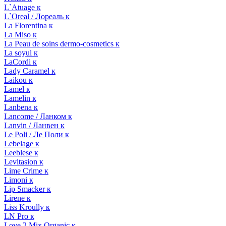
L`Atuage к
L`Oreal / Лореаль к
La Florentina к
La Miso к
La Peau de soins dermo-cosmetics к
La soyul к
LaCordi к
Lady Caramel к
Laikou к
Lamel к
Lamelin к
Lanbena к
Lancome / Ланком к
Lanvin / Ланвен к
Le Poli / Ле Поли к
Lebelage к
Leeblese к
Levitasion к
Lime Crime к
Limoni к
Lip Smacker к
Lirene к
Liss Kroully к
LN Pro к
Love 2 Mix Organic к