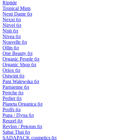
Riptide
Tropical Mists
Nesti Dante бл
Nexxt бл
Nirvel бл
Nish бл
Nivea бл
Nouvelle бл
Ollin бл
One Beauty бл
Organic People бл
Organic Shop бл
Oriox бл
Ostwint бл
Pani Walewska бл
Parisienne бл
Periche бл
Perlier бл
Planeta Organica бл
Proffs бл
Pupa / Пупа бл
Reuzel бл
Revlon / Ревлон бл
Sabai Thai бл
SADAPACK cosmetics бл