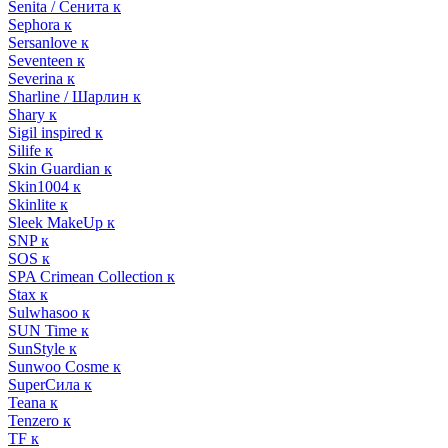
Senita / Сенита к
Sephora к
Sersanlove к
Seventeen к
Severina к
Sharline / Шарлин к
Shary к
Sigil inspired к
Silife к
Skin Guardian к
Skin1004 к
Skinlite к
Sleek MakeUp к
SNP к
SOS к
SPA Crimean Collection к
Stax к
Sulwhasoo к
SUN Time к
SunStyle к
Sunwoo Cosme к
SuperСила к
Teana к
Tenzero к
TF к