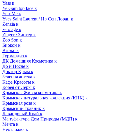
Yass к
Ye Gam top face к
Yu.r Me к
Yves Saint Laurent / Ив Сен Лоран к
Zenzia к
zero age к
Zinger / Зингер к
Zoo Son к
Биокон к
Вiтэкс к
Гурмандиз к
ДК Домашняя Косметика к
До и После к
Доктор Крым к
Зеленая аптека к
Кафе Красоты к
Корея от Леры к
Крымская Живая косметика к
Крымская натуральная коллекция (КНК) к
Крымская роза к
Крымский травник к
Лавандовый Край к
Мануфактура Дом Природы (МДП) к
Мечта к
Неотложка к