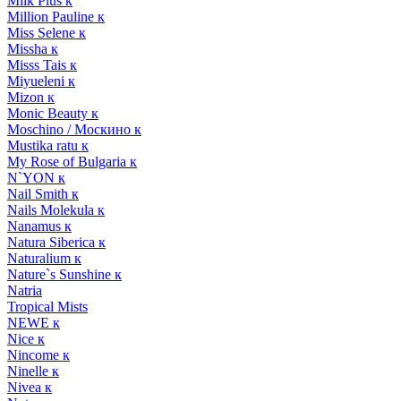
Milk Plus к
Million Pauline к
Miss Selene к
Missha к
Misss Tais к
Miyueleni к
Mizon к
Monic Beauty к
Moschino / Москино к
Mustika ratu к
My Rose of Bulgaria к
N`YON к
Nail Smith к
Nails Molekula к
Nanamus к
Natura Siberica к
Naturalium к
Nature`s Sunshine к
Natria
Tropical Mists
NEWE к
Nice к
Nincome к
Ninelle к
Nivea к