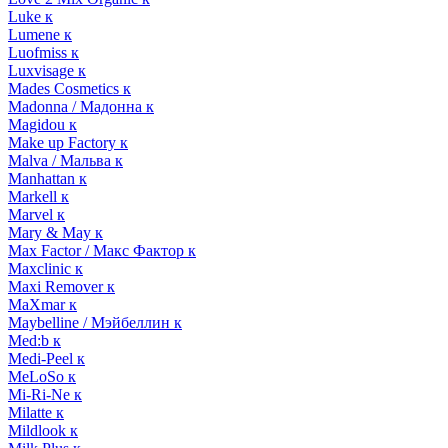
Luke к
Lumene к
Luofmiss к
Luxvisage к
Mades Cosmetics к
Madonna / Мадонна к
Magidou к
Make up Factory к
Malva / Мальва к
Manhattan к
Markell к
Marvel к
Mary & May к
Max Factor / Макс Фактор к
Maxclinic к
Maxi Remover к
MaXmar к
Maybelline / Мэйбеллин к
Med:b к
Medi-Peel к
MeLoSo к
Mi-Ri-Ne к
Milatte к
Mildlook к