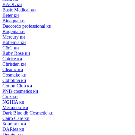
BAOL ки
Basic Medical ки
Beter ки
Bioaqua ки
Daccordo professional ки
Bogenia ки
Mercury ки
Bohemia ки
C&C ки
Ruby Rose ки
Catrice ки
Christian ки
Cleanic ки
Cosmake ки
Cottolina ки
Cotton Club ки
PNB-cosmetics ки
Crez ки
NGHIA ки
Металэкс ки
Dark Blue db Cosmetic ки
Cairo Care ки
Боровик ки
DARies ки
Demini ки