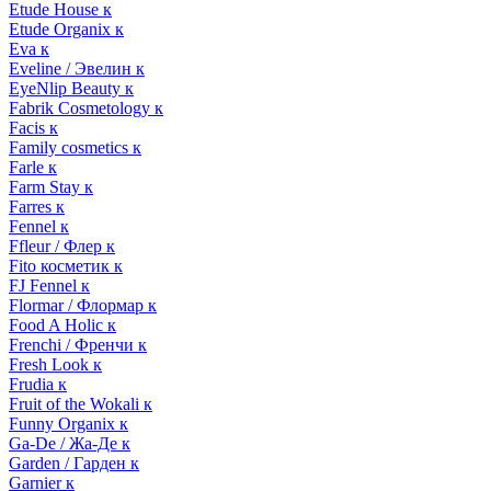
Etude House к
Etude Organix к
Eva к
Eveline / Эвелин к
EyeNlip Beauty к
Fabrik Cosmetology к
Facis к
Family cosmetics к
Farle к
Farm Stay к
Farres к
Fennel к
Ffleur / Флер к
Fito косметик к
FJ Fennel к
Flormar / Флормар к
Food A Holic к
Frenchi / Френчи к
Fresh Look к
Frudia к
Fruit of the Wokali к
Funny Organix к
Ga-De / Жа-Де к
Garden / Гарден к
Garnier к