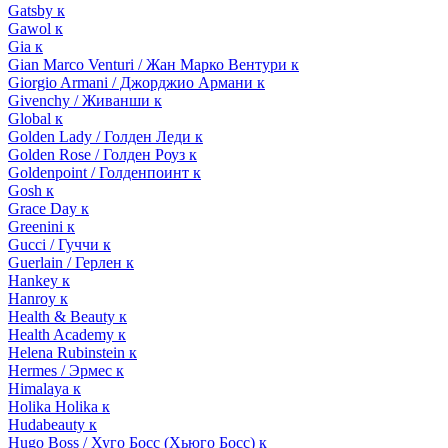
Gatsby к
Gawol к
Gia к
Gian Marco Venturi / Жан Марко Вентури к
Giorgio Armani / Джорджио Армани к
Givenchy / Живанши к
Global к
Golden Lady / Голден Леди к
Golden Rose / Голден Роуз к
Goldenpoint / Голденпоинт к
Gosh к
Grace Day к
Greenini к
Gucci / Гуччи к
Guerlain / Герлен к
Hankey к
Hanroy к
Health & Beauty к
Health Academy к
Helena Rubinstein к
Hermes / Эрмес к
Himalaya к
Holika Holika к
Hudabeauty к
Hugo Boss / Хуго Босс (Хьюго Босс) к