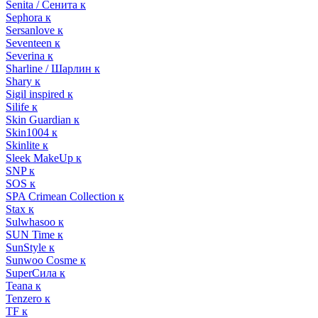
Senita / Сенита к
Sephora к
Sersanlove к
Seventeen к
Severina к
Sharline / Шарлин к
Shary к
Sigil inspired к
Silife к
Skin Guardian к
Skin1004 к
Skinlite к
Sleek MakeUp к
SNP к
SOS к
SPA Crimean Collection к
Stax к
Sulwhasoo к
SUN Time к
SunStyle к
Sunwoo Cosme к
SuperСила к
Teana к
Tenzero к
TF к