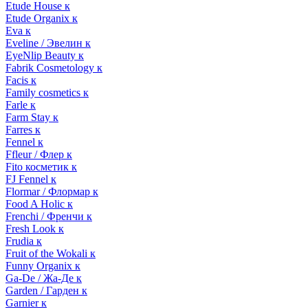
Etude House к
Etude Organix к
Eva к
Eveline / Эвелин к
EyeNlip Beauty к
Fabrik Cosmetology к
Facis к
Family cosmetics к
Farle к
Farm Stay к
Farres к
Fennel к
Ffleur / Флер к
Fito косметик к
FJ Fennel к
Flormar / Флормар к
Food A Holic к
Frenchi / Френчи к
Fresh Look к
Frudia к
Fruit of the Wokali к
Funny Organix к
Ga-De / Жа-Де к
Garden / Гарден к
Garnier к