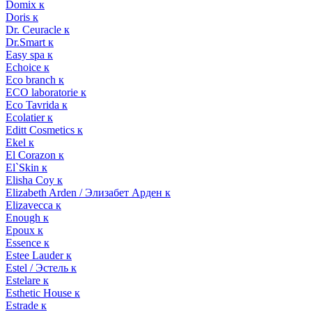
Domix к
Doris к
Dr. Ceuracle к
Dr.Smart к
Easy spa к
Echoice к
Eco branch к
ECO laboratorie к
Eco Tavrida к
Ecolatier к
Editt Cosmetics к
Ekel к
El Corazon к
El`Skin к
Elisha Coy к
Elizabeth Arden / Элизабет Арден к
Elizavecca к
Enough к
Epoux к
Essence к
Estee Lauder к
Estel / Эстель к
Estelare к
Esthetic House к
Estrade к