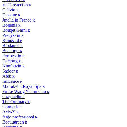
VT Cosmetics к
Cellvio к
Dasique к
Jmella in France к
Bogenia к
Bouqet Garni к
Prettyskin к
Rom&nd к
Biodance к
Beaumyr к
Fortheskin к
Daejong к
Numbuzin к
Sadoer к
Abib к
Influence к
Marrakech Royal Spa к
Fu Le Wang Yi Jun Gao к
Graymelin к
The Ordinary к
Cormesic к
Axis-Y к
Anjo professional к
Beauugreen к