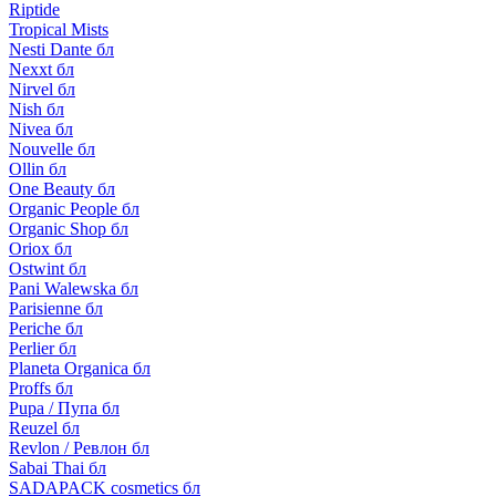
Riptide
Tropical Mists
Nesti Dante бл
Nexxt бл
Nirvel бл
Nish бл
Nivea бл
Nouvelle бл
Ollin бл
One Beauty бл
Organic People бл
Organic Shop бл
Oriox бл
Ostwint бл
Pani Walewska бл
Parisienne бл
Periche бл
Perlier бл
Planeta Organica бл
Proffs бл
Pupa / Пупа бл
Reuzel бл
Revlon / Ревлон бл
Sabai Thai бл
SADAPACK cosmetics бл