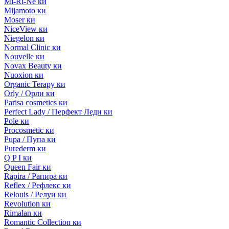
Mi-Ri-Ne ки
Mijamoto ки
Moser ки
NiceView ки
Niegelon ки
Normal Clinic ки
Nouvelle ки
Novax Beauty ки
Nuoxion ки
Organic Terapy ки
Orly / Орли ки
Parisa cosmetics ки
Perfect Lady / Перфект Леди ки
Pole ки
Procosmetic ки
Pupa / Пупа ки
Purederm ки
Q P I ки
Queen Fair ки
Rapira / Рапира ки
Reflex / Рефлекс ки
Relouis / Релуи ки
Revolution ки
Rimalan ки
Romantic Collection ки