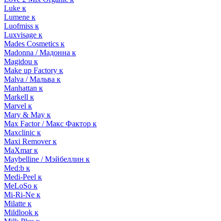
Luke к
Lumene к
Luofmiss к
Luxvisage к
Mades Cosmetics к
Madonna / Мадонна к
Magidou к
Make up Factory к
Malva / Мальва к
Manhattan к
Markell к
Marvel к
Mary & May к
Max Factor / Макс Фактор к
Maxclinic к
Maxi Remover к
MaXmar к
Maybelline / Мэйбеллин к
Med:b к
Medi-Peel к
MeLoSo к
Mi-Ri-Ne к
Milatte к
Mildlook к