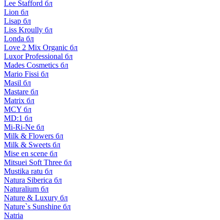
Lee Stafford бл
Lion бл
Lisap бл
Liss Kroully бл
Londa бл
Love 2 Mix Organic бл
Luxor Professional бл
Mades Cosmetics бл
Mario Fissi бл
Masil бл
Mastare бл
Matrix бл
MCY бл
MD:1 бл
Mi-Ri-Ne бл
Milk & Flowers бл
Milk & Sweets бл
Mise en scene бл
Mitsuei Soft Three бл
Mustika ratu бл
Natura Siberica бл
Naturalium бл
Nature & Luxury бл
Nature`s Sunshine бл
Natria