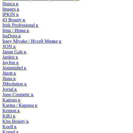
Hunca к
Images к
IPKIN к
iQ Beauty к
Irisk Professional к
Irma / Ирма к
IsaDora к
Issey Miyake / Иссей Мияке к
J|ON к
Japan Gals к
Jarden к
JayJun к
Jeanmishel к
Jigott к
Jluna к
JMsolution к
Jovial к
Juno Cosmetic к
Kapous к
Karina / Карина к
Kemon к
KiKi к
Kiss Beauty к
Koelf к
Konad к