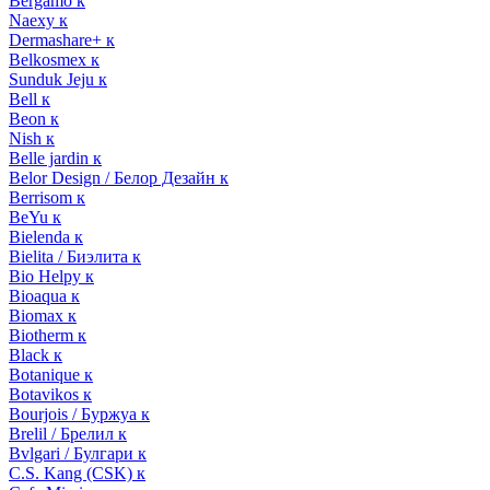
Bergamo к
Naexy к
Dermashare+ к
Belkosmex к
Sunduk Jeju к
Bell к
Beon к
Nish к
Belle jardin к
Belor Design / Белор Дезайн к
Berrisom к
BeYu к
Bielenda к
Bielita / Биэлита к
Bio Helpy к
Bioaqua к
Biomax к
Biotherm к
Black к
Botanique к
Botavikos к
Bourjois / Буржуа к
Brelil / Брелил к
Bvlgari / Булгари к
C.S. Kang (CSK) к