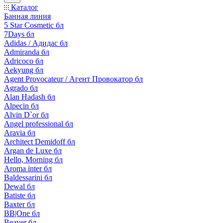
Каталог
Банная линия
5 Star Cosmetic бл
7Days бл
Adidas / Адидас бл
Admiranda бл
Adricoco бл
Aekyung бл
Agent Provocateur / Агент Провокатор бл
Agrado бл
Alan Hadash бл
Alpecin бл
Alvin D`or бл
Angel professional бл
Aravia бл
Architect Demidoff бл
Argan de Luxe бл
Hello, Morning бл
Aroma inter бл
Baldessarini бл
Dewal бл
Batiste бл
Baxter бл
BB|One бл
Beaver бл