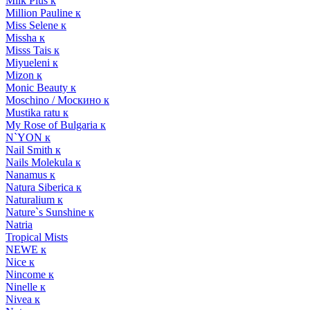
Milk Plus к
Million Pauline к
Miss Selene к
Missha к
Misss Tais к
Miyueleni к
Mizon к
Monic Beauty к
Moschino / Москино к
Mustika ratu к
My Rose of Bulgaria к
N`YON к
Nail Smith к
Nails Molekula к
Nanamus к
Natura Siberica к
Naturalium к
Nature`s Sunshine к
Natria
Tropical Mists
NEWE к
Nice к
Nincome к
Ninelle к
Nivea к