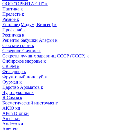
ООО "ОРБИТА СП" к
Пантика к
Прелесть к
Разное к
Euroline (Модум, Вилсен) к
Профснаб к
Ресничка к
Рецепты бабушки Агафьи к
Сакские грязи к
Северное Сияние к
Секреты лучших здравниц СССР (СССР) к
Сибирское здоровье к
СКЭМ к
Фельдшер к
Фруктовый поцелуй к
Фурман к
Царство Ароматов к
Чудо-лукошко к
Я Самая к
Косметический инструмент
AKIO ки
Alvin D`or ки
Ameli ки
Artdeco ки
Aura ки