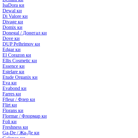
IsaDora ки
Dewal ки
Di Valore ки
Divage ки
Domix ки
Donegal / Донегал ки
Dove ки
DUP Pelhrimov ки
Edgar ки
El Corazon ки
Ellis Cosmetic ки
Essence ки
Estelare ки
Etude Organix ки
Eva ки
Evabond ки
Farres ки
Ffleur / Флер ки
Flirt ки
Florans ки
Flormar / Флормар ки
Foli ки
Freshness ки
Ga-De / Жа-Де ки