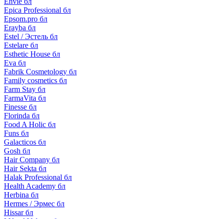
Envie бл
Epica Professional бл
Epsom.pro бл
Erayba бл
Estel / Эстель бл
Estelare бл
Esthetic House бл
Eva бл
Fabrik Cosmetology бл
Family cosmetics бл
Farm Stay бл
FarmaVita бл
Finesse бл
Florinda бл
Food A Holic бл
Funs бл
Galacticos бл
Gosh бл
Hair Company бл
Hair Sekta бл
Halak Professional бл
Health Academy бл
Herbina бл
Hermes / Эрмес бл
Hissar бл