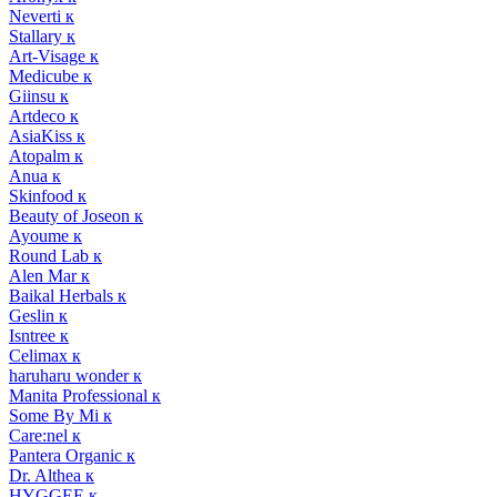
Neverti к
Stallary к
Art-Visage к
Medicube к
Giinsu к
Artdeco к
AsiaKiss к
Atopalm к
Anua к
Skinfood к
Beauty of Joseon к
Ayoume к
Round Lab к
Alen Mar к
Baikal Herbals к
Geslin к
Isntree к
Celimax к
haruharu wonder к
Manita Professional к
Some By Mi к
Care:nel к
Pantera Organic к
Dr. Althea к
HYGGEE к