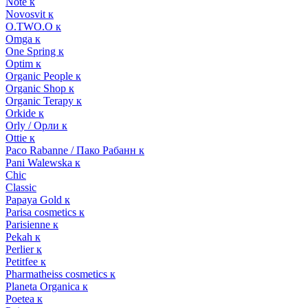
Note к
Novosvit к
O.TWO.O к
Omga к
One Spring к
Optim к
Organic People к
Organic Shop к
Organic Terapy к
Orkide к
Orly / Орли к
Ottie к
Paco Rabanne / Пако Рабанн к
Pani Walewska к
Chic
Classic
Papaya Gold к
Parisa cosmetics к
Parisienne к
Pekah к
Perlier к
Petitfee к
Pharmatheiss cosmetics к
Planeta Organica к
Poetea к