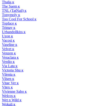
Thalia к
The Saem к
TNL (TatNail) к
Tonymoly к
Too Cool For School к
Topface к
Trimay к
Urbandollkiss к
Uzon к
Vacosi к
Vaseline к
Velvet к
Venzen к
Veraclara к
Verdio к
Via Lata к
Victoria Shu к
Vilenta к
Vilsen к
Vitae Ver к
Vitex к
Vivienne Sabo к
Welcos к
Wet n Wild к
Wokali к