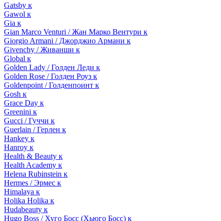
Gatsby к
Gawol к
Gia к
Gian Marco Venturi / Жан Марко Вентури к
Giorgio Armani / Джорджио Армани к
Givenchy / Живанши к
Global к
Golden Lady / Голден Леди к
Golden Rose / Голден Роуз к
Goldenpoint / Голденпоинт к
Gosh к
Grace Day к
Greenini к
Gucci / Гуччи к
Guerlain / Герлен к
Hankey к
Hanroy к
Health & Beauty к
Health Academy к
Helena Rubinstein к
Hermes / Эрмес к
Himalaya к
Holika Holika к
Hudabeauty к
Hugo Boss / Хуго Босс (Хьюго Босс) к