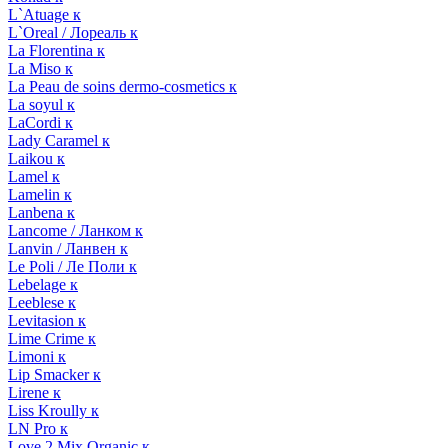
L`Atuage к
L`Oreal / Лореаль к
La Florentina к
La Miso к
La Peau de soins dermo-cosmetics к
La soyul к
LaCordi к
Lady Caramel к
Laikou к
Lamel к
Lamelin к
Lanbena к
Lancome / Ланком к
Lanvin / Ланвен к
Le Poli / Ле Поли к
Lebelage к
Leeblese к
Levitasion к
Lime Crime к
Limoni к
Lip Smacker к
Lirene к
Liss Kroully к
LN Pro к
Love 2 Mix Organic к