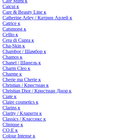
Cafe Mimi к
Caicui к
Care & Beauty Line к
Catherine Arley / Катрин Арлей к
Catrice к
Catsmong к
Cellio к
Cera di Cupra к
Cha-Skin к
Chambor / Шамбор к
Chamos к
Chanel / Шанель к
Charm Cleo к
Charme к
Cherie ma Cherie к
Christian / Кристиан к
Christian Dior / Кристиан Диор к
Ciate к
Claire cosmetics к
Clarins к
Clarity / Кларити к
Classics / Классикс к
Clinique к
CO.E к
Colour Intense к