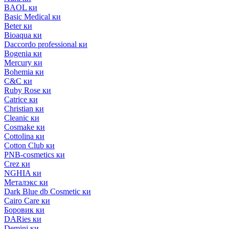
BAOL ки
Basic Medical ки
Beter ки
Bioaqua ки
Daccordo professional ки
Bogenia ки
Mercury ки
Bohemia ки
C&C ки
Ruby Rose ки
Catrice ки
Christian ки
Cleanic ки
Cosmake ки
Cottolina ки
Cotton Club ки
PNB-cosmetics ки
Crez ки
NGHIA ки
Металэкс ки
Dark Blue db Cosmetic ки
Cairo Care ки
Боровик ки
DARies ки
Demini ки