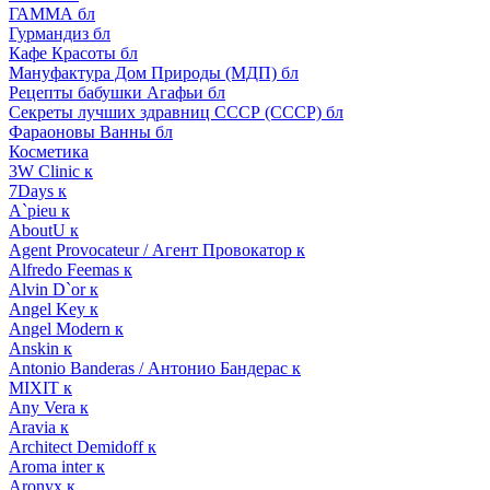
ГАММА бл
Гурмандиз бл
Кафе Красоты бл
Мануфактура Дом Природы (МДП) бл
Рецепты бабушки Агафьи бл
Секреты лучших здравниц СССР (СССР) бл
Фараоновы Ванны бл
Косметика
3W Clinic к
7Days к
A`pieu к
AboutU к
Agent Provocateur / Агент Провокатор к
Alfredo Feemas к
Alvin D`or к
Angel Key к
Angel Modern к
Anskin к
Antonio Banderas / Антонио Бандерас к
MIXIT к
Any Vera к
Aravia к
Architect Demidoff к
Aroma inter к
Aronyx к