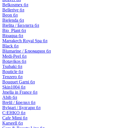
Belkosmex бл
Bellerive бл
Beon бл
Bielenda бл
Bielita / Биэлита бл
Bio_Plant бл
Bioaqua бл
Marrakech Royal Spa бл
Black бл
Blumarine / Блюмарин бл
Medi-Peel бл
Botavikos бл
Tsubaki бл
Bouticle бл
Tenzero бл
Bouquet Garni бл
Skin1004 бл
Jmella in France бл
Abib бл
Brelil / Брелил бл
Bvlgari / Булгари бл
C:EHKO бл
Cafe Mimi бл
Karseell бл