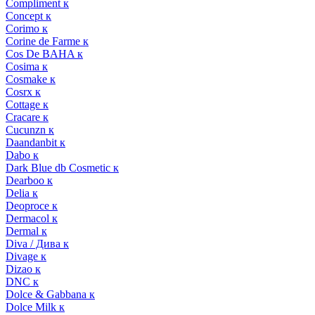
Compliment к
Concept к
Corimo к
Corine de Farme к
Cos De BAHA к
Cosima к
Cosmake к
Cosrx к
Cottage к
Cracare к
Cucunzn к
Daandanbit к
Dabo к
Dark Blue db Cosmetic к
Dearboo к
Delia к
Deoproce к
Dermacol к
Dermal к
Diva / Дива к
Divage к
Dizao к
DNC к
Dolce & Gabbana к
Dolce Milk к