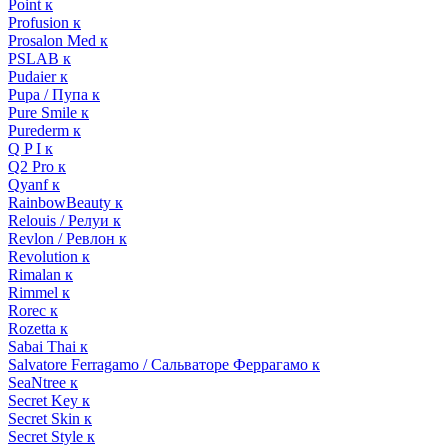
Point к
Profusion к
Prosalon Med к
PSLAB к
Pudaier к
Pupa / Пупа к
Pure Smile к
Purederm к
Q P I к
Q2 Pro к
Qyanf к
RainbowBeauty к
Relouis / Релуи к
Revlon / Ревлон к
Revolution к
Rimalan к
Rimmel к
Rorec к
Rozetta к
Sabai Thai к
Salvatore Ferragamo / Сальваторе Феррагамо к
SeaNtree к
Secret Key к
Secret Skin к
Secret Style к