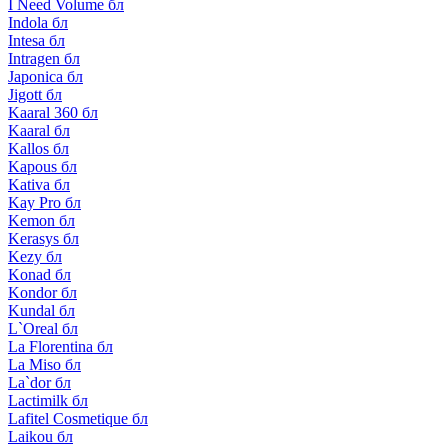
I Need Volume бл
Indola бл
Intesa бл
Intragen бл
Japonica бл
Jigott бл
Kaaral 360 бл
Kaaral бл
Kallos бл
Kapous бл
Kativa бл
Kay Pro бл
Kemon бл
Kerasys бл
Kezy бл
Konad бл
Kondor бл
Kundal бл
L`Oreal бл
La Florentina бл
La Miso бл
La`dor бл
Lactimilk бл
Lafitel Cosmetique бл
Laikou бл