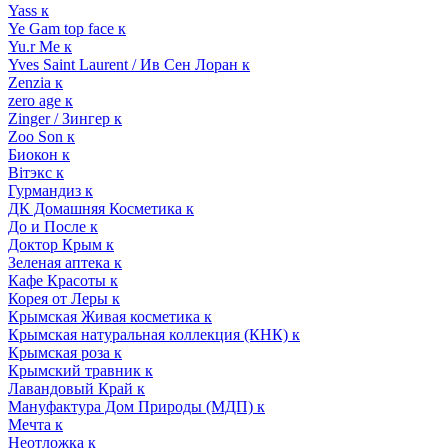
Yass к
Ye Gam top face к
Yu.r Me к
Yves Saint Laurent / Ив Сен Лоран к
Zenzia к
zero age к
Zinger / Зингер к
Zoo Son к
Биокон к
Вiтэкс к
Гурмандиз к
ДК Домашняя Косметика к
До и После к
Доктор Крым к
Зеленая аптека к
Кафе Красоты к
Корея от Леры к
Крымская Живая косметика к
Крымская натуральная коллекция (КНК) к
Крымская роза к
Крымский травник к
Лавандовый Край к
Мануфактура Дом Природы (МДП) к
Мечта к
Неотложка к