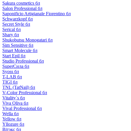
Sakura cosmetics бл
Salon Professional бл
Saponificio Artigianale Fiorentino бл
Schwarzkopf бл
Secret Style бл
Serical бл
Shary бл
Shukobutsu Monogatari бл
Sim Sensitive бл
Smart Molecule бл
Start Epil бл
Studio Professional бл
SuperСила бл
Syoss бл
T-LAB бл
TIGI бл
TNL (TatNail) бл
V-Color Professional бл
Vitality`s бл
Viva Oliva бл
Vival Professional бл
Wella бл
Yellow бл
Yllozure бл
Вiтэкс бл