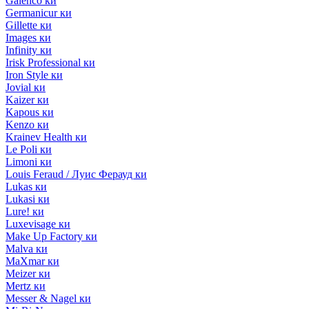
Galenco ки
Germanicur ки
Gillette ки
Images ки
Infinity ки
Irisk Professional ки
Iron Style ки
Jovial ки
Kaizer ки
Kapous ки
Kenzo ки
Krainev Health ки
Le Poli ки
Limoni ки
Louis Feraud / Луис Ферауд ки
Lukas ки
Lukasi ки
Lure! ки
Luxevisage ки
Make Up Factory ки
Malva ки
MaXmar ки
Meizer ки
Mertz ки
Messer & Nagel ки