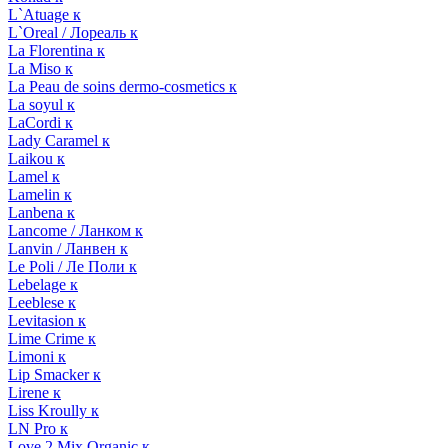
L`Atuage к
L`Oreal / Лореаль к
La Florentina к
La Miso к
La Peau de soins dermo-cosmetics к
La soyul к
LaCordi к
Lady Caramel к
Laikou к
Lamel к
Lamelin к
Lanbena к
Lancome / Ланком к
Lanvin / Ланвен к
Le Poli / Ле Поли к
Lebelage к
Leeblese к
Levitasion к
Lime Crime к
Limoni к
Lip Smacker к
Lirene к
Liss Kroully к
LN Pro к
Love 2 Mix Organic к