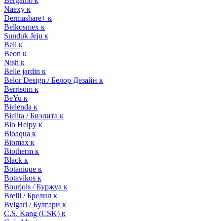
Bergamo к
Naexy к
Dermashare+ к
Belkosmex к
Sunduk Jeju к
Bell к
Beon к
Nish к
Belle jardin к
Belor Design / Белор Дезайн к
Berrisom к
BeYu к
Bielenda к
Bielita / Биэлита к
Bio Helpy к
Bioaqua к
Biomax к
Biotherm к
Black к
Botanique к
Botavikos к
Bourjois / Буржуа к
Brelil / Брелил к
Bvlgari / Булгари к
C.S. Kang (CSK) к