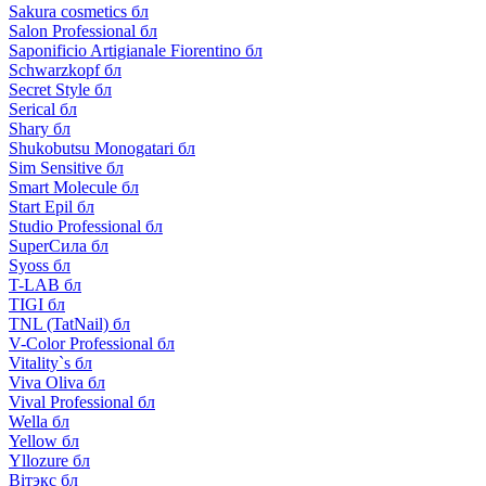
Sakura cosmetics бл
Salon Professional бл
Saponificio Artigianale Fiorentino бл
Schwarzkopf бл
Secret Style бл
Serical бл
Shary бл
Shukobutsu Monogatari бл
Sim Sensitive бл
Smart Molecule бл
Start Epil бл
Studio Professional бл
SuperСила бл
Syoss бл
T-LAB бл
TIGI бл
TNL (TatNail) бл
V-Color Professional бл
Vitality`s бл
Viva Oliva бл
Vival Professional бл
Wella бл
Yellow бл
Yllozure бл
Вiтэкс бл