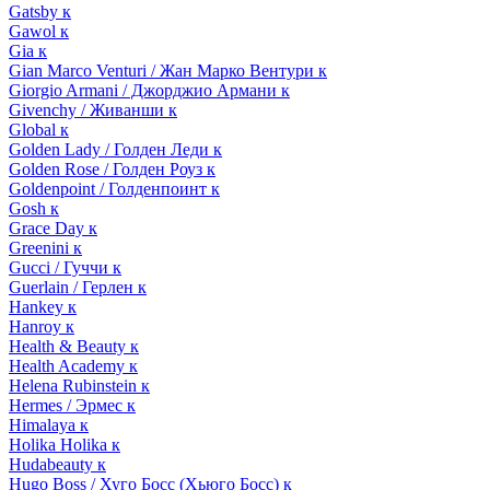
Gatsby к
Gawol к
Gia к
Gian Marco Venturi / Жан Марко Вентури к
Giorgio Armani / Джорджио Армани к
Givenchy / Живанши к
Global к
Golden Lady / Голден Леди к
Golden Rose / Голден Роуз к
Goldenpoint / Голденпоинт к
Gosh к
Grace Day к
Greenini к
Gucci / Гуччи к
Guerlain / Герлен к
Hankey к
Hanroy к
Health & Beauty к
Health Academy к
Helena Rubinstein к
Hermes / Эрмес к
Himalaya к
Holika Holika к
Hudabeauty к
Hugo Boss / Хуго Босс (Хьюго Босс) к