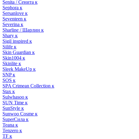
Senita / Сенита к
Sephora к
Sersanlove к
Seventeen к
Severina к
Sharline / Шарлин к
Shary к
Sigil inspired к
Silife к
Skin Guardian к
Skin1004 к
Skinlite к
Sleek MakeUp к
SNP к
SOS к
SPA Crimean Collection к
Stax к
Sulwhasoo к
SUN Time к
SunStyle к
Sunwoo Cosme к
SuperСила к
Teana к
Tenzero к
TF к