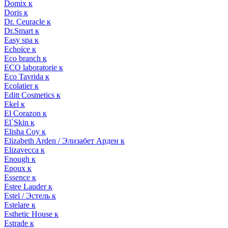
Domix к
Doris к
Dr. Ceuracle к
Dr.Smart к
Easy spa к
Echoice к
Eco branch к
ECO laboratorie к
Eco Tavrida к
Ecolatier к
Editt Cosmetics к
Ekel к
El Corazon к
El`Skin к
Elisha Coy к
Elizabeth Arden / Элизабет Арден к
Elizavecca к
Enough к
Epoux к
Essence к
Estee Lauder к
Estel / Эстель к
Estelare к
Esthetic House к
Estrade к