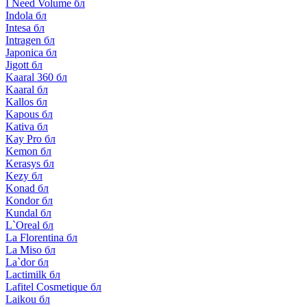
I Need Volume бл
Indola бл
Intesa бл
Intragen бл
Japonica бл
Jigott бл
Kaaral 360 бл
Kaaral бл
Kallos бл
Kapous бл
Kativa бл
Kay Pro бл
Kemon бл
Kerasys бл
Kezy бл
Konad бл
Kondor бл
Kundal бл
L`Oreal бл
La Florentina бл
La Miso бл
La`dor бл
Lactimilk бл
Lafitel Cosmetique бл
Laikou бл