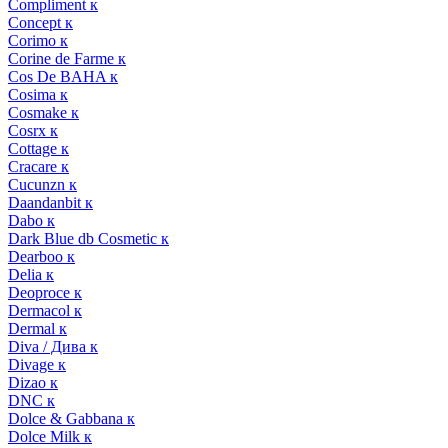
Compliment к
Concept к
Corimo к
Corine de Farme к
Cos De BAHA к
Cosima к
Cosmake к
Cosrx к
Cottage к
Cracare к
Cucunzn к
Daandanbit к
Dabo к
Dark Blue db Cosmetic к
Dearboo к
Delia к
Deoproce к
Dermacol к
Dermal к
Diva / Дива к
Divage к
Dizao к
DNC к
Dolce & Gabbana к
Dolce Milk к