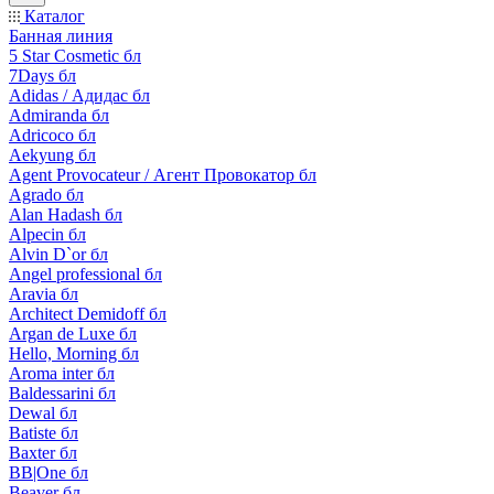
Каталог
Банная линия
5 Star Cosmetic бл
7Days бл
Adidas / Адидас бл
Admiranda бл
Adricoco бл
Aekyung бл
Agent Provocateur / Агент Провокатор бл
Agrado бл
Alan Hadash бл
Alpecin бл
Alvin D`or бл
Angel professional бл
Aravia бл
Architect Demidoff бл
Argan de Luxe бл
Hello, Morning бл
Aroma inter бл
Baldessarini бл
Dewal бл
Batiste бл
Baxter бл
BB|One бл
Beaver бл