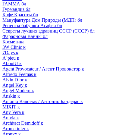
ГАММА бл
Гурмандиз бл
Кафе Красоты бл
Мануфактура Дом Природы (МДП) бл
Рецепты бабушки Агафьи бл
Секреты лучших здравниц СССР (СССР) бл
Фараоновы Ванны бл
Косметика
3W Clinic к
7Days к
A`pieu к
AboutU к
Agent Provocateur / Агент Провокатор к
Alfredo Feemas к
Alvin D`or к
Angel Key к
Angel Modern к
Anskin к
Antonio Banderas / Антонио Бандерас к
MIXIT к
Any Vera к
Aravia к
Architect Demidoff к
Aroma inter к
Aronyx к