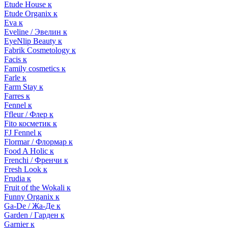
Etude House к
Etude Organix к
Eva к
Eveline / Эвелин к
EyeNlip Beauty к
Fabrik Cosmetology к
Facis к
Family cosmetics к
Farle к
Farm Stay к
Farres к
Fennel к
Ffleur / Флер к
Fito косметик к
FJ Fennel к
Flormar / Флормар к
Food A Holic к
Frenchi / Френчи к
Fresh Look к
Frudia к
Fruit of the Wokali к
Funny Organix к
Ga-De / Жа-Де к
Garden / Гарден к
Garnier к