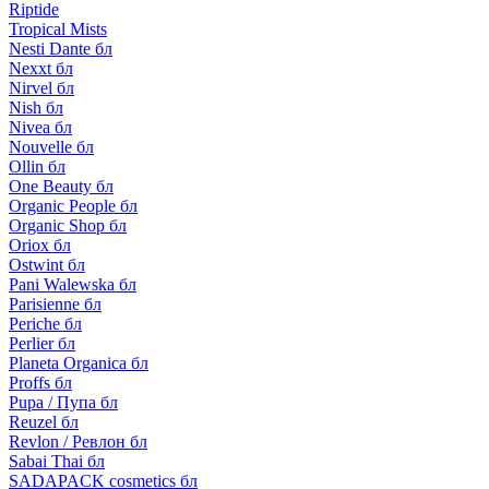
Riptide
Tropical Mists
Nesti Dante бл
Nexxt бл
Nirvel бл
Nish бл
Nivea бл
Nouvelle бл
Ollin бл
One Beauty бл
Organic People бл
Organic Shop бл
Oriox бл
Ostwint бл
Pani Walewska бл
Parisienne бл
Periche бл
Perlier бл
Planeta Organica бл
Proffs бл
Pupa / Пупа бл
Reuzel бл
Revlon / Ревлон бл
Sabai Thai бл
SADAPACK cosmetics бл