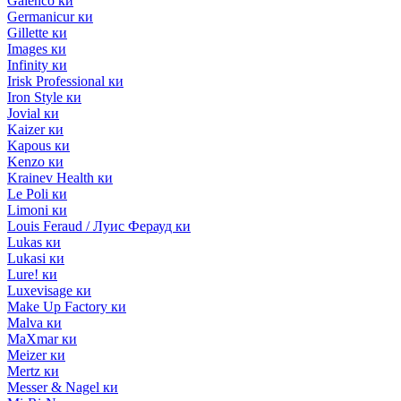
Galenco ки
Germanicur ки
Gillette ки
Images ки
Infinity ки
Irisk Professional ки
Iron Style ки
Jovial ки
Kaizer ки
Kapous ки
Kenzo ки
Krainev Health ки
Le Poli ки
Limoni ки
Louis Feraud / Луис Ферауд ки
Lukas ки
Lukasi ки
Lure! ки
Luxevisage ки
Make Up Factory ки
Malva ки
MaXmar ки
Meizer ки
Mertz ки
Messer & Nagel ки