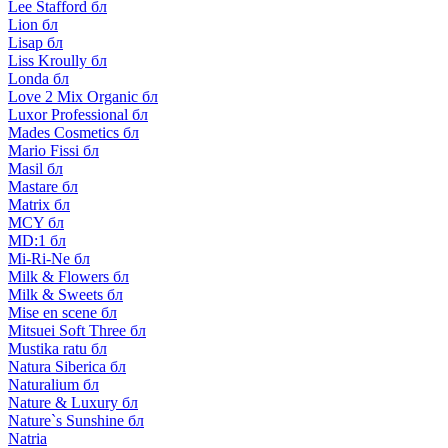
Lee Stafford бл
Lion бл
Lisap бл
Liss Kroully бл
Londa бл
Love 2 Mix Organic бл
Luxor Professional бл
Mades Cosmetics бл
Mario Fissi бл
Masil бл
Mastare бл
Matrix бл
MCY бл
MD:1 бл
Mi-Ri-Ne бл
Milk & Flowers бл
Milk & Sweets бл
Mise en scene бл
Mitsuei Soft Three бл
Mustika ratu бл
Natura Siberica бл
Naturalium бл
Nature & Luxury бл
Nature`s Sunshine бл
Natria