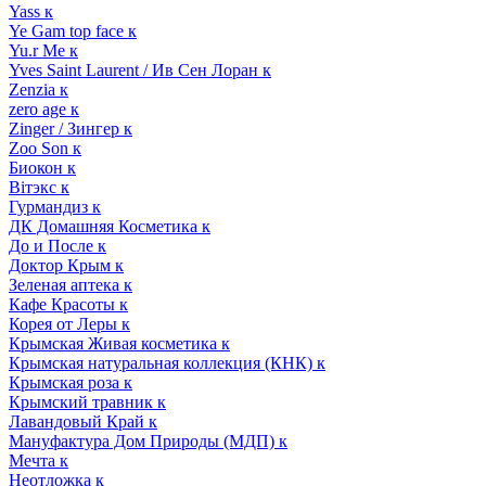
Yass к
Ye Gam top face к
Yu.r Me к
Yves Saint Laurent / Ив Сен Лоран к
Zenzia к
zero age к
Zinger / Зингер к
Zoo Son к
Биокон к
Вiтэкс к
Гурмандиз к
ДК Домашняя Косметика к
До и После к
Доктор Крым к
Зеленая аптека к
Кафе Красоты к
Корея от Леры к
Крымская Живая косметика к
Крымская натуральная коллекция (КНК) к
Крымская роза к
Крымский травник к
Лавандовый Край к
Мануфактура Дом Природы (МДП) к
Мечта к
Неотложка к