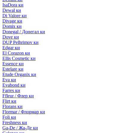
IsaDora ки
Dewal ки
Di Valore ки
Divage ки
Domix ки
Donegal / Донегал ки
Dove ки
DUP Pelhrimov ки
Edgar ки
El Corazon ки
Ellis Cosmetic ки
Essence ки
Estelare ки
Etude Organix ки
Eva ки
Evabond ки
Farres ки
Ffleur / Флер ки
Flirt ки
Florans ки
Flormar / Флормар ки
Foli ки
Freshness ки
Ga-De / Жа-Де ки