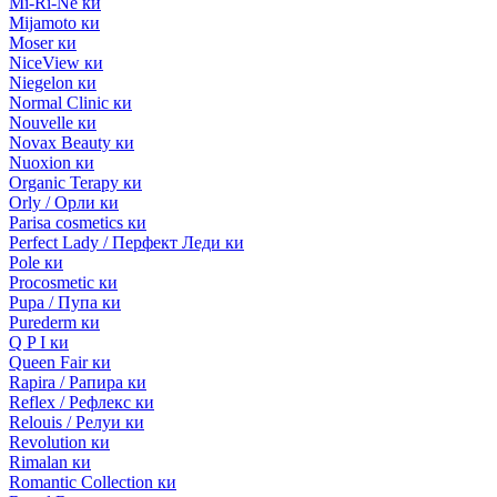
Mi-Ri-Ne ки
Mijamoto ки
Moser ки
NiceView ки
Niegelon ки
Normal Clinic ки
Nouvelle ки
Novax Beauty ки
Nuoxion ки
Organic Terapy ки
Orly / Орли ки
Parisa cosmetics ки
Perfect Lady / Перфект Леди ки
Pole ки
Procosmetic ки
Pupa / Пупа ки
Purederm ки
Q P I ки
Queen Fair ки
Rapira / Рапира ки
Reflex / Рефлекс ки
Relouis / Релуи ки
Revolution ки
Rimalan ки
Romantic Collection ки