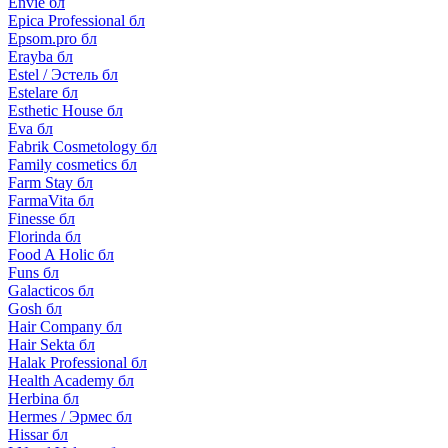
Envie бл
Epica Professional бл
Epsom.pro бл
Erayba бл
Estel / Эстель бл
Estelare бл
Esthetic House бл
Eva бл
Fabrik Cosmetology бл
Family cosmetics бл
Farm Stay бл
FarmaVita бл
Finesse бл
Florinda бл
Food A Holic бл
Funs бл
Galacticos бл
Gosh бл
Hair Company бл
Hair Sekta бл
Halak Professional бл
Health Academy бл
Herbina бл
Hermes / Эрмес бл
Hissar бл