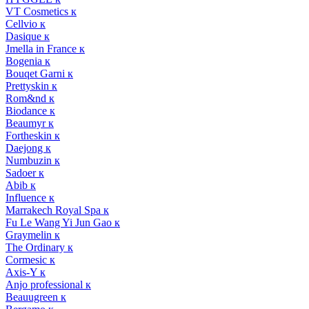
VT Cosmetics к
Cellvio к
Dasique к
Jmella in France к
Bogenia к
Bouqet Garni к
Prettyskin к
Rom&nd к
Biodance к
Beaumyr к
Fortheskin к
Daejong к
Numbuzin к
Sadoer к
Abib к
Influence к
Marrakech Royal Spa к
Fu Le Wang Yi Jun Gao к
Graymelin к
The Ordinary к
Cormesic к
Axis-Y к
Anjo professional к
Beauugreen к