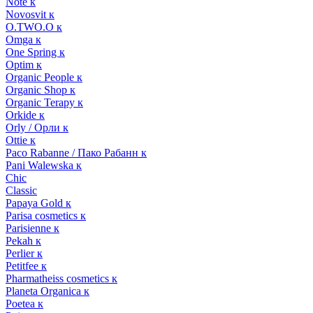
Note к
Novosvit к
O.TWO.O к
Omga к
One Spring к
Optim к
Organic People к
Organic Shop к
Organic Terapy к
Orkide к
Orly / Орли к
Ottie к
Paco Rabanne / Пако Рабанн к
Pani Walewska к
Chic
Classic
Papaya Gold к
Parisa cosmetics к
Parisienne к
Pekah к
Perlier к
Petitfee к
Pharmatheiss cosmetics к
Planeta Organica к
Poetea к