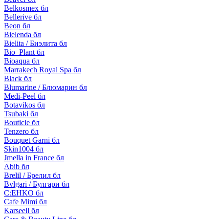
Belkosmex бл
Bellerive бл
Beon бл
Bielenda бл
Bielita / Биэлита бл
Bio_Plant бл
Bioaqua бл
Marrakech Royal Spa бл
Black бл
Blumarine / Блюмарин бл
Medi-Peel бл
Botavikos бл
Tsubaki бл
Bouticle бл
Tenzero бл
Bouquet Garni бл
Skin1004 бл
Jmella in France бл
Abib бл
Brelil / Брелил бл
Bvlgari / Булгари бл
C:EHKO бл
Cafe Mimi бл
Karseell бл