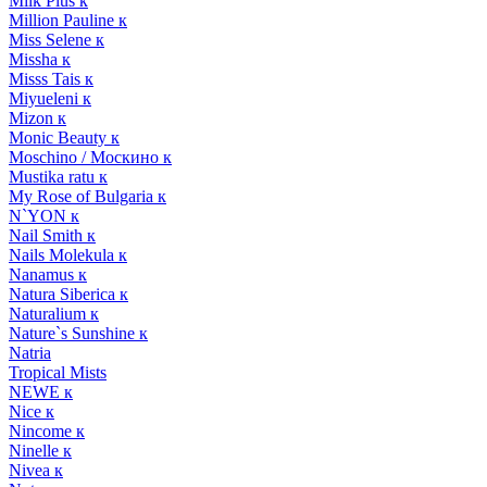
Milk Plus к
Million Pauline к
Miss Selene к
Missha к
Misss Tais к
Miyueleni к
Mizon к
Monic Beauty к
Moschino / Москино к
Mustika ratu к
My Rose of Bulgaria к
N`YON к
Nail Smith к
Nails Molekula к
Nanamus к
Natura Siberica к
Naturalium к
Nature`s Sunshine к
Natria
Tropical Mists
NEWE к
Nice к
Nincome к
Ninelle к
Nivea к