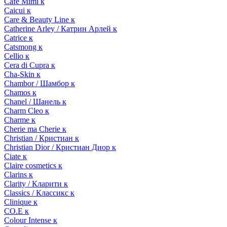
Cafe Mimi к
Caicui к
Care & Beauty Line к
Catherine Arley / Катрин Арлей к
Catrice к
Catsmong к
Cellio к
Cera di Cupra к
Cha-Skin к
Chambor / Шамбор к
Chamos к
Chanel / Шанель к
Charm Cleo к
Charme к
Cherie ma Cherie к
Christian / Кристиан к
Christian Dior / Кристиан Диор к
Ciate к
Claire cosmetics к
Clarins к
Clarity / Кларити к
Classics / Классикс к
Clinique к
CO.E к
Colour Intense к