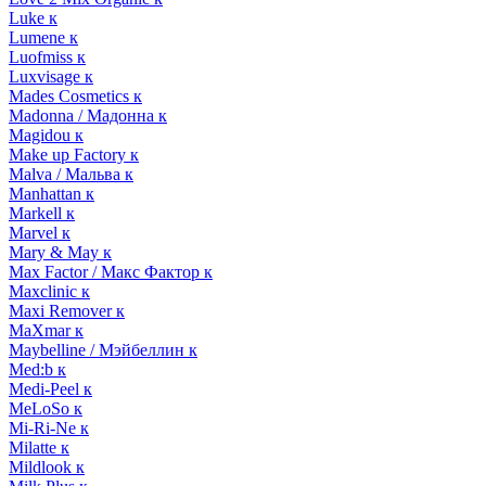
Luke к
Lumene к
Luofmiss к
Luxvisage к
Mades Cosmetics к
Madonna / Мадонна к
Magidou к
Make up Factory к
Malva / Мальва к
Manhattan к
Markell к
Marvel к
Mary & May к
Max Factor / Макс Фактор к
Maxclinic к
Maxi Remover к
MaXmar к
Maybelline / Мэйбеллин к
Med:b к
Medi-Peel к
MeLoSo к
Mi-Ri-Ne к
Milatte к
Mildlook к