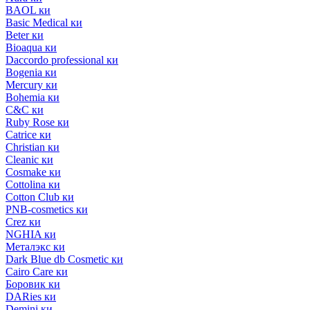
BAOL ки
Basic Medical ки
Beter ки
Bioaqua ки
Daccordo professional ки
Bogenia ки
Mercury ки
Bohemia ки
C&C ки
Ruby Rose ки
Catrice ки
Christian ки
Cleanic ки
Cosmake ки
Cottolina ки
Cotton Club ки
PNB-cosmetics ки
Crez ки
NGHIA ки
Металэкс ки
Dark Blue db Cosmetic ки
Cairo Care ки
Боровик ки
DARies ки
Demini ки