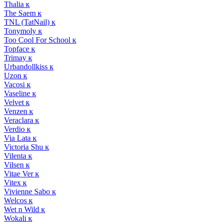
Thalia к
The Saem к
TNL (TatNail) к
Tonymoly к
Too Cool For School к
Topface к
Trimay к
Urbandollkiss к
Uzon к
Vacosi к
Vaseline к
Velvet к
Venzen к
Veraclara к
Verdio к
Via Lata к
Victoria Shu к
Vilenta к
Vilsen к
Vitae Ver к
Vitex к
Vivienne Sabo к
Welcos к
Wet n Wild к
Wokali к