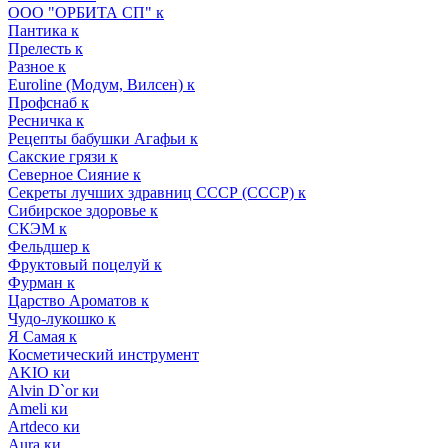
ООО "ОРБИТА СП" к
Пантика к
Прелесть к
Разное к
Euroline (Модум, Вилсен) к
Профснаб к
Ресничка к
Рецепты бабушки Агафьи к
Сакские грязи к
Северное Сияние к
Секреты лучших здравниц СССР (СССР) к
Сибирское здоровье к
СКЭМ к
Фельдшер к
Фруктовый поцелуй к
Фурман к
Царство Ароматов к
Чудо-лукошко к
Я Самая к
Косметический инструмент
AKIO ки
Alvin D`or ки
Ameli ки
Artdeco ки
Aura ки