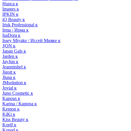
Hunca к
Images к
IPKIN к
iQ Beauty к
Irisk Professional к
Irma / Ирма к
IsaDora к
Issey Miyake / Иссей Мияке к
J|ON к
Japan Gals к
Jarden к
JayJun к
Jeanmishel к
Jigott к
Jluna к
JMsolution к
Jovial к
Juno Cosmetic к
Kapous к
Karina / Карина к
Kemon к
KiKi к
Kiss Beauty к
Koelf к
Konad к