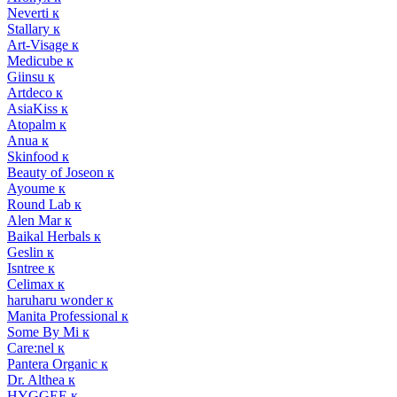
Neverti к
Stallary к
Art-Visage к
Medicube к
Giinsu к
Artdeco к
AsiaKiss к
Atopalm к
Anua к
Skinfood к
Beauty of Joseon к
Ayoume к
Round Lab к
Alen Mar к
Baikal Herbals к
Geslin к
Isntree к
Celimax к
haruharu wonder к
Manita Professional к
Some By Mi к
Care:nel к
Pantera Organic к
Dr. Althea к
HYGGEE к