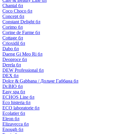
Care & Beauty Line бл
Chantal бл
Coco Choco бл
Concept бл
Constant Delight бл
Corimo бл
Corine de Farme бл
Cottage бл
Crioxidil бл
Dabo бл
Daeng Gi Meo Ri бл
Deoproce бл
Derela бл
DEW Professional бл
DEX бл
Dolce & Gabbana / Дольче Габбана бл
Dr.BIO бл
Easy spa бл
ECHOS Line бл
Eco histeria бл
ECO laboratorie бл
Ecolatier бл
Eleon бл
Elizavecca бл
Enough бл