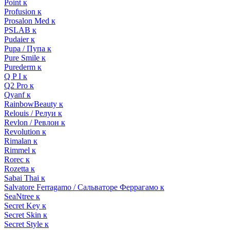
Point к
Profusion к
Prosalon Med к
PSLAB к
Pudaier к
Pupa / Пупа к
Pure Smile к
Purederm к
Q P I к
Q2 Pro к
Qyanf к
RainbowBeauty к
Relouis / Релуи к
Revlon / Ревлон к
Revolution к
Rimalan к
Rimmel к
Rorec к
Rozetta к
Sabai Thai к
Salvatore Ferragamo / Сальваторе Феррагамо к
SeaNtree к
Secret Key к
Secret Skin к
Secret Style к