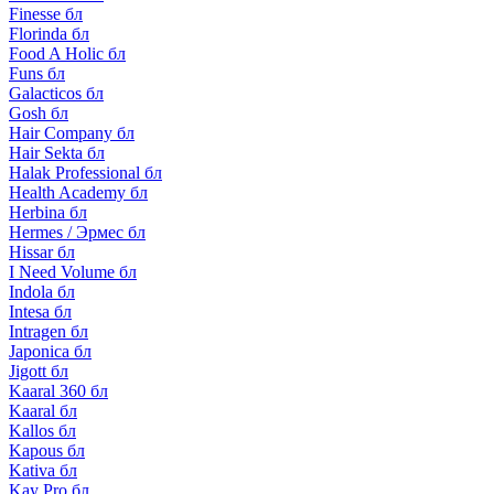
Finesse бл
Florinda бл
Food A Holic бл
Funs бл
Galacticos бл
Gosh бл
Hair Company бл
Hair Sekta бл
Halak Professional бл
Health Academy бл
Herbina бл
Hermes / Эрмес бл
Hissar бл
I Need Volume бл
Indola бл
Intesa бл
Intragen бл
Japonica бл
Jigott бл
Kaaral 360 бл
Kaaral бл
Kallos бл
Kapous бл
Kativa бл
Kay Pro бл