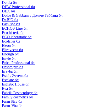
Derela бл
DEW Professional бл
DEX бл
Dolce & Gabbana / Дольче Габбана бл
Dr.BIO бл
Easy spa бл
ECHOS Line бл
Eco histeria бл
ECO laboratorie бл
Ecolatier бл
Eleon бл
Elizavecca бл
Enough бл
Envie бл
Epica Professional бл
Epsom.pro бл
Erayba бл
Estel / Эстель бл
Estelare бл
Esthetic House бл
Eva бл
Fabrik Cosmetology бл
Family cosmetics бл
Farm Stay бл
FarmaVita бл