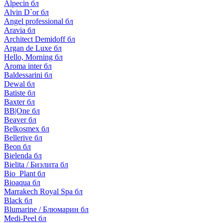
Alpecin бл
Alvin D`or бл
Angel professional бл
Aravia бл
Architect Demidoff бл
Argan de Luxe бл
Hello, Morning бл
Aroma inter бл
Baldessarini бл
Dewal бл
Batiste бл
Baxter бл
BB|One бл
Beaver бл
Belkosmex бл
Bellerive бл
Beon бл
Bielenda бл
Bielita / Биэлита бл
Bio_Plant бл
Bioaqua бл
Marrakech Royal Spa бл
Black бл
Blumarine / Блюмарин бл
Medi-Peel бл