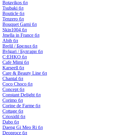
Botavikos бл
Tsubaki бл
Bouticle бл
Tenzero бл
Bouquet Garni бл
Skin1004 бл
Jmella in France бл
Abib бл
Brelil / Брелил бл
Bvlgari / Булгари бл
C:EHKO бл
Cafe Mimi бл
Karseell бл
Care & Beauty Line бл
Chantal бл
Coco Choco бл
Concept бл
Constant Delight бл
Corimo бл
Corine de Farme бл
Cottage бл
Crioxidil бл
Dabo бл
Daeng Gi Meo Ri бл
Deoproce бл