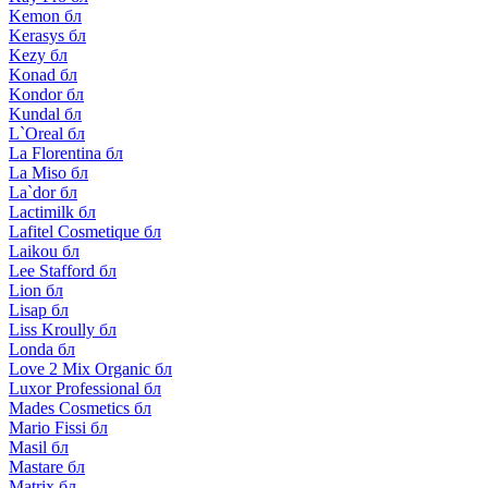
Kemon бл
Kerasys бл
Kezy бл
Konad бл
Kondor бл
Kundal бл
L`Oreal бл
La Florentina бл
La Miso бл
La`dor бл
Lactimilk бл
Lafitel Cosmetique бл
Laikou бл
Lee Stafford бл
Lion бл
Lisap бл
Liss Kroully бл
Londa бл
Love 2 Mix Organic бл
Luxor Professional бл
Mades Cosmetics бл
Mario Fissi бл
Masil бл
Mastare бл
Matrix бл