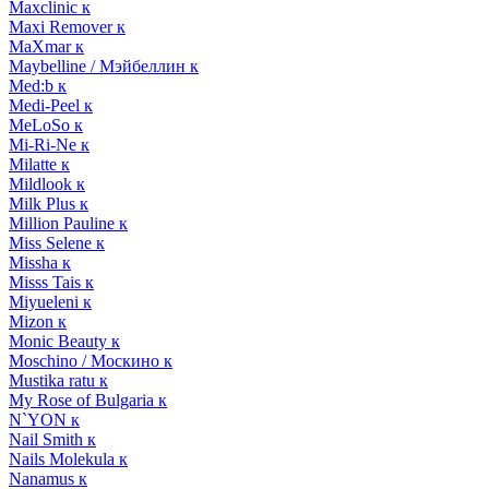
Maxclinic к
Maxi Remover к
MaXmar к
Maybelline / Мэйбеллин к
Med:b к
Medi-Peel к
MeLoSo к
Mi-Ri-Ne к
Milatte к
Mildlook к
Milk Plus к
Million Pauline к
Miss Selene к
Missha к
Misss Tais к
Miyueleni к
Mizon к
Monic Beauty к
Moschino / Москино к
Mustika ratu к
My Rose of Bulgaria к
N`YON к
Nail Smith к
Nails Molekula к
Nanamus к