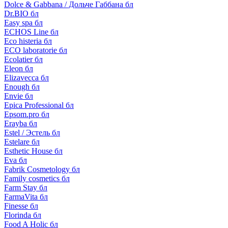
Dolce & Gabbana / Дольче Габбана бл
Dr.BIO бл
Easy spa бл
ECHOS Line бл
Eco histeria бл
ECO laboratorie бл
Ecolatier бл
Eleon бл
Elizavecca бл
Enough бл
Envie бл
Epica Professional бл
Epsom.pro бл
Erayba бл
Estel / Эстель бл
Estelare бл
Esthetic House бл
Eva бл
Fabrik Cosmetology бл
Family cosmetics бл
Farm Stay бл
FarmaVita бл
Finesse бл
Florinda бл
Food A Holic бл