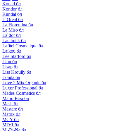
Konad бл
Kondor бл
Kundal бл
L`Oreal бл
La Florentina бл
La Miso бл
La`dor бл
Lactimilk бл
Lafitel Cosmetique бл
Laikou бл
Lee Stafford бл
Lion бл
Lisap бл
Liss Kroully бл
Londa бл
Love 2 Mix Organic бл
Luxor Professional бл
Mades Cosmetics бл
Mario Fissi бл
Masil бл
Mastare бл
Matrix бл
MCY бл
MD:1 бл
Mi-Ri-Ne бл