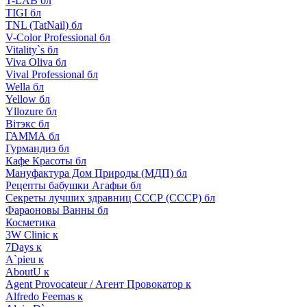
T-LAB бл
TIGI бл
TNL (TatNail) бл
V-Color Professional бл
Vitality`s бл
Viva Oliva бл
Vival Professional бл
Wella бл
Yellow бл
Yllozure бл
Вiтэкс бл
ГАММА бл
Гурмандиз бл
Кафе Красоты бл
Мануфактура Дом Природы (МДП) бл
Рецепты бабушки Агафьи бл
Секреты лучших здравниц СССР (СССР) бл
Фараоновы Ванны бл
Косметика
3W Clinic к
7Days к
A`pieu к
AboutU к
Agent Provocateur / Агент Провокатор к
Alfredo Feemas к