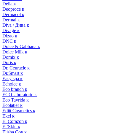
Delia к
Deoproce к
Dermacol к
Dermal к
Diva / Дива к
Divage к
Dizao к
DNC к
Dolce & Gabbana к
Dolce Milk к
Domix к
Doris к
Dr. Ceuracle к
Dr.Smart к
Easy spa к
Echoice к
Eco branch к
ECO laboratorie к
Eco Tavrida к
Ecolatier к
Editt Cosmetics к
Ekel к
El Corazon к
El`Skin к
Elisha Coy к