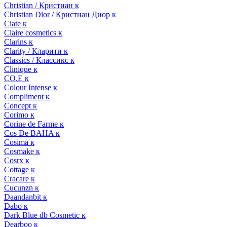
Christian / Кристиан к
Christian Dior / Кристиан Диор к
Ciate к
Claire cosmetics к
Clarins к
Clarity / Кларити к
Classics / Классикс к
Clinique к
CO.E к
Colour Intense к
Compliment к
Concept к
Corimo к
Corine de Farme к
Cos De BAHA к
Cosima к
Cosmake к
Cosrx к
Cottage к
Cracare к
Cucunzn к
Daandanbit к
Dabo к
Dark Blue db Cosmetic к
Dearboo к