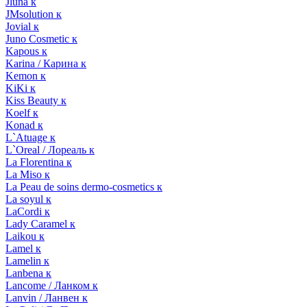
Jluna к
JMsolution к
Jovial к
Juno Cosmetic к
Kapous к
Karina / Карина к
Kemon к
KiKi к
Kiss Beauty к
Koelf к
Konad к
L`Atuage к
L`Oreal / Лореаль к
La Florentina к
La Miso к
La Peau de soins dermo-cosmetics к
La soyul к
LaCordi к
Lady Caramel к
Laikou к
Lamel к
Lamelin к
Lanbena к
Lancome / Ланком к
Lanvin / Ланвен к