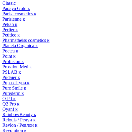
Classic
Papaya Gold к
Parisa cosmetics к
Parisienne к
Pekah к
Perlier к
Petitfee к
Pharmatheiss cosmetics к
Planeta Organica к
Poetea к
Point к
Profusion к
Prosalon Med к
PSLAB к
Pudaier к
Pupa / Пупа к
Pure Smile к
Purederm к
Q P I к
Q2 Pro к
Qyanf к
RainbowBeauty к
Relouis / Релуи к
Revlon / Ревлон к
Revolution к