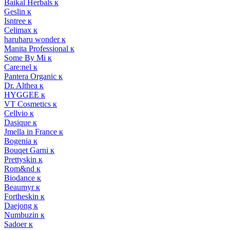
Baikal Herbals к
Geslin к
Isntree к
Celimax к
haruharu wonder к
Manita Professional к
Some By Mi к
Care:nel к
Pantera Organic к
Dr. Althea к
HYGGEE к
VT Cosmetics к
Cellvio к
Dasique к
Jmella in France к
Bogenia к
Bouqet Garni к
Prettyskin к
Rom&nd к
Biodance к
Beaumyr к
Fortheskin к
Daejong к
Numbuzin к
Sadoer к