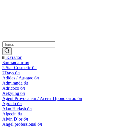
Каталог
Банная линия
5 Star Cosmetic бл
7Days бл
Adidas / Адидас бл
Admiranda бл
Adricoco бл
Aekyung бл
Agent Provocateur / Агент Провокатор бл
Agrado бл
Alan Hadash бл
Alpecin бл
Alvin D`or бл
Angel professional бл