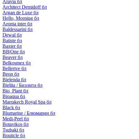
Aravia бл
Architect Demidoff бл
Argan de Luxe бл
Hello, Morning бл
Aroma inter бл
Baldessarini бл
Dewal бл
Batiste бл
Baxter бл
BB|One бл
Beaver бл
Belkosmex бл
Bellerive бл
Beon бл
Bielenda бл
Bielita / Биэлита бл
Bio_Plant бл
Bioaqua бл
Marrakech Royal Spa бл
Black бл
Blumarine / Блюмарин бл
Medi-Peel бл
Botavikos бл
Tsubaki бл
Bouticle бл