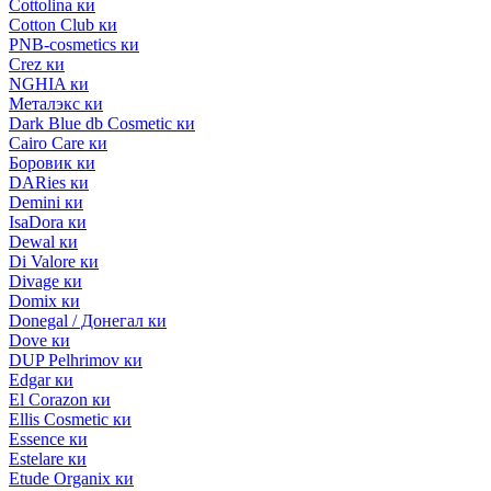
Cottolina ки
Cotton Club ки
PNB-cosmetics ки
Crez ки
NGHIA ки
Металэкс ки
Dark Blue db Cosmetic ки
Cairo Care ки
Боровик ки
DARies ки
Demini ки
IsaDora ки
Dewal ки
Di Valore ки
Divage ки
Domix ки
Donegal / Донегал ки
Dove ки
DUP Pelhrimov ки
Edgar ки
El Corazon ки
Ellis Cosmetic ки
Essence ки
Estelare ки
Etude Organix ки