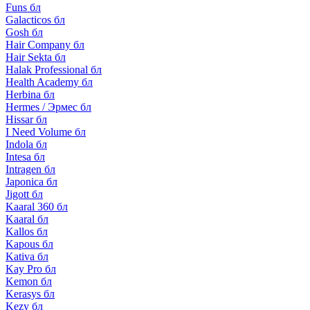
Funs бл
Galacticos бл
Gosh бл
Hair Company бл
Hair Sekta бл
Halak Professional бл
Health Academy бл
Herbina бл
Hermes / Эрмес бл
Hissar бл
I Need Volume бл
Indola бл
Intesa бл
Intragen бл
Japonica бл
Jigott бл
Kaaral 360 бл
Kaaral бл
Kallos бл
Kapous бл
Kativa бл
Kay Pro бл
Kemon бл
Kerasys бл
Kezy бл