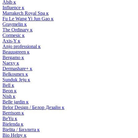
Abib к
Influence к
Marrakech Royal Spa к
Fu Le Wang Yi Jun Gao к
Graymelin к
The Ordinary к
Cormesic к
Axis-Y к
Anjo professional к
Beauugreen к
Bergamo к
Naexy к
Dermashare+ к
Belkosmex к
Sunduk Jeju к
Bell к
Beon к
Nish к
Belle jardin к
Belor Design / Белор Дезайн к
Berrisom к
BeYu к
Bielenda к
Bielita / Биэлита к
Bio Helpy к