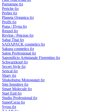
Parisienne бл
Periche бл
Perlier бл
Planeta Organica бл
Proffs бл
Pupa / Пупа бл
Reuzel бл
Revlon / Ревлон бл
Sabai Thai бл
SADAPACK cosmetics бл
Sakura cosmetics бл
Salon Professional бл
Saponificio Artigianale Fiorentino бл
Schwarzkopf бл
Secret Style бл
Serical бл
Shary бл
Shukobutsu Monogatari бл
Sim Sensitive бл
Smart Molecule бл
Start Epil бл
Studio Professional бл
SuperСила бл
Syoss бл