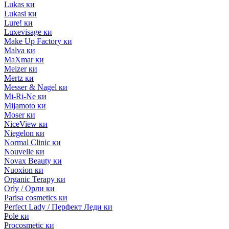
Lukas ки
Lukasi ки
Lure! ки
Luxevisage ки
Make Up Factory ки
Malva ки
MaXmar ки
Meizer ки
Mertz ки
Messer & Nagel ки
Mi-Ri-Ne ки
Mijamoto ки
Moser ки
NiceView ки
Niegelon ки
Normal Clinic ки
Nouvelle ки
Novax Beauty ки
Nuoxion ки
Organic Terapy ки
Orly / Орли ки
Parisa cosmetics ки
Perfect Lady / Перфект Леди ки
Pole ки
Procosmetic ки