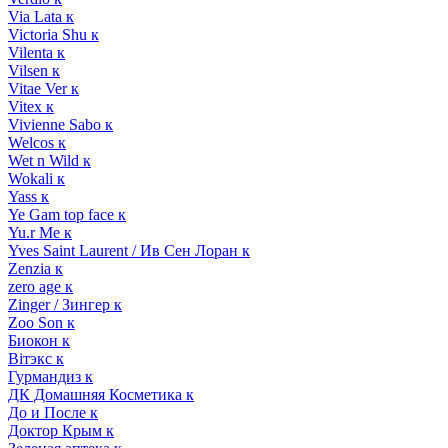
Via Lata к
Victoria Shu к
Vilenta к
Vilsen к
Vitae Ver к
Vitex к
Vivienne Sabo к
Welcos к
Wet n Wild к
Wokali к
Yass к
Ye Gam top face к
Yu.r Me к
Yves Saint Laurent / Ив Сен Лоран к
Zenzia к
zero age к
Zinger / Зингер к
Zoo Son к
Биокон к
Вiтэкс к
Гурмандиз к
ДК Домашняя Косметика к
До и После к
Доктор Крым к