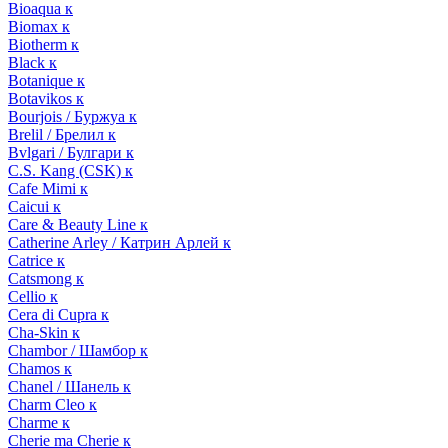
Bioaqua к
Biomax к
Biotherm к
Black к
Botanique к
Botavikos к
Bourjois / Буржуа к
Brelil / Брелил к
Bvlgari / Булгари к
C.S. Kang (CSK) к
Cafe Mimi к
Caicui к
Care & Beauty Line к
Catherine Arley / Катрин Арлей к
Catrice к
Catsmong к
Cellio к
Cera di Cupra к
Cha-Skin к
Chambor / Шамбор к
Chamos к
Chanel / Шанель к
Charm Cleo к
Charme к
Cherie ma Cherie к