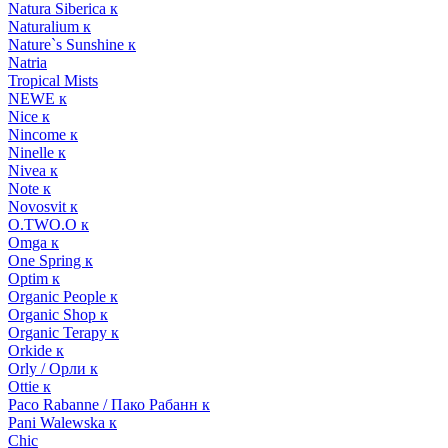
Natura Siberica к
Naturalium к
Nature`s Sunshine к
Natria
Tropical Mists
NEWE к
Nice к
Nincome к
Ninelle к
Nivea к
Note к
Novosvit к
O.TWO.O к
Omga к
One Spring к
Optim к
Organic People к
Organic Shop к
Organic Terapy к
Orkide к
Orly / Орли к
Ottie к
Paco Rabanne / Пако Рабанн к
Pani Walewska к
Chic