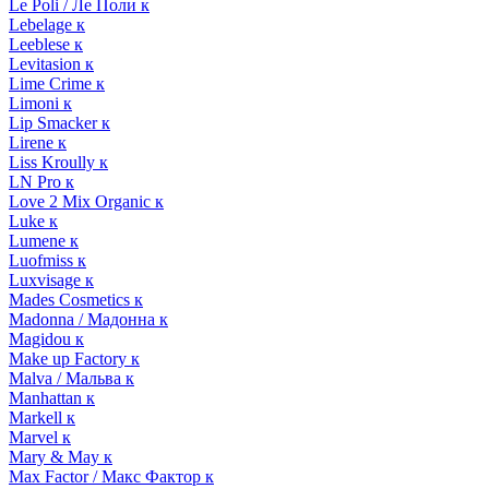
Le Poli / Ле Поли к
Lebelage к
Leeblese к
Levitasion к
Lime Crime к
Limoni к
Lip Smacker к
Lirene к
Liss Kroully к
LN Pro к
Love 2 Mix Organic к
Luke к
Lumene к
Luofmiss к
Luxvisage к
Mades Cosmetics к
Madonna / Мадонна к
Magidou к
Make up Factory к
Malva / Мальва к
Manhattan к
Markell к
Marvel к
Mary & May к
Max Factor / Макс Фактор к