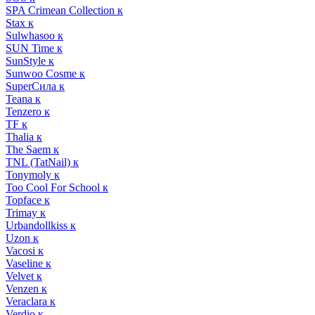
SPA Crimean Collection к
Stax к
Sulwhasoo к
SUN Time к
SunStyle к
Sunwoo Cosme к
SuperСила к
Teana к
Tenzero к
TF к
Thalia к
The Saem к
TNL (TatNail) к
Tonymoly к
Too Cool For School к
Topface к
Trimay к
Urbandollkiss к
Uzon к
Vacosi к
Vaseline к
Velvet к
Venzen к
Veraclara к
Verdio к