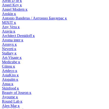
Alvin D`or к
Angel Key к
Angel Modern к
Anskin к
Antonio Banderas / Антонио Бандерас к
MIXIT к
Any Vera к
Aravia к
Architect Demidoff к
Aroma inter к
Aronyx к
Neverti к
Stallary к
Art-Visage к
Medicube к
Giinsu к
Artdeco к
AsiaKiss к
Atopalm к
Anua к
Skinfood к
Beauty of Joseon к
Ayoume к
Round Lab к
Alen Mar к