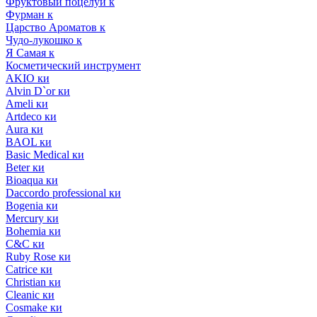
Фруктовый поцелуй к
Фурман к
Царство Ароматов к
Чудо-лукошко к
Я Самая к
Косметический инструмент
AKIO ки
Alvin D`or ки
Ameli ки
Artdeco ки
Aura ки
BAOL ки
Basic Medical ки
Beter ки
Bioaqua ки
Daccordo professional ки
Bogenia ки
Mercury ки
Bohemia ки
C&C ки
Ruby Rose ки
Catrice ки
Christian ки
Cleanic ки
Cosmake ки