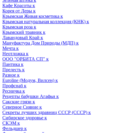
Зеленая аптека к
Кафе Красоты к
Корея от Леры к
Крымская Живая косметика к
Крымская натуральная коллекция (КНК) к
Крымская роза к
Крымский травник к
Лавандовый Край к
Мануфактура Дом Природы (МДП) к
Мечта к
Неотложка к
ООО "ОРБИТА СП" к
Пантика к
Прелесть к
Разное к
Euroline (Модум, Вилсен) к
Профснаб к
Ресничка к
Рецепты бабушки Агафьи к
Сакские грязи к
Северное Сияние к
Секреты лучших здравниц СССР (СССР) к
Сибирское здоровье к
СКЭМ к
Фельдшер к