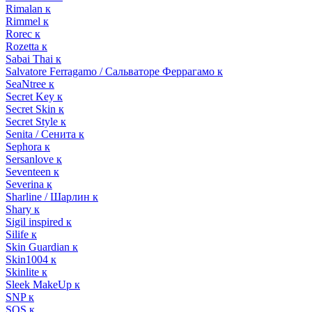
Rimalan к
Rimmel к
Rorec к
Rozetta к
Sabai Thai к
Salvatore Ferragamo / Сальваторе Феррагамо к
SeaNtree к
Secret Key к
Secret Skin к
Secret Style к
Senita / Сенита к
Sephora к
Sersanlove к
Seventeen к
Severina к
Sharline / Шарлин к
Shary к
Sigil inspired к
Silife к
Skin Guardian к
Skin1004 к
Skinlite к
Sleek MakeUp к
SNP к
SOS к