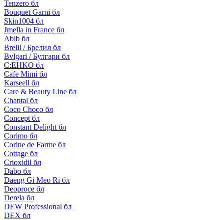
Tenzero бл
Bouquet Garni бл
Skin1004 бл
Jmella in France бл
Abib бл
Brelil / Брелил бл
Bvlgari / Булгари бл
C:EHKO бл
Cafe Mimi бл
Karseell бл
Care & Beauty Line бл
Chantal бл
Coco Choco бл
Concept бл
Constant Delight бл
Corimo бл
Corine de Farme бл
Cottage бл
Crioxidil бл
Dabo бл
Daeng Gi Meo Ri бл
Deoproce бл
Derela бл
DEW Professional бл
DEX бл