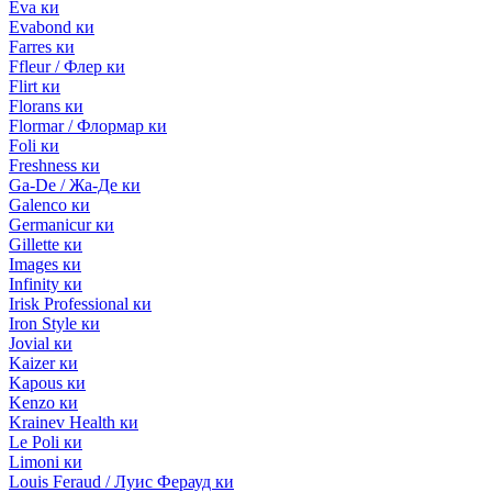
Eva ки
Evabond ки
Farres ки
Ffleur / Флер ки
Flirt ки
Florans ки
Flormar / Флормар ки
Foli ки
Freshness ки
Ga-De / Жа-Де ки
Galenco ки
Germanicur ки
Gillette ки
Images ки
Infinity ки
Irisk Professional ки
Iron Style ки
Jovial ки
Kaizer ки
Kapous ки
Kenzo ки
Krainev Health ки
Le Poli ки
Limoni ки
Louis Feraud / Луис Ферауд ки