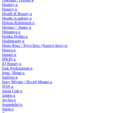
Guerlain / Герлен к
Hankey к
Hanroy к
Health & Beauty к
Health Academy к
Helena Rubinstein к
Hermes / Эрмес к
Himalaya к
Holika Holika к
Hudabeauty к
Hugo Boss / Хуго Босс (Хьюго Босс) к
Hunca к
Images к
IPKIN к
iQ Beauty к
Irisk Professional к
Irma / Ирма к
IsaDora к
Issey Miyake / Иссей Мияке к
J|ON к
Japan Gals к
Jarden к
JayJun к
Jeanmishel к
Jigott к