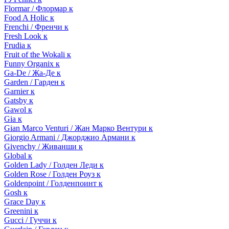
Flormar / Флормар к
Food A Holic к
Frenchi / Френчи к
Fresh Look к
Frudia к
Fruit of the Wokali к
Funny Organix к
Ga-De / Жа-Де к
Garden / Гарден к
Garnier к
Gatsby к
Gawol к
Gia к
Gian Marco Venturi / Жан Марко Вентури к
Giorgio Armani / Джорджио Армани к
Givenchy / Живанши к
Global к
Golden Lady / Голден Леди к
Golden Rose / Голден Роуз к
Goldenpoint / Голденпоинт к
Gosh к
Grace Day к
Greenini к
Gucci / Гуччи к