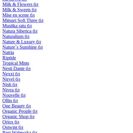
Milk & Flowers бл
Milk & Sweets бл
Mise en scene бл
Mitsuei Soft Three бл
Mustika ratu бл
Natura Siberica бл
Naturalium бл
Nature & Luxury бл
Nature`s Sunshine бл
Natria
Riptide
Tropical Mists
Nesti Dante бл
Nexxt бл
Nirvel бл
Nish бл
Nivea бл
Nouvelle бл
Ollin бл
One Beauty бл
Organic People бл
Organic Shop бл
Oriox бл
Ostwint бл
Pani Walewska бл