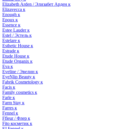
Elizabeth Arden / Элизабет Арден к
Elizavecca к
Enough к
Epoux к
Essence к
Estee Lauder к
Estel / Эстель к
Estelare к
Esthetic House к
Estrade к
Etude House к
Etude Organix к
Eva к
Eveline / Эвелин к
EyeNlip Beauty к
Fabrik Cosmetology к
Facis к
Family cosmetics к
Farle к
Farm Stay к
Farres к
Fennel к
Ffleur / Флер к
Fito косметик к
FJ Fennel к