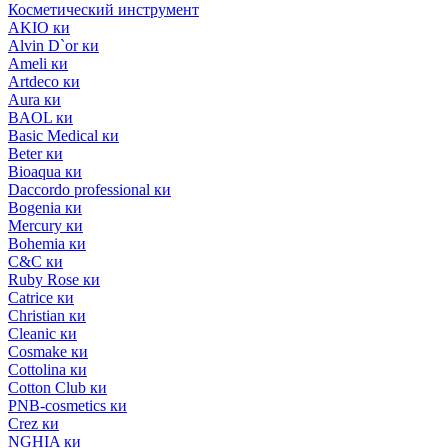
Косметический инструмент
AKIO ки
Alvin D`or ки
Ameli ки
Artdeco ки
Aura ки
BAOL ки
Basic Medical ки
Beter ки
Bioaqua ки
Daccordo professional ки
Bogenia ки
Mercury ки
Bohemia ки
C&C ки
Ruby Rose ки
Catrice ки
Christian ки
Cleanic ки
Cosmake ки
Cottolina ки
Cotton Club ки
PNB-cosmetics ки
Crez ки
NGHIA ки