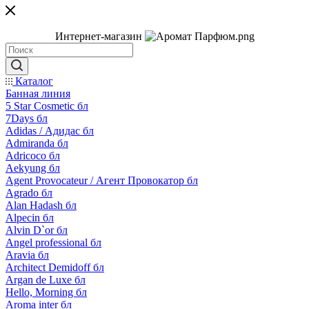
Интернет-магазин
Каталог
Банная линия
5 Star Cosmetic бл
7Days бл
Adidas / Адидас бл
Admiranda бл
Adricoco бл
Aekyung бл
Agent Provocateur / Агент Провокатор бл
Agrado бл
Alan Hadash бл
Alpecin бл
Alvin D`or бл
Angel professional бл
Aravia бл
Architect Demidoff бл
Argan de Luxe бл
Hello, Morning бл
Aroma inter бл