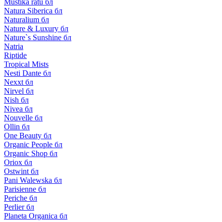
Mustika ratu бл
Natura Siberica бл
Naturalium бл
Nature & Luxury бл
Nature`s Sunshine бл
Natria
Riptide
Tropical Mists
Nesti Dante бл
Nexxt бл
Nirvel бл
Nish бл
Nivea бл
Nouvelle бл
Ollin бл
One Beauty бл
Organic People бл
Organic Shop бл
Oriox бл
Ostwint бл
Pani Walewska бл
Parisienne бл
Periche бл
Perlier бл
Planeta Organica бл