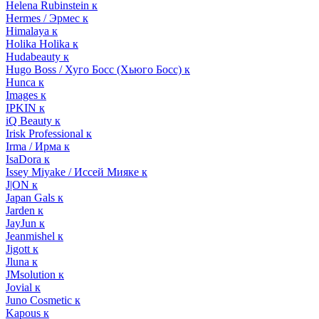
Helena Rubinstein к
Hermes / Эрмес к
Himalaya к
Holika Holika к
Hudabeauty к
Hugo Boss / Хуго Босс (Хьюго Босс) к
Hunca к
Images к
IPKIN к
iQ Beauty к
Irisk Professional к
Irma / Ирма к
IsaDora к
Issey Miyake / Иссей Мияке к
J|ON к
Japan Gals к
Jarden к
JayJun к
Jeanmishel к
Jigott к
Jluna к
JMsolution к
Jovial к
Juno Cosmetic к
Kapous к