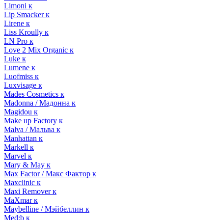
Limoni к
Lip Smacker к
Lirene к
Liss Kroully к
LN Pro к
Love 2 Mix Organic к
Luke к
Lumene к
Luofmiss к
Luxvisage к
Mades Cosmetics к
Madonna / Мадонна к
Magidou к
Make up Factory к
Malva / Мальва к
Manhattan к
Markell к
Marvel к
Mary & May к
Max Factor / Макс Фактор к
Maxclinic к
Maxi Remover к
MaXmar к
Maybelline / Мэйбеллин к
Med:b к