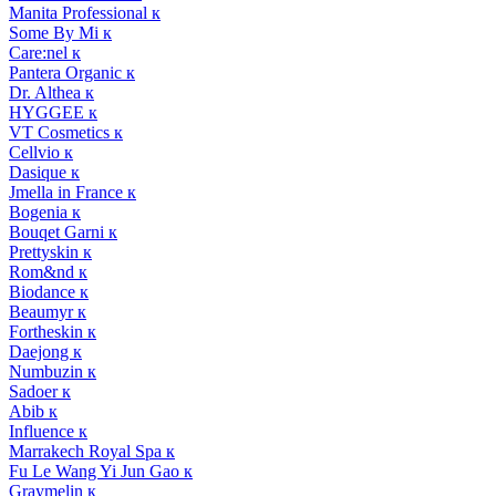
Manita Professional к
Some By Mi к
Care:nel к
Pantera Organic к
Dr. Althea к
HYGGEE к
VT Cosmetics к
Cellvio к
Dasique к
Jmella in France к
Bogenia к
Bouqet Garni к
Prettyskin к
Rom&nd к
Biodance к
Beaumyr к
Fortheskin к
Daejong к
Numbuzin к
Sadoer к
Abib к
Influence к
Marrakech Royal Spa к
Fu Le Wang Yi Jun Gao к
Graymelin к