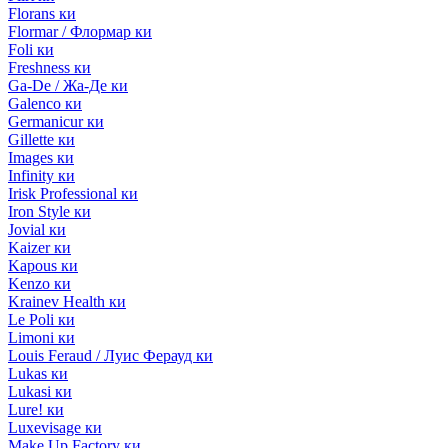
Florans ки
Flormar / Флормар ки
Foli ки
Freshness ки
Ga-De / Жа-Де ки
Galenco ки
Germanicur ки
Gillette ки
Images ки
Infinity ки
Irisk Professional ки
Iron Style ки
Jovial ки
Kaizer ки
Kapous ки
Kenzo ки
Krainev Health ки
Le Poli ки
Limoni ки
Louis Feraud / Луис Ферауд ки
Lukas ки
Lukasi ки
Lure! ки
Luxevisage ки
Make Up Factory ки