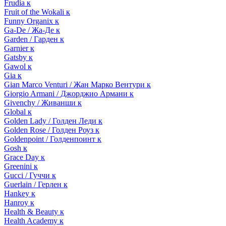
Frudia к
Fruit of the Wokali к
Funny Organix к
Ga-De / Жа-Де к
Garden / Гарден к
Garnier к
Gatsby к
Gawol к
Gia к
Gian Marco Venturi / Жан Марко Вентури к
Giorgio Armani / Джорджио Армани к
Givenchy / Живанши к
Global к
Golden Lady / Голден Леди к
Golden Rose / Голден Роуз к
Goldenpoint / Голденпоинт к
Gosh к
Grace Day к
Greenini к
Gucci / Гуччи к
Guerlain / Герлен к
Hankey к
Hanroy к
Health & Beauty к
Health Academy к