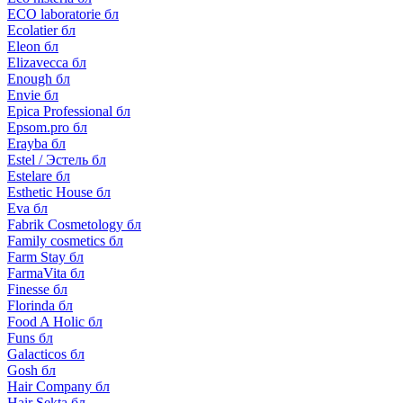
ECO laboratorie бл
Ecolatier бл
Eleon бл
Elizavecca бл
Enough бл
Envie бл
Epica Professional бл
Epsom.pro бл
Erayba бл
Estel / Эстель бл
Estelare бл
Esthetic House бл
Eva бл
Fabrik Cosmetology бл
Family cosmetics бл
Farm Stay бл
FarmaVita бл
Finesse бл
Florinda бл
Food A Holic бл
Funs бл
Galacticos бл
Gosh бл
Hair Company бл
Hair Sekta бл