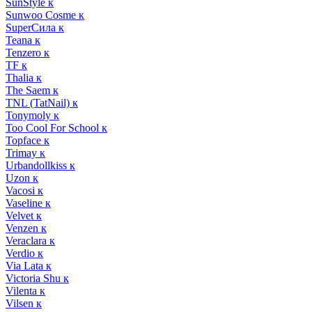
SunStyle к
Sunwoo Cosme к
SuperСила к
Teana к
Tenzero к
TF к
Thalia к
The Saem к
TNL (TatNail) к
Tonymoly к
Too Cool For School к
Topface к
Trimay к
Urbandollkiss к
Uzon к
Vacosi к
Vaseline к
Velvet к
Venzen к
Veraclara к
Verdio к
Via Lata к
Victoria Shu к
Vilenta к
Vilsen к