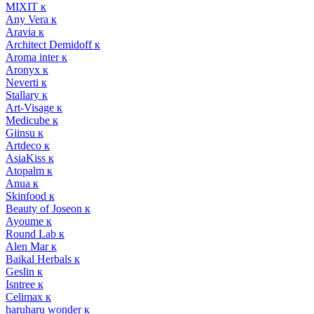
MIXIT к
Any Vera к
Aravia к
Architect Demidoff к
Aroma inter к
Aronyx к
Neverti к
Stallary к
Art-Visage к
Medicube к
Giinsu к
Artdeco к
AsiaKiss к
Atopalm к
Anua к
Skinfood к
Beauty of Joseon к
Ayoume к
Round Lab к
Alen Mar к
Baikal Herbals к
Geslin к
Isntree к
Celimax к
haruharu wonder к