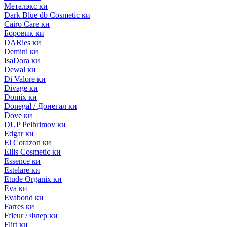
Металэкс ки
Dark Blue db Cosmetic ки
Cairo Care ки
Боровик ки
DARies ки
Demini ки
IsaDora ки
Dewal ки
Di Valore ки
Divage ки
Domix ки
Donegal / Донегал ки
Dove ки
DUP Pelhrimov ки
Edgar ки
El Corazon ки
Ellis Cosmetic ки
Essence ки
Estelare ки
Etude Organix ки
Eva ки
Evabond ки
Farres ки
Ffleur / Флер ки
Flirt ки