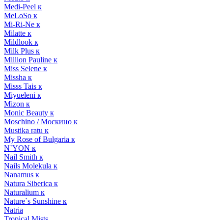
Medi-Peel к
MeLoSo к
Mi-Ri-Ne к
Milatte к
Mildlook к
Milk Plus к
Million Pauline к
Miss Selene к
Missha к
Misss Tais к
Miyueleni к
Mizon к
Monic Beauty к
Moschino / Москино к
Mustika ratu к
My Rose of Bulgaria к
N`YON к
Nail Smith к
Nails Molekula к
Nanamus к
Natura Siberica к
Naturalium к
Nature`s Sunshine к
Natria
Tropical Mists