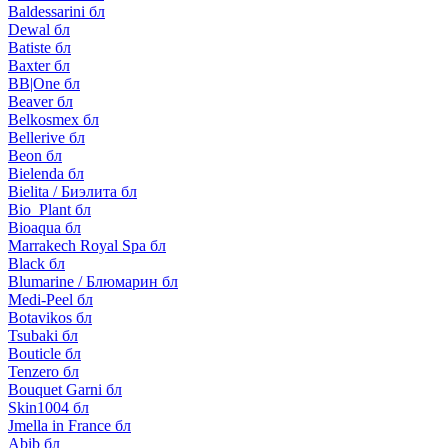
Baldessarini бл
Dewal бл
Batiste бл
Baxter бл
BB|One бл
Beaver бл
Belkosmex бл
Bellerive бл
Beon бл
Bielenda бл
Bielita / Биэлита бл
Bio_Plant бл
Bioaqua бл
Marrakech Royal Spa бл
Black бл
Blumarine / Блюмарин бл
Medi-Peel бл
Botavikos бл
Tsubaki бл
Bouticle бл
Tenzero бл
Bouquet Garni бл
Skin1004 бл
Jmella in France бл
Abib бл