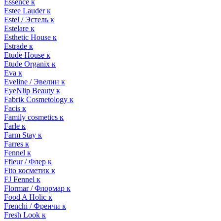
Essence к
Estee Lauder к
Estel / Эстель к
Estelare к
Esthetic House к
Estrade к
Etude House к
Etude Organix к
Eva к
Eveline / Эвелин к
EyeNlip Beauty к
Fabrik Cosmetology к
Facis к
Family cosmetics к
Farle к
Farm Stay к
Farres к
Fennel к
Ffleur / Флер к
Fito косметик к
FJ Fennel к
Flormar / Флормар к
Food A Holic к
Frenchi / Френчи к
Fresh Look к