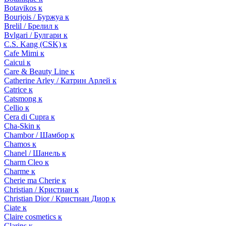
Botavikos к
Bourjois / Буржуа к
Brelil / Брелил к
Bvlgari / Булгари к
C.S. Kang (CSK) к
Cafe Mimi к
Caicui к
Care & Beauty Line к
Catherine Arley / Катрин Арлей к
Catrice к
Catsmong к
Cellio к
Cera di Cupra к
Cha-Skin к
Chambor / Шамбор к
Chamos к
Chanel / Шанель к
Charm Cleo к
Charme к
Cherie ma Cherie к
Christian / Кристиан к
Christian Dior / Кристиан Диор к
Ciate к
Claire cosmetics к
Clarins к