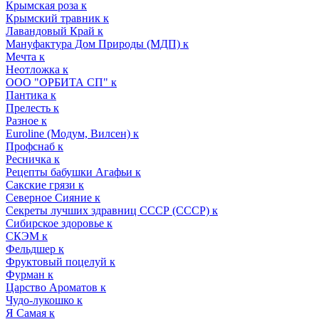
Крымская роза к
Крымский травник к
Лавандовый Край к
Мануфактура Дом Природы (МДП) к
Мечта к
Неотложка к
ООО "ОРБИТА СП" к
Пантика к
Прелесть к
Разное к
Euroline (Модум, Вилсен) к
Профснаб к
Ресничка к
Рецепты бабушки Агафьи к
Сакские грязи к
Северное Сияние к
Секреты лучших здравниц СССР (СССР) к
Сибирское здоровье к
СКЭМ к
Фельдшер к
Фруктовый поцелуй к
Фурман к
Царство Ароматов к
Чудо-лукошко к
Я Самая к