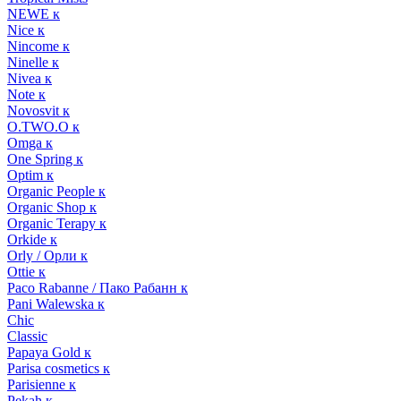
NEWE к
Nice к
Nincome к
Ninelle к
Nivea к
Note к
Novosvit к
O.TWO.O к
Omga к
One Spring к
Optim к
Organic People к
Organic Shop к
Organic Terapy к
Orkide к
Orly / Орли к
Ottie к
Paco Rabanne / Пако Рабанн к
Pani Walewska к
Chic
Classic
Papaya Gold к
Parisa cosmetics к
Parisienne к
Pekah к