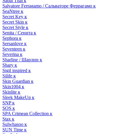
Sabai Thai к
Salvatore Ferragamo / Сальваторе Феррагамо к
SeaNtree к
Secret Key к
Secret Skin к
Secret Style к
Senita / Сенита к
Sephora к
Sersanlove к
Seventeen к
Severina к
Sharline / Шарлин к
Shary к
Sigil inspired к
Silife к
Skin Guardian к
Skin1004 к
Skinlite к
Sleek MakeUp к
SNP к
SOS к
SPA Crimean Collection к
Stax к
Sulwhasoo к
SUN Time к