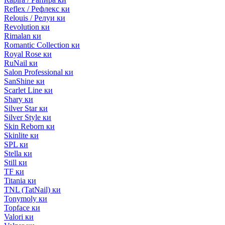
Reflex / Рефлекс ки
Relouis / Релуи ки
Revolution ки
Rimalan ки
Romantic Collection ки
Royal Rose ки
RuNail ки
Salon Professional ки
SanShine ки
Scarlet Line ки
Shary ки
Silver Star ки
Silver Style ки
Skin Reborn ки
Skinlite ки
SPL ки
Stella ки
Still ки
TF ки
Titania ки
TNL (TatNail) ки
Tonymoly ки
Topface ки
Valori ки