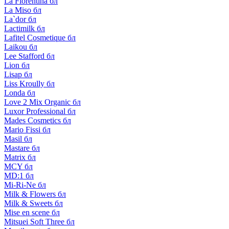
La Florentina бл
La Miso бл
La`dor бл
Lactimilk бл
Lafitel Cosmetique бл
Laikou бл
Lee Stafford бл
Lion бл
Lisap бл
Liss Kroully бл
Londa бл
Love 2 Mix Organic бл
Luxor Professional бл
Mades Cosmetics бл
Mario Fissi бл
Masil бл
Mastare бл
Matrix бл
MCY бл
MD:1 бл
Mi-Ri-Ne бл
Milk & Flowers бл
Milk & Sweets бл
Mise en scene бл
Mitsuei Soft Three бл