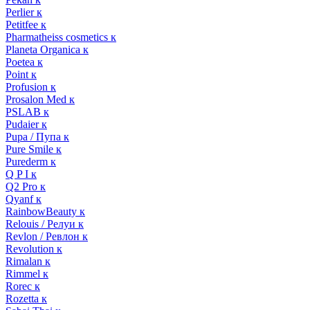
Perlier к
Petitfee к
Pharmatheiss cosmetics к
Planeta Organica к
Poetea к
Point к
Profusion к
Prosalon Med к
PSLAB к
Pudaier к
Pupa / Пупа к
Pure Smile к
Purederm к
Q P I к
Q2 Pro к
Qyanf к
RainbowBeauty к
Relouis / Релуи к
Revlon / Ревлон к
Revolution к
Rimalan к
Rimmel к
Rorec к
Rozetta к