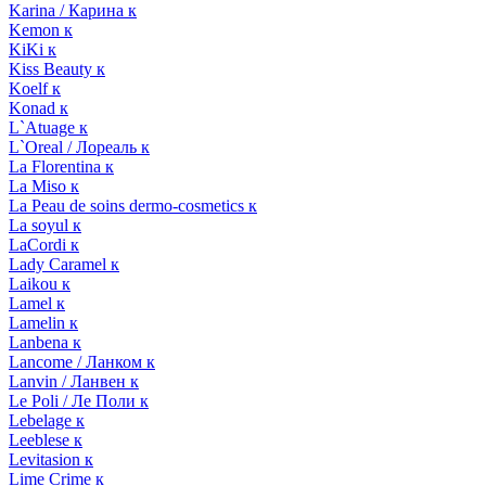
Karina / Карина к
Kemon к
KiKi к
Kiss Beauty к
Koelf к
Konad к
L`Atuage к
L`Oreal / Лореаль к
La Florentina к
La Miso к
La Peau de soins dermo-cosmetics к
La soyul к
LaCordi к
Lady Caramel к
Laikou к
Lamel к
Lamelin к
Lanbena к
Lancome / Ланком к
Lanvin / Ланвен к
Le Poli / Ле Поли к
Lebelage к
Leeblese к
Levitasion к
Lime Crime к