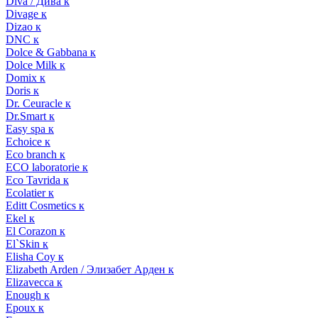
Diva / Дива к
Divage к
Dizao к
DNC к
Dolce & Gabbana к
Dolce Milk к
Domix к
Doris к
Dr. Ceuracle к
Dr.Smart к
Easy spa к
Echoice к
Eco branch к
ECO laboratorie к
Eco Tavrida к
Ecolatier к
Editt Cosmetics к
Ekel к
El Corazon к
El`Skin к
Elisha Coy к
Elizabeth Arden / Элизабет Арден к
Elizavecca к
Enough к
Epoux к