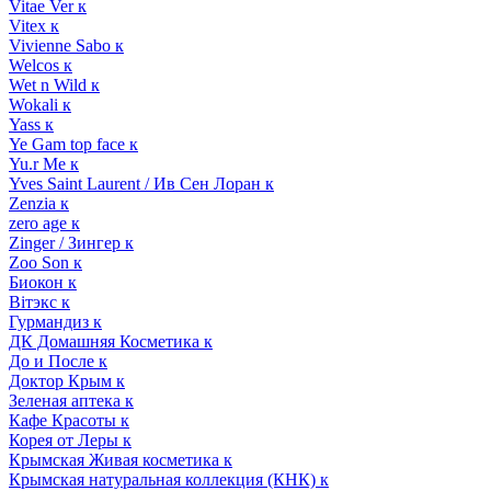
Vitae Ver к
Vitex к
Vivienne Sabo к
Welcos к
Wet n Wild к
Wokali к
Yass к
Ye Gam top face к
Yu.r Me к
Yves Saint Laurent / Ив Сен Лоран к
Zenzia к
zero age к
Zinger / Зингер к
Zoo Son к
Биокон к
Вiтэкс к
Гурмандиз к
ДК Домашняя Косметика к
До и После к
Доктор Крым к
Зеленая аптека к
Кафе Красоты к
Корея от Леры к
Крымская Живая косметика к
Крымская натуральная коллекция (КНК) к