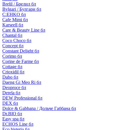
Brelil / Брелил бл
Bvlgari / Булгари бл
C:EHKO бл
Cafe Mimi бл
Karseell бл
Care & Beauty Line бл
Chantal бл
Coco Choco бл
Concept бл
Constant Delight бл
Corimo бл
Corine de Farme бл
Cottage бл
Crioxidil бл
Dabo бл
Daeng Gi Meo Ri бл
Deoproce бл
Derela бл
DEW Professional бл
DEX бл
Dolce & Gabbana / Дольче Габбана бл
Dr.BIO бл
Easy spa бл
ECHOS Line бл
Eco histeria бл