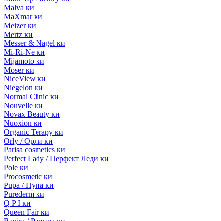
Malva ки
MaXmar ки
Meizer ки
Mertz ки
Messer & Nagel ки
Mi-Ri-Ne ки
Mijamoto ки
Moser ки
NiceView ки
Niegelon ки
Normal Clinic ки
Nouvelle ки
Novax Beauty ки
Nuoxion ки
Organic Terapy ки
Orly / Орли ки
Parisa cosmetics ки
Perfect Lady / Перфект Леди ки
Pole ки
Procosmetic ки
Pupa / Пупа ки
Purederm ки
Q P I ки
Queen Fair ки
Rapira / Рапира ки