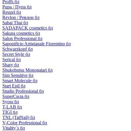
Proffs бл
Pupa / Пупа бл
Reuzel бл
Revlon / Ревлон бл
Sabai Thai бл
SADAPACK cosmetics бл
Sakura cosmetics бл
Salon Professional бл
Saponificio Artigianale Fiorentino бл
Schwarzkopf бл
Secret Style бл
Serical бл
Shary бл
Shukobutsu Monogatari бл
Sim Sensitive бл
Smart Molecule бл
Start Epil бл
Studio Professional бл
SuperСила бл
Syoss бл
T-LAB бл
TIGI бл
TNL (TatNail) бл
V-Color Professional бл
Vitality`s бл