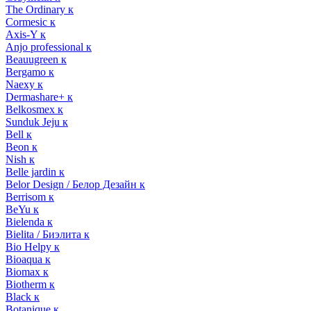
The Ordinary к
Cormesic к
Axis-Y к
Anjo professional к
Beauugreen к
Bergamo к
Naexy к
Dermashare+ к
Belkosmex к
Sunduk Jeju к
Bell к
Beon к
Nish к
Belle jardin к
Belor Design / Белор Дезайн к
Berrisom к
BeYu к
Bielenda к
Bielita / Биэлита к
Bio Helpy к
Bioaqua к
Biomax к
Biotherm к
Black к
Botanique к