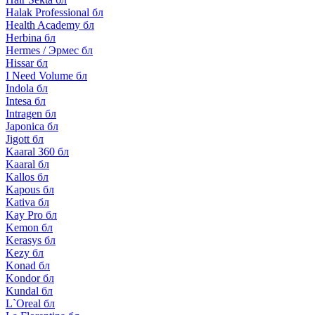
Halak Professional бл
Health Academy бл
Herbina бл
Hermes / Эрмес бл
Hissar бл
I Need Volume бл
Indola бл
Intesa бл
Intragen бл
Japonica бл
Jigott бл
Kaaral 360 бл
Kaaral бл
Kallos бл
Kapous бл
Kativa бл
Kay Pro бл
Kemon бл
Kerasys бл
Kezy бл
Konad бл
Kondor бл
Kundal бл
L`Oreal бл