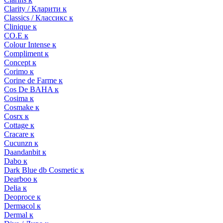
Clarity / Кларити к
Classics / Классикс к
Clinique к
CO.E к
Colour Intense к
Compliment к
Concept к
Corimo к
Corine de Farme к
Cos De BAHA к
Cosima к
Cosmake к
Cosrx к
Cottage к
Cracare к
Cucunzn к
Daandanbit к
Dabo к
Dark Blue db Cosmetic к
Dearboo к
Delia к
Deoproce к
Dermacol к
Dermal к