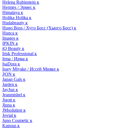
Helena Rubinstein к
Hermes / Эрмес к
Himalaya к
Holika Holika к
Hudabeauty к
Hugo Boss / Хуго Босс (Хьюго Босс) к
Hunca к
Images к
IPKIN к
iQ Beauty к
Irisk Professional к
Irma / Ирма к
IsaDora к
Issey Miyake / Иссей Мияке к
J|ON к
Japan Gals к
Jarden к
JayJun к
Jeanmishel к
Jigott к
Jluna к
JMsolution к
Jovial к
Juno Cosmetic к
Kapous к