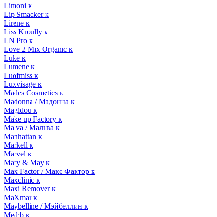
Limoni к
Lip Smacker к
Lirene к
Liss Kroully к
LN Pro к
Love 2 Mix Organic к
Luke к
Lumene к
Luofmiss к
Luxvisage к
Mades Cosmetics к
Madonna / Мадонна к
Magidou к
Make up Factory к
Malva / Мальва к
Manhattan к
Markell к
Marvel к
Mary & May к
Max Factor / Макс Фактор к
Maxclinic к
Maxi Remover к
MaXmar к
Maybelline / Мэйбеллин к
Med:b к