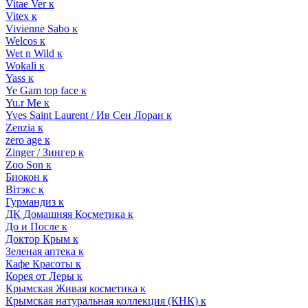
Vitae Ver к
Vitex к
Vivienne Sabo к
Welcos к
Wet n Wild к
Wokali к
Yass к
Ye Gam top face к
Yu.r Me к
Yves Saint Laurent / Ив Сен Лоран к
Zenzia к
zero age к
Zinger / Зингер к
Zoo Son к
Биокон к
Вiтэкс к
Гурмандиз к
ДК Домашняя Косметика к
До и После к
Доктор Крым к
Зеленая аптека к
Кафе Красоты к
Корея от Леры к
Крымская Живая косметика к
Крымская натуральная коллекция (КНК) к