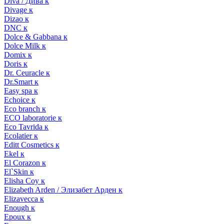
Diva / Дива к
Divage к
Dizao к
DNC к
Dolce & Gabbana к
Dolce Milk к
Domix к
Doris к
Dr. Ceuracle к
Dr.Smart к
Easy spa к
Echoice к
Eco branch к
ECO laboratorie к
Eco Tavrida к
Ecolatier к
Editt Cosmetics к
Ekel к
El Corazon к
El`Skin к
Elisha Coy к
Elizabeth Arden / Элизабет Арден к
Elizavecca к
Enough к
Epoux к