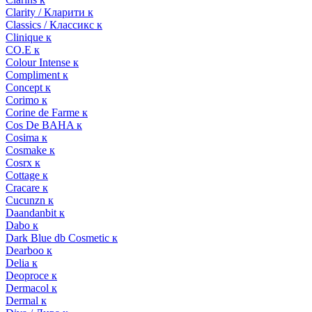
Clarity / Кларити к
Classics / Классикс к
Clinique к
CO.E к
Colour Intense к
Compliment к
Concept к
Corimo к
Corine de Farme к
Cos De BAHA к
Cosima к
Cosmake к
Cosrx к
Cottage к
Cracare к
Cucunzn к
Daandanbit к
Dabo к
Dark Blue db Cosmetic к
Dearboo к
Delia к
Deoproce к
Dermacol к
Dermal к