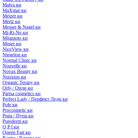
Malva ки
MaXmar ки
Meizer ки
Mertz ки
Messer & Nagel ки
Mi-Ri-Ne ки
Mijamoto ки
Moser ки
NiceView ки
Niegelon ки
Normal Clinic ки
Nouvelle ки
Novax Beauty ки
Nuoxion ки
Organic Terapy ки
Orly / Орли ки
Parisa cosmetics ки
Perfect Lady / Перфект Леди ки
Pole ки
Procosmetic ки
Pupa / Пупа ки
Purederm ки
Q P I ки
Queen Fair ки
Rapira / Рапира ки