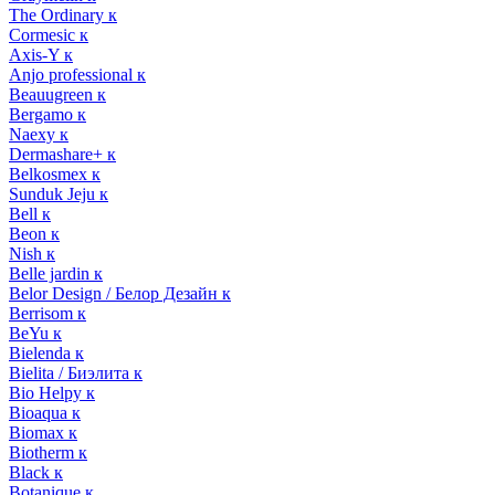
The Ordinary к
Cormesic к
Axis-Y к
Anjo professional к
Beauugreen к
Bergamo к
Naexy к
Dermashare+ к
Belkosmex к
Sunduk Jeju к
Bell к
Beon к
Nish к
Belle jardin к
Belor Design / Белор Дезайн к
Berrisom к
BeYu к
Bielenda к
Bielita / Биэлита к
Bio Helpy к
Bioaqua к
Biomax к
Biotherm к
Black к
Botanique к