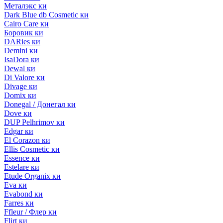
Металэкс ки
Dark Blue db Cosmetic ки
Cairo Care ки
Боровик ки
DARies ки
Demini ки
IsaDora ки
Dewal ки
Di Valore ки
Divage ки
Domix ки
Donegal / Донегал ки
Dove ки
DUP Pelhrimov ки
Edgar ки
El Corazon ки
Ellis Cosmetic ки
Essence ки
Estelare ки
Etude Organix ки
Eva ки
Evabond ки
Farres ки
Ffleur / Флер ки
Flirt ки