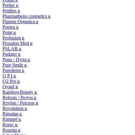
Perlier к
Petitfee к
Pharmatheiss cosmetics к
Planeta Organica к
Poetea к
Point к
Profusion к
Prosalon Med к
PSLAB к
Pudaier к
Pupa / Пупа к
Pure Smile к
Purederm к
Q P I к
Q2 Pro к
Qyanf к
RainbowBeauty к
Relouis / Релуи к
Revlon / Ревлон к
Revolution к
Rimalan к
Rimmel к
Rorec к
Rozetta к