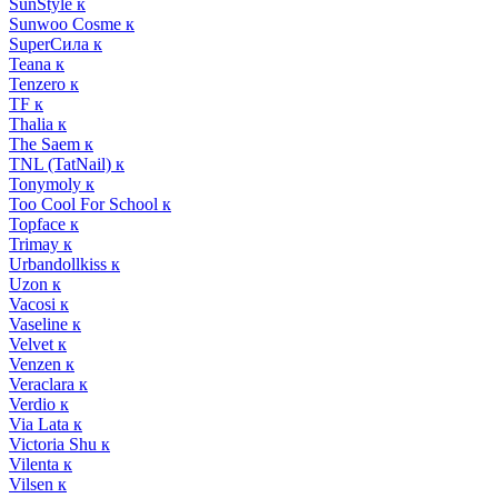
SunStyle к
Sunwoo Cosme к
SuperСила к
Teana к
Tenzero к
TF к
Thalia к
The Saem к
TNL (TatNail) к
Tonymoly к
Too Cool For School к
Topface к
Trimay к
Urbandollkiss к
Uzon к
Vacosi к
Vaseline к
Velvet к
Venzen к
Veraclara к
Verdio к
Via Lata к
Victoria Shu к
Vilenta к
Vilsen к