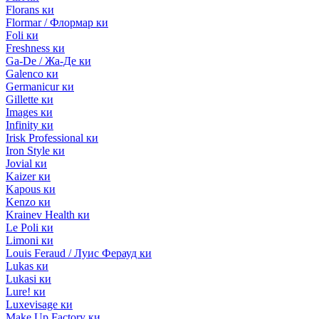
Florans ки
Flormar / Флормар ки
Foli ки
Freshness ки
Ga-De / Жа-Де ки
Galenco ки
Germanicur ки
Gillette ки
Images ки
Infinity ки
Irisk Professional ки
Iron Style ки
Jovial ки
Kaizer ки
Kapous ки
Kenzo ки
Krainev Health ки
Le Poli ки
Limoni ки
Louis Feraud / Луис Ферауд ки
Lukas ки
Lukasi ки
Lure! ки
Luxevisage ки
Make Up Factory ки