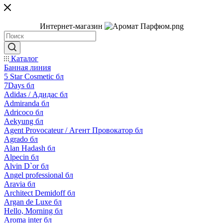
Интернет-магазин
Каталог
Банная линия
5 Star Cosmetic бл
7Days бл
Adidas / Адидас бл
Admiranda бл
Adricoco бл
Aekyung бл
Agent Provocateur / Агент Провокатор бл
Agrado бл
Alan Hadash бл
Alpecin бл
Alvin D`or бл
Angel professional бл
Aravia бл
Architect Demidoff бл
Argan de Luxe бл
Hello, Morning бл
Aroma inter бл