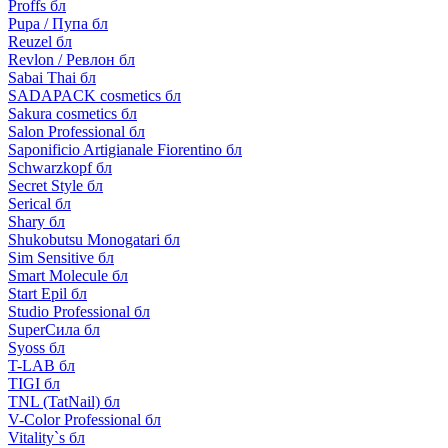
Proffs бл
Pupa / Пупа бл
Reuzel бл
Revlon / Ревлон бл
Sabai Thai бл
SADAPACK cosmetics бл
Sakura cosmetics бл
Salon Professional бл
Saponificio Artigianale Fiorentino бл
Schwarzkopf бл
Secret Style бл
Serical бл
Shary бл
Shukobutsu Monogatari бл
Sim Sensitive бл
Smart Molecule бл
Start Epil бл
Studio Professional бл
SuperСила бл
Syoss бл
T-LAB бл
TIGI бл
TNL (TatNail) бл
V-Color Professional бл
Vitality`s бл