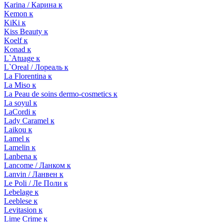
Karina / Карина к
Kemon к
KiKi к
Kiss Beauty к
Koelf к
Konad к
L`Atuage к
L`Oreal / Лореаль к
La Florentina к
La Miso к
La Peau de soins dermo-cosmetics к
La soyul к
LaCordi к
Lady Caramel к
Laikou к
Lamel к
Lamelin к
Lanbena к
Lancome / Ланком к
Lanvin / Ланвен к
Le Poli / Ле Поли к
Lebelage к
Leeblese к
Levitasion к
Lime Crime к