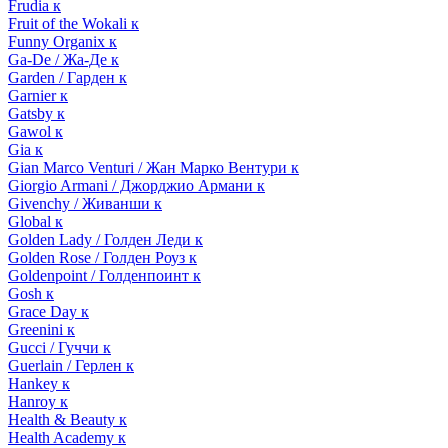
Frudia к
Fruit of the Wokali к
Funny Organix к
Ga-De / Жа-Де к
Garden / Гарден к
Garnier к
Gatsby к
Gawol к
Gia к
Gian Marco Venturi / Жан Марко Вентури к
Giorgio Armani / Джорджио Армани к
Givenchy / Живанши к
Global к
Golden Lady / Голден Леди к
Golden Rose / Голден Роуз к
Goldenpoint / Голденпоинт к
Gosh к
Grace Day к
Greenini к
Gucci / Гуччи к
Guerlain / Герлен к
Hankey к
Hanroy к
Health & Beauty к
Health Academy к