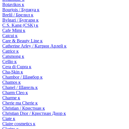
Botavikos к
Bourjois / Буржуа к
Brelil / Брелил к
Bvlgari / Булгари к
C.S. Kang (CSK) к
Cafe Mimi к
Caicui к
Care & Beauty Line к
Catherine Arley / Катрин Арлей к
Catrice к
Catsmong к
Cellio к
Cera di Cupra к
Cha-Skin к
Chambor / Шамбор к
Chamos к
Chanel / Шанель к
Charm Cleo к
Charme к
Cherie ma Cherie к
Christian / Кристиан к
Christian Dior / Кристиан Диор к
Ciate к
Claire cosmetics к
Clarins к