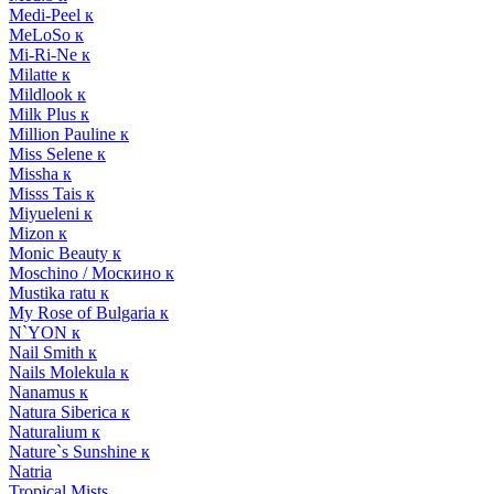
Medi-Peel к
MeLoSo к
Mi-Ri-Ne к
Milatte к
Mildlook к
Milk Plus к
Million Pauline к
Miss Selene к
Missha к
Misss Tais к
Miyueleni к
Mizon к
Monic Beauty к
Moschino / Москино к
Mustika ratu к
My Rose of Bulgaria к
N`YON к
Nail Smith к
Nails Molekula к
Nanamus к
Natura Siberica к
Naturalium к
Nature`s Sunshine к
Natria
Tropical Mists