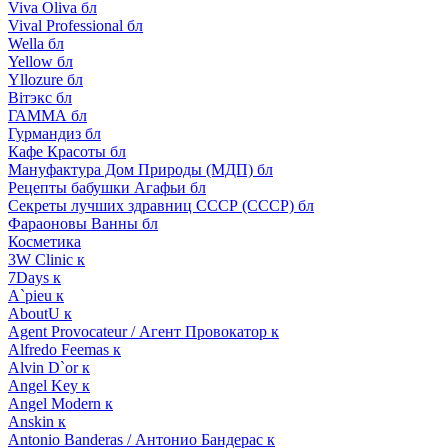
Viva Oliva бл
Vival Professional бл
Wella бл
Yellow бл
Yllozure бл
Вiтэкс бл
ГАММА бл
Гурмандиз бл
Кафе Красоты бл
Мануфактура Дом Природы (МДП) бл
Рецепты бабушки Агафьи бл
Секреты лучших здравниц СССР (СССР) бл
Фараоновы Ванны бл
Косметика
3W Clinic к
7Days к
A`pieu к
AboutU к
Agent Provocateur / Агент Провокатор к
Alfredo Feemas к
Alvin D`or к
Angel Key к
Angel Modern к
Anskin к
Antonio Banderas / Антонио Бандерас к