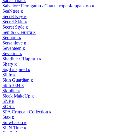
Sabai Thai к
Salvatore Ferragamo / Сальваторе Феррагамо к
SeaNtree к
Secret Key к
Secret Skin к
Secret Style к
Senita / Сенита к
Sephora к
Sersanlove к
Seventeen к
Severina к
Sharline / Шарлин к
Shary к
Sigil inspired к
Silife к
Skin Guardian к
Skin1004 к
Skinlite к
Sleek MakeUp к
SNP к
SOS к
SPA Crimean Collection к
Stax к
Sulwhasoo к
SUN Time к