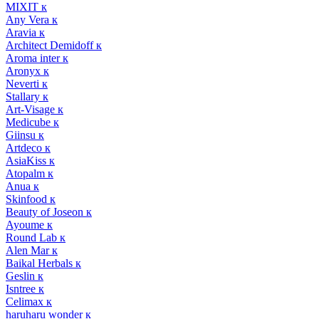
MIXIT к
Any Vera к
Aravia к
Architect Demidoff к
Aroma inter к
Aronyx к
Neverti к
Stallary к
Art-Visage к
Medicube к
Giinsu к
Artdeco к
AsiaKiss к
Atopalm к
Anua к
Skinfood к
Beauty of Joseon к
Ayoume к
Round Lab к
Alen Mar к
Baikal Herbals к
Geslin к
Isntree к
Celimax к
haruharu wonder к