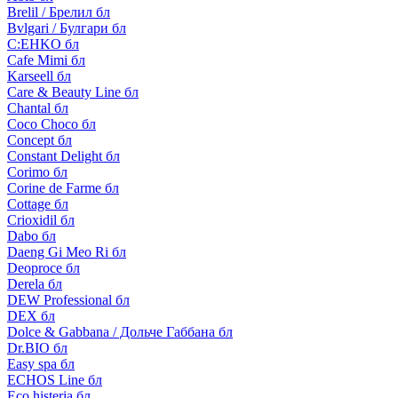
Brelil / Брелил бл
Bvlgari / Булгари бл
C:EHKO бл
Cafe Mimi бл
Karseell бл
Care & Beauty Line бл
Chantal бл
Coco Choco бл
Concept бл
Constant Delight бл
Corimo бл
Corine de Farme бл
Cottage бл
Crioxidil бл
Dabo бл
Daeng Gi Meo Ri бл
Deoproce бл
Derela бл
DEW Professional бл
DEX бл
Dolce & Gabbana / Дольче Габбана бл
Dr.BIO бл
Easy spa бл
ECHOS Line бл
Eco histeria бл