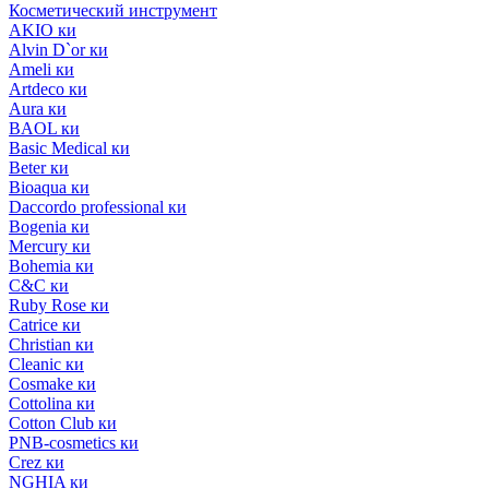
Косметический инструмент
AKIO ки
Alvin D`or ки
Ameli ки
Artdeco ки
Aura ки
BAOL ки
Basic Medical ки
Beter ки
Bioaqua ки
Daccordo professional ки
Bogenia ки
Mercury ки
Bohemia ки
C&C ки
Ruby Rose ки
Catrice ки
Christian ки
Cleanic ки
Cosmake ки
Cottolina ки
Cotton Club ки
PNB-cosmetics ки
Crez ки
NGHIA ки