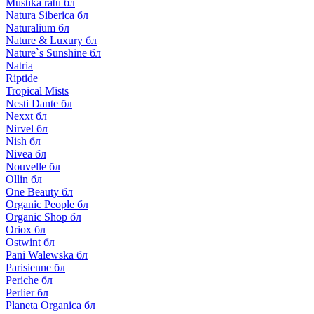
Mustika ratu бл
Natura Siberica бл
Naturalium бл
Nature & Luxury бл
Nature`s Sunshine бл
Natria
Riptide
Tropical Mists
Nesti Dante бл
Nexxt бл
Nirvel бл
Nish бл
Nivea бл
Nouvelle бл
Ollin бл
One Beauty бл
Organic People бл
Organic Shop бл
Oriox бл
Ostwint бл
Pani Walewska бл
Parisienne бл
Periche бл
Perlier бл
Planeta Organica бл