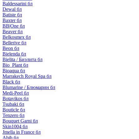
Baldessarini бл
Dewal бл
Batiste бл
Baxter бл
BB|One бл
Beaver бл
Belkosmex бл
Bellerive бл
Beon бл
Bielenda бл
Bielita / Биэлита бл
Bio_Plant бл
Bioaqua бл
Marrakech Royal Spa бл
Black бл
Blumarine / Блюмарин бл
Medi-Peel бл
Botavikos бл
Tsubaki бл
Bouticle бл
Tenzero бл
Bouquet Garni бл
Skin1004 бл
Jmella in France бл
Abib бл