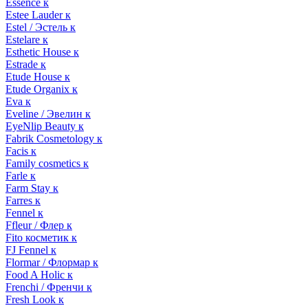
Essence к
Estee Lauder к
Estel / Эстель к
Estelare к
Esthetic House к
Estrade к
Etude House к
Etude Organix к
Eva к
Eveline / Эвелин к
EyeNlip Beauty к
Fabrik Cosmetology к
Facis к
Family cosmetics к
Farle к
Farm Stay к
Farres к
Fennel к
Ffleur / Флер к
Fito косметик к
FJ Fennel к
Flormar / Флормар к
Food A Holic к
Frenchi / Френчи к
Fresh Look к