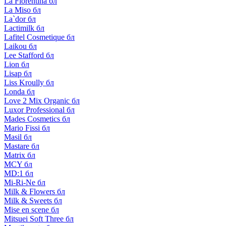
La Florentina бл
La Miso бл
La`dor бл
Lactimilk бл
Lafitel Cosmetique бл
Laikou бл
Lee Stafford бл
Lion бл
Lisap бл
Liss Kroully бл
Londa бл
Love 2 Mix Organic бл
Luxor Professional бл
Mades Cosmetics бл
Mario Fissi бл
Masil бл
Mastare бл
Matrix бл
MCY бл
MD:1 бл
Mi-Ri-Ne бл
Milk & Flowers бл
Milk & Sweets бл
Mise en scene бл
Mitsuei Soft Three бл