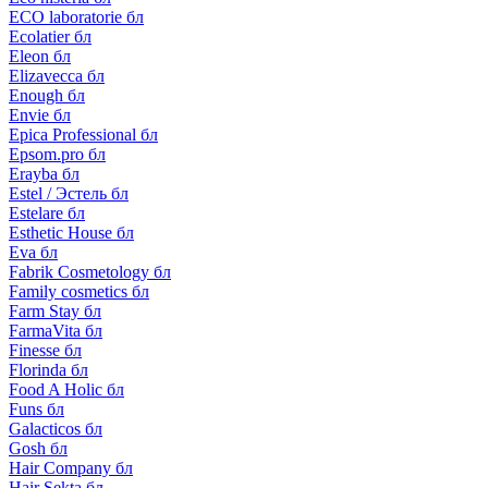
ECO laboratorie бл
Ecolatier бл
Eleon бл
Elizavecca бл
Enough бл
Envie бл
Epica Professional бл
Epsom.pro бл
Erayba бл
Estel / Эстель бл
Estelare бл
Esthetic House бл
Eva бл
Fabrik Cosmetology бл
Family cosmetics бл
Farm Stay бл
FarmaVita бл
Finesse бл
Florinda бл
Food A Holic бл
Funs бл
Galacticos бл
Gosh бл
Hair Company бл
Hair Sekta бл