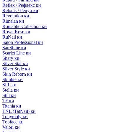
Reflex / Рефлекс ки
Relouis / Релуи ки
Revolution ки
Rimalan ки
Romantic Collection ки
Royal Rose ки
RuNail ки
Salon Professional ки
SanShine ки
Scarlet Line ки
Shary ки
Silver Star ки
Silver Style ки
Skin Reborn ки
Skinlite ки
SPL ки
Stella ки
Still ки
TF ки
Titania ки
TNL (TatNail) ки
Tonymoly ки
Topface ки
Valori ки