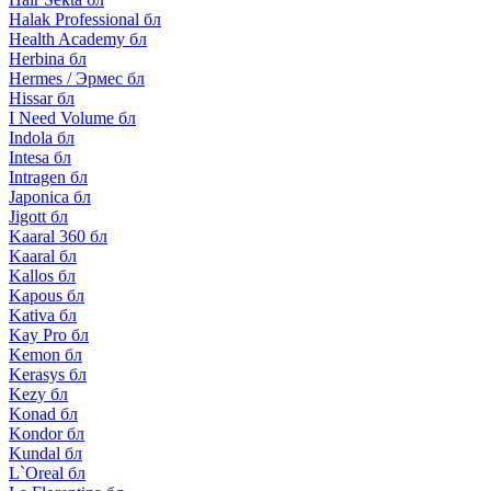
Halak Professional бл
Health Academy бл
Herbina бл
Hermes / Эрмес бл
Hissar бл
I Need Volume бл
Indola бл
Intesa бл
Intragen бл
Japonica бл
Jigott бл
Kaaral 360 бл
Kaaral бл
Kallos бл
Kapous бл
Kativa бл
Kay Pro бл
Kemon бл
Kerasys бл
Kezy бл
Konad бл
Kondor бл
Kundal бл
L`Oreal бл