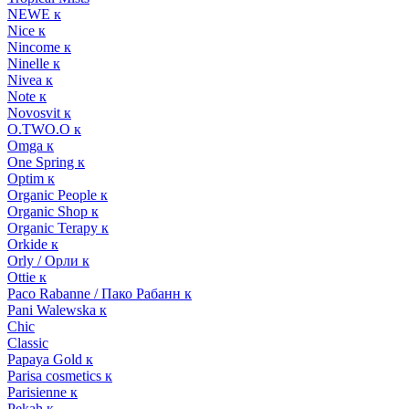
NEWE к
Nice к
Nincome к
Ninelle к
Nivea к
Note к
Novosvit к
O.TWO.O к
Omga к
One Spring к
Optim к
Organic People к
Organic Shop к
Organic Terapy к
Orkide к
Orly / Орли к
Ottie к
Paco Rabanne / Пако Рабанн к
Pani Walewska к
Chic
Classic
Papaya Gold к
Parisa cosmetics к
Parisienne к
Pekah к