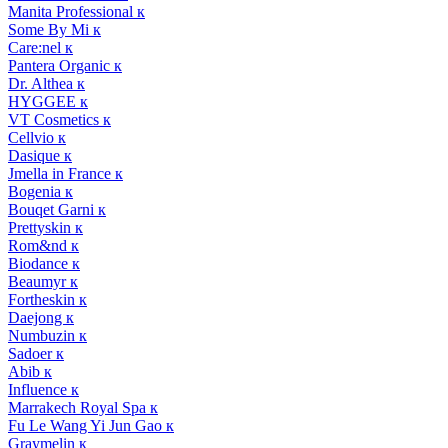
Manita Professional к
Some By Mi к
Care:nel к
Pantera Organic к
Dr. Althea к
HYGGEE к
VT Cosmetics к
Cellvio к
Dasique к
Jmella in France к
Bogenia к
Bouqet Garni к
Prettyskin к
Rom&nd к
Biodance к
Beaumyr к
Fortheskin к
Daejong к
Numbuzin к
Sadoer к
Abib к
Influence к
Marrakech Royal Spa к
Fu Le Wang Yi Jun Gao к
Graymelin к