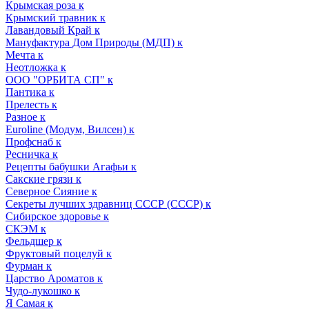
Крымская роза к
Крымский травник к
Лавандовый Край к
Мануфактура Дом Природы (МДП) к
Мечта к
Неотложка к
ООО "ОРБИТА СП" к
Пантика к
Прелесть к
Разное к
Euroline (Модум, Вилсен) к
Профснаб к
Ресничка к
Рецепты бабушки Агафьи к
Сакские грязи к
Северное Сияние к
Секреты лучших здравниц СССР (СССР) к
Сибирское здоровье к
СКЭМ к
Фельдшер к
Фруктовый поцелуй к
Фурман к
Царство Ароматов к
Чудо-лукошко к
Я Самая к