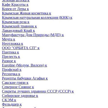
Зеленая аптека к
Кафе Красоты к
Корея от Леры к
Крымская Живая косметика к
Крымская натуральная коллекция (КНК) к
Крымская роза к
Крымский травник к
Лавандовый Край к
Мануфактура Дом Природы (МДП) к
Мечта к
Неотложка к
ООО "ОРБИТА СП" к
Пантика к
Прелесть к
Разное к
Euroline (Модум, Вилсен) к
Профснаб к
Ресничка к
Рецепты бабушки Агафьи к
Сакские грязи к
Северное Сияние к
Секреты лучших здравниц СССР (СССР) к
Сибирское здоровье к
СКЭМ к
Фельдшер к