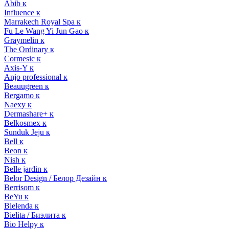
Abib к
Influence к
Marrakech Royal Spa к
Fu Le Wang Yi Jun Gao к
Graymelin к
The Ordinary к
Cormesic к
Axis-Y к
Anjo professional к
Beauugreen к
Bergamo к
Naexy к
Dermashare+ к
Belkosmex к
Sunduk Jeju к
Bell к
Beon к
Nish к
Belle jardin к
Belor Design / Белор Дезайн к
Berrisom к
BeYu к
Bielenda к
Bielita / Биэлита к
Bio Helpy к