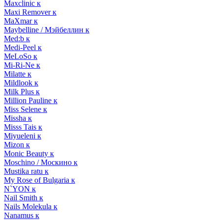
Maxclinic к
Maxi Remover к
MaXmar к
Maybelline / Мэйбеллин к
Med:b к
Medi-Peel к
MeLoSo к
Mi-Ri-Ne к
Milatte к
Mildlook к
Milk Plus к
Million Pauline к
Miss Selene к
Missha к
Misss Tais к
Miyueleni к
Mizon к
Monic Beauty к
Moschino / Москино к
Mustika ratu к
My Rose of Bulgaria к
N`YON к
Nail Smith к
Nails Molekula к
Nanamus к