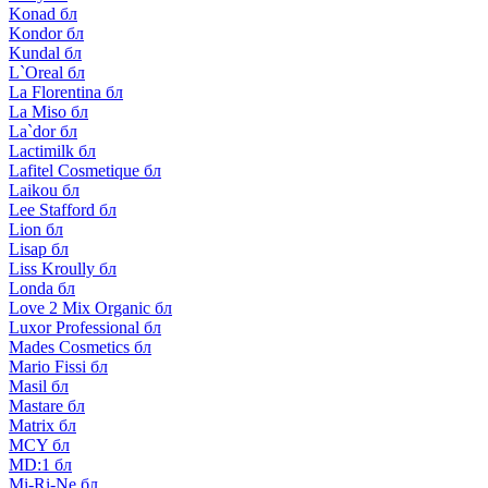
Konad бл
Kondor бл
Kundal бл
L`Oreal бл
La Florentina бл
La Miso бл
La`dor бл
Lactimilk бл
Lafitel Cosmetique бл
Laikou бл
Lee Stafford бл
Lion бл
Lisap бл
Liss Kroully бл
Londa бл
Love 2 Mix Organic бл
Luxor Professional бл
Mades Cosmetics бл
Mario Fissi бл
Masil бл
Mastare бл
Matrix бл
MCY бл
MD:1 бл
Mi-Ri-Ne бл