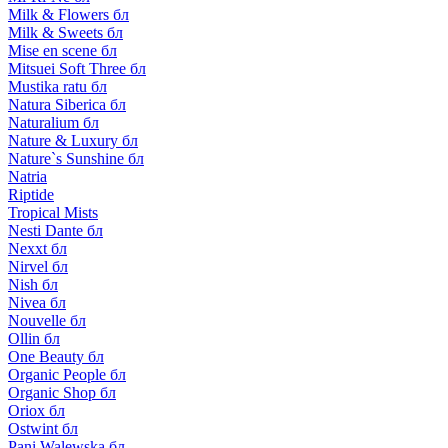
Milk & Flowers бл
Milk & Sweets бл
Mise en scene бл
Mitsuei Soft Three бл
Mustika ratu бл
Natura Siberica бл
Naturalium бл
Nature & Luxury бл
Nature`s Sunshine бл
Natria
Riptide
Tropical Mists
Nesti Dante бл
Nexxt бл
Nirvel бл
Nish бл
Nivea бл
Nouvelle бл
Ollin бл
One Beauty бл
Organic People бл
Organic Shop бл
Oriox бл
Ostwint бл
Pani Walewska бл