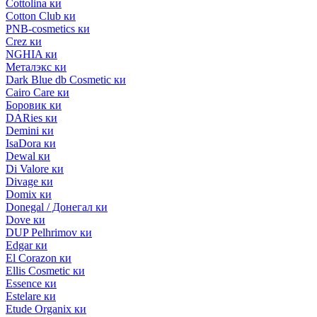
Cottolina ки
Cotton Club ки
PNB-cosmetics ки
Crez ки
NGHIA ки
Металэкс ки
Dark Blue db Cosmetic ки
Cairo Care ки
Боровик ки
DARies ки
Demini ки
IsaDora ки
Dewal ки
Di Valore ки
Divage ки
Domix ки
Donegal / Донегал ки
Dove ки
DUP Pelhrimov ки
Edgar ки
El Corazon ки
Ellis Cosmetic ки
Essence ки
Estelare ки
Etude Organix ки