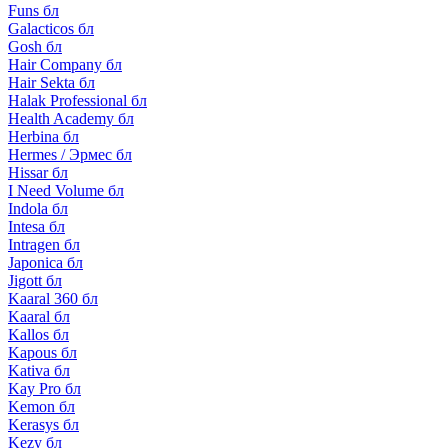
Funs бл
Galacticos бл
Gosh бл
Hair Company бл
Hair Sekta бл
Halak Professional бл
Health Academy бл
Herbina бл
Hermes / Эрмес бл
Hissar бл
I Need Volume бл
Indola бл
Intesa бл
Intragen бл
Japonica бл
Jigott бл
Kaaral 360 бл
Kaaral бл
Kallos бл
Kapous бл
Kativa бл
Kay Pro бл
Kemon бл
Kerasys бл
Kezy бл