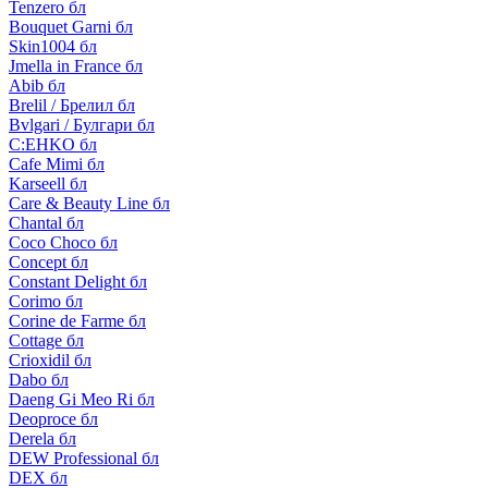
Tenzero бл
Bouquet Garni бл
Skin1004 бл
Jmella in France бл
Abib бл
Brelil / Брелил бл
Bvlgari / Булгари бл
C:EHKO бл
Cafe Mimi бл
Karseell бл
Care & Beauty Line бл
Chantal бл
Coco Choco бл
Concept бл
Constant Delight бл
Corimo бл
Corine de Farme бл
Cottage бл
Crioxidil бл
Dabo бл
Daeng Gi Meo Ri бл
Deoproce бл
Derela бл
DEW Professional бл
DEX бл