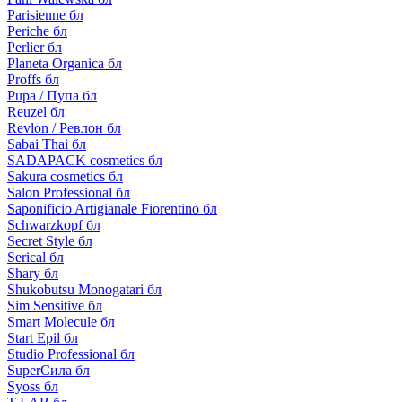
Parisienne бл
Periche бл
Perlier бл
Planeta Organica бл
Proffs бл
Pupa / Пупа бл
Reuzel бл
Revlon / Ревлон бл
Sabai Thai бл
SADAPACK cosmetics бл
Sakura cosmetics бл
Salon Professional бл
Saponificio Artigianale Fiorentino бл
Schwarzkopf бл
Secret Style бл
Serical бл
Shary бл
Shukobutsu Monogatari бл
Sim Sensitive бл
Smart Molecule бл
Start Epil бл
Studio Professional бл
SuperСила бл
Syoss бл