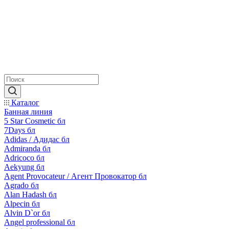
Каталог
Банная линия
5 Star Cosmetic бл
7Days бл
Adidas / Адидас бл
Admiranda бл
Adricoco бл
Aekyung бл
Agent Provocateur / Агент Провокатор бл
Agrado бл
Alan Hadash бл
Alpecin бл
Alvin D`or бл
Angel professional бл