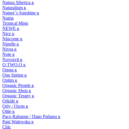
Natura Siberica к
Naturalium к
Nature`s Sunshine к
Natria
Tropical Mists
NEWE к
Nice к
Nincome к
Ninelle к
Nivea к
Note к
Novosvit к
O.TWO.O к
Omga к
One Spring к
Optim к
Organic People к
Organic Shop к
Organic Terapy к
Orkide к
Orly / Орли к
Ottie к
Paco Rabanne / Пако Рабанн к
Pani Walewska к
Chic