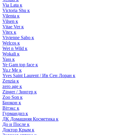
Via Lata к
Victoria Shu к
Vilenta к
Vilsen к
Vitae Ver к
Vitex к
Vivienne Sabo к
Welcos к
Wet n Wild к
Wokali к
Yass к
Ye Gam top face к
Yu.r Me к
Yves Saint Laurent / Ив Сен Лоран к
Zenzia к
zero age к
Zinger / Зингер к
Zoo Son к
Биокон к
Вiтэкс к
Гурмандиз к
ДК Домашняя Косметика к
До и После к
Доктор Крым к