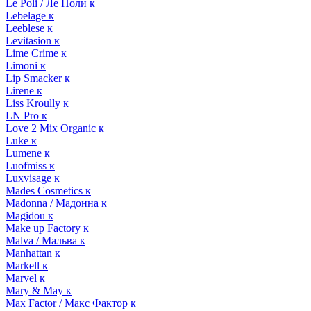
Le Poli / Ле Поли к
Lebelage к
Leeblese к
Levitasion к
Lime Crime к
Limoni к
Lip Smacker к
Lirene к
Liss Kroully к
LN Pro к
Love 2 Mix Organic к
Luke к
Lumene к
Luofmiss к
Luxvisage к
Mades Cosmetics к
Madonna / Мадонна к
Magidou к
Make up Factory к
Malva / Мальва к
Manhattan к
Markell к
Marvel к
Mary & May к
Max Factor / Макс Фактор к