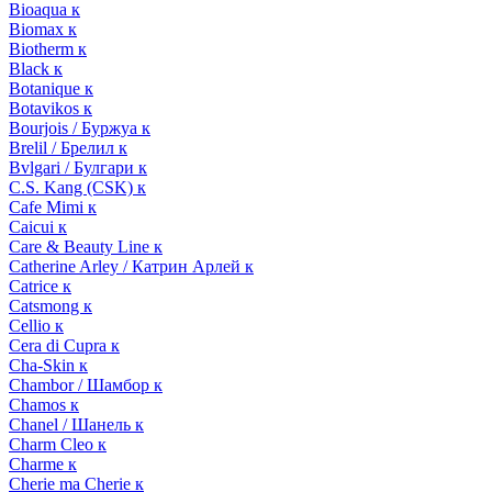
Bioaqua к
Biomax к
Biotherm к
Black к
Botanique к
Botavikos к
Bourjois / Буржуа к
Brelil / Брелил к
Bvlgari / Булгари к
C.S. Kang (CSK) к
Cafe Mimi к
Caicui к
Care & Beauty Line к
Catherine Arley / Катрин Арлей к
Catrice к
Catsmong к
Cellio к
Cera di Cupra к
Cha-Skin к
Chambor / Шамбор к
Chamos к
Chanel / Шанель к
Charm Cleo к
Charme к
Cherie ma Cherie к