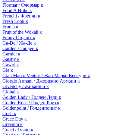
Flormar / Флормар к
Food A Holic к
Frenchi / Френчи к
Fresh Look к
Frudia к
Fruit of the Wokali к
Funny Organix к
Ga-De / Жа-Де к
Garden / Гарден к
Garnier к
Gatsby к
Gawol к
Gia к
Gian Marco Venturi / Жан Марко Вентури к
Giorgio Armani / Джорджио Армани к
Givenchy / Живанши к
Global к
Golden Lady / Голден Леди к
Golden Rose / Голден Роуз к
Goldenpoint / Голденпоинт к
Gosh к
Grace Day к
Greenini к
Gucci / Гуччи к