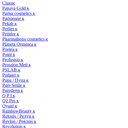
Classic
Papaya Gold к
Parisa cosmetics к
Parisienne к
Pekah к
Perlier к
Petitfee к
Pharmatheiss cosmetics к
Planeta Organica к
Poetea к
Point к
Profusion к
Prosalon Med к
PSLAB к
Pudaier к
Pupa / Пупа к
Pure Smile к
Purederm к
Q P I к
Q2 Pro к
Qyanf к
RainbowBeauty к
Relouis / Релуи к
Revlon / Ревлон к
Revolution к