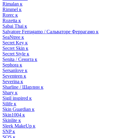
Rimalan к
Rimmel к
Rorec к
Rozetta к
Sabai Thai к
Salvatore Ferragamo / Сальваторе Феррагамо к
SeaNtree к
Secret Key к
Secret Skin к
Secret Style к
Senita / Сенита к
Sephora к
Sersanlove к
Seventeen к
Severina к
Sharline / Шарлин к
Shary к
Sigil inspired к
Silife к
Skin Guardian к
Skin1004 к
Skinlite к
Sleek MakeUp к
SNP к
SOS к