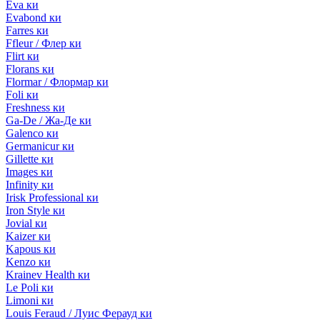
Eva ки
Evabond ки
Farres ки
Ffleur / Флер ки
Flirt ки
Florans ки
Flormar / Флормар ки
Foli ки
Freshness ки
Ga-De / Жа-Де ки
Galenco ки
Germanicur ки
Gillette ки
Images ки
Infinity ки
Irisk Professional ки
Iron Style ки
Jovial ки
Kaizer ки
Kapous ки
Kenzo ки
Krainev Health ки
Le Poli ки
Limoni ки
Louis Feraud / Луис Ферауд ки