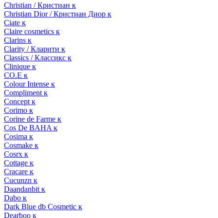
Christian / Кристиан к
Christian Dior / Кристиан Диор к
Ciate к
Claire cosmetics к
Clarins к
Clarity / Кларити к
Classics / Классикс к
Clinique к
CO.E к
Colour Intense к
Compliment к
Concept к
Corimo к
Corine de Farme к
Cos De BAHA к
Cosima к
Cosmake к
Cosrx к
Cottage к
Cracare к
Cucunzn к
Daandanbit к
Dabo к
Dark Blue db Cosmetic к
Dearboo к