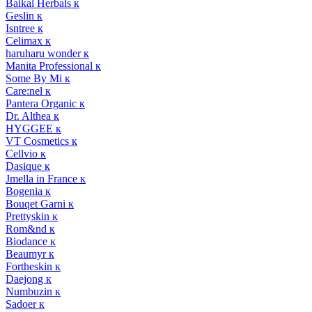
Baikal Herbals к
Geslin к
Isntree к
Celimax к
haruharu wonder к
Manita Professional к
Some By Mi к
Care:nel к
Pantera Organic к
Dr. Althea к
HYGGEE к
VT Cosmetics к
Cellvio к
Dasique к
Jmella in France к
Bogenia к
Bouqet Garni к
Prettyskin к
Rom&nd к
Biodance к
Beaumyr к
Fortheskin к
Daejong к
Numbuzin к
Sadoer к