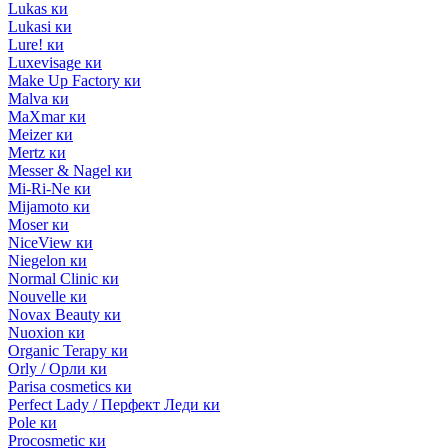
Lukas ки
Lukasi ки
Lure! ки
Luxevisage ки
Make Up Factory ки
Malva ки
MaXmar ки
Meizer ки
Mertz ки
Messer & Nagel ки
Mi-Ri-Ne ки
Mijamoto ки
Moser ки
NiceView ки
Niegelon ки
Normal Clinic ки
Nouvelle ки
Novax Beauty ки
Nuoxion ки
Organic Terapy ки
Orly / Орли ки
Parisa cosmetics ки
Perfect Lady / Перфект Леди ки
Pole ки
Procosmetic ки