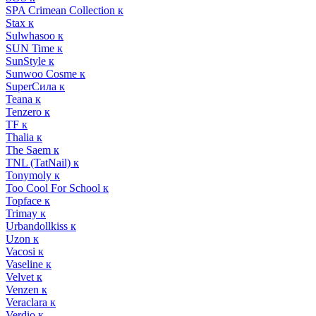
SPA Crimean Collection к
Stax к
Sulwhasoo к
SUN Time к
SunStyle к
Sunwoo Cosme к
SuperСила к
Teana к
Tenzero к
TF к
Thalia к
The Saem к
TNL (TatNail) к
Tonymoly к
Too Cool For School к
Topface к
Trimay к
Urbandollkiss к
Uzon к
Vacosi к
Vaseline к
Velvet к
Venzen к
Veraclara к
Verdio к