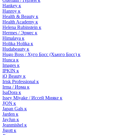
Guerlain / Герлен к
Hankey к
Hanroy к
Health & Beauty к
Health Academy к
Helena Rubinstein к
Hermes / Эрмес к
Himalaya к
Holika Holika к
Hudabeauty к
Hugo Boss / Хуго Босс (Хьюго Босс) к
Hunca к
Images к
IPKIN к
iQ Beauty к
Irisk Professional к
Irma / Ирма к
IsaDora к
Issey Miyake / Иссей Мияке к
J|ON к
Japan Gals к
Jarden к
JayJun к
Jeanmishel к
Jigott к