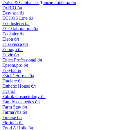
Dolce & Gabbana / Дольче Габбана бл
Dr.BIO бл
Easy spa бл
ECHOS Line бл
Eco histeria бл
ECO laboratorie бл
Ecolatier бл
Eleon бл
Elizavecca бл
Enough бл
Envie бл
Epica Professional бл
Epsom.pro бл
Erayba бл
Estel / Эстель бл
Estelare бл
Esthetic House бл
Eva бл
Fabrik Cosmetology бл
Family cosmetics бл
Farm Stay бл
FarmaVita бл
Finesse бл
Florinda бл
Food A Holic бл