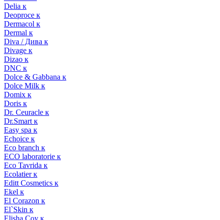
Delia к
Deoproce к
Dermacol к
Dermal к
Diva / Дива к
Divage к
Dizao к
DNC к
Dolce & Gabbana к
Dolce Milk к
Domix к
Doris к
Dr. Ceuracle к
Dr.Smart к
Easy spa к
Echoice к
Eco branch к
ECO laboratorie к
Eco Tavrida к
Ecolatier к
Editt Cosmetics к
Ekel к
El Corazon к
El`Skin к
Elisha Coy к