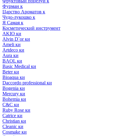
Фруктовый поцелуй к
Фурман к
Царство Ароматов к
Чудо-лукошко к
Я Самая к
Косметический инструмент
AKIO ки
Alvin D`or ки
Ameli ки
Artdeco ки
Aura ки
BAOL ки
Basic Medical ки
Beter ки
Bioaqua ки
Daccordo professional ки
Bogenia ки
Mercury ки
Bohemia ки
C&C ки
Ruby Rose ки
Catrice ки
Christian ки
Cleanic ки
Cosmake ки