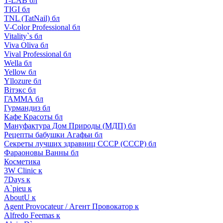
T-LAB бл
TIGI бл
TNL (TatNail) бл
V-Color Professional бл
Vitality`s бл
Viva Oliva бл
Vival Professional бл
Wella бл
Yellow бл
Yllozure бл
Вiтэкс бл
ГАММА бл
Гурмандиз бл
Кафе Красоты бл
Мануфактура Дом Природы (МДП) бл
Рецепты бабушки Агафьи бл
Секреты лучших здравниц СССР (СССР) бл
Фараоновы Ванны бл
Косметика
3W Clinic к
7Days к
A`pieu к
AboutU к
Agent Provocateur / Агент Провокатор к
Alfredo Feemas к