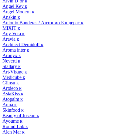
Alvin D`or к
Angel Key к
Angel Modern к
Anskin к
Antonio Banderas / Антонио Бандерас к
MIXIT к
Any Vera к
Aravia к
Architect Demidoff к
Aroma inter к
Aronyx к
Neverti к
Stallary к
Art-Visage к
Medicube к
Giinsu к
Artdeco к
AsiaKiss к
Atopalm к
Anua к
Skinfood к
Beauty of Joseon к
Ayoume к
Round Lab к
Alen Mar к