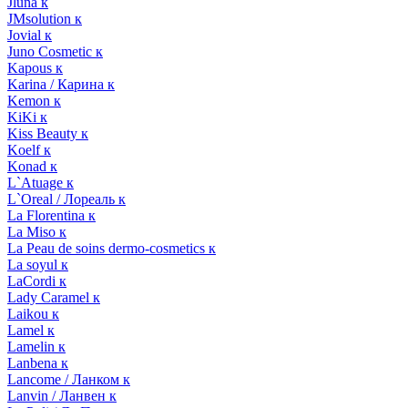
Jluna к
JMsolution к
Jovial к
Juno Cosmetic к
Kapous к
Karina / Карина к
Kemon к
KiKi к
Kiss Beauty к
Koelf к
Konad к
L`Atuage к
L`Oreal / Лореаль к
La Florentina к
La Miso к
La Peau de soins dermo-cosmetics к
La soyul к
LaCordi к
Lady Caramel к
Laikou к
Lamel к
Lamelin к
Lanbena к
Lancome / Ланком к
Lanvin / Ланвен к