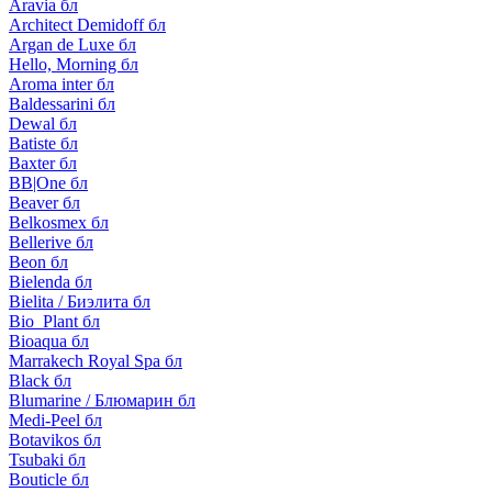
Aravia бл
Architect Demidoff бл
Argan de Luxe бл
Hello, Morning бл
Aroma inter бл
Baldessarini бл
Dewal бл
Batiste бл
Baxter бл
BB|One бл
Beaver бл
Belkosmex бл
Bellerive бл
Beon бл
Bielenda бл
Bielita / Биэлита бл
Bio_Plant бл
Bioaqua бл
Marrakech Royal Spa бл
Black бл
Blumarine / Блюмарин бл
Medi-Peel бл
Botavikos бл
Tsubaki бл
Bouticle бл