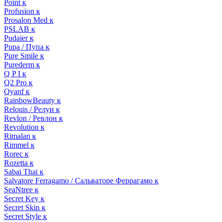
Point к
Profusion к
Prosalon Med к
PSLAB к
Pudaier к
Pupa / Пупа к
Pure Smile к
Purederm к
Q P I к
Q2 Pro к
Qyanf к
RainbowBeauty к
Relouis / Релуи к
Revlon / Ревлон к
Revolution к
Rimalan к
Rimmel к
Rorec к
Rozetta к
Sabai Thai к
Salvatore Ferragamo / Сальваторе Феррагамо к
SeaNtree к
Secret Key к
Secret Skin к
Secret Style к