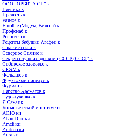
ООО "ОРБИТА СП" к
Пантика к
Прелесть к
Разное к
Euroline (Модум, Вилсен) к
Профснаб к
Ресничка к
Рецепты бабушки Агафьи к
Сакские грязи к
Северное Сияние к
Секреты лучших здравниц СССР (СССР) к
Сибирское здоровье к
СКЭМ к
Фельдшер к
Фруктовый поцелуй к
Фурман к
Царство Ароматов к
Чудо-лукошко к
Я Самая к
Косметический инструмент
AKIO ки
Alvin D`or ки
Ameli ки
Artdeco ки
Aura ки