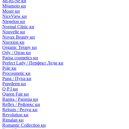
Mi-Ri-Ne ки
Mijamoto ки
Moser ки
NiceView ки
Niegelon ки
Normal Clinic ки
Nouvelle ки
Novax Beauty ки
Nuoxion ки
Organic Terapy ки
Orly / Орли ки
Parisa cosmetics ки
Perfect Lady / Перфект Леди ки
Pole ки
Procosmetic ки
Pupa / Пупа ки
Purederm ки
Q P I ки
Queen Fair ки
Rapira / Рапира ки
Reflex / Рефлекс ки
Relouis / Релуи ки
Revolution ки
Rimalan ки
Romantic Collection ки