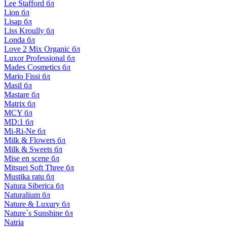
Lee Stafford бл
Lion бл
Lisap бл
Liss Kroully бл
Londa бл
Love 2 Mix Organic бл
Luxor Professional бл
Mades Cosmetics бл
Mario Fissi бл
Masil бл
Mastare бл
Matrix бл
MCY бл
MD:1 бл
Mi-Ri-Ne бл
Milk & Flowers бл
Milk & Sweets бл
Mise en scene бл
Mitsuei Soft Three бл
Mustika ratu бл
Natura Siberica бл
Naturalium бл
Nature & Luxury бл
Nature`s Sunshine бл
Natria