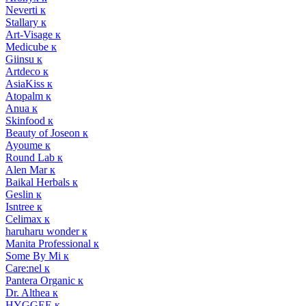
Neverti к
Stallary к
Art-Visage к
Medicube к
Giinsu к
Artdeco к
AsiaKiss к
Atopalm к
Anua к
Skinfood к
Beauty of Joseon к
Ayoume к
Round Lab к
Alen Mar к
Baikal Herbals к
Geslin к
Isntree к
Celimax к
haruharu wonder к
Manita Professional к
Some By Mi к
Care:nel к
Pantera Organic к
Dr. Althea к
HYGGEE к