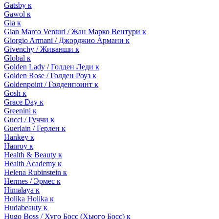
Gatsby к
Gawol к
Gia к
Gian Marco Venturi / Жан Марко Вентури к
Giorgio Armani / Джорджио Армани к
Givenchy / Живанши к
Global к
Golden Lady / Голден Леди к
Golden Rose / Голден Роуз к
Goldenpoint / Голденпоинт к
Gosh к
Grace Day к
Greenini к
Gucci / Гуччи к
Guerlain / Герлен к
Hankey к
Hanroy к
Health & Beauty к
Health Academy к
Helena Rubinstein к
Hermes / Эрмес к
Himalaya к
Holika Holika к
Hudabeauty к
Hugo Boss / Хуго Босс (Хьюго Босс) к