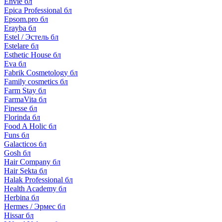
Envie бл
Epica Professional бл
Epsom.pro бл
Erayba бл
Estel / Эстель бл
Estelare бл
Esthetic House бл
Eva бл
Fabrik Cosmetology бл
Family cosmetics бл
Farm Stay бл
FarmaVita бл
Finesse бл
Florinda бл
Food A Holic бл
Funs бл
Galacticos бл
Gosh бл
Hair Company бл
Hair Sekta бл
Halak Professional бл
Health Academy бл
Herbina бл
Hermes / Эрмес бл
Hissar бл