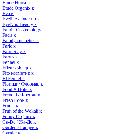
Etude House к
Etude Organix к
Eva к
Eveline / Эвелин к
EyeNlip Beauty к
Fabrik Cosmetology к
Facis к
Family cosmetics к
Farle к
Farm Stay к
Farres к
Fennel к
Ffleur / Флер к
Fito косметик к
FJ Fennel к
Flormar / Флормар к
Food A Holic к
Frenchi / Френчи к
Fresh Look к
Frudia к
Fruit of the Wokali к
Funny Organix к
Ga-De / Жа-Де к
Garden / Гарден к
Garnier к