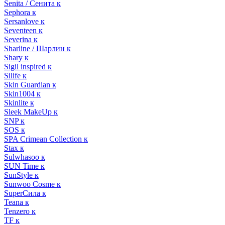
Senita / Сенита к
Sephora к
Sersanlove к
Seventeen к
Severina к
Sharline / Шарлин к
Shary к
Sigil inspired к
Silife к
Skin Guardian к
Skin1004 к
Skinlite к
Sleek MakeUp к
SNP к
SOS к
SPA Crimean Collection к
Stax к
Sulwhasoo к
SUN Time к
SunStyle к
Sunwoo Cosme к
SuperСила к
Teana к
Tenzero к
TF к