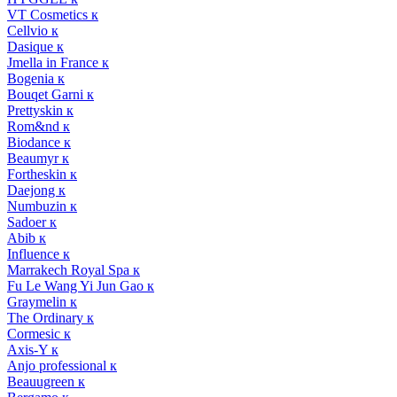
VT Cosmetics к
Cellvio к
Dasique к
Jmella in France к
Bogenia к
Bouqet Garni к
Prettyskin к
Rom&nd к
Biodance к
Beaumyr к
Fortheskin к
Daejong к
Numbuzin к
Sadoer к
Abib к
Influence к
Marrakech Royal Spa к
Fu Le Wang Yi Jun Gao к
Graymelin к
The Ordinary к
Cormesic к
Axis-Y к
Anjo professional к
Beauugreen к