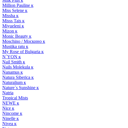
Milk Plus к
Million Pauline к
Miss Selene к
Missha к
Misss Tais к
Miyueleni к
Mizon к
Monic Beauty к
Moschino / Москино к
Mustika ratu к
My Rose of Bulgaria к
N`YON к
Nail Smith к
Nails Molekula к
Nanamus к
Natura Siberica к
Naturalium к
Nature`s Sunshine к
Natria
Tropical Mists
NEWE к
Nice к
Nincome к
Ninelle к
Nivea к