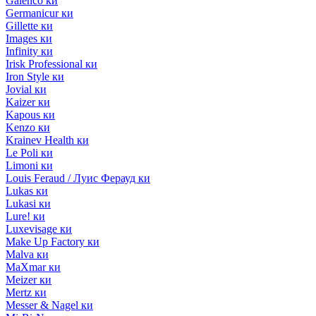
Galenco ки
Germanicur ки
Gillette ки
Images ки
Infinity ки
Irisk Professional ки
Iron Style ки
Jovial ки
Kaizer ки
Kapous ки
Kenzo ки
Krainev Health ки
Le Poli ки
Limoni ки
Louis Feraud / Луис Ферауд ки
Lukas ки
Lukasi ки
Lure! ки
Luxevisage ки
Make Up Factory ки
Malva ки
MaXmar ки
Meizer ки
Mertz ки
Messer & Nagel ки