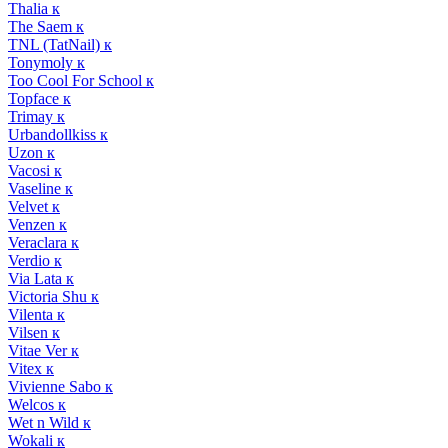
Thalia к
The Saem к
TNL (TatNail) к
Tonymoly к
Too Cool For School к
Topface к
Trimay к
Urbandollkiss к
Uzon к
Vacosi к
Vaseline к
Velvet к
Venzen к
Veraclara к
Verdio к
Via Lata к
Victoria Shu к
Vilenta к
Vilsen к
Vitae Ver к
Vitex к
Vivienne Sabo к
Welcos к
Wet n Wild к
Wokali к