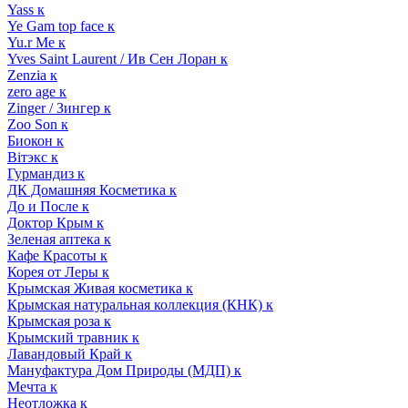
Yass к
Ye Gam top face к
Yu.r Me к
Yves Saint Laurent / Ив Сен Лоран к
Zenzia к
zero age к
Zinger / Зингер к
Zoo Son к
Биокон к
Вiтэкс к
Гурмандиз к
ДК Домашняя Косметика к
До и После к
Доктор Крым к
Зеленая аптека к
Кафе Красоты к
Корея от Леры к
Крымская Живая косметика к
Крымская натуральная коллекция (КНК) к
Крымская роза к
Крымский травник к
Лавандовый Край к
Мануфактура Дом Природы (МДП) к
Мечта к
Неотложка к