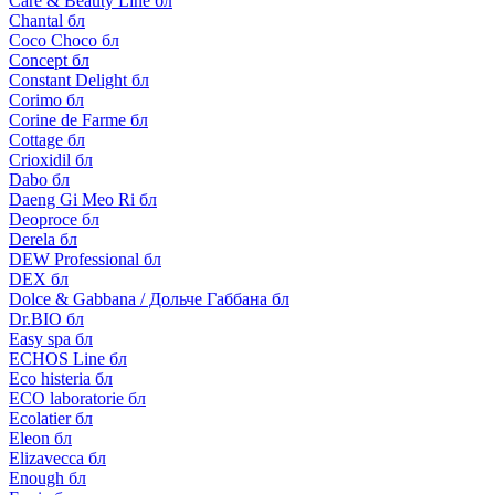
Care & Beauty Line бл
Chantal бл
Coco Choco бл
Concept бл
Constant Delight бл
Corimo бл
Corine de Farme бл
Cottage бл
Crioxidil бл
Dabo бл
Daeng Gi Meo Ri бл
Deoproce бл
Derela бл
DEW Professional бл
DEX бл
Dolce & Gabbana / Дольче Габбана бл
Dr.BIO бл
Easy spa бл
ECHOS Line бл
Eco histeria бл
ECO laboratorie бл
Ecolatier бл
Eleon бл
Elizavecca бл
Enough бл