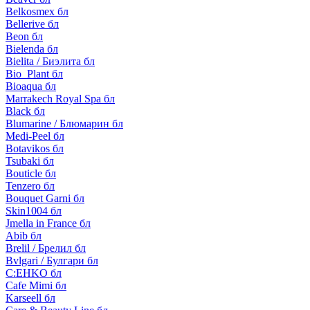
Belkosmex бл
Bellerive бл
Beon бл
Bielenda бл
Bielita / Биэлита бл
Bio_Plant бл
Bioaqua бл
Marrakech Royal Spa бл
Black бл
Blumarine / Блюмарин бл
Medi-Peel бл
Botavikos бл
Tsubaki бл
Bouticle бл
Tenzero бл
Bouquet Garni бл
Skin1004 бл
Jmella in France бл
Abib бл
Brelil / Брелил бл
Bvlgari / Булгари бл
C:EHKO бл
Cafe Mimi бл
Karseell бл