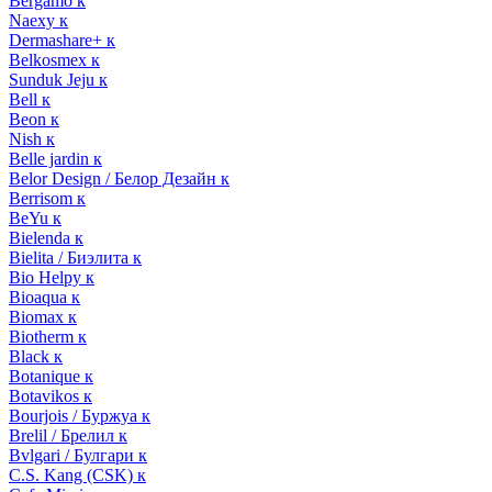
Bergamo к
Naexy к
Dermashare+ к
Belkosmex к
Sunduk Jeju к
Bell к
Beon к
Nish к
Belle jardin к
Belor Design / Белор Дезайн к
Berrisom к
BeYu к
Bielenda к
Bielita / Биэлита к
Bio Helpy к
Bioaqua к
Biomax к
Biotherm к
Black к
Botanique к
Botavikos к
Bourjois / Буржуа к
Brelil / Брелил к
Bvlgari / Булгари к
C.S. Kang (CSK) к