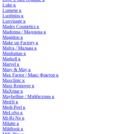
Luke к
Lumene к
Luofmiss к
Luxvisage к
Mades Cosmetics к
Madonna / Мадонна к
Magidou к
Make up Factory к
Malva / Мальва к
Manhattan к
Markell к
Marvel к
Mary & May к
Max Factor / Макс Фактор к
Maxclinic к
Maxi Remover к
MaXmar к
Maybelline / Мэйбеллин к
Med:b к
Medi-Peel к
MeLoSo к
Mi-Ri-Ne к
Milatte к
Mildlook к