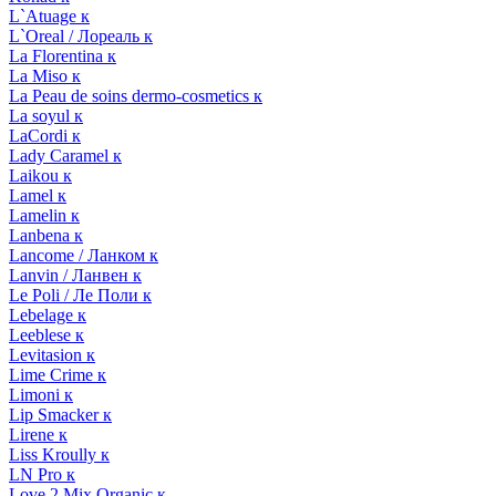
L`Atuage к
L`Oreal / Лореаль к
La Florentina к
La Miso к
La Peau de soins dermo-cosmetics к
La soyul к
LaCordi к
Lady Caramel к
Laikou к
Lamel к
Lamelin к
Lanbena к
Lancome / Ланком к
Lanvin / Ланвен к
Le Poli / Ле Поли к
Lebelage к
Leeblese к
Levitasion к
Lime Crime к
Limoni к
Lip Smacker к
Lirene к
Liss Kroully к
LN Pro к
Love 2 Mix Organic к