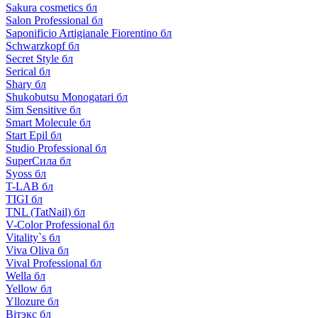
Sakura cosmetics бл
Salon Professional бл
Saponificio Artigianale Fiorentino бл
Schwarzkopf бл
Secret Style бл
Serical бл
Shary бл
Shukobutsu Monogatari бл
Sim Sensitive бл
Smart Molecule бл
Start Epil бл
Studio Professional бл
SuperСила бл
Syoss бл
T-LAB бл
TIGI бл
TNL (TatNail) бл
V-Color Professional бл
Vitality`s бл
Viva Oliva бл
Vival Professional бл
Wella бл
Yellow бл
Yllozure бл
Вiтэкс бл