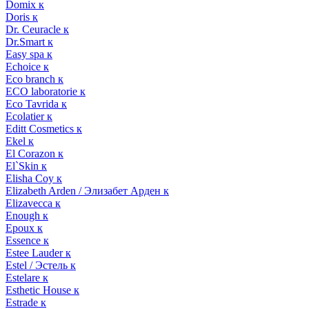
Domix к
Doris к
Dr. Ceuracle к
Dr.Smart к
Easy spa к
Echoice к
Eco branch к
ECO laboratorie к
Eco Tavrida к
Ecolatier к
Editt Cosmetics к
Ekel к
El Corazon к
El`Skin к
Elisha Coy к
Elizabeth Arden / Элизабет Арден к
Elizavecca к
Enough к
Epoux к
Essence к
Estee Lauder к
Estel / Эстель к
Estelare к
Esthetic House к
Estrade к