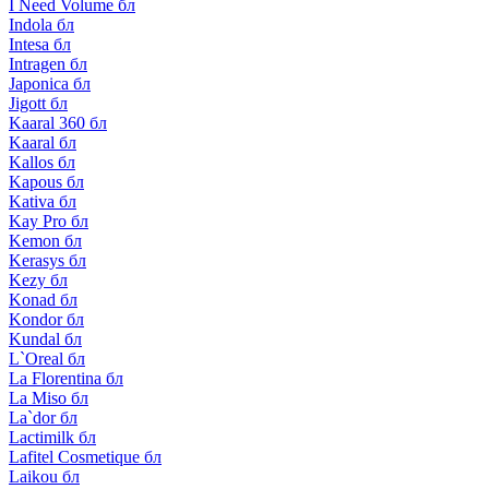
I Need Volume бл
Indola бл
Intesa бл
Intragen бл
Japonica бл
Jigott бл
Kaaral 360 бл
Kaaral бл
Kallos бл
Kapous бл
Kativa бл
Kay Pro бл
Kemon бл
Kerasys бл
Kezy бл
Konad бл
Kondor бл
Kundal бл
L`Oreal бл
La Florentina бл
La Miso бл
La`dor бл
Lactimilk бл
Lafitel Cosmetique бл
Laikou бл