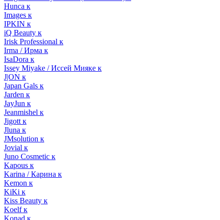
Hunca к
Images к
IPKIN к
iQ Beauty к
Irisk Professional к
Irma / Ирма к
IsaDora к
Issey Miyake / Иссей Мияке к
J|ON к
Japan Gals к
Jarden к
JayJun к
Jeanmishel к
Jigott к
Jluna к
JMsolution к
Jovial к
Juno Cosmetic к
Kapous к
Karina / Карина к
Kemon к
KiKi к
Kiss Beauty к
Koelf к
Konad к