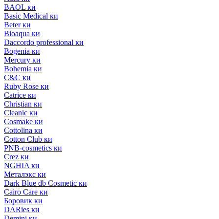
BAOL ки
Basic Medical ки
Beter ки
Bioaqua ки
Daccordo professional ки
Bogenia ки
Mercury ки
Bohemia ки
C&C ки
Ruby Rose ки
Catrice ки
Christian ки
Cleanic ки
Cosmake ки
Cottolina ки
Cotton Club ки
PNB-cosmetics ки
Crez ки
NGHIA ки
Металэкс ки
Dark Blue db Cosmetic ки
Cairo Care ки
Боровик ки
DARies ки
Demini ки