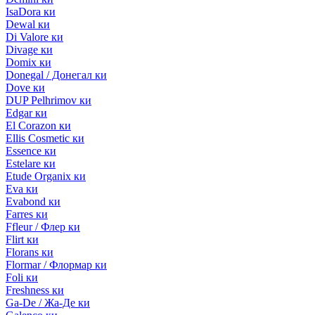
IsaDora ки
Dewal ки
Di Valore ки
Divage ки
Domix ки
Donegal / Донегал ки
Dove ки
DUP Pelhrimov ки
Edgar ки
El Corazon ки
Ellis Cosmetic ки
Essence ки
Estelare ки
Etude Organix ки
Eva ки
Evabond ки
Farres ки
Ffleur / Флер ки
Flirt ки
Florans ки
Flormar / Флормар ки
Foli ки
Freshness ки
Ga-De / Жа-Де ки