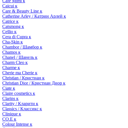
Cafe Mimi к
Caicui к
Care & Beauty Line к
Catherine Arley / Катрин Арлей к
Catrice к
Catsmong к
Cellio к
Cera di Cupra к
Cha-Skin к
Chambor / Шамбор к
Chamos к
Chanel / Шанель к
Charm Cleo к
Charme к
Cherie ma Cherie к
Christian / Кристиан к
Christian Dior / Кристиан Диор к
Ciate к
Claire cosmetics к
Clarins к
Clarity / Кларити к
Classics / Классикс к
Clinique к
CO.E к
Colour Intense к