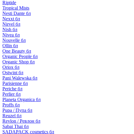
Riptide
Tropical Mists
Nesti Dante бл
Nexxt бл
Nirvel бл
Nish бл
Nivea бл
Nouvelle бл
Ollin бл
One Beauty бл
Organic People бл
Organic Shop бл
Oriox бл
Ostwint бл
Pani Walewska бл
Parisienne бл
Periche бл
Perlier бл
Planeta Organica бл
Proffs бл
Pupa / Пупа бл
Reuzel бл
Revlon / Ревлон бл
Sabai Thai бл
SADAPACK cosmetics бл