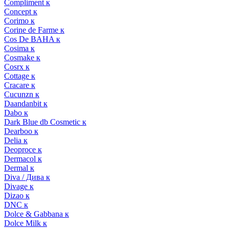
Compliment к
Concept к
Corimo к
Corine de Farme к
Cos De BAHA к
Cosima к
Cosmake к
Cosrx к
Cottage к
Cracare к
Cucunzn к
Daandanbit к
Dabo к
Dark Blue db Cosmetic к
Dearboo к
Delia к
Deoproce к
Dermacol к
Dermal к
Diva / Дива к
Divage к
Dizao к
DNC к
Dolce & Gabbana к
Dolce Milk к