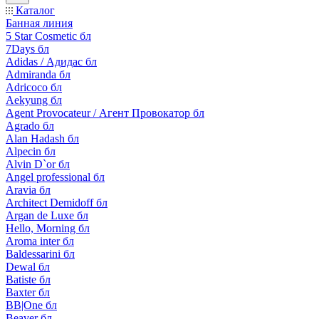
Каталог
Банная линия
5 Star Cosmetic бл
7Days бл
Adidas / Адидас бл
Admiranda бл
Adricoco бл
Aekyung бл
Agent Provocateur / Агент Провокатор бл
Agrado бл
Alan Hadash бл
Alpecin бл
Alvin D`or бл
Angel professional бл
Aravia бл
Architect Demidoff бл
Argan de Luxe бл
Hello, Morning бл
Aroma inter бл
Baldessarini бл
Dewal бл
Batiste бл
Baxter бл
BB|One бл
Beaver бл