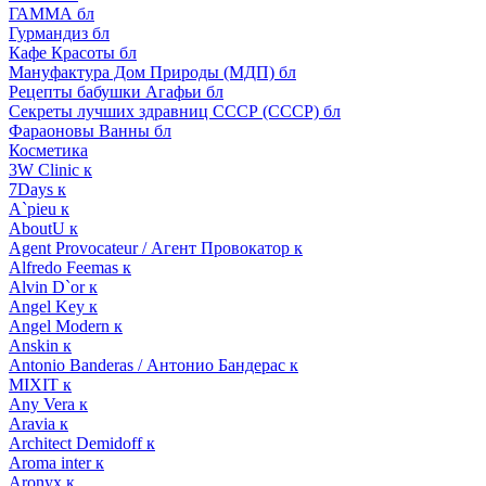
ГАММА бл
Гурмандиз бл
Кафе Красоты бл
Мануфактура Дом Природы (МДП) бл
Рецепты бабушки Агафьи бл
Секреты лучших здравниц СССР (СССР) бл
Фараоновы Ванны бл
Косметика
3W Clinic к
7Days к
A`pieu к
AboutU к
Agent Provocateur / Агент Провокатор к
Alfredo Feemas к
Alvin D`or к
Angel Key к
Angel Modern к
Anskin к
Antonio Banderas / Антонио Бандерас к
MIXIT к
Any Vera к
Aravia к
Architect Demidoff к
Aroma inter к
Aronyx к