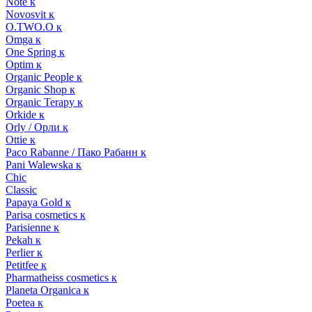
Note к
Novosvit к
O.TWO.O к
Omga к
One Spring к
Optim к
Organic People к
Organic Shop к
Organic Terapy к
Orkide к
Orly / Орли к
Ottie к
Paco Rabanne / Пако Рабанн к
Pani Walewska к
Chic
Classic
Papaya Gold к
Parisa cosmetics к
Parisienne к
Pekah к
Perlier к
Petitfee к
Pharmatheiss cosmetics к
Planeta Organica к
Poetea к