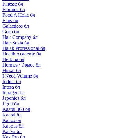
Finesse бл
Florinda бл
Food A Holic бл
Funs бл
Galacticos бл
Gosh бл
Hair Company бл
Hair Sekta бл
Halak Professional бл
Health Academy бл
Herbina бл
Hermes / Эрмес бл
Hissar бл
I Need Volume бл
Indola бл
Intesa бл
Intragen бл
Japonica бл
Jigott бл
Kaaral 360 бл
Kaaral бл
Kallos бл
Kapous бл
Kativa бл
Kay Pro бл