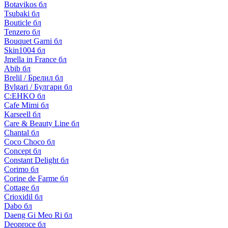
Botavikos бл
Tsubaki бл
Bouticle бл
Tenzero бл
Bouquet Garni бл
Skin1004 бл
Jmella in France бл
Abib бл
Brelil / Брелил бл
Bvlgari / Булгари бл
C:EHKO бл
Cafe Mimi бл
Karseell бл
Care & Beauty Line бл
Chantal бл
Coco Choco бл
Concept бл
Constant Delight бл
Corimo бл
Corine de Farme бл
Cottage бл
Crioxidil бл
Dabo бл
Daeng Gi Meo Ri бл
Deoproce бл