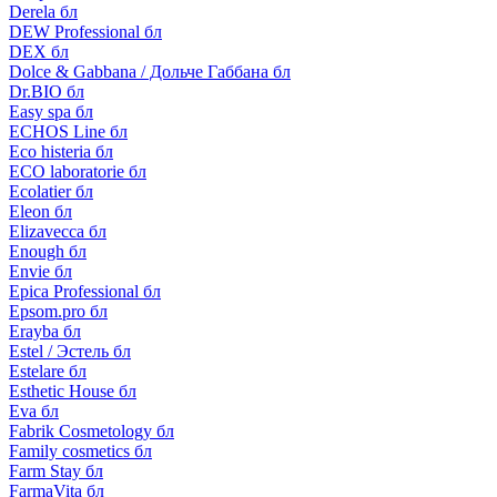
Derela бл
DEW Professional бл
DEX бл
Dolce & Gabbana / Дольче Габбана бл
Dr.BIO бл
Easy spa бл
ECHOS Line бл
Eco histeria бл
ECO laboratorie бл
Ecolatier бл
Eleon бл
Elizavecca бл
Enough бл
Envie бл
Epica Professional бл
Epsom.pro бл
Erayba бл
Estel / Эстель бл
Estelare бл
Esthetic House бл
Eva бл
Fabrik Cosmetology бл
Family cosmetics бл
Farm Stay бл
FarmaVita бл