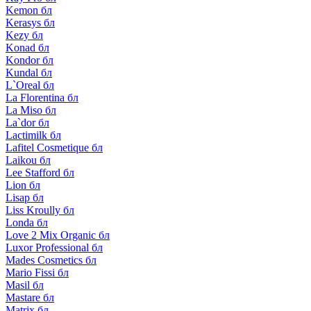
Kemon бл
Kerasys бл
Kezy бл
Konad бл
Kondor бл
Kundal бл
L`Oreal бл
La Florentina бл
La Miso бл
La`dor бл
Lactimilk бл
Lafitel Cosmetique бл
Laikou бл
Lee Stafford бл
Lion бл
Lisap бл
Liss Kroully бл
Londa бл
Love 2 Mix Organic бл
Luxor Professional бл
Mades Cosmetics бл
Mario Fissi бл
Masil бл
Mastare бл
Matrix бл