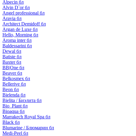
Alpecin бл
Alvin D`or бл
Angel professional бл
Aravia бл
Architect Demidoff бл
Argan de Luxe бл
Hello, Morning бл
Aroma inter бл
Baldessarini бл
Dewal бл
Batiste бл
Baxter бл
BB|One бл
Beaver бл
Belkosmex бл
Bellerive бл
Beon бл
Bielenda бл
Bielita / Биэлита бл
Bio_Plant бл
Bioaqua бл
Marrakech Royal Spa бл
Black бл
Blumarine / Блюмарин бл
Medi-Peel бл