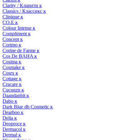
Clarity / Кларити к
Classics / Классикс к
Clinique к
CO.E к
Colour Intense к
Compliment к
Concept к
Corimo к
Corine de Farme к
Cos De BAHA к
Cosima к
Cosmake к
Cosrx к
Cottage к
Cracare к
Cucunzn к
Daandanbit к
Dabo к
Dark Blue db Cosmetic к
Dearboo к
Delia к
Deoproce к
Dermacol к
Dermal к