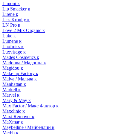
Limoni к
Lip Smacker к
Lirene к
Liss Kroully к
LN Pro к
Love 2 Mix Organic к
Luke к
Lumene к
Luofmiss к
Luxvisage к
Mades Cosmetics к
Madonna / Мадонна к
Magidou к
Make up Factory к
Malva / Мальва к
Manhattan к
Markell к
Marvel к
Mary & May к
Max Factor / Макс Фактор к
Maxclinic к
Maxi Remover к
MaXmar к
Maybelline / Мэйбеллин к
Med:b к