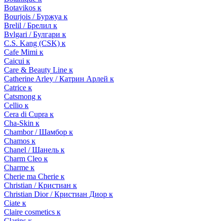
Botavikos к
Bourjois / Буржуа к
Brelil / Брелил к
Bvlgari / Булгари к
C.S. Kang (CSK) к
Cafe Mimi к
Caicui к
Care & Beauty Line к
Catherine Arley / Катрин Арлей к
Catrice к
Catsmong к
Cellio к
Cera di Cupra к
Cha-Skin к
Chambor / Шамбор к
Chamos к
Chanel / Шанель к
Charm Cleo к
Charme к
Cherie ma Cherie к
Christian / Кристиан к
Christian Dior / Кристиан Диор к
Ciate к
Claire cosmetics к
Clarins к