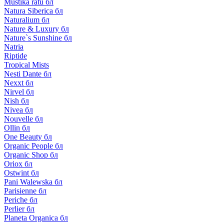
Mustika ratu бл
Natura Siberica бл
Naturalium бл
Nature & Luxury бл
Nature`s Sunshine бл
Natria
Riptide
Tropical Mists
Nesti Dante бл
Nexxt бл
Nirvel бл
Nish бл
Nivea бл
Nouvelle бл
Ollin бл
One Beauty бл
Organic People бл
Organic Shop бл
Oriox бл
Ostwint бл
Pani Walewska бл
Parisienne бл
Periche бл
Perlier бл
Planeta Organica бл