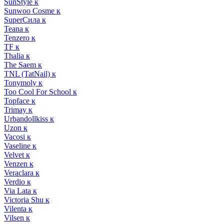
SunStyle к
Sunwoo Cosme к
SuperСила к
Teana к
Tenzero к
TF к
Thalia к
The Saem к
TNL (TatNail) к
Tonymoly к
Too Cool For School к
Topface к
Trimay к
Urbandollkiss к
Uzon к
Vacosi к
Vaseline к
Velvet к
Venzen к
Veraclara к
Verdio к
Via Lata к
Victoria Shu к
Vilenta к
Vilsen к