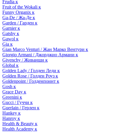
Frudia к
Fruit of the Wokali к
Funny Organix к
Ga-De / Жа-Де к
Garden / Гарден к
Garnier к
Gatsby к
Gawol к
Gia к
Gian Marco Venturi / Жан Марко Вентури к
Giorgio Armani / Джорджио Армани к
Givenchy / Живанши к
Global к
Golden Lady / Голден Леди к
Golden Rose / Голден Роуз к
Goldenpoint / Голденпоинт к
Gosh к
Grace Day к
Greenini к
Gucci / Гуччи к
Guerlain / Герлен к
Hankey к
Hanroy к
Health & Beauty к
Health Academy к