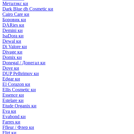
Металэкс ки
Dark Blue db Cosmetic ки
Cairo Care ки
Боровик ки
DARies ки
Demini ки
IsaDora ки
Dewal ки
Di Valore ки
Divage ки
Domix ки
Donegal / Донегал ки
Dove ки
DUP Pelhrimov ки
Edgar ки
El Corazon ки
Ellis Cosmetic ки
Essence ки
Estelare ки
Etude Organix ки
Eva ки
Evabond ки
Farres ки
Ffleur / Флер ки
Flirt ки