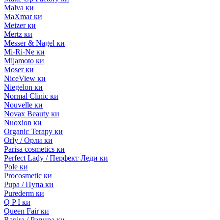
Malva ки
MaXmar ки
Meizer ки
Mertz ки
Messer & Nagel ки
Mi-Ri-Ne ки
Mijamoto ки
Moser ки
NiceView ки
Niegelon ки
Normal Clinic ки
Nouvelle ки
Novax Beauty ки
Nuoxion ки
Organic Terapy ки
Orly / Орли ки
Parisa cosmetics ки
Perfect Lady / Перфект Леди ки
Pole ки
Procosmetic ки
Pupa / Пупа ки
Purederm ки
Q P I ки
Queen Fair ки
Rapira / Рапира ки