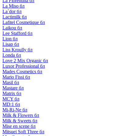
La Florentina бл
La Miso бл
La`dor бл
Lactimilk бл
Lafitel Cosmetique бл
Laikou бл
Lee Stafford бл
Lion бл
Lisap бл
Liss Kroully бл
Londa бл
Love 2 Mix Organic бл
Luxor Professional бл
Mades Cosmetics бл
Mario Fissi бл
Masil бл
Mastare бл
Matrix бл
MCY бл
MD:1 бл
Mi-Ri-Ne бл
Milk & Flowers бл
Milk & Sweets бл
Mise en scene бл
Mitsuei Soft Three бл