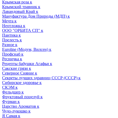
Крымская роза к
Крымский травник к
Лавандовый Край к
Мануфактура Дом Природы (МДП) к
Мечта к
Неотложка к
ООО "ОРБИТА СП" к
Пантика к
Прелесть к
Разное к
Euroline (Модум, Вилсен) к
Профснаб к
Ресничка к
Рецепты бабушки Агафьи к
Сакские грязи к
Северное Сияние к
Секреты лучших здравниц СССР (СССР) к
Сибирское здоровье к
СКЭМ к
Фельдшер к
Фруктовый поцелуй к
Фурман к
Царство Ароматов к
Чудо-лукошко к
Я Самая к