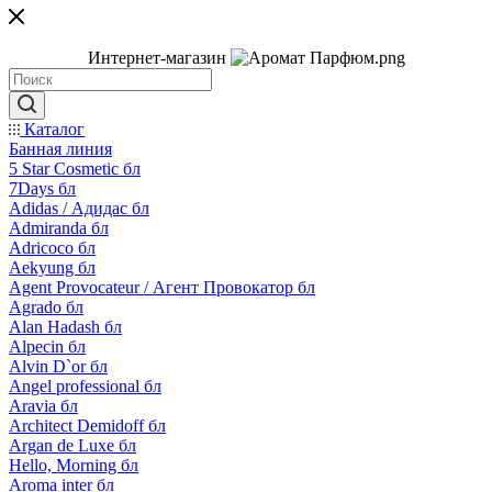
Интернет-магазин
Каталог
Банная линия
5 Star Cosmetic бл
7Days бл
Adidas / Адидас бл
Admiranda бл
Adricoco бл
Aekyung бл
Agent Provocateur / Агент Провокатор бл
Agrado бл
Alan Hadash бл
Alpecin бл
Alvin D`or бл
Angel professional бл
Aravia бл
Architect Demidoff бл
Argan de Luxe бл
Hello, Morning бл
Aroma inter бл