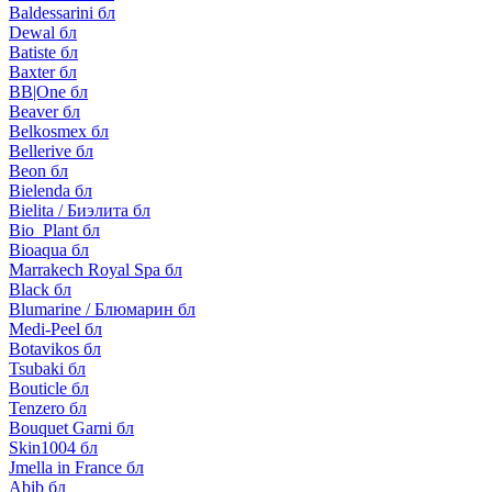
Baldessarini бл
Dewal бл
Batiste бл
Baxter бл
BB|One бл
Beaver бл
Belkosmex бл
Bellerive бл
Beon бл
Bielenda бл
Bielita / Биэлита бл
Bio_Plant бл
Bioaqua бл
Marrakech Royal Spa бл
Black бл
Blumarine / Блюмарин бл
Medi-Peel бл
Botavikos бл
Tsubaki бл
Bouticle бл
Tenzero бл
Bouquet Garni бл
Skin1004 бл
Jmella in France бл
Abib бл