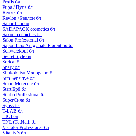
Proffs бл
Pupa / Пупа бл
Reuzel бл
Revlon / Ревлон бл
Sabai Thai бл
SADAPACK cosmetics бл
Sakura cosmetics бл
Salon Professional бл
Saponificio Artigianale Fiorentino бл
Schwarzkopf бл
Secret Style бл
Serical бл
Shary бл
Shukobutsu Monogatari бл
Sim Sensitive бл
Smart Molecule бл
Start Epil бл
Studio Professional бл
SuperСила бл
Syoss бл
T-LAB бл
TIGI бл
TNL (TatNail) бл
V-Color Professional бл
Vitality`s бл