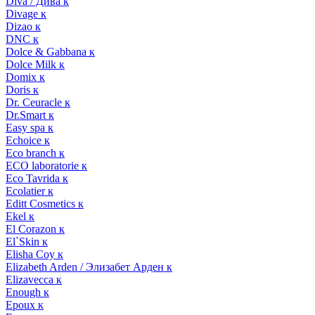
Diva / Дива к
Divage к
Dizao к
DNC к
Dolce & Gabbana к
Dolce Milk к
Domix к
Doris к
Dr. Ceuracle к
Dr.Smart к
Easy spa к
Echoice к
Eco branch к
ECO laboratorie к
Eco Tavrida к
Ecolatier к
Editt Cosmetics к
Ekel к
El Corazon к
El`Skin к
Elisha Coy к
Elizabeth Arden / Элизабет Арден к
Elizavecca к
Enough к
Epoux к