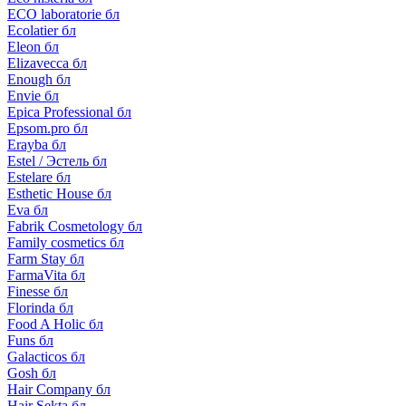
ECO laboratorie бл
Ecolatier бл
Eleon бл
Elizavecca бл
Enough бл
Envie бл
Epica Professional бл
Epsom.pro бл
Erayba бл
Estel / Эстель бл
Estelare бл
Esthetic House бл
Eva бл
Fabrik Cosmetology бл
Family cosmetics бл
Farm Stay бл
FarmaVita бл
Finesse бл
Florinda бл
Food A Holic бл
Funs бл
Galacticos бл
Gosh бл
Hair Company бл
Hair Sekta бл