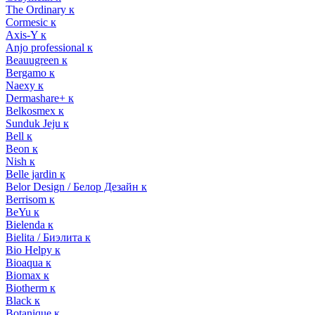
The Ordinary к
Cormesic к
Axis-Y к
Anjo professional к
Beauugreen к
Bergamo к
Naexy к
Dermashare+ к
Belkosmex к
Sunduk Jeju к
Bell к
Beon к
Nish к
Belle jardin к
Belor Design / Белор Дезайн к
Berrisom к
BeYu к
Bielenda к
Bielita / Биэлита к
Bio Helpy к
Bioaqua к
Biomax к
Biotherm к
Black к
Botanique к