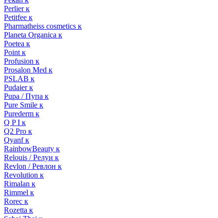
Perlier к
Petitfee к
Pharmatheiss cosmetics к
Planeta Organica к
Poetea к
Point к
Profusion к
Prosalon Med к
PSLAB к
Pudaier к
Pupa / Пупа к
Pure Smile к
Purederm к
Q P I к
Q2 Pro к
Qyanf к
RainbowBeauty к
Relouis / Релуи к
Revlon / Ревлон к
Revolution к
Rimalan к
Rimmel к
Rorec к
Rozetta к