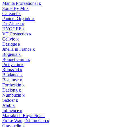
Manita Professional к
Some By Mi к
Care:nel к
Pantera Organic к
Dr. Althea к
HYGGEE к
VT Cosmetics к
Cellvio к
Dasique к
Jmella in France к
Bogenia к
Bouqet Garni к
Prettyskin к
Rom&nd к
Biodance к
Beaumyr к
Fortheskin к
Daejong к
Numbuzin к
Sadoer к
Abib к
Influence к
Marrakech Royal Spa к
Fu Le Wang Yi Jun Gao к
Graymelin к