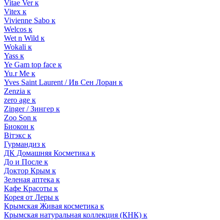
Vitae Ver к
Vitex к
Vivienne Sabo к
Welcos к
Wet n Wild к
Wokali к
Yass к
Ye Gam top face к
Yu.r Me к
Yves Saint Laurent / Ив Сен Лоран к
Zenzia к
zero age к
Zinger / Зингер к
Zoo Son к
Биокон к
Вiтэкс к
Гурмандиз к
ДК Домашняя Косметика к
До и После к
Доктор Крым к
Зеленая аптека к
Кафе Красоты к
Корея от Леры к
Крымская Живая косметика к
Крымская натуральная коллекция (КНК) к