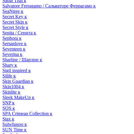
Sabai Thai к
Salvatore Ferragamo / Сальваторе Феррагамо к
SeaNtree к
Secret Key к
Secret Skin к
Secret Style к
Senita / Сенита к
Sephora к
Sersanlove к
Seventeen к
Severina к
Sharline / Шарлин к
Shary к
Sigil inspired к
Silife к
Skin Guardian к
Skin1004 к
Skinlite к
Sleek MakeUp к
SNP к
SOS к
SPA Crimean Collection к
Stax к
Sulwhasoo к
SUN Time к