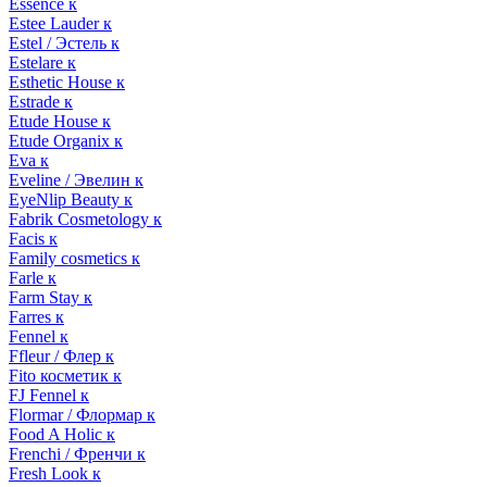
Essence к
Estee Lauder к
Estel / Эстель к
Estelare к
Esthetic House к
Estrade к
Etude House к
Etude Organix к
Eva к
Eveline / Эвелин к
EyeNlip Beauty к
Fabrik Cosmetology к
Facis к
Family cosmetics к
Farle к
Farm Stay к
Farres к
Fennel к
Ffleur / Флер к
Fito косметик к
FJ Fennel к
Flormar / Флормар к
Food A Holic к
Frenchi / Френчи к
Fresh Look к