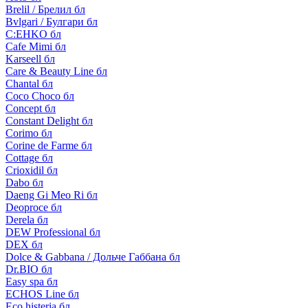
Brelil / Брелил бл
Bvlgari / Булгари бл
C:EHKO бл
Cafe Mimi бл
Karseell бл
Care & Beauty Line бл
Chantal бл
Coco Choco бл
Concept бл
Constant Delight бл
Corimo бл
Corine de Farme бл
Cottage бл
Crioxidil бл
Dabo бл
Daeng Gi Meo Ri бл
Deoproce бл
Derela бл
DEW Professional бл
DEX бл
Dolce & Gabbana / Дольче Габбана бл
Dr.BIO бл
Easy spa бл
ECHOS Line бл
Eco histeria бл