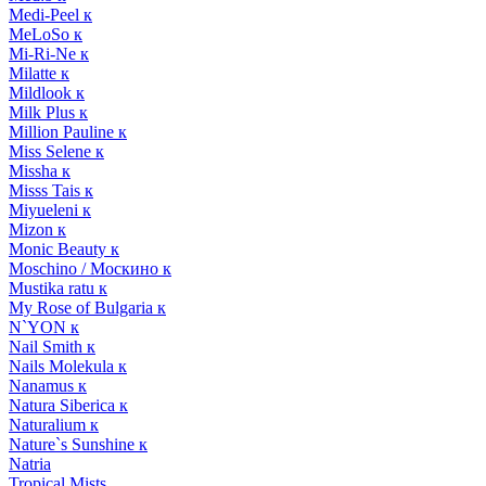
Medi-Peel к
MeLoSo к
Mi-Ri-Ne к
Milatte к
Mildlook к
Milk Plus к
Million Pauline к
Miss Selene к
Missha к
Misss Tais к
Miyueleni к
Mizon к
Monic Beauty к
Moschino / Москино к
Mustika ratu к
My Rose of Bulgaria к
N`YON к
Nail Smith к
Nails Molekula к
Nanamus к
Natura Siberica к
Naturalium к
Nature`s Sunshine к
Natria
Tropical Mists