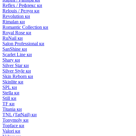
Reflex / Рефлекс ки
Relouis / Релуи ки
Revolution ки
Rimalan ки
Romantic Collection ки
Royal Rose ки
RuNail ки
Salon Professional ки
SanShine ки
Scarlet Line ки
Shary ки
Silver Star ки
Silver Style ки
Skin Reborn ки
Skinlite ки
SPL ки
Stella ки
Still ки
TF ки
Titania ки
TNL (TatNail) ки
Tonymoly ки
Topface ки
Valori ки