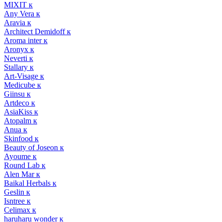
MIXIT к
Any Vera к
Aravia к
Architect Demidoff к
Aroma inter к
Aronyx к
Neverti к
Stallary к
Art-Visage к
Medicube к
Giinsu к
Artdeco к
AsiaKiss к
Atopalm к
Anua к
Skinfood к
Beauty of Joseon к
Ayoume к
Round Lab к
Alen Mar к
Baikal Herbals к
Geslin к
Isntree к
Celimax к
haruharu wonder к