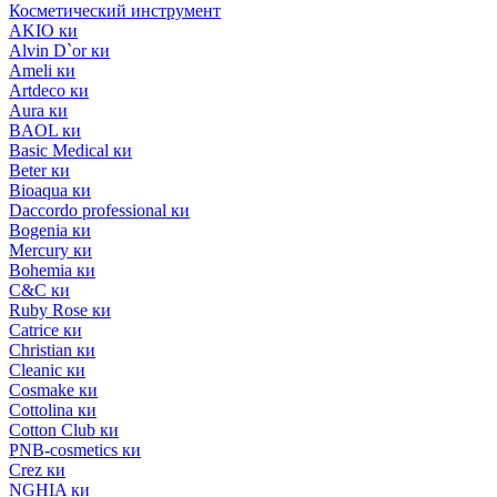
Косметический инструмент
AKIO ки
Alvin D`or ки
Ameli ки
Artdeco ки
Aura ки
BAOL ки
Basic Medical ки
Beter ки
Bioaqua ки
Daccordo professional ки
Bogenia ки
Mercury ки
Bohemia ки
C&C ки
Ruby Rose ки
Catrice ки
Christian ки
Cleanic ки
Cosmake ки
Cottolina ки
Cotton Club ки
PNB-cosmetics ки
Crez ки
NGHIA ки