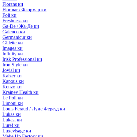
Florans ки
Flormar / Флормар ки
Foli ки
Freshness ки
Ga-De / Жа-Де ки
Galenco ки
Germanicur ки
Gillette ки
Images ки
Infinity ки
Irisk Professional ки
Iron Style ки
Jovial ки
Kaizer ки
Kapous ки
Kenzo ки
Krainev Health ки
Le Poli ки
Limoni ки
Louis Feraud / Луис Ферауд ки
Lukas ки
Lukasi ки
Lure! ки
Luxevisage ки
Make Up Factory ки