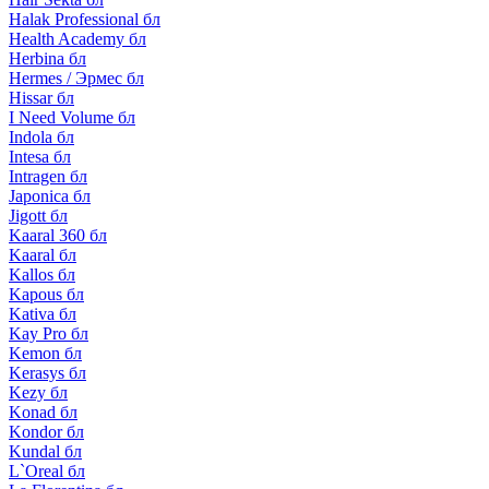
Halak Professional бл
Health Academy бл
Herbina бл
Hermes / Эрмес бл
Hissar бл
I Need Volume бл
Indola бл
Intesa бл
Intragen бл
Japonica бл
Jigott бл
Kaaral 360 бл
Kaaral бл
Kallos бл
Kapous бл
Kativa бл
Kay Pro бл
Kemon бл
Kerasys бл
Kezy бл
Konad бл
Kondor бл
Kundal бл
L`Oreal бл