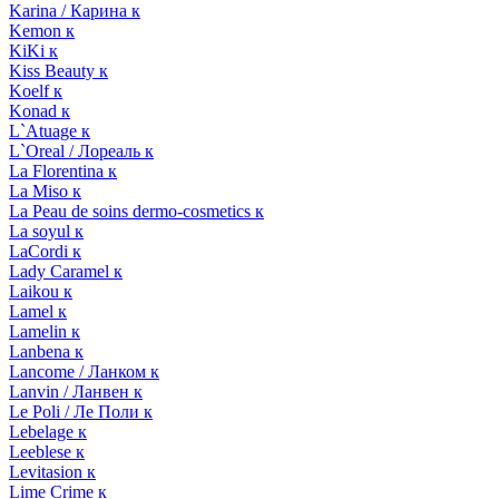
Karina / Карина к
Kemon к
KiKi к
Kiss Beauty к
Koelf к
Konad к
L`Atuage к
L`Oreal / Лореаль к
La Florentina к
La Miso к
La Peau de soins dermo-cosmetics к
La soyul к
LaCordi к
Lady Caramel к
Laikou к
Lamel к
Lamelin к
Lanbena к
Lancome / Ланком к
Lanvin / Ланвен к
Le Poli / Ле Поли к
Lebelage к
Leeblese к
Levitasion к
Lime Crime к