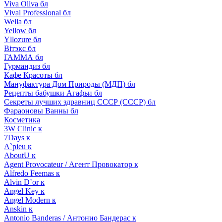
Viva Oliva бл
Vival Professional бл
Wella бл
Yellow бл
Yllozure бл
Вiтэкс бл
ГАММА бл
Гурмандиз бл
Кафе Красоты бл
Мануфактура Дом Природы (МДП) бл
Рецепты бабушки Агафьи бл
Секреты лучших здравниц СССР (СССР) бл
Фараоновы Ванны бл
Косметика
3W Clinic к
7Days к
A`pieu к
AboutU к
Agent Provocateur / Агент Провокатор к
Alfredo Feemas к
Alvin D`or к
Angel Key к
Angel Modern к
Anskin к
Antonio Banderas / Антонио Бандерас к