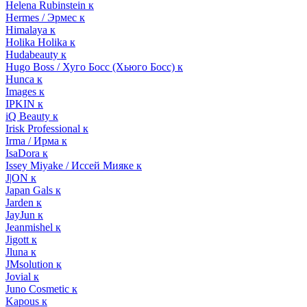
Helena Rubinstein к
Hermes / Эрмес к
Himalaya к
Holika Holika к
Hudabeauty к
Hugo Boss / Хуго Босс (Хьюго Босс) к
Hunca к
Images к
IPKIN к
iQ Beauty к
Irisk Professional к
Irma / Ирма к
IsaDora к
Issey Miyake / Иссей Мияке к
J|ON к
Japan Gals к
Jarden к
JayJun к
Jeanmishel к
Jigott к
Jluna к
JMsolution к
Jovial к
Juno Cosmetic к
Kapous к