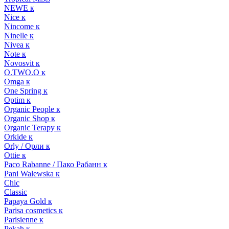
NEWE к
Nice к
Nincome к
Ninelle к
Nivea к
Note к
Novosvit к
O.TWO.O к
Omga к
One Spring к
Optim к
Organic People к
Organic Shop к
Organic Terapy к
Orkide к
Orly / Орли к
Ottie к
Paco Rabanne / Пако Рабанн к
Pani Walewska к
Chic
Classic
Papaya Gold к
Parisa cosmetics к
Parisienne к
Pekah к