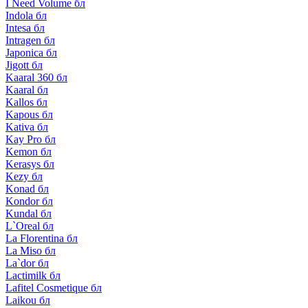
I Need Volume бл
Indola бл
Intesa бл
Intragen бл
Japonica бл
Jigott бл
Kaaral 360 бл
Kaaral бл
Kallos бл
Kapous бл
Kativa бл
Kay Pro бл
Kemon бл
Kerasys бл
Kezy бл
Konad бл
Kondor бл
Kundal бл
L`Oreal бл
La Florentina бл
La Miso бл
La`dor бл
Lactimilk бл
Lafitel Cosmetique бл
Laikou бл