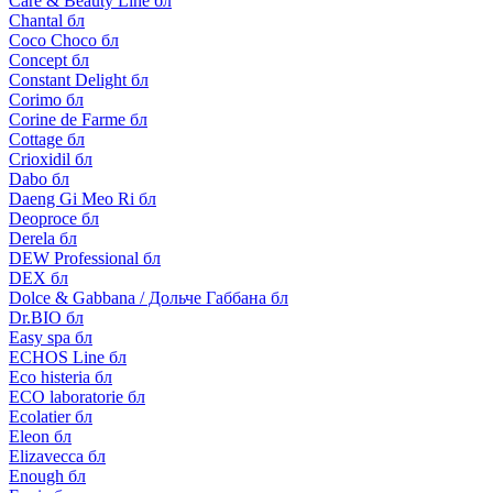
Care & Beauty Line бл
Chantal бл
Coco Choco бл
Concept бл
Constant Delight бл
Corimo бл
Corine de Farme бл
Cottage бл
Crioxidil бл
Dabo бл
Daeng Gi Meo Ri бл
Deoproce бл
Derela бл
DEW Professional бл
DEX бл
Dolce & Gabbana / Дольче Габбана бл
Dr.BIO бл
Easy spa бл
ECHOS Line бл
Eco histeria бл
ECO laboratorie бл
Ecolatier бл
Eleon бл
Elizavecca бл
Enough бл