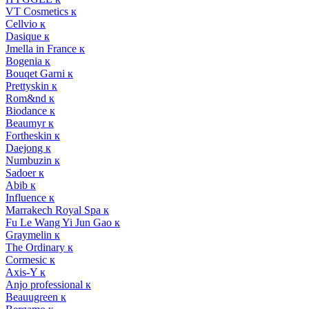
VT Cosmetics к
Cellvio к
Dasique к
Jmella in France к
Bogenia к
Bouqet Garni к
Prettyskin к
Rom&nd к
Biodance к
Beaumyr к
Fortheskin к
Daejong к
Numbuzin к
Sadoer к
Abib к
Influence к
Marrakech Royal Spa к
Fu Le Wang Yi Jun Gao к
Graymelin к
The Ordinary к
Cormesic к
Axis-Y к
Anjo professional к
Beauugreen к