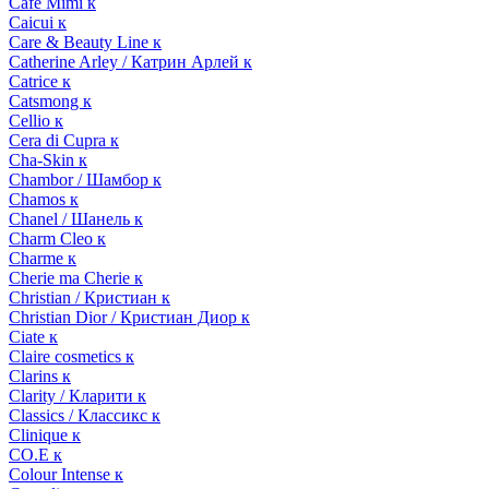
Cafe Mimi к
Caicui к
Care & Beauty Line к
Catherine Arley / Катрин Арлей к
Catrice к
Catsmong к
Cellio к
Cera di Cupra к
Cha-Skin к
Chambor / Шамбор к
Chamos к
Chanel / Шанель к
Charm Cleo к
Charme к
Cherie ma Cherie к
Christian / Кристиан к
Christian Dior / Кристиан Диор к
Ciate к
Claire cosmetics к
Clarins к
Clarity / Кларити к
Classics / Классикс к
Clinique к
CO.E к
Colour Intense к