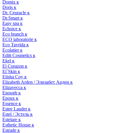
Domix к
Doris к
Dr. Ceuracle к
Dr.Smart к
Easy spa к
Echoice к
Eco branch к
ECO laboratorie к
Eco Tavrida к
Ecolatier к
Editt Cosmetics к
Ekel к
El Corazon к
El`Skin к
Elisha Coy к
Elizabeth Arden / Элизабет Арден к
Elizavecca к
Enough к
Epoux к
Essence к
Estee Lauder к
Estel / Эстель к
Estelare к
Esthetic House к
Estrade к