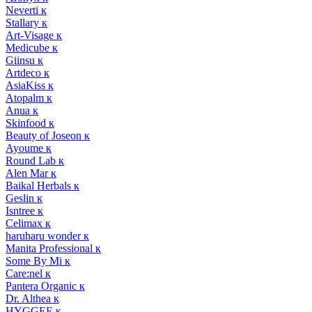
Neverti к
Stallary к
Art-Visage к
Medicube к
Giinsu к
Artdeco к
AsiaKiss к
Atopalm к
Anua к
Skinfood к
Beauty of Joseon к
Ayoume к
Round Lab к
Alen Mar к
Baikal Herbals к
Geslin к
Isntree к
Celimax к
haruharu wonder к
Manita Professional к
Some By Mi к
Care:nel к
Pantera Organic к
Dr. Althea к
HYGGEE к