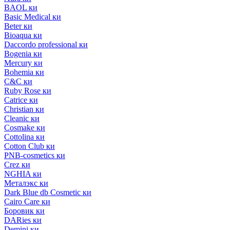
BAOL ки
Basic Medical ки
Beter ки
Bioaqua ки
Daccordo professional ки
Bogenia ки
Mercury ки
Bohemia ки
C&C ки
Ruby Rose ки
Catrice ки
Christian ки
Cleanic ки
Cosmake ки
Cottolina ки
Cotton Club ки
PNB-cosmetics ки
Crez ки
NGHIA ки
Металэкс ки
Dark Blue db Cosmetic ки
Cairo Care ки
Боровик ки
DARies ки
Demini ки