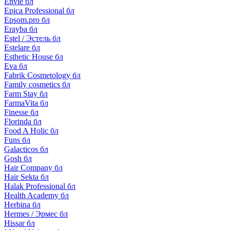
Envie бл
Epica Professional бл
Epsom.pro бл
Erayba бл
Estel / Эстель бл
Estelare бл
Esthetic House бл
Eva бл
Fabrik Cosmetology бл
Family cosmetics бл
Farm Stay бл
FarmaVita бл
Finesse бл
Florinda бл
Food A Holic бл
Funs бл
Galacticos бл
Gosh бл
Hair Company бл
Hair Sekta бл
Halak Professional бл
Health Academy бл
Herbina бл
Hermes / Эрмес бл
Hissar бл