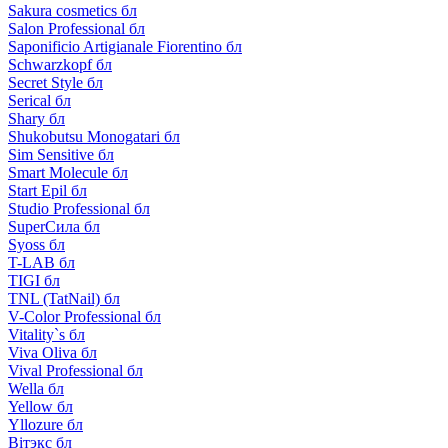
Sakura cosmetics бл
Salon Professional бл
Saponificio Artigianale Fiorentino бл
Schwarzkopf бл
Secret Style бл
Serical бл
Shary бл
Shukobutsu Monogatari бл
Sim Sensitive бл
Smart Molecule бл
Start Epil бл
Studio Professional бл
SuperСила бл
Syoss бл
T-LAB бл
TIGI бл
TNL (TatNail) бл
V-Color Professional бл
Vitality`s бл
Viva Oliva бл
Vival Professional бл
Wella бл
Yellow бл
Yllozure бл
Вiтэкс бл