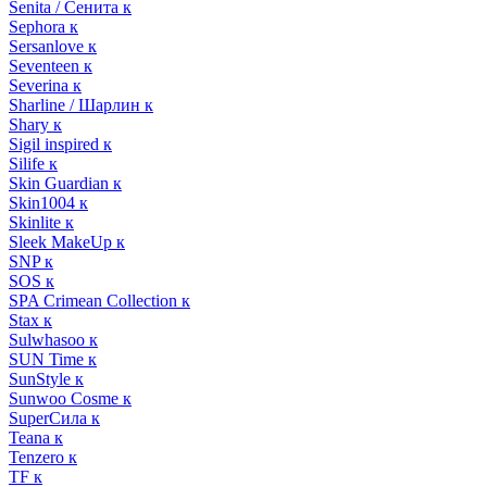
Senita / Сенита к
Sephora к
Sersanlove к
Seventeen к
Severina к
Sharline / Шарлин к
Shary к
Sigil inspired к
Silife к
Skin Guardian к
Skin1004 к
Skinlite к
Sleek MakeUp к
SNP к
SOS к
SPA Crimean Collection к
Stax к
Sulwhasoo к
SUN Time к
SunStyle к
Sunwoo Cosme к
SuperСила к
Teana к
Tenzero к
TF к