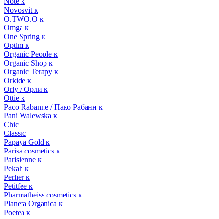
Note к
Novosvit к
O.TWO.O к
Omga к
One Spring к
Optim к
Organic People к
Organic Shop к
Organic Terapy к
Orkide к
Orly / Орли к
Ottie к
Paco Rabanne / Пако Рабанн к
Pani Walewska к
Chic
Classic
Papaya Gold к
Parisa cosmetics к
Parisienne к
Pekah к
Perlier к
Petitfee к
Pharmatheiss cosmetics к
Planeta Organica к
Poetea к