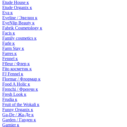
Etude House к
Etude Organix к
Eva к
Eveline / Эвелин к
EyeNlip Beauty к
Fabrik Cosmetology к
Facis к
Family cosmetics к
Farle к
Farm Stay к
Farres к
Fennel к
Ffleur / Флер к
Fito косметик к
FJ Fennel к
Flormar / Флормар к
Food A Holic к
Frenchi / Френчи к
Fresh Look к
Frudia к
Fruit of the Wokali к
Funny Organix к
Ga-De / Жа-Де к
Garden / Гарден к
Garnier к