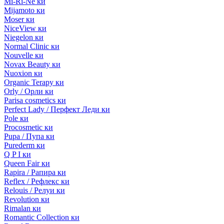
Mi-Ri-Ne ки
Mijamoto ки
Moser ки
NiceView ки
Niegelon ки
Normal Clinic ки
Nouvelle ки
Novax Beauty ки
Nuoxion ки
Organic Terapy ки
Orly / Орли ки
Parisa cosmetics ки
Perfect Lady / Перфект Леди ки
Pole ки
Procosmetic ки
Pupa / Пупа ки
Purederm ки
Q P I ки
Queen Fair ки
Rapira / Рапира ки
Reflex / Рефлекс ки
Relouis / Релуи ки
Revolution ки
Rimalan ки
Romantic Collection ки