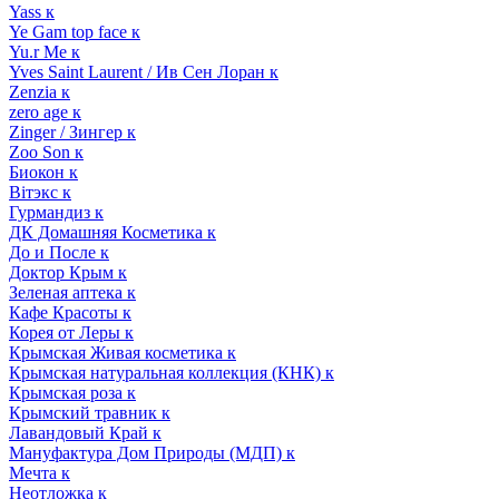
Yass к
Ye Gam top face к
Yu.r Me к
Yves Saint Laurent / Ив Сен Лоран к
Zenzia к
zero age к
Zinger / Зингер к
Zoo Son к
Биокон к
Вiтэкс к
Гурмандиз к
ДК Домашняя Косметика к
До и После к
Доктор Крым к
Зеленая аптека к
Кафе Красоты к
Корея от Леры к
Крымская Живая косметика к
Крымская натуральная коллекция (КНК) к
Крымская роза к
Крымский травник к
Лавандовый Край к
Мануфактура Дом Природы (МДП) к
Мечта к
Неотложка к