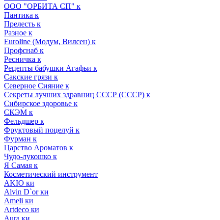
ООО "ОРБИТА СП" к
Пантика к
Прелесть к
Разное к
Euroline (Модум, Вилсен) к
Профснаб к
Ресничка к
Рецепты бабушки Агафьи к
Сакские грязи к
Северное Сияние к
Секреты лучших здравниц СССР (СССР) к
Сибирское здоровье к
СКЭМ к
Фельдшер к
Фруктовый поцелуй к
Фурман к
Царство Ароматов к
Чудо-лукошко к
Я Самая к
Косметический инструмент
AKIO ки
Alvin D`or ки
Ameli ки
Artdeco ки
Aura ки