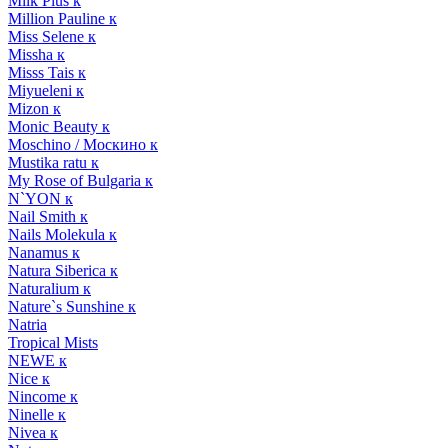
Milk Plus к
Million Pauline к
Miss Selene к
Missha к
Misss Tais к
Miyueleni к
Mizon к
Monic Beauty к
Moschino / Москино к
Mustika ratu к
My Rose of Bulgaria к
N`YON к
Nail Smith к
Nails Molekula к
Nanamus к
Natura Siberica к
Naturalium к
Nature`s Sunshine к
Natria
Tropical Mists
NEWE к
Nice к
Nincome к
Ninelle к
Nivea к