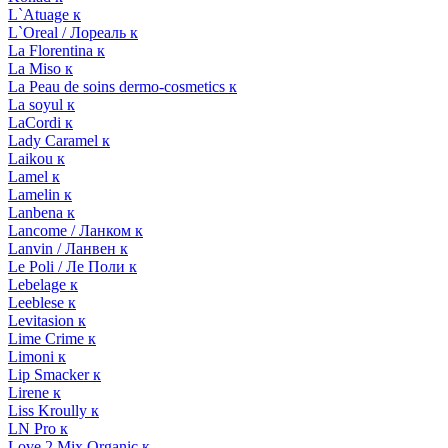
L`Atuage к
L`Oreal / Лореаль к
La Florentina к
La Miso к
La Peau de soins dermo-cosmetics к
La soyul к
LaCordi к
Lady Caramel к
Laikou к
Lamel к
Lamelin к
Lanbena к
Lancome / Ланком к
Lanvin / Ланвен к
Le Poli / Ле Поли к
Lebelage к
Leeblese к
Levitasion к
Lime Crime к
Limoni к
Lip Smacker к
Lirene к
Liss Kroully к
LN Pro к
Love 2 Mix Organic к