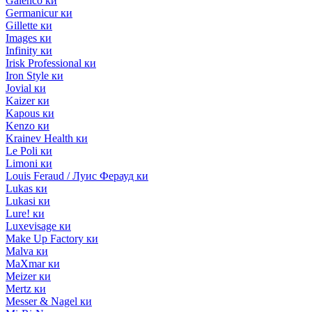
Galenco ки
Germanicur ки
Gillette ки
Images ки
Infinity ки
Irisk Professional ки
Iron Style ки
Jovial ки
Kaizer ки
Kapous ки
Kenzo ки
Krainev Health ки
Le Poli ки
Limoni ки
Louis Feraud / Луис Ферауд ки
Lukas ки
Lukasi ки
Lure! ки
Luxevisage ки
Make Up Factory ки
Malva ки
MaXmar ки
Meizer ки
Mertz ки
Messer & Nagel ки