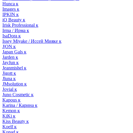
Hunca к
Images к
IPKIN к
iQ Beauty к
Irisk Professional к
Irma / Ирма к
IsaDora к
Issey Miyake / Иссей Мияке к
J|ON к
Japan Gals к
Jarden к
JayJun к
Jeanmishel к
Jigott к
Jluna к
JMsolution к
Jovial к
Juno Cosmetic к
Kapous к
Karina / Карина к
Kemon к
KiKi к
Kiss Beauty к
Koelf к
Konad к