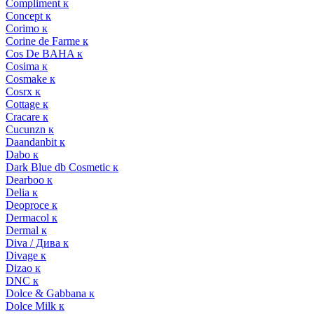
Compliment к
Concept к
Corimo к
Corine de Farme к
Cos De BAHA к
Cosima к
Cosmake к
Cosrx к
Cottage к
Cracare к
Cucunzn к
Daandanbit к
Dabo к
Dark Blue db Cosmetic к
Dearboo к
Delia к
Deoproce к
Dermacol к
Dermal к
Diva / Дива к
Divage к
Dizao к
DNC к
Dolce & Gabbana к
Dolce Milk к