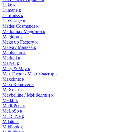
Luke к
Lumene к
Luofmiss к
Luxvisage к
Mades Cosmetics к
Madonna / Мадонна к
Magidou к
Make up Factory к
Malva / Мальва к
Manhattan к
Markell к
Marvel к
Mary & May к
Max Factor / Макс Фактор к
Maxclinic к
Maxi Remover к
MaXmar к
Maybelline / Мэйбеллин к
Med:b к
Medi-Peel к
MeLoSo к
Mi-Ri-Ne к
Milatte к
Mildlook к