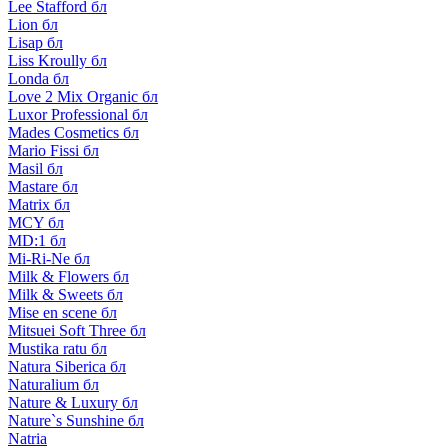
Lee Stafford бл
Lion бл
Lisap бл
Liss Kroully бл
Londa бл
Love 2 Mix Organic бл
Luxor Professional бл
Mades Cosmetics бл
Mario Fissi бл
Masil бл
Mastare бл
Matrix бл
MCY бл
MD:1 бл
Mi-Ri-Ne бл
Milk & Flowers бл
Milk & Sweets бл
Mise en scene бл
Mitsuei Soft Three бл
Mustika ratu бл
Natura Siberica бл
Naturalium бл
Nature & Luxury бл
Nature`s Sunshine бл
Natria