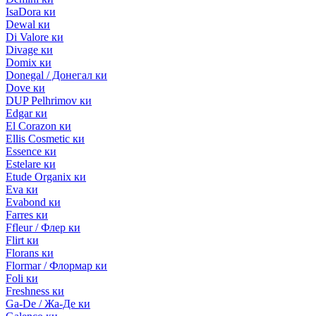
IsaDora ки
Dewal ки
Di Valore ки
Divage ки
Domix ки
Donegal / Донегал ки
Dove ки
DUP Pelhrimov ки
Edgar ки
El Corazon ки
Ellis Cosmetic ки
Essence ки
Estelare ки
Etude Organix ки
Eva ки
Evabond ки
Farres ки
Ffleur / Флер ки
Flirt ки
Florans ки
Flormar / Флормар ки
Foli ки
Freshness ки
Ga-De / Жа-Де ки