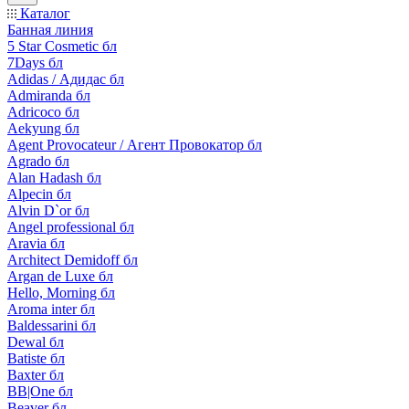
Каталог
Банная линия
5 Star Cosmetic бл
7Days бл
Adidas / Адидас бл
Admiranda бл
Adricoco бл
Aekyung бл
Agent Provocateur / Агент Провокатор бл
Agrado бл
Alan Hadash бл
Alpecin бл
Alvin D`or бл
Angel professional бл
Aravia бл
Architect Demidoff бл
Argan de Luxe бл
Hello, Morning бл
Aroma inter бл
Baldessarini бл
Dewal бл
Batiste бл
Baxter бл
BB|One бл
Beaver бл