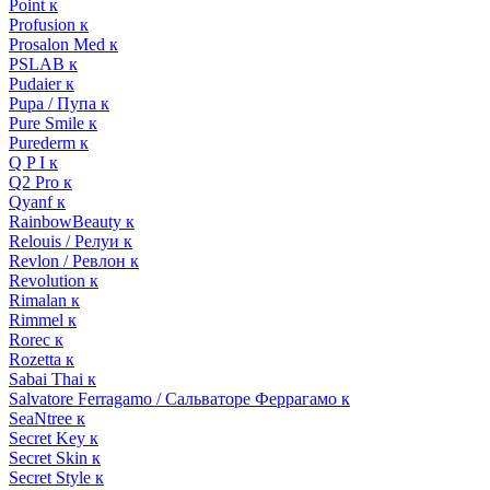
Point к
Profusion к
Prosalon Med к
PSLAB к
Pudaier к
Pupa / Пупа к
Pure Smile к
Purederm к
Q P I к
Q2 Pro к
Qyanf к
RainbowBeauty к
Relouis / Релуи к
Revlon / Ревлон к
Revolution к
Rimalan к
Rimmel к
Rorec к
Rozetta к
Sabai Thai к
Salvatore Ferragamo / Сальваторе Феррагамо к
SeaNtree к
Secret Key к
Secret Skin к
Secret Style к