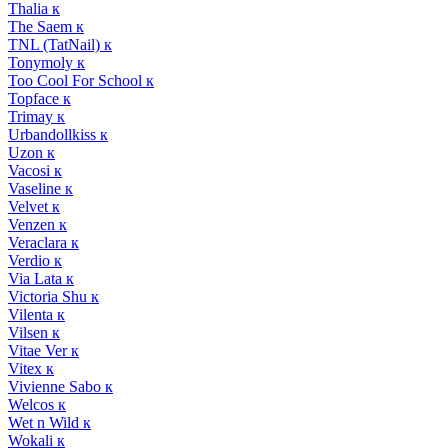
Thalia к
The Saem к
TNL (TatNail) к
Tonymoly к
Too Cool For School к
Topface к
Trimay к
Urbandollkiss к
Uzon к
Vacosi к
Vaseline к
Velvet к
Venzen к
Veraclara к
Verdio к
Via Lata к
Victoria Shu к
Vilenta к
Vilsen к
Vitae Ver к
Vitex к
Vivienne Sabo к
Welcos к
Wet n Wild к
Wokali к