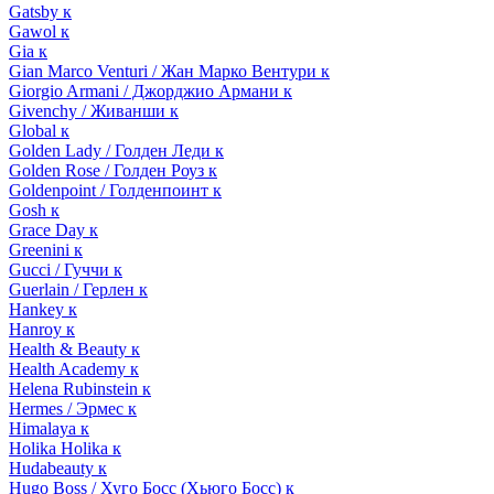
Gatsby к
Gawol к
Gia к
Gian Marco Venturi / Жан Марко Вентури к
Giorgio Armani / Джорджио Армани к
Givenchy / Живанши к
Global к
Golden Lady / Голден Леди к
Golden Rose / Голден Роуз к
Goldenpoint / Голденпоинт к
Gosh к
Grace Day к
Greenini к
Gucci / Гуччи к
Guerlain / Герлен к
Hankey к
Hanroy к
Health & Beauty к
Health Academy к
Helena Rubinstein к
Hermes / Эрмес к
Himalaya к
Holika Holika к
Hudabeauty к
Hugo Boss / Хуго Босс (Хьюго Босс) к