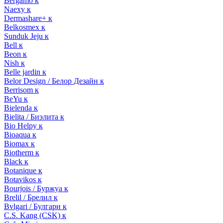
Bergamo к
Naexy к
Dermashare+ к
Belkosmex к
Sunduk Jeju к
Bell к
Beon к
Nish к
Belle jardin к
Belor Design / Белор Дезайн к
Berrisom к
BeYu к
Bielenda к
Bielita / Биэлита к
Bio Helpy к
Bioaqua к
Biomax к
Biotherm к
Black к
Botanique к
Botavikos к
Bourjois / Буржуа к
Brelil / Брелил к
Bvlgari / Булгари к
C.S. Kang (CSK) к