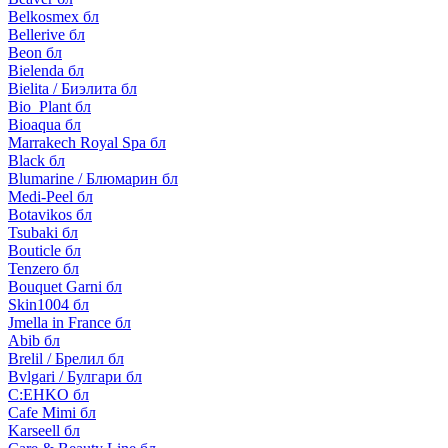
Belkosmex бл
Bellerive бл
Beon бл
Bielenda бл
Bielita / Биэлита бл
Bio_Plant бл
Bioaqua бл
Marrakech Royal Spa бл
Black бл
Blumarine / Блюмарин бл
Medi-Peel бл
Botavikos бл
Tsubaki бл
Bouticle бл
Tenzero бл
Bouquet Garni бл
Skin1004 бл
Jmella in France бл
Abib бл
Brelil / Брелил бл
Bvlgari / Булгари бл
C:EHKO бл
Cafe Mimi бл
Karseell бл