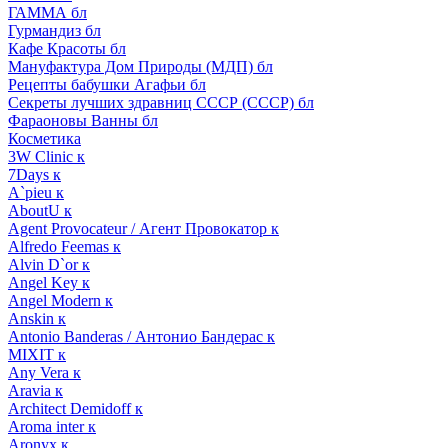
ГАММА бл
Гурмандиз бл
Кафе Красоты бл
Мануфактура Дом Природы (МДП) бл
Рецепты бабушки Агафьи бл
Секреты лучших здравниц СССР (СССР) бл
Фараоновы Ванны бл
Косметика
3W Clinic к
7Days к
A`pieu к
AboutU к
Agent Provocateur / Агент Провокатор к
Alfredo Feemas к
Alvin D`or к
Angel Key к
Angel Modern к
Anskin к
Antonio Banderas / Антонио Бандерас к
MIXIT к
Any Vera к
Aravia к
Architect Demidoff к
Aroma inter к
Aronyx к