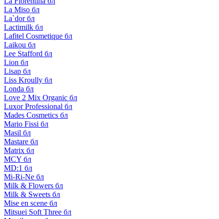
La Florentina бл
La Miso бл
La`dor бл
Lactimilk бл
Lafitel Cosmetique бл
Laikou бл
Lee Stafford бл
Lion бл
Lisap бл
Liss Kroully бл
Londa бл
Love 2 Mix Organic бл
Luxor Professional бл
Mades Cosmetics бл
Mario Fissi бл
Masil бл
Mastare бл
Matrix бл
MCY бл
MD:1 бл
Mi-Ri-Ne бл
Milk & Flowers бл
Milk & Sweets бл
Mise en scene бл
Mitsuei Soft Three бл