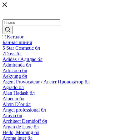
Каталог
Банная линия
5 Star Cosmetic бл
7Days бл
Adidas / Адидас бл
Admiranda бл
Adricoco бл
Aekyung бл
Agent Provocateur / Агент Провокатор бл
Agrado бл
Alan Hadash бл
Alpecin бл
Alvin D`or бл
Angel professional бл
Aravia бл
Architect Demidoff бл
Argan de Luxe бл
Hello, Morning бл
Aroma inter бл