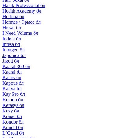
Halak Professional бл
Health Academy бл
Herbina бл
Hermes / Эрмес бл
Hissar бл
I Need Volume бл
Indola бл
Intesa бл
Intragen бл
Japonica бл
Jigott бл
Kaaral 360 бл
Kaaral бл
Kallos бл
Kapous бл
Kativa бл
Kay Pro бл
Kemon бл
Kerasys бл
Kezy бл
Konad бл
Kondor бл
Kundal бл
L`Oreal бл