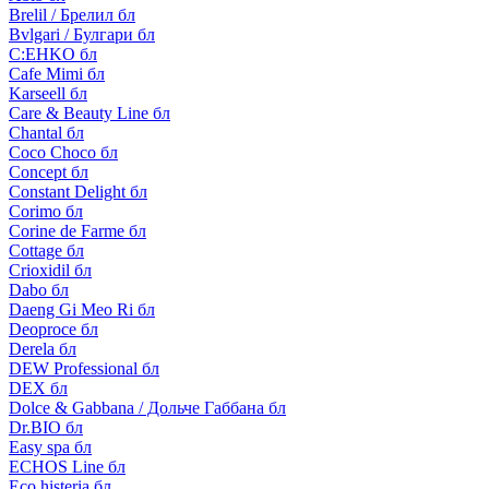
Brelil / Брелил бл
Bvlgari / Булгари бл
C:EHKO бл
Cafe Mimi бл
Karseell бл
Care & Beauty Line бл
Chantal бл
Coco Choco бл
Concept бл
Constant Delight бл
Corimo бл
Corine de Farme бл
Cottage бл
Crioxidil бл
Dabo бл
Daeng Gi Meo Ri бл
Deoproce бл
Derela бл
DEW Professional бл
DEX бл
Dolce & Gabbana / Дольче Габбана бл
Dr.BIO бл
Easy spa бл
ECHOS Line бл
Eco histeria бл