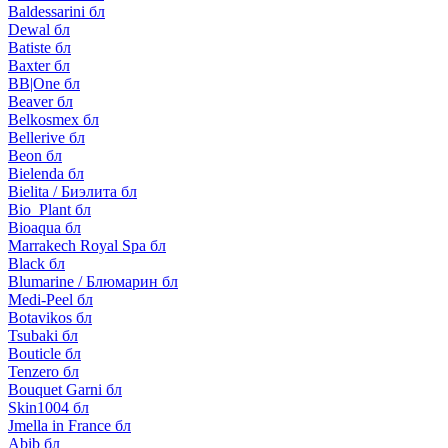
Baldessarini бл
Dewal бл
Batiste бл
Baxter бл
BB|One бл
Beaver бл
Belkosmex бл
Bellerive бл
Beon бл
Bielenda бл
Bielita / Биэлита бл
Bio_Plant бл
Bioaqua бл
Marrakech Royal Spa бл
Black бл
Blumarine / Блюмарин бл
Medi-Peel бл
Botavikos бл
Tsubaki бл
Bouticle бл
Tenzero бл
Bouquet Garni бл
Skin1004 бл
Jmella in France бл
Abib бл