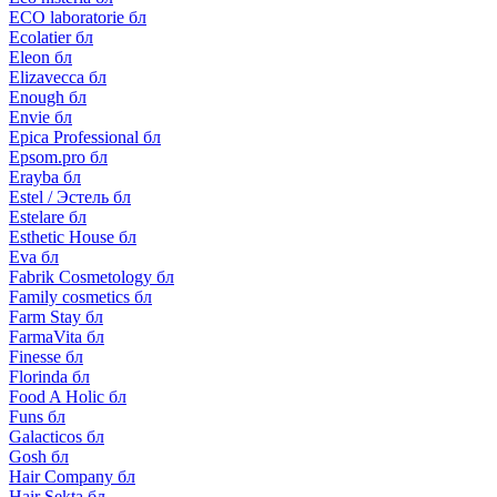
ECO laboratorie бл
Ecolatier бл
Eleon бл
Elizavecca бл
Enough бл
Envie бл
Epica Professional бл
Epsom.pro бл
Erayba бл
Estel / Эстель бл
Estelare бл
Esthetic House бл
Eva бл
Fabrik Cosmetology бл
Family cosmetics бл
Farm Stay бл
FarmaVita бл
Finesse бл
Florinda бл
Food A Holic бл
Funs бл
Galacticos бл
Gosh бл
Hair Company бл
Hair Sekta бл