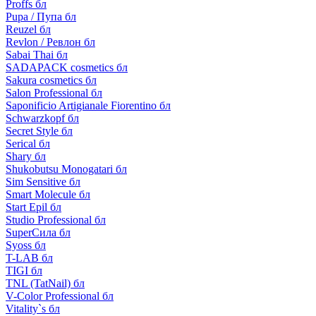
Proffs бл
Pupa / Пупа бл
Reuzel бл
Revlon / Ревлон бл
Sabai Thai бл
SADAPACK cosmetics бл
Sakura cosmetics бл
Salon Professional бл
Saponificio Artigianale Fiorentino бл
Schwarzkopf бл
Secret Style бл
Serical бл
Shary бл
Shukobutsu Monogatari бл
Sim Sensitive бл
Smart Molecule бл
Start Epil бл
Studio Professional бл
SuperСила бл
Syoss бл
T-LAB бл
TIGI бл
TNL (TatNail) бл
V-Color Professional бл
Vitality`s бл