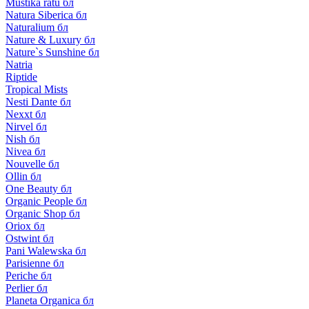
Mustika ratu бл
Natura Siberica бл
Naturalium бл
Nature & Luxury бл
Nature`s Sunshine бл
Natria
Riptide
Tropical Mists
Nesti Dante бл
Nexxt бл
Nirvel бл
Nish бл
Nivea бл
Nouvelle бл
Ollin бл
One Beauty бл
Organic People бл
Organic Shop бл
Oriox бл
Ostwint бл
Pani Walewska бл
Parisienne бл
Periche бл
Perlier бл
Planeta Organica бл