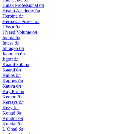
Halak Professional бл
Health Academy бл
Herbina бл
Hermes / Эрмес бл
Hissar бл
I Need Volume бл
Indola бл
Intesa бл
Intragen бл
Japonica бл
Jigott бл
Kaaral 360 бл
Kaaral бл
Kallos бл
Kapous бл
Kativa бл
Kay Pro бл
Kemon бл
Kerasys бл
Kezy бл
Konad бл
Kondor бл
Kundal бл
L`Oreal бл