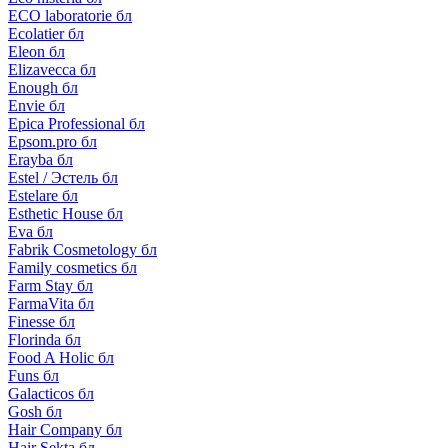
ECO laboratorie бл
Ecolatier бл
Eleon бл
Elizavecca бл
Enough бл
Envie бл
Epica Professional бл
Epsom.pro бл
Erayba бл
Estel / Эстель бл
Estelare бл
Esthetic House бл
Eva бл
Fabrik Cosmetology бл
Family cosmetics бл
Farm Stay бл
FarmaVita бл
Finesse бл
Florinda бл
Food A Holic бл
Funs бл
Galacticos бл
Gosh бл
Hair Company бл
Hair Sekta бл