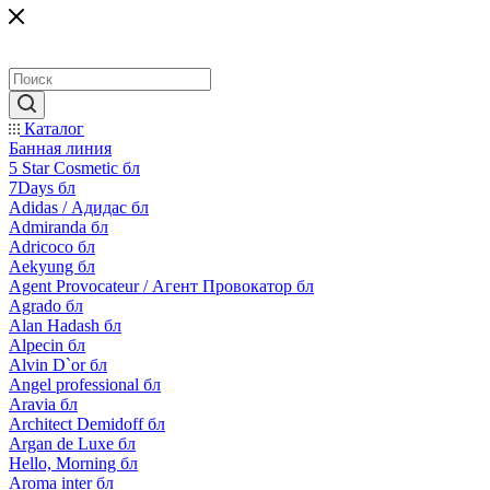
Каталог
Банная линия
5 Star Cosmetic бл
7Days бл
Adidas / Адидас бл
Admiranda бл
Adricoco бл
Aekyung бл
Agent Provocateur / Агент Провокатор бл
Agrado бл
Alan Hadash бл
Alpecin бл
Alvin D`or бл
Angel professional бл
Aravia бл
Architect Demidoff бл
Argan de Luxe бл
Hello, Morning бл
Aroma inter бл