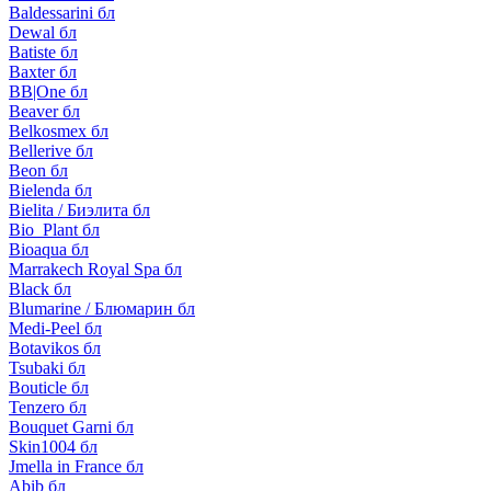
Baldessarini бл
Dewal бл
Batiste бл
Baxter бл
BB|One бл
Beaver бл
Belkosmex бл
Bellerive бл
Beon бл
Bielenda бл
Bielita / Биэлита бл
Bio_Plant бл
Bioaqua бл
Marrakech Royal Spa бл
Black бл
Blumarine / Блюмарин бл
Medi-Peel бл
Botavikos бл
Tsubaki бл
Bouticle бл
Tenzero бл
Bouquet Garni бл
Skin1004 бл
Jmella in France бл
Abib бл