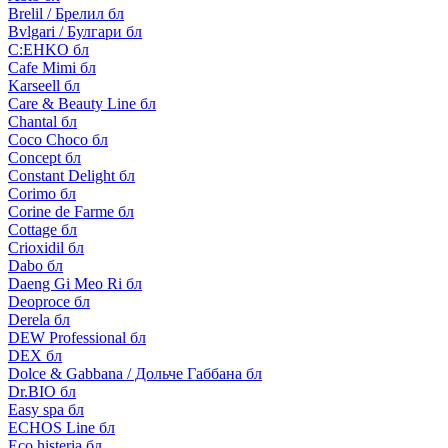
Brelil / Брелил бл
Bvlgari / Булгари бл
C:EHKO бл
Cafe Mimi бл
Karseell бл
Care & Beauty Line бл
Chantal бл
Coco Choco бл
Concept бл
Constant Delight бл
Corimo бл
Corine de Farme бл
Cottage бл
Crioxidil бл
Dabo бл
Daeng Gi Meo Ri бл
Deoproce бл
Derela бл
DEW Professional бл
DEX бл
Dolce & Gabbana / Дольче Габбана бл
Dr.BIO бл
Easy spa бл
ECHOS Line бл
Eco histeria бл