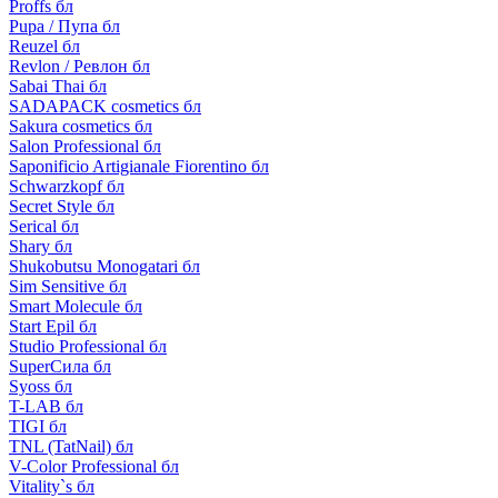
Proffs бл
Pupa / Пупа бл
Reuzel бл
Revlon / Ревлон бл
Sabai Thai бл
SADAPACK cosmetics бл
Sakura cosmetics бл
Salon Professional бл
Saponificio Artigianale Fiorentino бл
Schwarzkopf бл
Secret Style бл
Serical бл
Shary бл
Shukobutsu Monogatari бл
Sim Sensitive бл
Smart Molecule бл
Start Epil бл
Studio Professional бл
SuperСила бл
Syoss бл
T-LAB бл
TIGI бл
TNL (TatNail) бл
V-Color Professional бл
Vitality`s бл