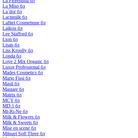
La Florentina бл
La Miso бл
La`dor бл
Lactimilk бл
Lafitel Cosmetique бл
Laikou бл
Lee Stafford бл
Lion бл
Lisap бл
Liss Kroully бл
Londa бл
Love 2 Mix Organic бл
Luxor Professional бл
Mades Cosmetics бл
Mario Fissi бл
Masil бл
Mastare бл
Matrix бл
MCY бл
MD:1 бл
Mi-Ri-Ne бл
Milk & Flowers бл
Milk & Sweets бл
Mise en scene бл
Mitsuei Soft Three бл