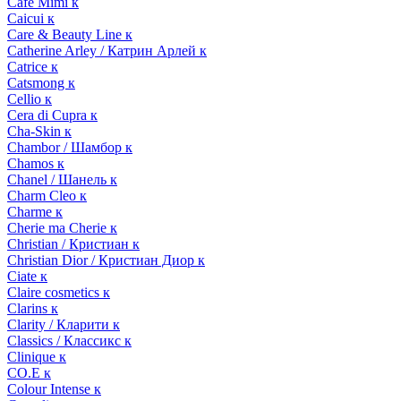
Cafe Mimi к
Caicui к
Care & Beauty Line к
Catherine Arley / Катрин Арлей к
Catrice к
Catsmong к
Cellio к
Cera di Cupra к
Cha-Skin к
Chambor / Шамбор к
Chamos к
Chanel / Шанель к
Charm Cleo к
Charme к
Cherie ma Cherie к
Christian / Кристиан к
Christian Dior / Кристиан Диор к
Ciate к
Claire cosmetics к
Clarins к
Clarity / Кларити к
Classics / Классикс к
Clinique к
CO.E к
Colour Intense к