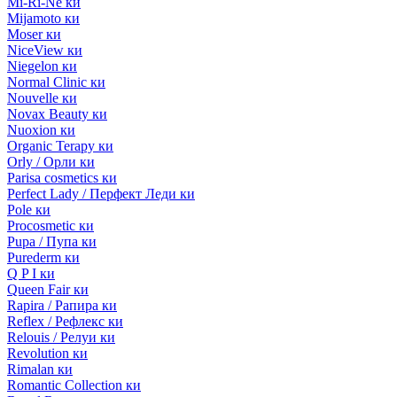
Mi-Ri-Ne ки
Mijamoto ки
Moser ки
NiceView ки
Niegelon ки
Normal Clinic ки
Nouvelle ки
Novax Beauty ки
Nuoxion ки
Organic Terapy ки
Orly / Орли ки
Parisa cosmetics ки
Perfect Lady / Перфект Леди ки
Pole ки
Procosmetic ки
Pupa / Пупа ки
Purederm ки
Q P I ки
Queen Fair ки
Rapira / Рапира ки
Reflex / Рефлекс ки
Relouis / Релуи ки
Revolution ки
Rimalan ки
Romantic Collection ки