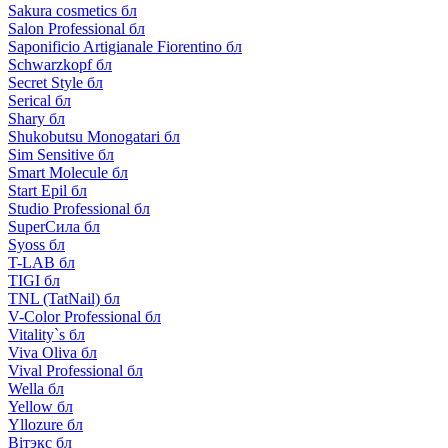
Sakura cosmetics бл
Salon Professional бл
Saponificio Artigianale Fiorentino бл
Schwarzkopf бл
Secret Style бл
Serical бл
Shary бл
Shukobutsu Monogatari бл
Sim Sensitive бл
Smart Molecule бл
Start Epil бл
Studio Professional бл
SuperСила бл
Syoss бл
T-LAB бл
TIGI бл
TNL (TatNail) бл
V-Color Professional бл
Vitality`s бл
Viva Oliva бл
Vival Professional бл
Wella бл
Yellow бл
Yllozure бл
Вiтэкс бл