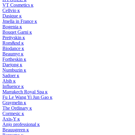
VT Cosmetics к
Cellvio к
Dasique к
Jmella in France к
Bogenia к
Bouqet Garni к
Prettyskin к
Rom&nd к
Biodance к
Beaumyr к
Fortheskin к
Daejong к
Numbuzin к
Sadoer к
Abib к
Influence к
Marrakech Royal Spa к
Fu Le Wang Yi Jun Gao к
Graymelin к
The Ordinary к
Cormesic к
Axis-Y к
Anjo professional к
Beauugreen к