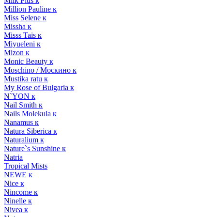
Milk Plus к
Million Pauline к
Miss Selene к
Missha к
Misss Tais к
Miyueleni к
Mizon к
Monic Beauty к
Moschino / Москино к
Mustika ratu к
My Rose of Bulgaria к
N`YON к
Nail Smith к
Nails Molekula к
Nanamus к
Natura Siberica к
Naturalium к
Nature`s Sunshine к
Natria
Tropical Mists
NEWE к
Nice к
Nincome к
Ninelle к
Nivea к