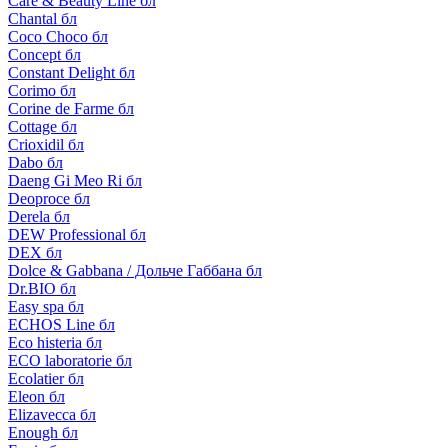
Care & Beauty Line бл
Chantal бл
Coco Choco бл
Concept бл
Constant Delight бл
Corimo бл
Corine de Farme бл
Cottage бл
Crioxidil бл
Dabo бл
Daeng Gi Meo Ri бл
Deoproce бл
Derela бл
DEW Professional бл
DEX бл
Dolce & Gabbana / Дольче Габбана бл
Dr.BIO бл
Easy spa бл
ECHOS Line бл
Eco histeria бл
ECO laboratorie бл
Ecolatier бл
Eleon бл
Elizavecca бл
Enough бл