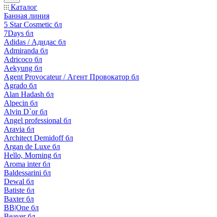
Каталог
Банная линия
5 Star Cosmetic бл
7Days бл
Adidas / Адидас бл
Admiranda бл
Adricoco бл
Aekyung бл
Agent Provocateur / Агент Провокатор бл
Agrado бл
Alan Hadash бл
Alpecin бл
Alvin D`or бл
Angel professional бл
Aravia бл
Architect Demidoff бл
Argan de Luxe бл
Hello, Morning бл
Aroma inter бл
Baldessarini бл
Dewal бл
Batiste бл
Baxter бл
BB|One бл
Beaver бл