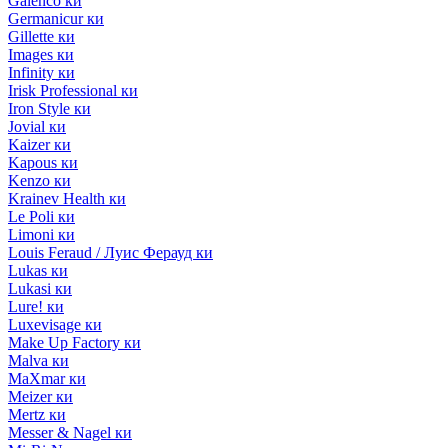
Galenco ки
Germanicur ки
Gillette ки
Images ки
Infinity ки
Irisk Professional ки
Iron Style ки
Jovial ки
Kaizer ки
Kapous ки
Kenzo ки
Krainev Health ки
Le Poli ки
Limoni ки
Louis Feraud / Луис Ферауд ки
Lukas ки
Lukasi ки
Lure! ки
Luxevisage ки
Make Up Factory ки
Malva ки
MaXmar ки
Meizer ки
Mertz ки
Messer & Nagel ки