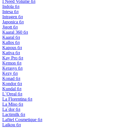
I Need Volume бл
Indola бл
Intesa бл
Intragen бл
Japonica бл
Jigott бл
Kaaral 360 бл
Kaaral бл
Kallos бл
Kapous бл
Kativa бл
Kay Pro бл
Kemon бл
Kerasys бл
Kezy бл
Konad бл
Kondor бл
Kundal бл
L`Oreal бл
La Florentina бл
La Miso бл
La`dor бл
Lactimilk бл
Lafitel Cosmetique бл
Laikou бл