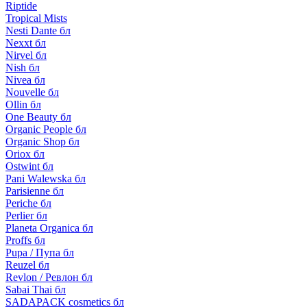
Riptide
Tropical Mists
Nesti Dante бл
Nexxt бл
Nirvel бл
Nish бл
Nivea бл
Nouvelle бл
Ollin бл
One Beauty бл
Organic People бл
Organic Shop бл
Oriox бл
Ostwint бл
Pani Walewska бл
Parisienne бл
Periche бл
Perlier бл
Planeta Organica бл
Proffs бл
Pupa / Пупа бл
Reuzel бл
Revlon / Ревлон бл
Sabai Thai бл
SADAPACK cosmetics бл