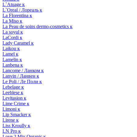
L`Atuage к
L`Oreal / Лореаль к
La Florentina к
La Miso к
La Peau de soins dermo-cosmetics к
La soyul к
LaCordi к
Lady Caramel к
Laikou к
Lamel к
Lamelin к
Lanbena к
Lancome / Ланком к
Lanvin / Ланвен к
Le Poli / Ле Поли к
Lebelage к
Leeblese к
Levitasion к
Lime Crime к
Limoni к
Lip Smacker к
Lirene к
Liss Kroully к
LN Pro к
Love 2 Mix Organic к