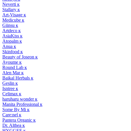
Neverti к
Stallary к
Art-Visage к
Medicube к
Giinsu к
Artdeco к
AsiaKiss к
Atopalm к
Anua к
Skinfood к
Beauty of Joseon к
Ayoume к
Round Lab к
Alen Mar к
Baikal Herbals к
Geslin к
Isntree к
Celimax к
haruharu wonder к
Manita Professional к
Some By Mi к
Care:nel к
Pantera Organic к
Dr. Althea к
HYGGEE к