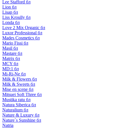
Lee Stafford бл
Lion бл
Lisap бл
Liss Kroully бл
Londa бл
Love 2 Mix Organic бл
Luxor Professional бл
Mades Cosmetics бл
Mario Fissi бл
Masil бл
Mastare бл
Matrix бл
MCY бл
MD:1 бл
Mi-Ri-Ne бл
Milk & Flowers бл
Milk & Sweets бл
Mise en scene бл
Mitsuei Soft Three бл
Mustika ratu бл
Natura Siberica бл
Naturalium бл
Nature & Luxury бл
Nature`s Sunshine бл
Natria