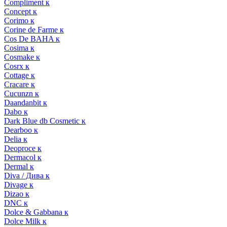
Compliment к
Concept к
Corimo к
Corine de Farme к
Cos De BAHA к
Cosima к
Cosmake к
Cosrx к
Cottage к
Cracare к
Cucunzn к
Daandanbit к
Dabo к
Dark Blue db Cosmetic к
Dearboo к
Delia к
Deoproce к
Dermacol к
Dermal к
Diva / Дива к
Divage к
Dizao к
DNC к
Dolce & Gabbana к
Dolce Milk к