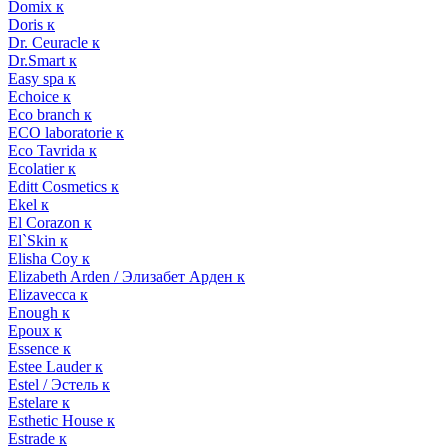
Domix к
Doris к
Dr. Ceuracle к
Dr.Smart к
Easy spa к
Echoice к
Eco branch к
ECO laboratorie к
Eco Tavrida к
Ecolatier к
Editt Cosmetics к
Ekel к
El Corazon к
El`Skin к
Elisha Coy к
Elizabeth Arden / Элизабет Арден к
Elizavecca к
Enough к
Epoux к
Essence к
Estee Lauder к
Estel / Эстель к
Estelare к
Esthetic House к
Estrade к