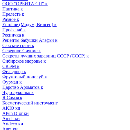
ООО "ОРБИТА СП" к
Пантика к
Прелесть к
Разное к
Euroline (Модум, Вилсен) к
Профснаб к
Ресничка к
Рецепты бабушки Агафьи к
Сакские грязи к
Северное Сияние к
Секреты лучших здравниц СССР (СССР) к
Сибирское здоровье к
СКЭМ к
Фельдшер к
Фруктовый поцелуй к
Фурман к
Царство Ароматов к
Чудо-лукошко к
Я Самая к
Косметический инструмент
AKIO ки
Alvin D`or ки
Ameli ки
Artdeco ки
Aura ки