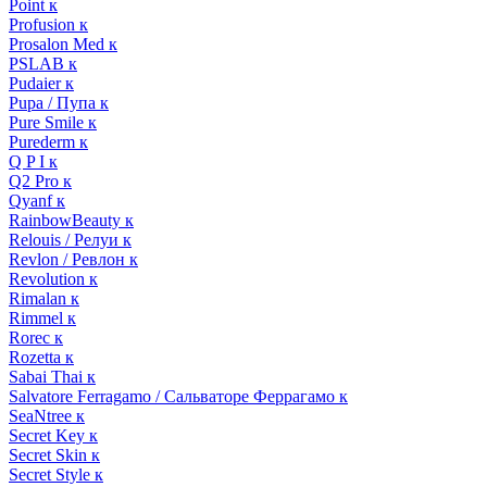
Point к
Profusion к
Prosalon Med к
PSLAB к
Pudaier к
Pupa / Пупа к
Pure Smile к
Purederm к
Q P I к
Q2 Pro к
Qyanf к
RainbowBeauty к
Relouis / Релуи к
Revlon / Ревлон к
Revolution к
Rimalan к
Rimmel к
Rorec к
Rozetta к
Sabai Thai к
Salvatore Ferragamo / Сальваторе Феррагамо к
SeaNtree к
Secret Key к
Secret Skin к
Secret Style к