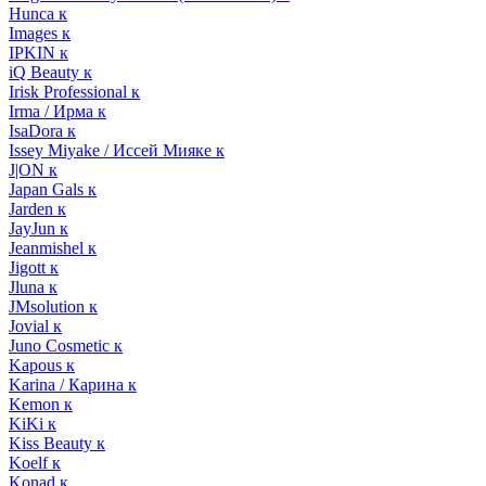
Hunca к
Images к
IPKIN к
iQ Beauty к
Irisk Professional к
Irma / Ирма к
IsaDora к
Issey Miyake / Иссей Мияке к
J|ON к
Japan Gals к
Jarden к
JayJun к
Jeanmishel к
Jigott к
Jluna к
JMsolution к
Jovial к
Juno Cosmetic к
Kapous к
Karina / Карина к
Kemon к
KiKi к
Kiss Beauty к
Koelf к
Konad к