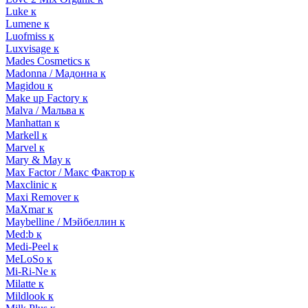
Luke к
Lumene к
Luofmiss к
Luxvisage к
Mades Cosmetics к
Madonna / Мадонна к
Magidou к
Make up Factory к
Malva / Мальва к
Manhattan к
Markell к
Marvel к
Mary & May к
Max Factor / Макс Фактор к
Maxclinic к
Maxi Remover к
MaXmar к
Maybelline / Мэйбеллин к
Med:b к
Medi-Peel к
MeLoSo к
Mi-Ri-Ne к
Milatte к
Mildlook к