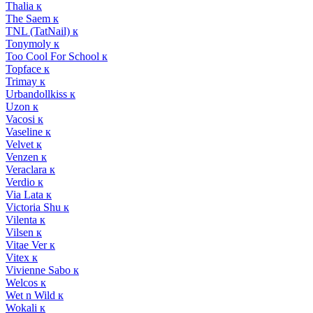
Thalia к
The Saem к
TNL (TatNail) к
Tonymoly к
Too Cool For School к
Topface к
Trimay к
Urbandollkiss к
Uzon к
Vacosi к
Vaseline к
Velvet к
Venzen к
Veraclara к
Verdio к
Via Lata к
Victoria Shu к
Vilenta к
Vilsen к
Vitae Ver к
Vitex к
Vivienne Sabo к
Welcos к
Wet n Wild к
Wokali к