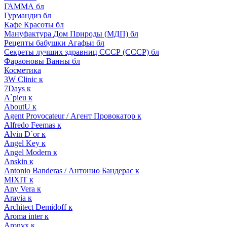
ГАММА бл
Гурмандиз бл
Кафе Красоты бл
Мануфактура Дом Природы (МДП) бл
Рецепты бабушки Агафьи бл
Секреты лучших здравниц СССР (СССР) бл
Фараоновы Ванны бл
Косметика
3W Clinic к
7Days к
A`pieu к
AboutU к
Agent Provocateur / Агент Провокатор к
Alfredo Feemas к
Alvin D`or к
Angel Key к
Angel Modern к
Anskin к
Antonio Banderas / Антонио Бандерас к
MIXIT к
Any Vera к
Aravia к
Architect Demidoff к
Aroma inter к
Aronyx к