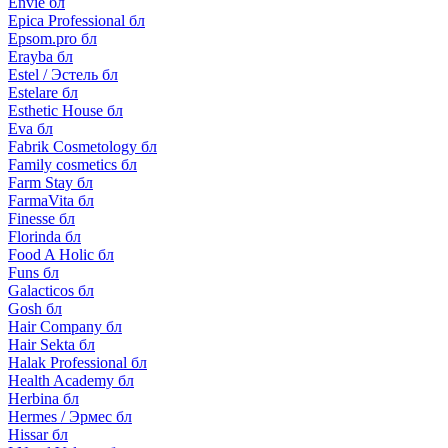
Envie бл
Epica Professional бл
Epsom.pro бл
Erayba бл
Estel / Эстель бл
Estelare бл
Esthetic House бл
Eva бл
Fabrik Cosmetology бл
Family cosmetics бл
Farm Stay бл
FarmaVita бл
Finesse бл
Florinda бл
Food A Holic бл
Funs бл
Galacticos бл
Gosh бл
Hair Company бл
Hair Sekta бл
Halak Professional бл
Health Academy бл
Herbina бл
Hermes / Эрмес бл
Hissar бл