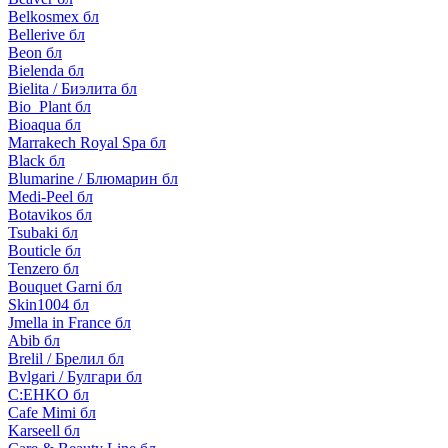
Belkosmex бл
Bellerive бл
Beon бл
Bielenda бл
Bielita / Биэлита бл
Bio_Plant бл
Bioaqua бл
Marrakech Royal Spa бл
Black бл
Blumarine / Блюмарин бл
Medi-Peel бл
Botavikos бл
Tsubaki бл
Bouticle бл
Tenzero бл
Bouquet Garni бл
Skin1004 бл
Jmella in France бл
Abib бл
Brelil / Брелил бл
Bvlgari / Булгари бл
C:EHKO бл
Cafe Mimi бл
Karseell бл