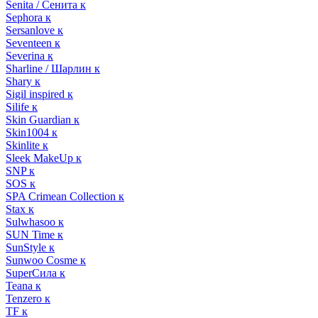
Senita / Сенита к
Sephora к
Sersanlove к
Seventeen к
Severina к
Sharline / Шарлин к
Shary к
Sigil inspired к
Silife к
Skin Guardian к
Skin1004 к
Skinlite к
Sleek MakeUp к
SNP к
SOS к
SPA Crimean Collection к
Stax к
Sulwhasoo к
SUN Time к
SunStyle к
Sunwoo Cosme к
SuperСила к
Teana к
Tenzero к
TF к