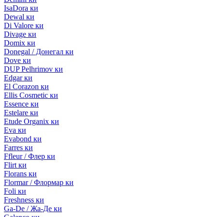
IsaDora ки
Dewal ки
Di Valore ки
Divage ки
Domix ки
Donegal / Донегал ки
Dove ки
DUP Pelhrimov ки
Edgar ки
El Corazon ки
Ellis Cosmetic ки
Essence ки
Estelare ки
Etude Organix ки
Eva ки
Evabond ки
Farres ки
Ffleur / Флер ки
Flirt ки
Florans ки
Flormar / Флормар ки
Foli ки
Freshness ки
Ga-De / Жа-Де ки