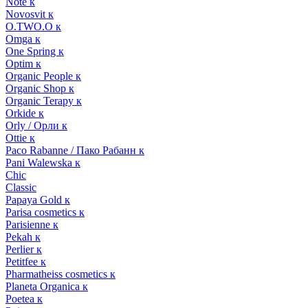
Note к
Novosvit к
O.TWO.O к
Omga к
One Spring к
Optim к
Organic People к
Organic Shop к
Organic Terapy к
Orkide к
Orly / Орли к
Ottie к
Paco Rabanne / Пако Рабанн к
Pani Walewska к
Chic
Classic
Papaya Gold к
Parisa cosmetics к
Parisienne к
Pekah к
Perlier к
Petitfee к
Pharmatheiss cosmetics к
Planeta Organica к
Poetea к