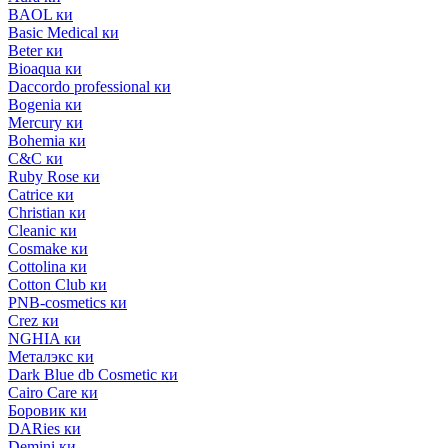
BAOL ки
Basic Medical ки
Beter ки
Bioaqua ки
Daccordo professional ки
Bogenia ки
Mercury ки
Bohemia ки
C&C ки
Ruby Rose ки
Catrice ки
Christian ки
Cleanic ки
Cosmake ки
Cottolina ки
Cotton Club ки
PNB-cosmetics ки
Crez ки
NGHIA ки
Металэкс ки
Dark Blue db Cosmetic ки
Cairo Care ки
Боровик ки
DARies ки
Demini ки