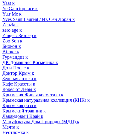
Yass к
Ye Gam top face к
Yu.r Me к
Yves Saint Laurent / Ив Сен Лоран к
Zenzia к
zero age к
Zinger / Зингер к
Zoo Son к
Биокон к
Вiтэкс к
Гурмандиз к
ДК Домашняя Косметика к
До и После к
Доктор Крым к
Зеленая аптека к
Кафе Красоты к
Корея от Леры к
Крымская Живая косметика к
Крымская натуральная коллекция (КНК) к
Крымская роза к
Крымский травник к
Лавандовый Край к
Мануфактура Дом Природы (МДП) к
Мечта к
Неотложка к