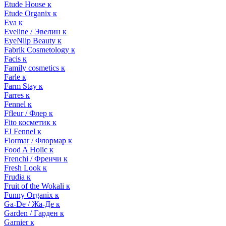
Etude House к
Etude Organix к
Eva к
Eveline / Эвелин к
EyeNlip Beauty к
Fabrik Cosmetology к
Facis к
Family cosmetics к
Farle к
Farm Stay к
Farres к
Fennel к
Ffleur / Флер к
Fito косметик к
FJ Fennel к
Flormar / Флормар к
Food A Holic к
Frenchi / Френчи к
Fresh Look к
Frudia к
Fruit of the Wokali к
Funny Organix к
Ga-De / Жа-Де к
Garden / Гарден к
Garnier к