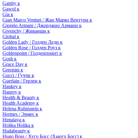
Gatsby к
Gawol к
Gia к
Gian Marco Venturi / Жан Марко Вентури к
Giorgio Armani / Джорджио Армани к
Givenchy / Живанши к
Global к
Golden Lady / Голден Леди к
Golden Rose / Голден Роуз к
Goldenpoint / Голденпоинт к
Gosh к
Grace Day к
Greenini к
Gucci / Гуччи к
Guerlain / Герлен к
Hankey к
Hanroy к
Health & Beauty к
Health Academy к
Helena Rubinstein к
Hermes / Эрмес к
Himalaya к
Holika Holika к
Hudabeauty к
Hugo Boss / Хуго Босс (Хьюго Босс) к