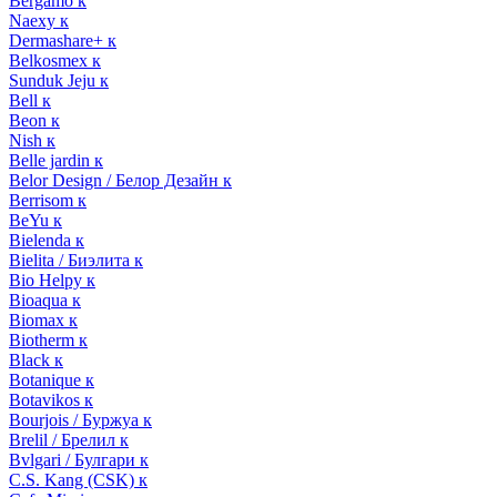
Bergamo к
Naexy к
Dermashare+ к
Belkosmex к
Sunduk Jeju к
Bell к
Beon к
Nish к
Belle jardin к
Belor Design / Белор Дезайн к
Berrisom к
BeYu к
Bielenda к
Bielita / Биэлита к
Bio Helpy к
Bioaqua к
Biomax к
Biotherm к
Black к
Botanique к
Botavikos к
Bourjois / Буржуа к
Brelil / Брелил к
Bvlgari / Булгари к
C.S. Kang (CSK) к