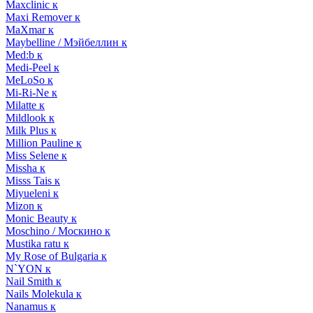
Maxclinic к
Maxi Remover к
MaXmar к
Maybelline / Мэйбеллин к
Med:b к
Medi-Peel к
MeLoSo к
Mi-Ri-Ne к
Milatte к
Mildlook к
Milk Plus к
Million Pauline к
Miss Selene к
Missha к
Misss Tais к
Miyueleni к
Mizon к
Monic Beauty к
Moschino / Москино к
Mustika ratu к
My Rose of Bulgaria к
N`YON к
Nail Smith к
Nails Molekula к
Nanamus к