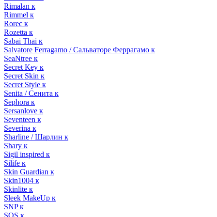
Rimalan к
Rimmel к
Rorec к
Rozetta к
Sabai Thai к
Salvatore Ferragamo / Сальваторе Феррагамо к
SeaNtree к
Secret Key к
Secret Skin к
Secret Style к
Senita / Сенита к
Sephora к
Sersanlove к
Seventeen к
Severina к
Sharline / Шарлин к
Shary к
Sigil inspired к
Silife к
Skin Guardian к
Skin1004 к
Skinlite к
Sleek MakeUp к
SNP к
SOS к