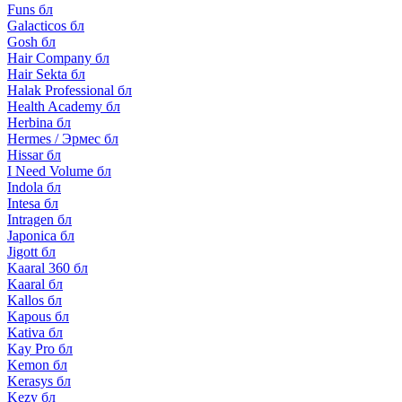
Funs бл
Galacticos бл
Gosh бл
Hair Company бл
Hair Sekta бл
Halak Professional бл
Health Academy бл
Herbina бл
Hermes / Эрмес бл
Hissar бл
I Need Volume бл
Indola бл
Intesa бл
Intragen бл
Japonica бл
Jigott бл
Kaaral 360 бл
Kaaral бл
Kallos бл
Kapous бл
Kativa бл
Kay Pro бл
Kemon бл
Kerasys бл
Kezy бл