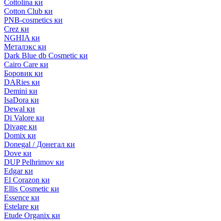
Cottolina ки
Cotton Club ки
PNB-cosmetics ки
Crez ки
NGHIA ки
Металэкс ки
Dark Blue db Cosmetic ки
Cairo Care ки
Боровик ки
DARies ки
Demini ки
IsaDora ки
Dewal ки
Di Valore ки
Divage ки
Domix ки
Donegal / Донегал ки
Dove ки
DUP Pelhrimov ки
Edgar ки
El Corazon ки
Ellis Cosmetic ки
Essence ки
Estelare ки
Etude Organix ки