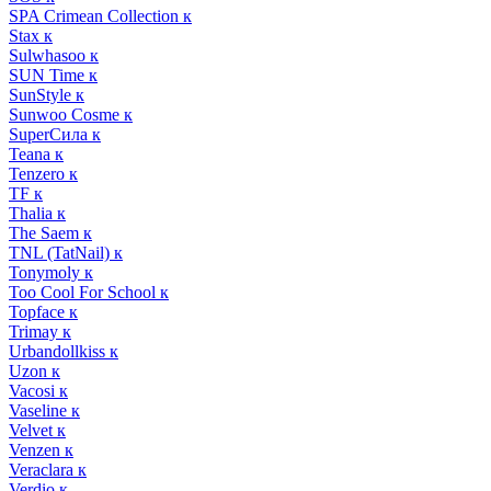
SPA Crimean Collection к
Stax к
Sulwhasoo к
SUN Time к
SunStyle к
Sunwoo Cosme к
SuperСила к
Teana к
Tenzero к
TF к
Thalia к
The Saem к
TNL (TatNail) к
Tonymoly к
Too Cool For School к
Topface к
Trimay к
Urbandollkiss к
Uzon к
Vacosi к
Vaseline к
Velvet к
Venzen к
Veraclara к
Verdio к