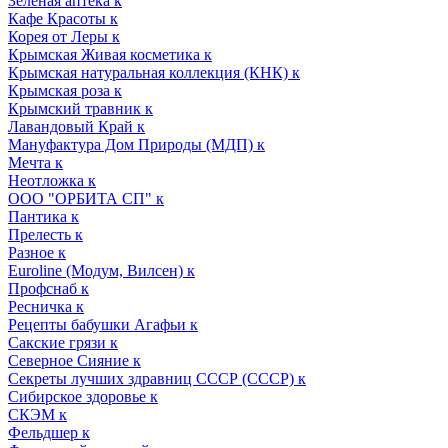
Зеленая аптека к
Кафе Красоты к
Корея от Леры к
Крымская Живая косметика к
Крымская натуральная коллекция (КНК) к
Крымская роза к
Крымский травник к
Лавандовый Край к
Мануфактура Дом Природы (МДП) к
Мечта к
Неотложка к
ООО "ОРБИТА СП" к
Пантика к
Прелесть к
Разное к
Euroline (Модум, Вилсен) к
Профснаб к
Ресничка к
Рецепты бабушки Агафьи к
Сакские грязи к
Северное Сияние к
Секреты лучших здравниц СССР (СССР) к
Сибирское здоровье к
СКЭМ к
Фельдшер к