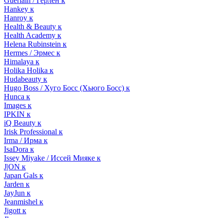
Guerlain / Герлен к
Hankey к
Hanroy к
Health & Beauty к
Health Academy к
Helena Rubinstein к
Hermes / Эрмес к
Himalaya к
Holika Holika к
Hudabeauty к
Hugo Boss / Хуго Босс (Хьюго Босс) к
Hunca к
Images к
IPKIN к
iQ Beauty к
Irisk Professional к
Irma / Ирма к
IsaDora к
Issey Miyake / Иссей Мияке к
J|ON к
Japan Gals к
Jarden к
JayJun к
Jeanmishel к
Jigott к