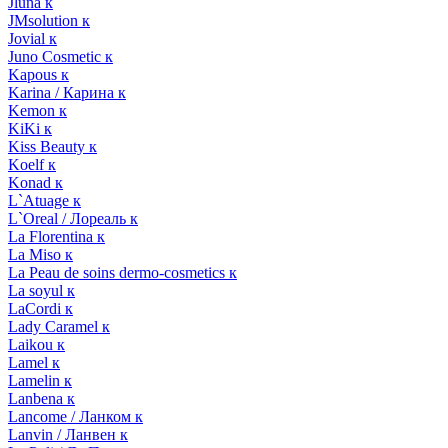
Jluna к
JMsolution к
Jovial к
Juno Cosmetic к
Kapous к
Karina / Карина к
Kemon к
KiKi к
Kiss Beauty к
Koelf к
Konad к
L`Atuage к
L`Oreal / Лореаль к
La Florentina к
La Miso к
La Peau de soins dermo-cosmetics к
La soyul к
LaCordi к
Lady Caramel к
Laikou к
Lamel к
Lamelin к
Lanbena к
Lancome / Ланком к
Lanvin / Ланвен к