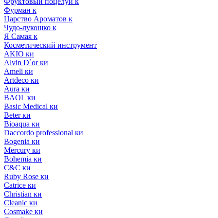
Фруктовый поцелуй к
Фурман к
Царство Ароматов к
Чудо-лукошко к
Я Самая к
Косметический инструмент
AKIO ки
Alvin D`or ки
Ameli ки
Artdeco ки
Aura ки
BAOL ки
Basic Medical ки
Beter ки
Bioaqua ки
Daccordo professional ки
Bogenia ки
Mercury ки
Bohemia ки
C&C ки
Ruby Rose ки
Catrice ки
Christian ки
Cleanic ки
Cosmake ки