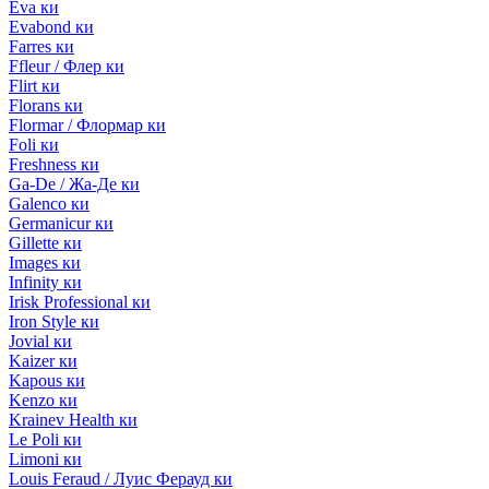
Eva ки
Evabond ки
Farres ки
Ffleur / Флер ки
Flirt ки
Florans ки
Flormar / Флормар ки
Foli ки
Freshness ки
Ga-De / Жа-Де ки
Galenco ки
Germanicur ки
Gillette ки
Images ки
Infinity ки
Irisk Professional ки
Iron Style ки
Jovial ки
Kaizer ки
Kapous ки
Kenzo ки
Krainev Health ки
Le Poli ки
Limoni ки
Louis Feraud / Луис Ферауд ки