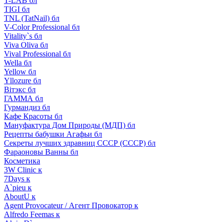
T-LAB бл
TIGI бл
TNL (TatNail) бл
V-Color Professional бл
Vitality`s бл
Viva Oliva бл
Vival Professional бл
Wella бл
Yellow бл
Yllozure бл
Вiтэкс бл
ГАММА бл
Гурмандиз бл
Кафе Красоты бл
Мануфактура Дом Природы (МДП) бл
Рецепты бабушки Агафьи бл
Секреты лучших здравниц СССР (СССР) бл
Фараоновы Ванны бл
Косметика
3W Clinic к
7Days к
A`pieu к
AboutU к
Agent Provocateur / Агент Провокатор к
Alfredo Feemas к