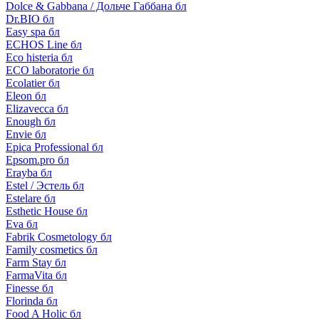
Dolce & Gabbana / Дольче Габбана бл
Dr.BIO бл
Easy spa бл
ECHOS Line бл
Eco histeria бл
ECO laboratorie бл
Ecolatier бл
Eleon бл
Elizavecca бл
Enough бл
Envie бл
Epica Professional бл
Epsom.pro бл
Erayba бл
Estel / Эстель бл
Estelare бл
Esthetic House бл
Eva бл
Fabrik Cosmetology бл
Family cosmetics бл
Farm Stay бл
FarmaVita бл
Finesse бл
Florinda бл
Food A Holic бл