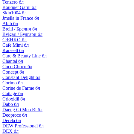
Tenzero бл
Bouquet Garni бл
Skin1004 бл
Jmella in France бл
Abib бл
Brelil / Брелил бл
Bvlgari / Булгари бл
C:EHKO бл
Cafe Mimi бл
Karseell бл
Care & Beauty Line бл
Chantal бл
Coco Choco бл
Concept бл
Constant Delight бл
Corimo бл
Corine de Farme бл
Cottage бл
Crioxidil бл
Dabo бл
Daeng Gi Meo Ri бл
Deoproce бл
Derela бл
DEW Professional бл
DEX бл