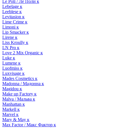
Le Poli / Ле Поли к
Lebelage к
Leeblese к
Levitasion к
Lime Crime к
Limoni к
Lip Smacker к
Lirene к
Liss Kroully к
LN Pro к
Love 2 Mix Organic к
Luke к
Lumene к
Luofmiss к
Luxvisage к
Mades Cosmetics к
Madonna / Мадонна к
Magidou к
Make up Factory к
Malva / Мальва к
Manhattan к
Markell к
Marvel к
Mary & May к
Max Factor / Макс Фактор к