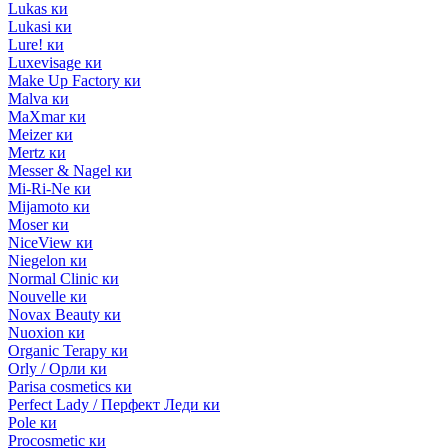
Lukas ки
Lukasi ки
Lure! ки
Luxevisage ки
Make Up Factory ки
Malva ки
MaXmar ки
Meizer ки
Mertz ки
Messer & Nagel ки
Mi-Ri-Ne ки
Mijamoto ки
Moser ки
NiceView ки
Niegelon ки
Normal Clinic ки
Nouvelle ки
Novax Beauty ки
Nuoxion ки
Organic Terapy ки
Orly / Орли ки
Parisa cosmetics ки
Perfect Lady / Перфект Леди ки
Pole ки
Procosmetic ки