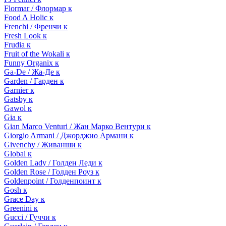
Flormar / Флормар к
Food A Holic к
Frenchi / Френчи к
Fresh Look к
Frudia к
Fruit of the Wokali к
Funny Organix к
Ga-De / Жа-Де к
Garden / Гарден к
Garnier к
Gatsby к
Gawol к
Gia к
Gian Marco Venturi / Жан Марко Вентури к
Giorgio Armani / Джорджио Армани к
Givenchy / Живанши к
Global к
Golden Lady / Голден Леди к
Golden Rose / Голден Роуз к
Goldenpoint / Голденпоинт к
Gosh к
Grace Day к
Greenini к
Gucci / Гуччи к