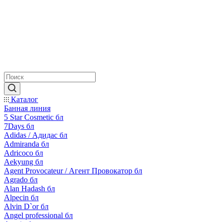
Каталог
Банная линия
5 Star Cosmetic бл
7Days бл
Adidas / Адидас бл
Admiranda бл
Adricoco бл
Aekyung бл
Agent Provocateur / Агент Провокатор бл
Agrado бл
Alan Hadash бл
Alpecin бл
Alvin D`or бл
Angel professional бл