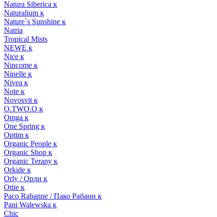
Natura Siberica к
Naturalium к
Nature`s Sunshine к
Natria
Tropical Mists
NEWE к
Nice к
Nincome к
Ninelle к
Nivea к
Note к
Novosvit к
O.TWO.O к
Omga к
One Spring к
Optim к
Organic People к
Organic Shop к
Organic Terapy к
Orkide к
Orly / Орли к
Ottie к
Paco Rabanne / Пако Рабанн к
Pani Walewska к
Chic