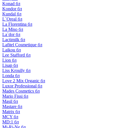
Konad бл
Kondor бл
Kundal бл
L`Oreal бл
La Florentina бл
La Miso бл
La`dor бл
Lactimilk бл
Lafitel Cosmetique бл
Laikou бл
Lee Stafford бл
Lion бл
Lisap бл
Liss Kroully бл
Londa бл
Love 2 Mix Organic бл
Luxor Professional бл
Mades Cosmetics бл
Mario Fissi бл
Masil бл
Mastare бл
Matrix бл
MCY бл
MD:1 бл
Mi-Ri-Ne бл