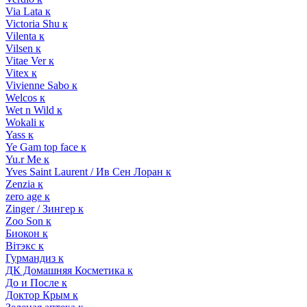
Via Lata к
Victoria Shu к
Vilenta к
Vilsen к
Vitae Ver к
Vitex к
Vivienne Sabo к
Welcos к
Wet n Wild к
Wokali к
Yass к
Ye Gam top face к
Yu.r Me к
Yves Saint Laurent / Ив Сен Лоран к
Zenzia к
zero age к
Zinger / Зингер к
Zoo Son к
Биокон к
Вiтэкс к
Гурмандиз к
ДК Домашняя Косметика к
До и После к
Доктор Крым к