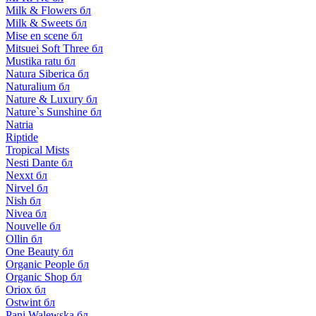
Milk & Flowers бл
Milk & Sweets бл
Mise en scene бл
Mitsuei Soft Three бл
Mustika ratu бл
Natura Siberica бл
Naturalium бл
Nature & Luxury бл
Nature`s Sunshine бл
Natria
Riptide
Tropical Mists
Nesti Dante бл
Nexxt бл
Nirvel бл
Nish бл
Nivea бл
Nouvelle бл
Ollin бл
One Beauty бл
Organic People бл
Organic Shop бл
Oriox бл
Ostwint бл
Pani Walewska бл