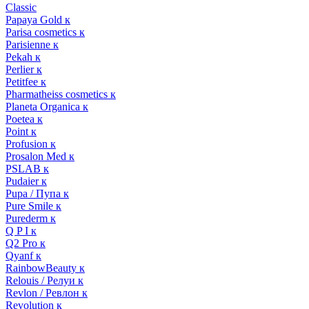
Classic
Papaya Gold к
Parisa cosmetics к
Parisienne к
Pekah к
Perlier к
Petitfee к
Pharmatheiss cosmetics к
Planeta Organica к
Poetea к
Point к
Profusion к
Prosalon Med к
PSLAB к
Pudaier к
Pupa / Пупа к
Pure Smile к
Purederm к
Q P I к
Q2 Pro к
Qyanf к
RainbowBeauty к
Relouis / Релуи к
Revlon / Ревлон к
Revolution к