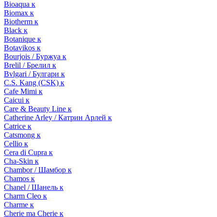
Bioaqua к
Biomax к
Biotherm к
Black к
Botanique к
Botavikos к
Bourjois / Буржуа к
Brelil / Брелил к
Bvlgari / Булгари к
C.S. Kang (CSK) к
Cafe Mimi к
Caicui к
Care & Beauty Line к
Catherine Arley / Катрин Арлей к
Catrice к
Catsmong к
Cellio к
Cera di Cupra к
Cha-Skin к
Chambor / Шамбор к
Chamos к
Chanel / Шанель к
Charm Cleo к
Charme к
Cherie ma Cherie к