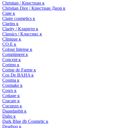
Christian / Кристиан к
Christian Dior / Кристиан Диор к
Ciate к
Claire cosmetics к
Clarins к
Clarity / Кларити к
Classics / Классикс к
Clinique к
CO.E к
Colour Intense к
Compliment к
Concept к
Corimo к
Corine de Farme к
Cos De BAHA к
Cosima к
Cosmake к
Cosrx к
Cottage к
Cracare к
Cucunzn к
Daandanbit к
Dabo к
Dark Blue db Cosmetic к
Dearboo к