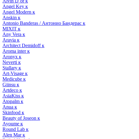
Alvin D`or к
Angel Key к
Angel Modern к
Anskin к
Antonio Banderas / Антонио Бандерас к
MIXIT к
Any Vera к
Aravia к
Architect Demidoff к
Aroma inter к
Aronyx к
Neverti к
Stallary к
Art-Visage к
Medicube к
Giinsu к
Artdeco к
AsiaKiss к
Atopalm к
Anua к
Skinfood к
Beauty of Joseon к
Ayoume к
Round Lab к
Alen Mar к