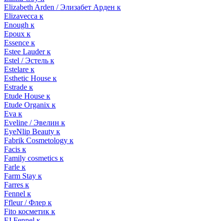
Elizabeth Arden / Элизабет Арден к
Elizavecca к
Enough к
Epoux к
Essence к
Estee Lauder к
Estel / Эстель к
Estelare к
Esthetic House к
Estrade к
Etude House к
Etude Organix к
Eva к
Eveline / Эвелин к
EyeNlip Beauty к
Fabrik Cosmetology к
Facis к
Family cosmetics к
Farle к
Farm Stay к
Farres к
Fennel к
Ffleur / Флер к
Fito косметик к
FJ Fennel к