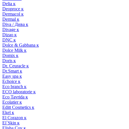
Delia к
Deoproce к
Dermacol к
Dermal к
Diva / Дива к
Divage к
Dizao к
DNC к
Dolce & Gabbana к
Dolce Milk к
Domix к
Doris к
Dr. Ceuracle к
Dr.Smart к
Easy spa к
Echoice к
Eco branch к
ECO laboratorie к
Eco Tavrida к
Ecolatier к
Editt Cosmetics к
Ekel к
El Corazon к
El`Skin к
Elisha Coy к