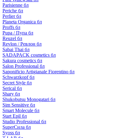
Parisienne бл
Periche бл
Perlier бл
Planeta Organica бл
Proffs бл
Pupa / Пупа бл
Reuzel бл
Revlon / Ревлон бл
Sabai Thai бл
SADAPACK cosmetics бл
Sakura cosmetics бл
Salon Professional бл
Saponificio Artigianale Fiorentino бл
Schwarzkopf бл
Secret Style бл
Serical бл
Shary бл
Shukobutsu Monogatari бл
Sim Sensitive бл
Smart Molecule бл
Start Epil бл
Studio Professional бл
SuperСила бл
Syoss бл