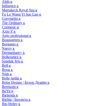
Abib к
Influence к
Marrakech Royal Spa к
Fu Le Wang Yi Jun Gao к
Graymelin к
The Ordinary к
Cormesic к
Axis-Y к
Anjo professional к
Beauugreen к
Bergamo к
Naexy к
Dermashare+ к
Belkosmex к
Sunduk Jeju к
Bell к
Beon к
Nish к
Belle jardin к
Belor Design / Белор Дезайн к
Berrisom к
BeYu к
Bielenda к
Bielita / Биэлита к
Bio Helpy к