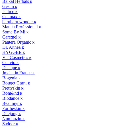
Baikal Herbals к
Geslin к
Isntree к
Celimax к
haruharu wonder к
Manita Professional к
Some By Mi к
Care:nel к
Pantera Organic к
Dr. Althea к
HYGGEE к
VT Cosmetics к
Cellvio к
Dasique к
Jmella in France к
Bogenia к
Bouqet Garni к
Prettyskin к
Rom&nd к
Biodance к
Beaumyr к
Fortheskin к
Daejong к
Numbuzin к
Sadoer к