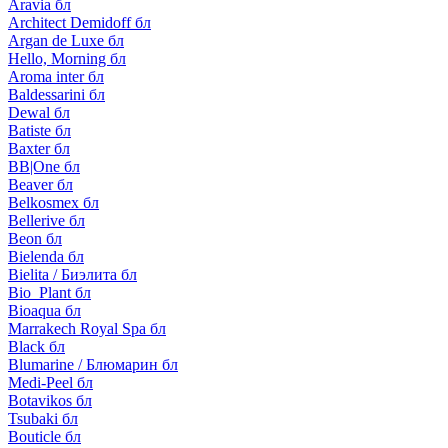
Aravia бл
Architect Demidoff бл
Argan de Luxe бл
Hello, Morning бл
Aroma inter бл
Baldessarini бл
Dewal бл
Batiste бл
Baxter бл
BB|One бл
Beaver бл
Belkosmex бл
Bellerive бл
Beon бл
Bielenda бл
Bielita / Биэлита бл
Bio_Plant бл
Bioaqua бл
Marrakech Royal Spa бл
Black бл
Blumarine / Блюмарин бл
Medi-Peel бл
Botavikos бл
Tsubaki бл
Bouticle бл