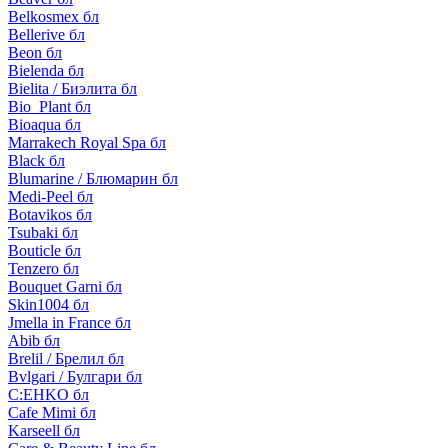
Belkosmex бл
Bellerive бл
Beon бл
Bielenda бл
Bielita / Биэлита бл
Bio_Plant бл
Bioaqua бл
Marrakech Royal Spa бл
Black бл
Blumarine / Блюмарин бл
Medi-Peel бл
Botavikos бл
Tsubaki бл
Bouticle бл
Tenzero бл
Bouquet Garni бл
Skin1004 бл
Jmella in France бл
Abib бл
Brelil / Брелил бл
Bvlgari / Булгари бл
C:EHKO бл
Cafe Mimi бл
Karseell бл