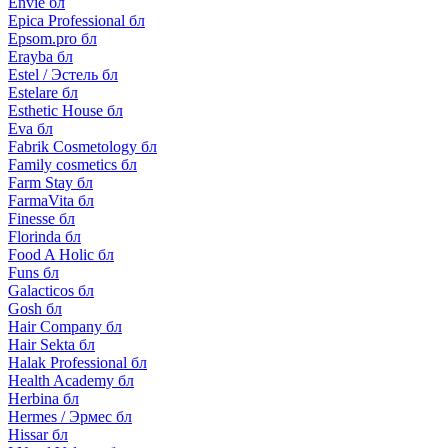
Envie бл
Epica Professional бл
Epsom.pro бл
Erayba бл
Estel / Эстель бл
Estelare бл
Esthetic House бл
Eva бл
Fabrik Cosmetology бл
Family cosmetics бл
Farm Stay бл
FarmaVita бл
Finesse бл
Florinda бл
Food A Holic бл
Funs бл
Galacticos бл
Gosh бл
Hair Company бл
Hair Sekta бл
Halak Professional бл
Health Academy бл
Herbina бл
Hermes / Эрмес бл
Hissar бл