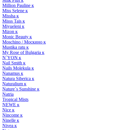
Milk Plus к
Million Pauline к
Miss Selene к
Missha к
Misss Tais к
Miyueleni к
Mizon к
Monic Beauty к
Moschino / Москино к
Mustika ratu к
My Rose of Bulgaria к
N`YON к
Nail Smith к
Nails Molekula к
Nanamus к
Natura Siberica к
Naturalium к
Nature`s Sunshine к
Natria
Tropical Mists
NEWE к
Nice к
Nincome к
Ninelle к
Nivea к