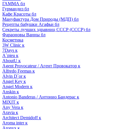
ГАММА бл
Гурмандиз бл
Кафе Красоты бл
Мануфактура Дом Природы (МДП) бл
Рецепты бабушки Агафьи бл
Секреты лучших здравниц СССР (СССР) бл
Фараоновы Ванны бл
Косметика
3W Clinic к
7Days к
A`pieu к
AboutU к
Agent Provocateur / Агент Провокатор к
Alfredo Feemas к
Alvin D`or к
Angel Key к
Angel Modern к
Anskin к
Antonio Banderas / Антонио Бандерас к
MIXIT к
Any Vera к
Aravia к
Architect Demidoff к
Aroma inter к
Aronyx к