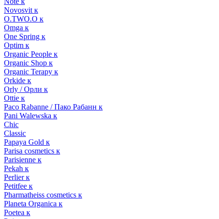
Note к
Novosvit к
O.TWO.O к
Omga к
One Spring к
Optim к
Organic People к
Organic Shop к
Organic Terapy к
Orkide к
Orly / Орли к
Ottie к
Paco Rabanne / Пако Рабанн к
Pani Walewska к
Chic
Classic
Papaya Gold к
Parisa cosmetics к
Parisienne к
Pekah к
Perlier к
Petitfee к
Pharmatheiss cosmetics к
Planeta Organica к
Poetea к