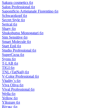
Sakura cosmetics бл
Salon Professional бл
Saponificio Artigianale Fiorentino бл
Schwarzkopf бл
Secret Style бл
Serical бл
Shary бл
Shukobutsu Monogatari бл
Sim Sensitive бл
Smart Molecule бл
Start Epil бл
Studio Professional бл
SuperСила бл
Syoss бл
T-LAB бл
TIGI бл
TNL (TatNail) бл
V-Color Professional бл
Vitality`s бл
Viva Oliva бл
Vival Professional бл
Wella бл
Yellow бл
Yllozure бл
Вiтэкс бл