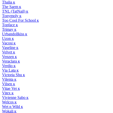
Thalia к
The Saem к
TNL (TatNail) к
Tonymoly к
Too Cool For School к
Topface к
Trimay к
Urbandollkiss к
Uzon к
Vacosi к
Vaseline к
Velvet к
Venzen к
Veraclara к
Verdio к
Via Lata к
Victoria Shu к
Vilenta к
Vilsen к
Vitae Ver к
Vitex к
Vivienne Sabo к
Welcos к
Wet n Wild к
Wokali к