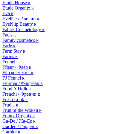
Etude House к
Etude Organix к
Eva к
Eveline / Эвелин к
EyeNlip Beauty к
Fabrik Cosmetology к
Facis к
Family cosmetics к
Farle к
Farm Stay к
Farres к
Fennel к
Ffleur / Флер к
Fito косметик к
FJ Fennel к
Flormar / Флормар к
Food A Holic к
Frenchi / Френчи к
Fresh Look к
Frudia к
Fruit of the Wokali к
Funny Organix к
Ga-De / Жа-Де к
Garden / Гарден к
Garnier к