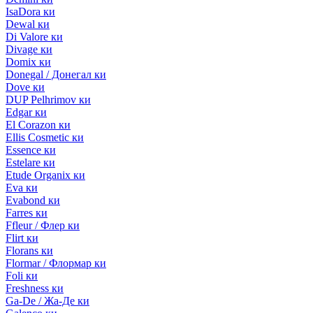
IsaDora ки
Dewal ки
Di Valore ки
Divage ки
Domix ки
Donegal / Донегал ки
Dove ки
DUP Pelhrimov ки
Edgar ки
El Corazon ки
Ellis Cosmetic ки
Essence ки
Estelare ки
Etude Organix ки
Eva ки
Evabond ки
Farres ки
Ffleur / Флер ки
Flirt ки
Florans ки
Flormar / Флормар ки
Foli ки
Freshness ки
Ga-De / Жа-Де ки