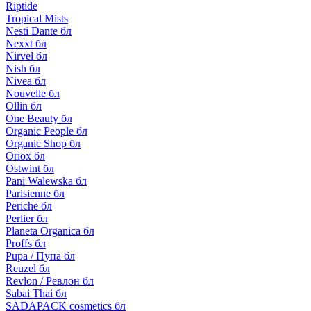
Riptide
Tropical Mists
Nesti Dante бл
Nexxt бл
Nirvel бл
Nish бл
Nivea бл
Nouvelle бл
Ollin бл
One Beauty бл
Organic People бл
Organic Shop бл
Oriox бл
Ostwint бл
Pani Walewska бл
Parisienne бл
Periche бл
Perlier бл
Planeta Organica бл
Proffs бл
Pupa / Пупа бл
Reuzel бл
Revlon / Ревлон бл
Sabai Thai бл
SADAPACK cosmetics бл