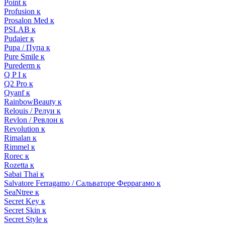
Point к
Profusion к
Prosalon Med к
PSLAB к
Pudaier к
Pupa / Пупа к
Pure Smile к
Purederm к
Q P I к
Q2 Pro к
Qyanf к
RainbowBeauty к
Relouis / Релуи к
Revlon / Ревлон к
Revolution к
Rimalan к
Rimmel к
Rorec к
Rozetta к
Sabai Thai к
Salvatore Ferragamo / Сальваторе Феррагамо к
SeaNtree к
Secret Key к
Secret Skin к
Secret Style к