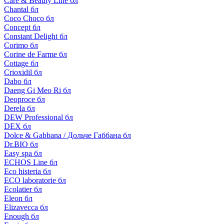
Care & Beauty Line бл
Chantal бл
Coco Choco бл
Concept бл
Constant Delight бл
Corimo бл
Corine de Farme бл
Cottage бл
Crioxidil бл
Dabo бл
Daeng Gi Meo Ri бл
Deoproce бл
Derela бл
DEW Professional бл
DEX бл
Dolce & Gabbana / Дольче Габбана бл
Dr.BIO бл
Easy spa бл
ECHOS Line бл
Eco histeria бл
ECO laboratorie бл
Ecolatier бл
Eleon бл
Elizavecca бл
Enough бл