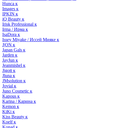
Hunca к
Images к
IPKIN к
iQ Beauty к
Irisk Professional к
Irma / Ирма к
IsaDora к
Issey Miyake / Иссей Мияке к
J|ON к
Japan Gals к
Jarden к
JayJun к
Jeanmishel к
Jigott к
Jluna к
JMsolution к
Jovial к
Juno Cosmetic к
Kapous к
Karina / Карина к
Kemon к
KiKi к
Kiss Beauty к
Koelf к
Konad к