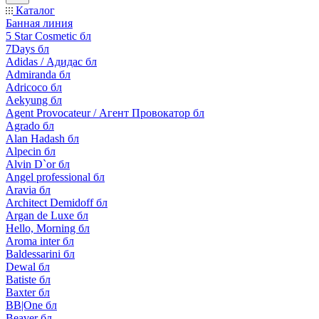
Каталог
Банная линия
5 Star Cosmetic бл
7Days бл
Adidas / Адидас бл
Admiranda бл
Adricoco бл
Aekyung бл
Agent Provocateur / Агент Провокатор бл
Agrado бл
Alan Hadash бл
Alpecin бл
Alvin D`or бл
Angel professional бл
Aravia бл
Architect Demidoff бл
Argan de Luxe бл
Hello, Morning бл
Aroma inter бл
Baldessarini бл
Dewal бл
Batiste бл
Baxter бл
BB|One бл
Beaver бл