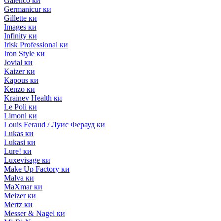
Galenco ки
Germanicur ки
Gillette ки
Images ки
Infinity ки
Irisk Professional ки
Iron Style ки
Jovial ки
Kaizer ки
Kapous ки
Kenzo ки
Krainev Health ки
Le Poli ки
Limoni ки
Louis Feraud / Луис Ферауд ки
Lukas ки
Lukasi ки
Lure! ки
Luxevisage ки
Make Up Factory ки
Malva ки
MaXmar ки
Meizer ки
Mertz ки
Messer & Nagel ки