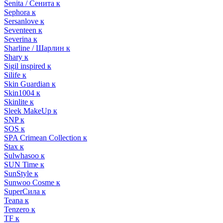
Senita / Сенита к
Sephora к
Sersanlove к
Seventeen к
Severina к
Sharline / Шарлин к
Shary к
Sigil inspired к
Silife к
Skin Guardian к
Skin1004 к
Skinlite к
Sleek MakeUp к
SNP к
SOS к
SPA Crimean Collection к
Stax к
Sulwhasoo к
SUN Time к
SunStyle к
Sunwoo Cosme к
SuperСила к
Teana к
Tenzero к
TF к