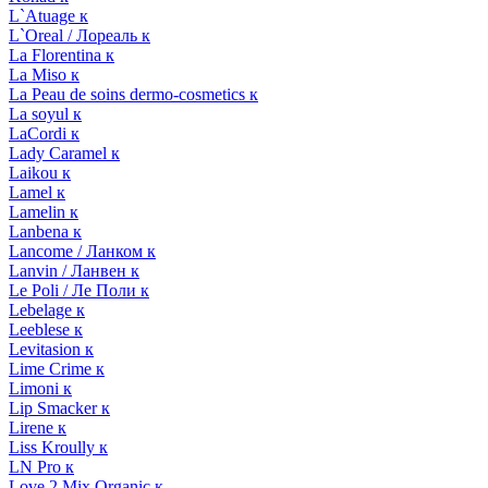
L`Atuage к
L`Oreal / Лореаль к
La Florentina к
La Miso к
La Peau de soins dermo-cosmetics к
La soyul к
LaCordi к
Lady Caramel к
Laikou к
Lamel к
Lamelin к
Lanbena к
Lancome / Ланком к
Lanvin / Ланвен к
Le Poli / Ле Поли к
Lebelage к
Leeblese к
Levitasion к
Lime Crime к
Limoni к
Lip Smacker к
Lirene к
Liss Kroully к
LN Pro к
Love 2 Mix Organic к