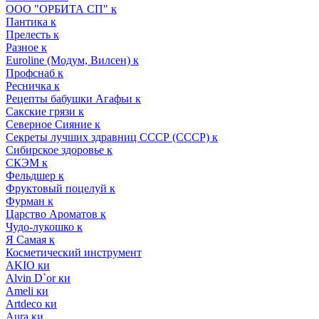
ООО "ОРБИТА СП" к
Пантика к
Прелесть к
Разное к
Euroline (Модум, Вилсен) к
Профснаб к
Ресничка к
Рецепты бабушки Агафьи к
Сакские грязи к
Северное Сияние к
Секреты лучших здравниц СССР (СССР) к
Сибирское здоровье к
СКЭМ к
Фельдшер к
Фруктовый поцелуй к
Фурман к
Царство Ароматов к
Чудо-лукошко к
Я Самая к
Косметический инструмент
AKIO ки
Alvin D`or ки
Ameli ки
Artdeco ки
Aura ки