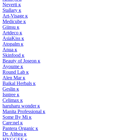
Neverti к
Stallary к
Art-Visage к
Medicube к
Giinsu к
Artdeco к
AsiaKiss к
Atopalm к
Anua к
Skinfood к
Beauty of Joseon к
Ayoume к
Round Lab к
Alen Mar к
Baikal Herbals к
Geslin к
Isntree к
Celimax к
haruharu wonder к
Manita Professional к
Some By Mi к
Care:nel к
Pantera Organic к
Dr. Althea к
HYGGEE к