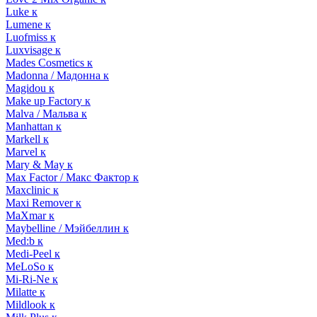
Luke к
Lumene к
Luofmiss к
Luxvisage к
Mades Cosmetics к
Madonna / Мадонна к
Magidou к
Make up Factory к
Malva / Мальва к
Manhattan к
Markell к
Marvel к
Mary & May к
Max Factor / Макс Фактор к
Maxclinic к
Maxi Remover к
MaXmar к
Maybelline / Мэйбеллин к
Med:b к
Medi-Peel к
MeLoSo к
Mi-Ri-Ne к
Milatte к
Mildlook к