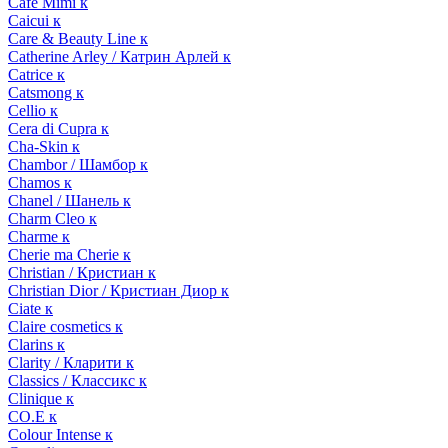
Cafe Mimi к
Caicui к
Care & Beauty Line к
Catherine Arley / Катрин Арлей к
Catrice к
Catsmong к
Cellio к
Cera di Cupra к
Cha-Skin к
Chambor / Шамбор к
Chamos к
Chanel / Шанель к
Charm Cleo к
Charme к
Cherie ma Cherie к
Christian / Кристиан к
Christian Dior / Кристиан Диор к
Ciate к
Claire cosmetics к
Clarins к
Clarity / Кларити к
Classics / Классикс к
Clinique к
CO.E к
Colour Intense к