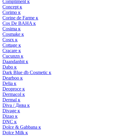
Compliment к
Concept к
Corimo к
Corine de Farme к
Cos De BAHA к
Cosima к
Cosmake к
Cosrx к
Cottage к
Cracare к
Cucunzn к
Daandanbit к
Dabo к
Dark Blue db Cosmetic к
Dearboo к
Delia к
Deoproce к
Dermacol к
Dermal к
Diva / Дива к
Divage к
Dizao к
DNC к
Dolce & Gabbana к
Dolce Milk к