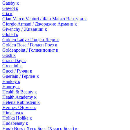
Gatsby к
Gawol к
Gia к
Gian Marco Venturi / Жан Марко Вентури к
Giorgio Armani / Джорджио Армани к
Givenchy / Живанши к
Global к
Golden Lady / Голден Леди к
Golden Rose / Голден Роуз к
Goldenpoint / Голденпоинт к
Gosh к
Grace Day к
Greenini к
Gucci / Гуччи к
Guerlain / Герлен к
Hankey к
Hanroy к
Health & Beauty к
Health Academy к
Helena Rubinstein к
Hermes / Эрмес к
Himalaya к
Holika Holika к
Hudabeauty к
Hugo Boss / Хуго Босс (Хьюго Босс) к