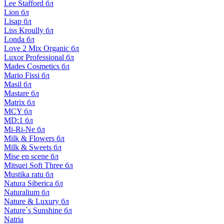
Lee Stafford бл
Lion бл
Lisap бл
Liss Kroully бл
Londa бл
Love 2 Mix Organic бл
Luxor Professional бл
Mades Cosmetics бл
Mario Fissi бл
Masil бл
Mastare бл
Matrix бл
MCY бл
MD:1 бл
Mi-Ri-Ne бл
Milk & Flowers бл
Milk & Sweets бл
Mise en scene бл
Mitsuei Soft Three бл
Mustika ratu бл
Natura Siberica бл
Naturalium бл
Nature & Luxury бл
Nature`s Sunshine бл
Natria