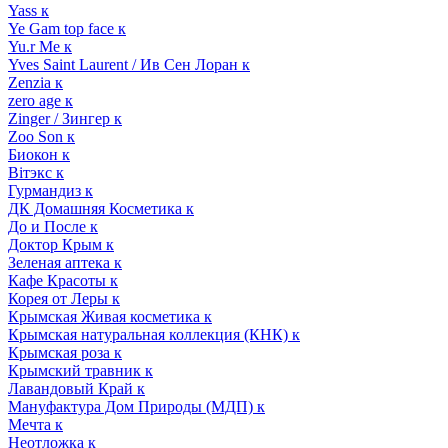
Yass к
Ye Gam top face к
Yu.r Me к
Yves Saint Laurent / Ив Сен Лоран к
Zenzia к
zero age к
Zinger / Зингер к
Zoo Son к
Биокон к
Вiтэкс к
Гурмандиз к
ДК Домашняя Косметика к
До и После к
Доктор Крым к
Зеленая аптека к
Кафе Красоты к
Корея от Леры к
Крымская Живая косметика к
Крымская натуральная коллекция (КНК) к
Крымская роза к
Крымский травник к
Лавандовый Край к
Мануфактура Дом Природы (МДП) к
Мечта к
Неотложка к