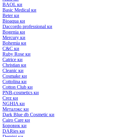
BAOL ки
Basic Medical ки
Beter ки
Bioaqua ки
Daccordo professional ки
Bogenia ки
Mercury ки
Bohemia ки
C&C ки
Ruby Rose ки
Catrice ки
Christian ки
Cleanic ки
Cosmake ки
Cottolina ки
Cotton Club ки
PNB-cosmetics ки
Crez ки
NGHIA ки
Металэкс ки
Dark Blue db Cosmetic ки
Cairo Care ки
Боровик ки
DARies ки
Demini ки