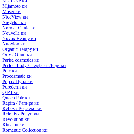
Mi-Ri-Ne ки
Mijamoto ки
Moser ки
NiceView ки
Niegelon ки
Normal Clinic ки
Nouvelle ки
Novax Beauty ки
Nuoxion ки
Organic Terapy ки
Orly / Орли ки
Parisa cosmetics ки
Perfect Lady / Перфект Леди ки
Pole ки
Procosmetic ки
Pupa / Пупа ки
Purederm ки
Q P I ки
Queen Fair ки
Rapira / Рапира ки
Reflex / Рефлекс ки
Relouis / Релуи ки
Revolution ки
Rimalan ки
Romantic Collection ки