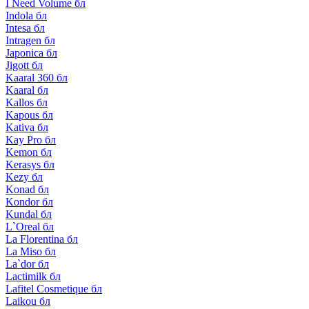
I Need Volume бл
Indola бл
Intesa бл
Intragen бл
Japonica бл
Jigott бл
Kaaral 360 бл
Kaaral бл
Kallos бл
Kapous бл
Kativa бл
Kay Pro бл
Kemon бл
Kerasys бл
Kezy бл
Konad бл
Kondor бл
Kundal бл
L`Oreal бл
La Florentina бл
La Miso бл
La`dor бл
Lactimilk бл
Lafitel Cosmetique бл
Laikou бл