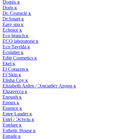
Domix к
Doris к
Dr. Ceuracle к
Dr.Smart к
Easy spa к
Echoice к
Eco branch к
ECO laboratorie к
Eco Tavrida к
Ecolatier к
Editt Cosmetics к
Ekel к
El Corazon к
El`Skin к
Elisha Coy к
Elizabeth Arden / Элизабет Арден к
Elizavecca к
Enough к
Epoux к
Essence к
Estee Lauder к
Estel / Эстель к
Estelare к
Esthetic House к
Estrade к