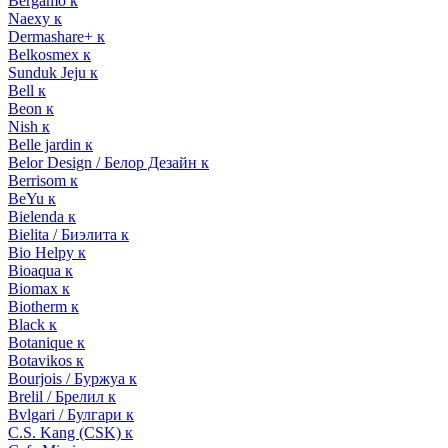
Bergamo к
Naexy к
Dermashare+ к
Belkosmex к
Sunduk Jeju к
Bell к
Beon к
Nish к
Belle jardin к
Belor Design / Белор Дезайн к
Berrisom к
BeYu к
Bielenda к
Bielita / Биэлита к
Bio Helpy к
Bioaqua к
Biomax к
Biotherm к
Black к
Botanique к
Botavikos к
Bourjois / Буржуа к
Brelil / Брелил к
Bvlgari / Булгари к
C.S. Kang (CSK) к