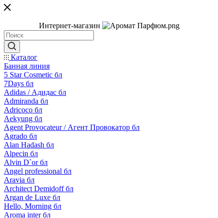
Интернет-магазин
Каталог
Банная линия
5 Star Cosmetic бл
7Days бл
Adidas / Адидас бл
Admiranda бл
Adricoco бл
Aekyung бл
Agent Provocateur / Агент Провокатор бл
Agrado бл
Alan Hadash бл
Alpecin бл
Alvin D`or бл
Angel professional бл
Aravia бл
Architect Demidoff бл
Argan de Luxe бл
Hello, Morning бл
Aroma inter бл