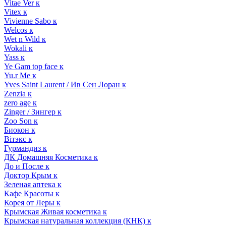
Vitae Ver к
Vitex к
Vivienne Sabo к
Welcos к
Wet n Wild к
Wokali к
Yass к
Ye Gam top face к
Yu.r Me к
Yves Saint Laurent / Ив Сен Лоран к
Zenzia к
zero age к
Zinger / Зингер к
Zoo Son к
Биокон к
Вiтэкс к
Гурмандиз к
ДК Домашняя Косметика к
До и После к
Доктор Крым к
Зеленая аптека к
Кафе Красоты к
Корея от Леры к
Крымская Живая косметика к
Крымская натуральная коллекция (КНК) к