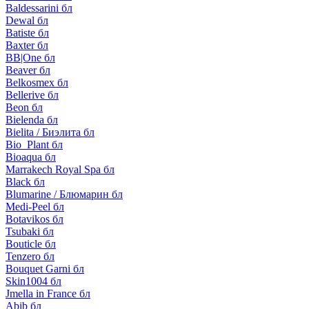
Baldessarini бл
Dewal бл
Batiste бл
Baxter бл
BB|One бл
Beaver бл
Belkosmex бл
Bellerive бл
Beon бл
Bielenda бл
Bielita / Биэлита бл
Bio_Plant бл
Bioaqua бл
Marrakech Royal Spa бл
Black бл
Blumarine / Блюмарин бл
Medi-Peel бл
Botavikos бл
Tsubaki бл
Bouticle бл
Tenzero бл
Bouquet Garni бл
Skin1004 бл
Jmella in France бл
Abib бл