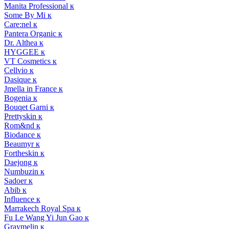
Manita Professional к
Some By Mi к
Care:nel к
Pantera Organic к
Dr. Althea к
HYGGEE к
VT Cosmetics к
Cellvio к
Dasique к
Jmella in France к
Bogenia к
Bouqet Garni к
Prettyskin к
Rom&nd к
Biodance к
Beaumyr к
Fortheskin к
Daejong к
Numbuzin к
Sadoer к
Abib к
Influence к
Marrakech Royal Spa к
Fu Le Wang Yi Jun Gao к
Graymelin к