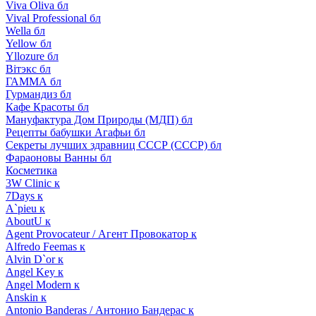
Viva Oliva бл
Vival Professional бл
Wella бл
Yellow бл
Yllozure бл
Вiтэкс бл
ГАММА бл
Гурмандиз бл
Кафе Красоты бл
Мануфактура Дом Природы (МДП) бл
Рецепты бабушки Агафьи бл
Секреты лучших здравниц СССР (СССР) бл
Фараоновы Ванны бл
Косметика
3W Clinic к
7Days к
A`pieu к
AboutU к
Agent Provocateur / Агент Провокатор к
Alfredo Feemas к
Alvin D`or к
Angel Key к
Angel Modern к
Anskin к
Antonio Banderas / Антонио Бандерас к