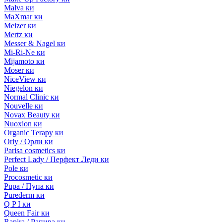
Malva ки
MaXmar ки
Meizer ки
Mertz ки
Messer & Nagel ки
Mi-Ri-Ne ки
Mijamoto ки
Moser ки
NiceView ки
Niegelon ки
Normal Clinic ки
Nouvelle ки
Novax Beauty ки
Nuoxion ки
Organic Terapy ки
Orly / Орли ки
Parisa cosmetics ки
Perfect Lady / Перфект Леди ки
Pole ки
Procosmetic ки
Pupa / Пупа ки
Purederm ки
Q P I ки
Queen Fair ки
Rapira / Рапира ки