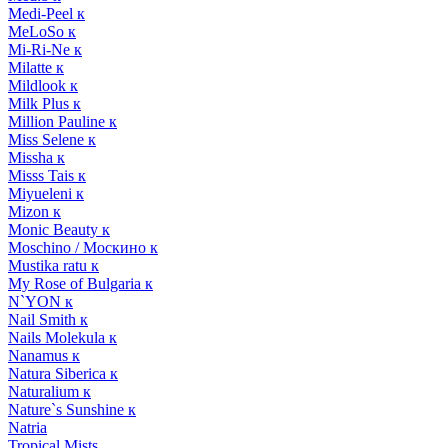
Medi-Peel к
MeLoSo к
Mi-Ri-Ne к
Milatte к
Mildlook к
Milk Plus к
Million Pauline к
Miss Selene к
Missha к
Misss Tais к
Miyueleni к
Mizon к
Monic Beauty к
Moschino / Москино к
Mustika ratu к
My Rose of Bulgaria к
N`YON к
Nail Smith к
Nails Molekula к
Nanamus к
Natura Siberica к
Naturalium к
Nature`s Sunshine к
Natria
Tropical Mists