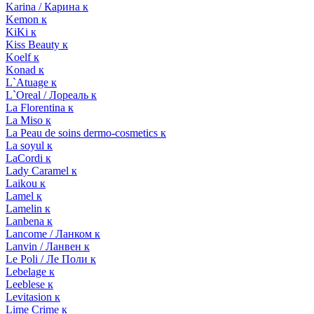
Karina / Карина к
Kemon к
KiKi к
Kiss Beauty к
Koelf к
Konad к
L`Atuage к
L`Oreal / Лореаль к
La Florentina к
La Miso к
La Peau de soins dermo-cosmetics к
La soyul к
LaCordi к
Lady Caramel к
Laikou к
Lamel к
Lamelin к
Lanbena к
Lancome / Ланком к
Lanvin / Ланвен к
Le Poli / Ле Поли к
Lebelage к
Leeblese к
Levitasion к
Lime Crime к