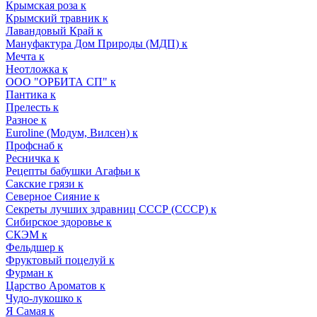
Крымская роза к
Крымский травник к
Лавандовый Край к
Мануфактура Дом Природы (МДП) к
Мечта к
Неотложка к
ООО "ОРБИТА СП" к
Пантика к
Прелесть к
Разное к
Euroline (Модум, Вилсен) к
Профснаб к
Ресничка к
Рецепты бабушки Агафьи к
Сакские грязи к
Северное Сияние к
Секреты лучших здравниц СССР (СССР) к
Сибирское здоровье к
СКЭМ к
Фельдшер к
Фруктовый поцелуй к
Фурман к
Царство Ароматов к
Чудо-лукошко к
Я Самая к