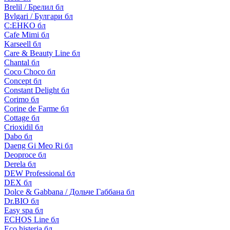
Brelil / Брелил бл
Bvlgari / Булгари бл
C:EHKO бл
Cafe Mimi бл
Karseell бл
Care & Beauty Line бл
Chantal бл
Coco Choco бл
Concept бл
Constant Delight бл
Corimo бл
Corine de Farme бл
Cottage бл
Crioxidil бл
Dabo бл
Daeng Gi Meo Ri бл
Deoproce бл
Derela бл
DEW Professional бл
DEX бл
Dolce & Gabbana / Дольче Габбана бл
Dr.BIO бл
Easy spa бл
ECHOS Line бл
Eco histeria бл