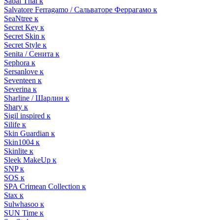
Sabai Thai к
Salvatore Ferragamo / Сальваторе Феррагамо к
SeaNtree к
Secret Key к
Secret Skin к
Secret Style к
Senita / Сенита к
Sephora к
Sersanlove к
Seventeen к
Severina к
Sharline / Шарлин к
Shary к
Sigil inspired к
Silife к
Skin Guardian к
Skin1004 к
Skinlite к
Sleek MakeUp к
SNP к
SOS к
SPA Crimean Collection к
Stax к
Sulwhasoo к
SUN Time к