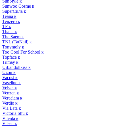
SunStyle к
Sunwoo Cosme к
SuperСила к
Teana к
Tenzero к
TF к
Thalia к
The Saem к
TNL (TatNail) к
Tonymoly к
Too Cool For School к
Topface к
Trimay к
Urbandollkiss к
Uzon к
Vacosi к
Vaseline к
Velvet к
Venzen к
Veraclara к
Verdio к
Via Lata к
Victoria Shu к
Vilenta к
Vilsen к