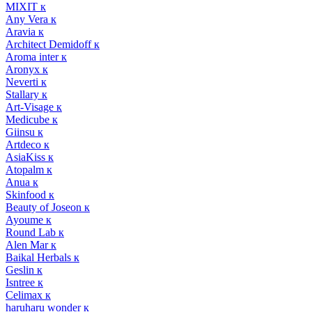
MIXIT к
Any Vera к
Aravia к
Architect Demidoff к
Aroma inter к
Aronyx к
Neverti к
Stallary к
Art-Visage к
Medicube к
Giinsu к
Artdeco к
AsiaKiss к
Atopalm к
Anua к
Skinfood к
Beauty of Joseon к
Ayoume к
Round Lab к
Alen Mar к
Baikal Herbals к
Geslin к
Isntree к
Celimax к
haruharu wonder к