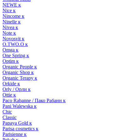
NEWE к
Nice к
Nincome к
Ninelle к
Nivea к
Note к
Novosvit к
O.TWO.O к
Omga к
One Spring к
Optim к
Organic People к
Organic Shop к
Organic Terapy к
Orkide к
Orly / Орли к
Ottie к
Paco Rabanne / Пако Рабанн к
Pani Walewska к
Chic
Classic
Papaya Gold к
Parisa cosmetics к
Parisienne к
Pekah к