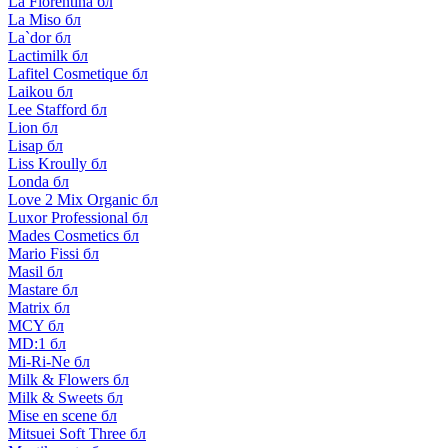
La Florentina бл
La Miso бл
La`dor бл
Lactimilk бл
Lafitel Cosmetique бл
Laikou бл
Lee Stafford бл
Lion бл
Lisap бл
Liss Kroully бл
Londa бл
Love 2 Mix Organic бл
Luxor Professional бл
Mades Cosmetics бл
Mario Fissi бл
Masil бл
Mastare бл
Matrix бл
MCY бл
MD:1 бл
Mi-Ri-Ne бл
Milk & Flowers бл
Milk & Sweets бл
Mise en scene бл
Mitsuei Soft Three бл