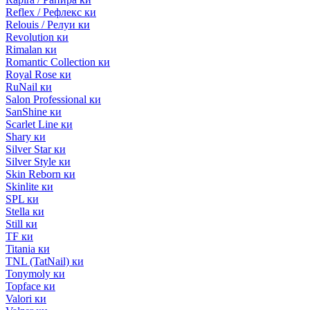
Reflex / Рефлекс ки
Relouis / Релуи ки
Revolution ки
Rimalan ки
Romantic Collection ки
Royal Rose ки
RuNail ки
Salon Professional ки
SanShine ки
Scarlet Line ки
Shary ки
Silver Star ки
Silver Style ки
Skin Reborn ки
Skinlite ки
SPL ки
Stella ки
Still ки
TF ки
Titania ки
TNL (TatNail) ки
Tonymoly ки
Topface ки
Valori ки