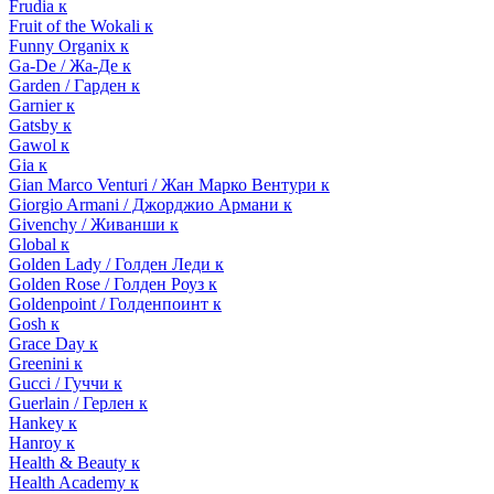
Frudia к
Fruit of the Wokali к
Funny Organix к
Ga-De / Жа-Де к
Garden / Гарден к
Garnier к
Gatsby к
Gawol к
Gia к
Gian Marco Venturi / Жан Марко Вентури к
Giorgio Armani / Джорджио Армани к
Givenchy / Живанши к
Global к
Golden Lady / Голден Леди к
Golden Rose / Голден Роуз к
Goldenpoint / Голденпоинт к
Gosh к
Grace Day к
Greenini к
Gucci / Гуччи к
Guerlain / Герлен к
Hankey к
Hanroy к
Health & Beauty к
Health Academy к