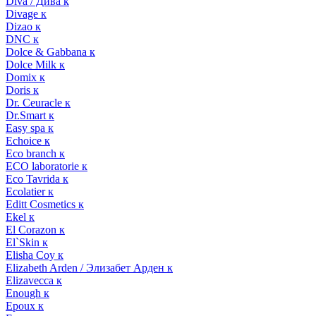
Diva / Дива к
Divage к
Dizao к
DNC к
Dolce & Gabbana к
Dolce Milk к
Domix к
Doris к
Dr. Ceuracle к
Dr.Smart к
Easy spa к
Echoice к
Eco branch к
ECO laboratorie к
Eco Tavrida к
Ecolatier к
Editt Cosmetics к
Ekel к
El Corazon к
El`Skin к
Elisha Coy к
Elizabeth Arden / Элизабет Арден к
Elizavecca к
Enough к
Epoux к