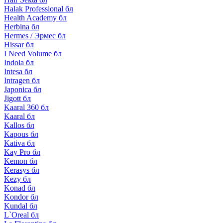
Halak Professional бл
Health Academy бл
Herbina бл
Hermes / Эрмес бл
Hissar бл
I Need Volume бл
Indola бл
Intesa бл
Intragen бл
Japonica бл
Jigott бл
Kaaral 360 бл
Kaaral бл
Kallos бл
Kapous бл
Kativa бл
Kay Pro бл
Kemon бл
Kerasys бл
Kezy бл
Konad бл
Kondor бл
Kundal бл
L`Oreal бл