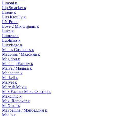
Limoni к
Lip Smacker к
Lirene к
Liss Kroully к
LN Pro к
Love 2 Mix Organic к
Luke к
Lumene к
Luofmiss к
Luxvisage к
Mades Cosmetics к
Madonna / Мадонна к
Magidou к
Make up Factory к
Malva / Мальва к
Manhattan к
Markell к
Marvel к
Mary & May к
Max Factor / Макс Фактор к
Maxclinic к
Maxi Remover к
MaXmar к
Maybelline / Мэйбеллин к
Med:b к