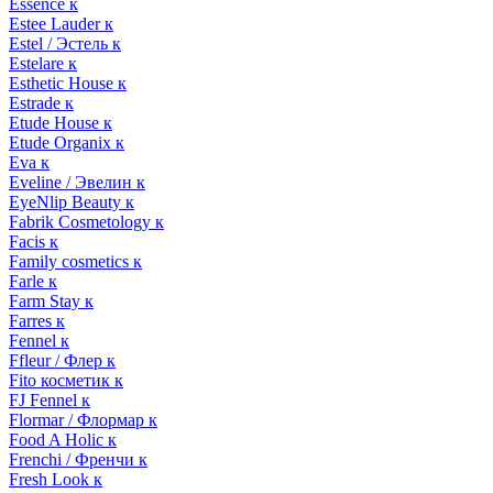
Essence к
Estee Lauder к
Estel / Эстель к
Estelare к
Esthetic House к
Estrade к
Etude House к
Etude Organix к
Eva к
Eveline / Эвелин к
EyeNlip Beauty к
Fabrik Cosmetology к
Facis к
Family cosmetics к
Farle к
Farm Stay к
Farres к
Fennel к
Ffleur / Флер к
Fito косметик к
FJ Fennel к
Flormar / Флормар к
Food A Holic к
Frenchi / Френчи к
Fresh Look к