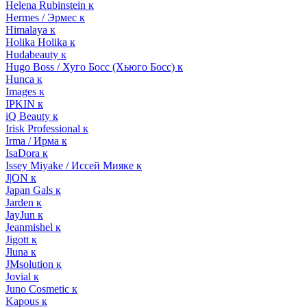
Helena Rubinstein к
Hermes / Эрмес к
Himalaya к
Holika Holika к
Hudabeauty к
Hugo Boss / Хуго Босс (Хьюго Босс) к
Hunca к
Images к
IPKIN к
iQ Beauty к
Irisk Professional к
Irma / Ирма к
IsaDora к
Issey Miyake / Иссей Мияке к
J|ON к
Japan Gals к
Jarden к
JayJun к
Jeanmishel к
Jigott к
Jluna к
JMsolution к
Jovial к
Juno Cosmetic к
Kapous к