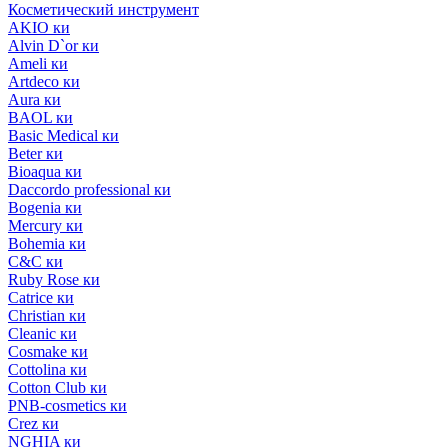
Косметический инструмент
AKIO ки
Alvin D`or ки
Ameli ки
Artdeco ки
Aura ки
BAOL ки
Basic Medical ки
Beter ки
Bioaqua ки
Daccordo professional ки
Bogenia ки
Mercury ки
Bohemia ки
C&C ки
Ruby Rose ки
Catrice ки
Christian ки
Cleanic ки
Cosmake ки
Cottolina ки
Cotton Club ки
PNB-cosmetics ки
Crez ки
NGHIA ки