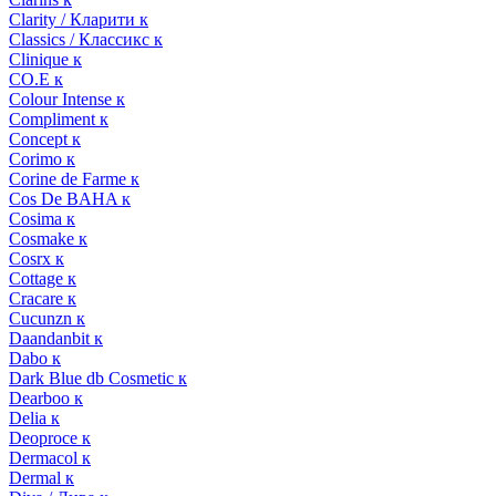
Clarity / Кларити к
Classics / Классикс к
Clinique к
CO.E к
Colour Intense к
Compliment к
Concept к
Corimo к
Corine de Farme к
Cos De BAHA к
Cosima к
Cosmake к
Cosrx к
Cottage к
Cracare к
Cucunzn к
Daandanbit к
Dabo к
Dark Blue db Cosmetic к
Dearboo к
Delia к
Deoproce к
Dermacol к
Dermal к