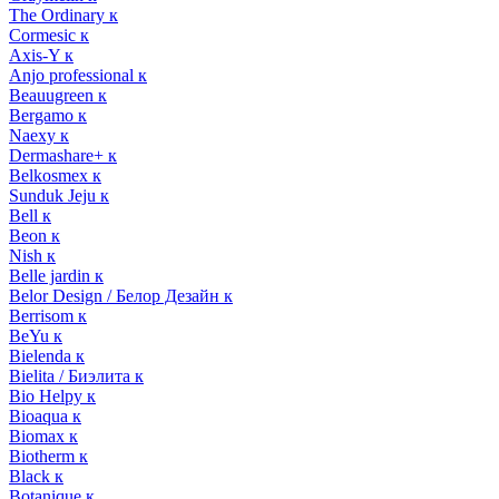
The Ordinary к
Cormesic к
Axis-Y к
Anjo professional к
Beauugreen к
Bergamo к
Naexy к
Dermashare+ к
Belkosmex к
Sunduk Jeju к
Bell к
Beon к
Nish к
Belle jardin к
Belor Design / Белор Дезайн к
Berrisom к
BeYu к
Bielenda к
Bielita / Биэлита к
Bio Helpy к
Bioaqua к
Biomax к
Biotherm к
Black к
Botanique к