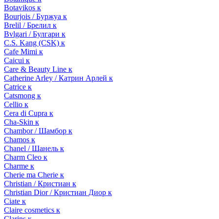
Botavikos к
Bourjois / Буржуа к
Brelil / Брелил к
Bvlgari / Булгари к
C.S. Kang (CSK) к
Cafe Mimi к
Caicui к
Care & Beauty Line к
Catherine Arley / Катрин Арлей к
Catrice к
Catsmong к
Cellio к
Cera di Cupra к
Cha-Skin к
Chambor / Шамбор к
Chamos к
Chanel / Шанель к
Charm Cleo к
Charme к
Cherie ma Cherie к
Christian / Кристиан к
Christian Dior / Кристиан Диор к
Ciate к
Claire cosmetics к
Clarins к