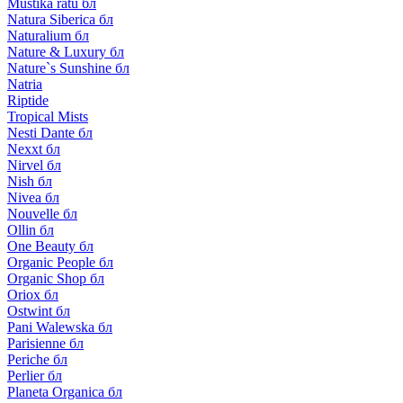
Mustika ratu бл
Natura Siberica бл
Naturalium бл
Nature & Luxury бл
Nature`s Sunshine бл
Natria
Riptide
Tropical Mists
Nesti Dante бл
Nexxt бл
Nirvel бл
Nish бл
Nivea бл
Nouvelle бл
Ollin бл
One Beauty бл
Organic People бл
Organic Shop бл
Oriox бл
Ostwint бл
Pani Walewska бл
Parisienne бл
Periche бл
Perlier бл
Planeta Organica бл