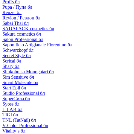
Proffs бл
Pupa / Пупа бл
Reuzel бл
Revlon / Ревлон бл
Sabai Thai бл
SADAPACK cosmetics бл
Sakura cosmetics бл
Salon Professional бл
Saponificio Artigianale Fiorentino бл
Schwarzkopf бл
Secret Style бл
Serical бл
Shary бл
Shukobutsu Monogatari бл
Sim Sensitive бл
Smart Molecule бл
Start Epil бл
Studio Professional бл
SuperСила бл
Syoss бл
T-LAB бл
TIGI бл
TNL (TatNail) бл
V-Color Professional бл
Vitality`s бл