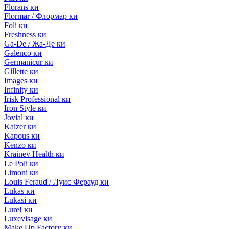
Florans ки
Flormar / Флормар ки
Foli ки
Freshness ки
Ga-De / Жа-Де ки
Galenco ки
Germanicur ки
Gillette ки
Images ки
Infinity ки
Irisk Professional ки
Iron Style ки
Jovial ки
Kaizer ки
Kapous ки
Kenzo ки
Krainev Health ки
Le Poli ки
Limoni ки
Louis Feraud / Луис Ферауд ки
Lukas ки
Lukasi ки
Lure! ки
Luxevisage ки
Make Up Factory ки