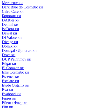
Металэкс ки
Dark Blue db Cosmetic ки
Cairo Care ки
Боровик ки
DARies ки
Demini ки
IsaDora ки
Dewal ки
Di Valore ки
Divage ки
Domix ки
Donegal / Донегал ки
Dove ки
DUP Pelhrimov ки
Edgar ки
El Corazon ки
Ellis Cosmetic ки
Essence ки
Estelare ки
Etude Organix ки
Eva ки
Evabond ки
Farres ки
Ffleur / Флер ки
Flirt ки