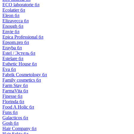
ECO laboratorie бл
Ecolatier бл
Eleon бл
Elizavecca бл
Enough бл
Envie бл
Epica Professional бл
Epsom.pro бл
Erayba бл
Estel / Эстель бл
Estelare бл
Esthetic House бл
Eva бл
Fabrik Cosmetology бл
Family cosmetics бл
Farm Stay бл
FarmaVita бл
Finesse бл
Florinda бл
Food A Holic бл
Funs бл
Galacticos бл
Gosh бл
Hair Company бл
Hair Sekta бл