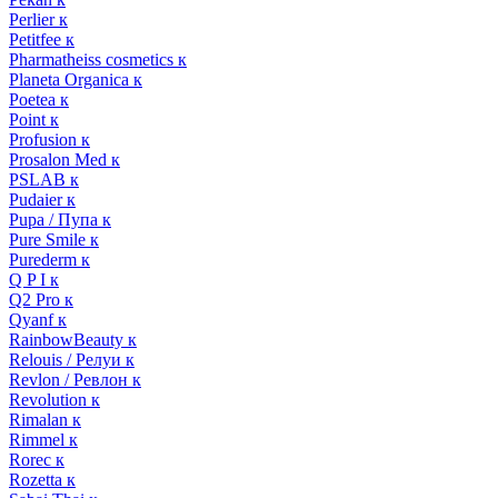
Perlier к
Petitfee к
Pharmatheiss cosmetics к
Planeta Organica к
Poetea к
Point к
Profusion к
Prosalon Med к
PSLAB к
Pudaier к
Pupa / Пупа к
Pure Smile к
Purederm к
Q P I к
Q2 Pro к
Qyanf к
RainbowBeauty к
Relouis / Релуи к
Revlon / Ревлон к
Revolution к
Rimalan к
Rimmel к
Rorec к
Rozetta к