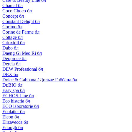
Care & Beauty Line бл
Chantal бл
Coco Choco бл
Concept бл
Constant Delight бл
Corimo бл
Corine de Farme бл
Cottage бл
Crioxidil бл
Dabo бл
Daeng Gi Meo Ri бл
Deoproce бл
Derela бл
DEW Professional бл
DEX бл
Dolce & Gabbana / Дольче Габбана бл
Dr.BIO бл
Easy spa бл
ECHOS Line бл
Eco histeria бл
ECO laboratorie бл
Ecolatier бл
Eleon бл
Elizavecca бл
Enough бл