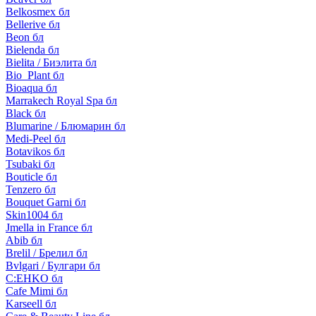
Belkosmex бл
Bellerive бл
Beon бл
Bielenda бл
Bielita / Биэлита бл
Bio_Plant бл
Bioaqua бл
Marrakech Royal Spa бл
Black бл
Blumarine / Блюмарин бл
Medi-Peel бл
Botavikos бл
Tsubaki бл
Bouticle бл
Tenzero бл
Bouquet Garni бл
Skin1004 бл
Jmella in France бл
Abib бл
Brelil / Брелил бл
Bvlgari / Булгари бл
C:EHKO бл
Cafe Mimi бл
Karseell бл