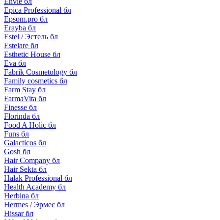
Envie бл
Epica Professional бл
Epsom.pro бл
Erayba бл
Estel / Эстель бл
Estelare бл
Esthetic House бл
Eva бл
Fabrik Cosmetology бл
Family cosmetics бл
Farm Stay бл
FarmaVita бл
Finesse бл
Florinda бл
Food A Holic бл
Funs бл
Galacticos бл
Gosh бл
Hair Company бл
Hair Sekta бл
Halak Professional бл
Health Academy бл
Herbina бл
Hermes / Эрмес бл
Hissar бл