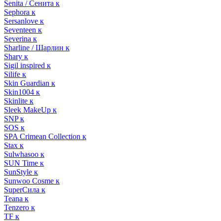
Senita / Сенита к
Sephora к
Sersanlove к
Seventeen к
Severina к
Sharline / Шарлин к
Shary к
Sigil inspired к
Silife к
Skin Guardian к
Skin1004 к
Skinlite к
Sleek MakeUp к
SNP к
SOS к
SPA Crimean Collection к
Stax к
Sulwhasoo к
SUN Time к
SunStyle к
Sunwoo Cosme к
SuperСила к
Teana к
Tenzero к
TF к