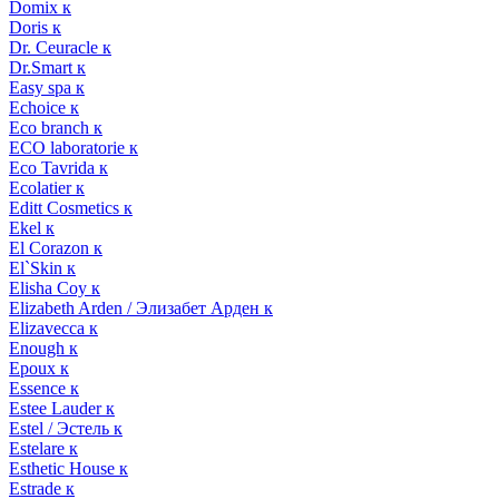
Domix к
Doris к
Dr. Ceuracle к
Dr.Smart к
Easy spa к
Echoice к
Eco branch к
ECO laboratorie к
Eco Tavrida к
Ecolatier к
Editt Cosmetics к
Ekel к
El Corazon к
El`Skin к
Elisha Coy к
Elizabeth Arden / Элизабет Арден к
Elizavecca к
Enough к
Epoux к
Essence к
Estee Lauder к
Estel / Эстель к
Estelare к
Esthetic House к
Estrade к