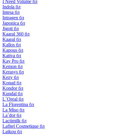
I Need Volume бл
Indola бл
Intesa бл
Intragen бл
Japonica бл
Jigott бл
Kaaral 360 бл
Kaaral бл
Kallos бл
Kapous бл
Kativa бл
Kay Pro бл
Kemon бл
Kerasys бл
Kezy бл
Konad бл
Kondor бл
Kundal бл
L`Oreal бл
La Florentina бл
La Miso бл
La`dor бл
Lactimilk бл
Lafitel Cosmetique бл
Laikou бл