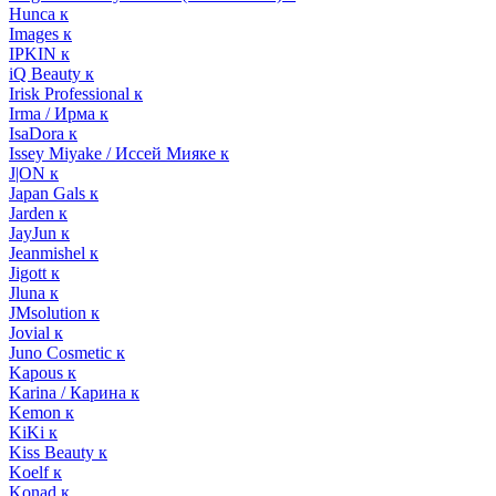
Hunca к
Images к
IPKIN к
iQ Beauty к
Irisk Professional к
Irma / Ирма к
IsaDora к
Issey Miyake / Иссей Мияке к
J|ON к
Japan Gals к
Jarden к
JayJun к
Jeanmishel к
Jigott к
Jluna к
JMsolution к
Jovial к
Juno Cosmetic к
Kapous к
Karina / Карина к
Kemon к
KiKi к
Kiss Beauty к
Koelf к
Konad к