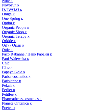
Note к
Novosvit к
O.TWO.O к
Omga к
One Spring к
Optim к
Organic People к
Organic Shop к
Organic Terapy к
Orkide к
Orly / Орли к
Ottie к
Paco Rabanne / Пако Рабанн к
Pani Walewska к
Chic
Classic
Papaya Gold к
Parisa cosmetics к
Parisienne к
Pekah к
Perlier к
Petitfee к
Pharmatheiss cosmetics к
Planeta Organica к
Poetea к