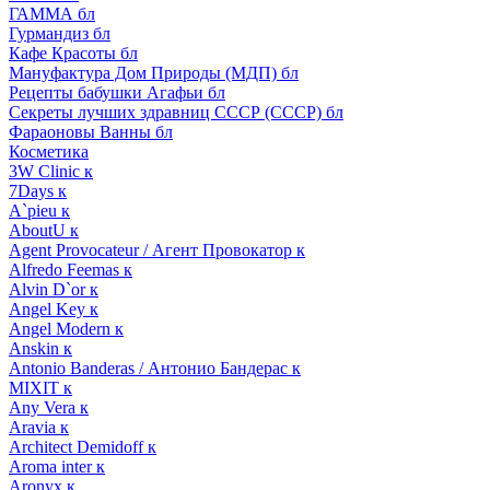
ГАММА бл
Гурмандиз бл
Кафе Красоты бл
Мануфактура Дом Природы (МДП) бл
Рецепты бабушки Агафьи бл
Секреты лучших здравниц СССР (СССР) бл
Фараоновы Ванны бл
Косметика
3W Clinic к
7Days к
A`pieu к
AboutU к
Agent Provocateur / Агент Провокатор к
Alfredo Feemas к
Alvin D`or к
Angel Key к
Angel Modern к
Anskin к
Antonio Banderas / Антонио Бандерас к
MIXIT к
Any Vera к
Aravia к
Architect Demidoff к
Aroma inter к
Aronyx к