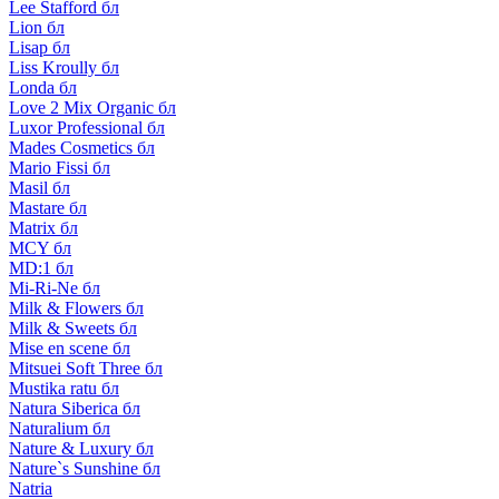
Lee Stafford бл
Lion бл
Lisap бл
Liss Kroully бл
Londa бл
Love 2 Mix Organic бл
Luxor Professional бл
Mades Cosmetics бл
Mario Fissi бл
Masil бл
Mastare бл
Matrix бл
MCY бл
MD:1 бл
Mi-Ri-Ne бл
Milk & Flowers бл
Milk & Sweets бл
Mise en scene бл
Mitsuei Soft Three бл
Mustika ratu бл
Natura Siberica бл
Naturalium бл
Nature & Luxury бл
Nature`s Sunshine бл
Natria