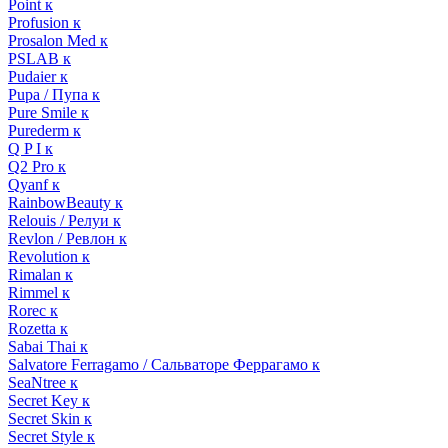
Point к
Profusion к
Prosalon Med к
PSLAB к
Pudaier к
Pupa / Пупа к
Pure Smile к
Purederm к
Q P I к
Q2 Pro к
Qyanf к
RainbowBeauty к
Relouis / Релуи к
Revlon / Ревлон к
Revolution к
Rimalan к
Rimmel к
Rorec к
Rozetta к
Sabai Thai к
Salvatore Ferragamo / Сальваторе Феррагамо к
SeaNtree к
Secret Key к
Secret Skin к
Secret Style к