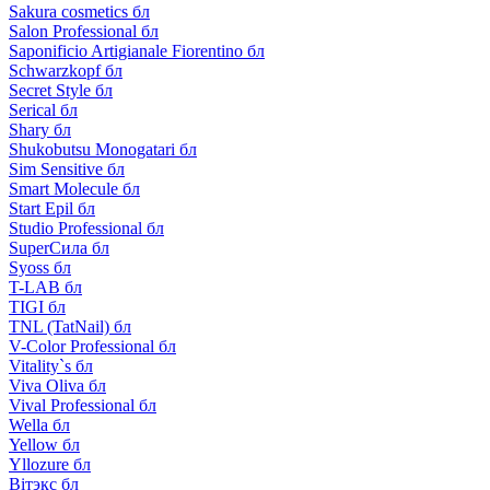
Sakura cosmetics бл
Salon Professional бл
Saponificio Artigianale Fiorentino бл
Schwarzkopf бл
Secret Style бл
Serical бл
Shary бл
Shukobutsu Monogatari бл
Sim Sensitive бл
Smart Molecule бл
Start Epil бл
Studio Professional бл
SuperСила бл
Syoss бл
T-LAB бл
TIGI бл
TNL (TatNail) бл
V-Color Professional бл
Vitality`s бл
Viva Oliva бл
Vival Professional бл
Wella бл
Yellow бл
Yllozure бл
Вiтэкс бл