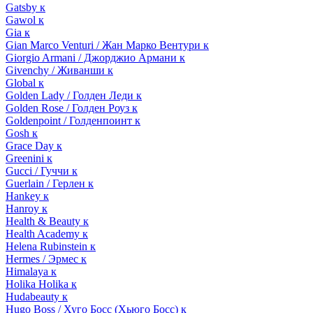
Gatsby к
Gawol к
Gia к
Gian Marco Venturi / Жан Марко Вентури к
Giorgio Armani / Джорджио Армани к
Givenchy / Живанши к
Global к
Golden Lady / Голден Леди к
Golden Rose / Голден Роуз к
Goldenpoint / Голденпоинт к
Gosh к
Grace Day к
Greenini к
Gucci / Гуччи к
Guerlain / Герлен к
Hankey к
Hanroy к
Health & Beauty к
Health Academy к
Helena Rubinstein к
Hermes / Эрмес к
Himalaya к
Holika Holika к
Hudabeauty к
Hugo Boss / Хуго Босс (Хьюго Босс) к