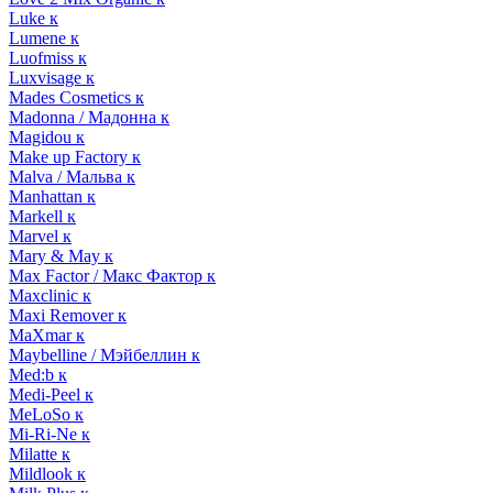
Luke к
Lumene к
Luofmiss к
Luxvisage к
Mades Cosmetics к
Madonna / Мадонна к
Magidou к
Make up Factory к
Malva / Мальва к
Manhattan к
Markell к
Marvel к
Mary & May к
Max Factor / Макс Фактор к
Maxclinic к
Maxi Remover к
MaXmar к
Maybelline / Мэйбеллин к
Med:b к
Medi-Peel к
MeLoSo к
Mi-Ri-Ne к
Milatte к
Mildlook к