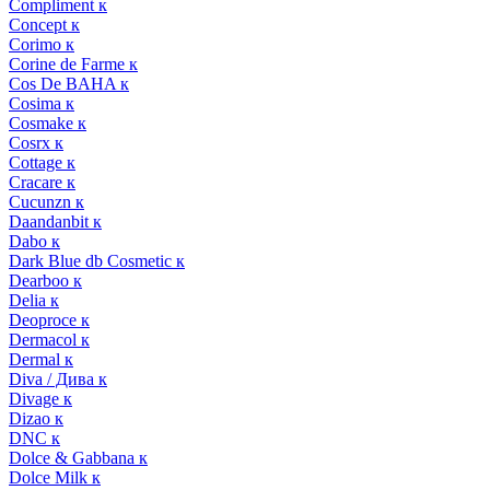
Compliment к
Concept к
Corimo к
Corine de Farme к
Cos De BAHA к
Cosima к
Cosmake к
Cosrx к
Cottage к
Cracare к
Cucunzn к
Daandanbit к
Dabo к
Dark Blue db Cosmetic к
Dearboo к
Delia к
Deoproce к
Dermacol к
Dermal к
Diva / Дива к
Divage к
Dizao к
DNC к
Dolce & Gabbana к
Dolce Milk к