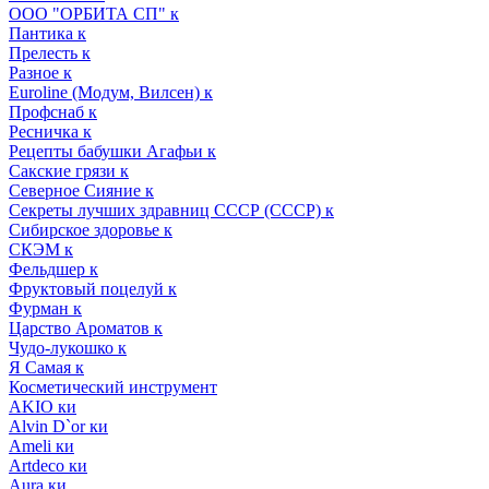
ООО "ОРБИТА СП" к
Пантика к
Прелесть к
Разное к
Euroline (Модум, Вилсен) к
Профснаб к
Ресничка к
Рецепты бабушки Агафьи к
Сакские грязи к
Северное Сияние к
Секреты лучших здравниц СССР (СССР) к
Сибирское здоровье к
СКЭМ к
Фельдшер к
Фруктовый поцелуй к
Фурман к
Царство Ароматов к
Чудо-лукошко к
Я Самая к
Косметический инструмент
AKIO ки
Alvin D`or ки
Ameli ки
Artdeco ки
Aura ки