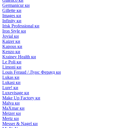
Galenco ки
Germanicur ки
Gillette ки
Images ки
Infinity ки
Irisk Professional ки
Iron Style ки
Jovial ки
Kaizer ки
Kapous ки
Kenzo ки
Krainev Health ки
Le Poli ки
Limoni ки
Louis Feraud / Луис Ферауд ки
Lukas ки
Lukasi ки
Lure! ки
Luxevisage ки
Make Up Factory ки
Malva ки
MaXmar ки
Meizer ки
Mertz ки
Messer & Nagel ки