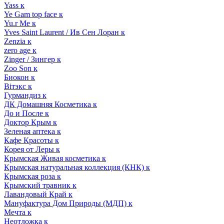
Yass к
Ye Gam top face к
Yu.r Me к
Yves Saint Laurent / Ив Сен Лоран к
Zenzia к
zero age к
Zinger / Зингер к
Zoo Son к
Биокон к
Вiтэкс к
Гурмандиз к
ДК Домашняя Косметика к
До и После к
Доктор Крым к
Зеленая аптека к
Кафе Красоты к
Корея от Леры к
Крымская Живая косметика к
Крымская натуральная коллекция (КНК) к
Крымская роза к
Крымский травник к
Лавандовый Край к
Мануфактура Дом Природы (МДП) к
Мечта к
Неотложка к