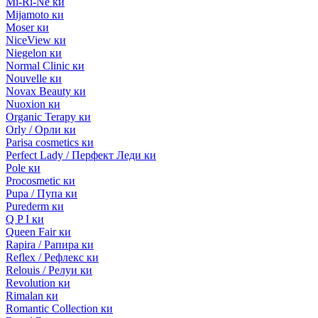
Mi-Ri-Ne ки
Mijamoto ки
Moser ки
NiceView ки
Niegelon ки
Normal Clinic ки
Nouvelle ки
Novax Beauty ки
Nuoxion ки
Organic Terapy ки
Orly / Орли ки
Parisa cosmetics ки
Perfect Lady / Перфект Леди ки
Pole ки
Procosmetic ки
Pupa / Пупа ки
Purederm ки
Q P I ки
Queen Fair ки
Rapira / Рапира ки
Reflex / Рефлекс ки
Relouis / Релуи ки
Revolution ки
Rimalan ки
Romantic Collection ки