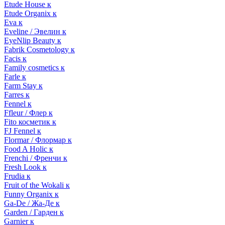
Etude House к
Etude Organix к
Eva к
Eveline / Эвелин к
EyeNlip Beauty к
Fabrik Cosmetology к
Facis к
Family cosmetics к
Farle к
Farm Stay к
Farres к
Fennel к
Ffleur / Флер к
Fito косметик к
FJ Fennel к
Flormar / Флормар к
Food A Holic к
Frenchi / Френчи к
Fresh Look к
Frudia к
Fruit of the Wokali к
Funny Organix к
Ga-De / Жа-Де к
Garden / Гарден к
Garnier к