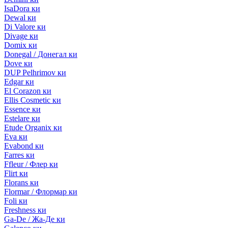
IsaDora ки
Dewal ки
Di Valore ки
Divage ки
Domix ки
Donegal / Донегал ки
Dove ки
DUP Pelhrimov ки
Edgar ки
El Corazon ки
Ellis Cosmetic ки
Essence ки
Estelare ки
Etude Organix ки
Eva ки
Evabond ки
Farres ки
Ffleur / Флер ки
Flirt ки
Florans ки
Flormar / Флормар ки
Foli ки
Freshness ки
Ga-De / Жа-Де ки