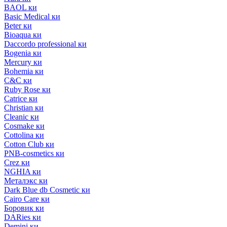
BAOL ки
Basic Medical ки
Beter ки
Bioaqua ки
Daccordo professional ки
Bogenia ки
Mercury ки
Bohemia ки
C&C ки
Ruby Rose ки
Catrice ки
Christian ки
Cleanic ки
Cosmake ки
Cottolina ки
Cotton Club ки
PNB-cosmetics ки
Crez ки
NGHIA ки
Металэкс ки
Dark Blue db Cosmetic ки
Cairo Care ки
Боровик ки
DARies ки
Demini ки