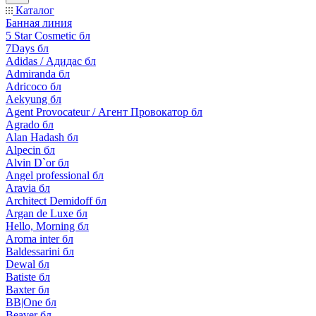
Каталог
Банная линия
5 Star Cosmetic бл
7Days бл
Adidas / Адидас бл
Admiranda бл
Adricoco бл
Aekyung бл
Agent Provocateur / Агент Провокатор бл
Agrado бл
Alan Hadash бл
Alpecin бл
Alvin D`or бл
Angel professional бл
Aravia бл
Architect Demidoff бл
Argan de Luxe бл
Hello, Morning бл
Aroma inter бл
Baldessarini бл
Dewal бл
Batiste бл
Baxter бл
BB|One бл
Beaver бл