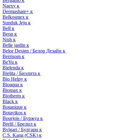
Bergamo к
Naexy к
Dermashare+ к
Belkosmex к
Sunduk Jeju к
Bell к
Beon к
Nish к
Belle jardin к
Belor Design / Белор Дезайн к
Berrisom к
BeYu к
Bielenda к
Bielita / Биэлита к
Bio Helpy к
Bioaqua к
Biomax к
Biotherm к
Black к
Botanique к
Botavikos к
Bourjois / Буржуа к
Brelil / Брелил к
Bvlgari / Булгари к
C.S. Kang (CSK) к