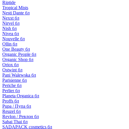
Riptide
Tropical Mists
Nesti Dante бл
Nexxt бл
Nirvel бл
Nish бл
Nivea бл
Nouvelle бл
Ollin бл
One Beauty бл
Organic People бл
Organic Shop бл
Oriox бл
Ostwint бл
Pani Walewska бл
Parisienne бл
Periche бл
Perlier бл
Planeta Organica бл
Proffs бл
Pupa / Пупа бл
Reuzel бл
Revlon / Ревлон бл
Sabai Thai бл
SADAPACK cosmetics бл