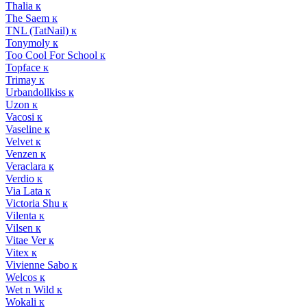
Thalia к
The Saem к
TNL (TatNail) к
Tonymoly к
Too Cool For School к
Topface к
Trimay к
Urbandollkiss к
Uzon к
Vacosi к
Vaseline к
Velvet к
Venzen к
Veraclara к
Verdio к
Via Lata к
Victoria Shu к
Vilenta к
Vilsen к
Vitae Ver к
Vitex к
Vivienne Sabo к
Welcos к
Wet n Wild к
Wokali к