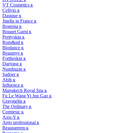
VT Cosmetics к
Cellvio к
Dasique к
Jmella in France к
Bogenia к
Bouqet Garni к
Prettyskin к
Rom&nd к
Biodance к
Beaumyr к
Fortheskin к
Daejong к
Numbuzin к
Sadoer к
Abib к
Influence к
Marrakech Royal Spa к
Fu Le Wang Yi Jun Gao к
Graymelin к
The Ordinary к
Cormesic к
Axis-Y к
Anjo professional к
Beauugreen к