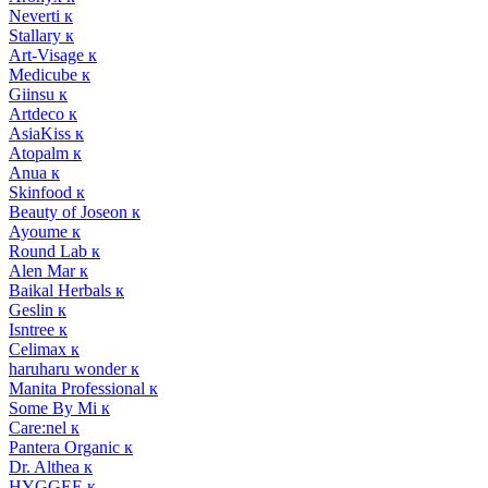
Neverti к
Stallary к
Art-Visage к
Medicube к
Giinsu к
Artdeco к
AsiaKiss к
Atopalm к
Anua к
Skinfood к
Beauty of Joseon к
Ayoume к
Round Lab к
Alen Mar к
Baikal Herbals к
Geslin к
Isntree к
Celimax к
haruharu wonder к
Manita Professional к
Some By Mi к
Care:nel к
Pantera Organic к
Dr. Althea к
HYGGEE к