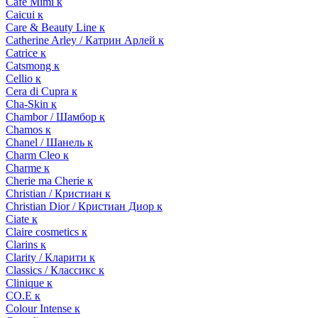
Cafe Mimi к
Caicui к
Care & Beauty Line к
Catherine Arley / Катрин Арлей к
Catrice к
Catsmong к
Cellio к
Cera di Cupra к
Cha-Skin к
Chambor / Шамбор к
Chamos к
Chanel / Шанель к
Charm Cleo к
Charme к
Cherie ma Cherie к
Christian / Кристиан к
Christian Dior / Кристиан Диор к
Ciate к
Claire cosmetics к
Clarins к
Clarity / Кларити к
Classics / Классикс к
Clinique к
CO.E к
Colour Intense к