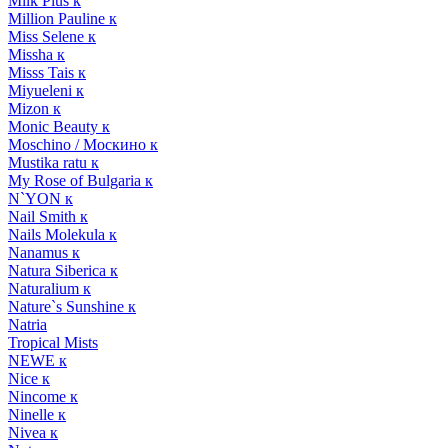
Milk Plus к
Million Pauline к
Miss Selene к
Missha к
Misss Tais к
Miyueleni к
Mizon к
Monic Beauty к
Moschino / Москино к
Mustika ratu к
My Rose of Bulgaria к
N`YON к
Nail Smith к
Nails Molekula к
Nanamus к
Natura Siberica к
Naturalium к
Nature`s Sunshine к
Natria
Tropical Mists
NEWE к
Nice к
Nincome к
Ninelle к
Nivea к