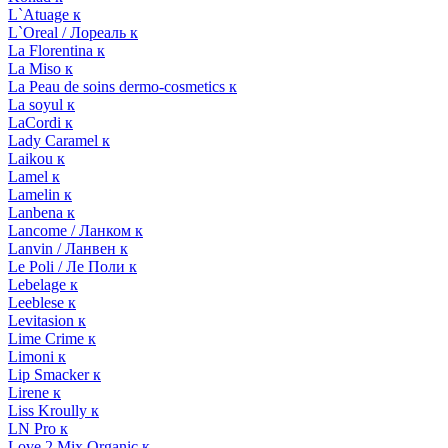
L`Atuage к
L`Oreal / Лореаль к
La Florentina к
La Miso к
La Peau de soins dermo-cosmetics к
La soyul к
LaCordi к
Lady Caramel к
Laikou к
Lamel к
Lamelin к
Lanbena к
Lancome / Ланком к
Lanvin / Ланвен к
Le Poli / Ле Поли к
Lebelage к
Leeblese к
Levitasion к
Lime Crime к
Limoni к
Lip Smacker к
Lirene к
Liss Kroully к
LN Pro к
Love 2 Mix Organic к