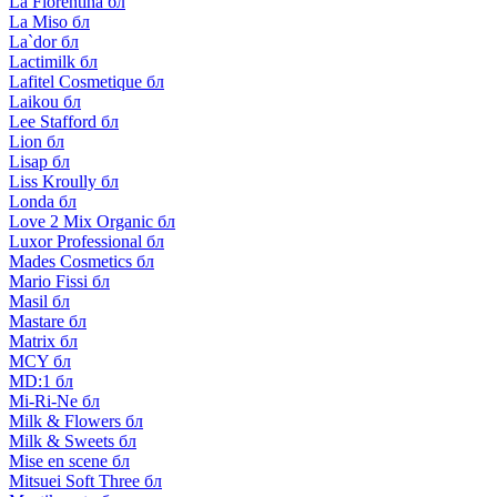
La Florentina бл
La Miso бл
La`dor бл
Lactimilk бл
Lafitel Cosmetique бл
Laikou бл
Lee Stafford бл
Lion бл
Lisap бл
Liss Kroully бл
Londa бл
Love 2 Mix Organic бл
Luxor Professional бл
Mades Cosmetics бл
Mario Fissi бл
Masil бл
Mastare бл
Matrix бл
MCY бл
MD:1 бл
Mi-Ri-Ne бл
Milk & Flowers бл
Milk & Sweets бл
Mise en scene бл
Mitsuei Soft Three бл