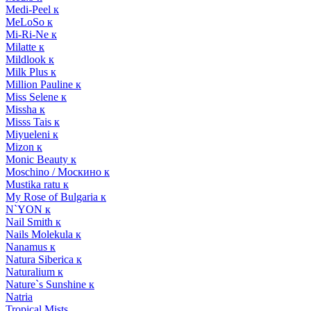
Medi-Peel к
MeLoSo к
Mi-Ri-Ne к
Milatte к
Mildlook к
Milk Plus к
Million Pauline к
Miss Selene к
Missha к
Misss Tais к
Miyueleni к
Mizon к
Monic Beauty к
Moschino / Москино к
Mustika ratu к
My Rose of Bulgaria к
N`YON к
Nail Smith к
Nails Molekula к
Nanamus к
Natura Siberica к
Naturalium к
Nature`s Sunshine к
Natria
Tropical Mists