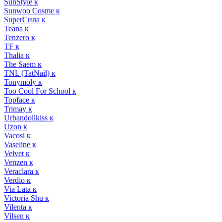
SunStyle к
Sunwoo Cosme к
SuperСила к
Teana к
Tenzero к
TF к
Thalia к
The Saem к
TNL (TatNail) к
Tonymoly к
Too Cool For School к
Topface к
Trimay к
Urbandollkiss к
Uzon к
Vacosi к
Vaseline к
Velvet к
Venzen к
Veraclara к
Verdio к
Via Lata к
Victoria Shu к
Vilenta к
Vilsen к