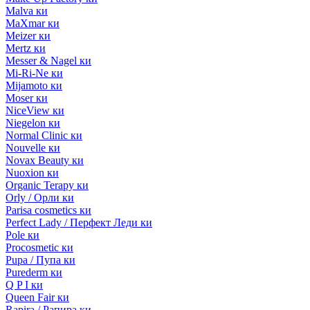
Malva ки
MaXmar ки
Meizer ки
Mertz ки
Messer & Nagel ки
Mi-Ri-Ne ки
Mijamoto ки
Moser ки
NiceView ки
Niegelon ки
Normal Clinic ки
Nouvelle ки
Novax Beauty ки
Nuoxion ки
Organic Terapy ки
Orly / Орли ки
Parisa cosmetics ки
Perfect Lady / Перфект Леди ки
Pole ки
Procosmetic ки
Pupa / Пупа ки
Purederm ки
Q P I ки
Queen Fair ки
Rapira / Рапира ки