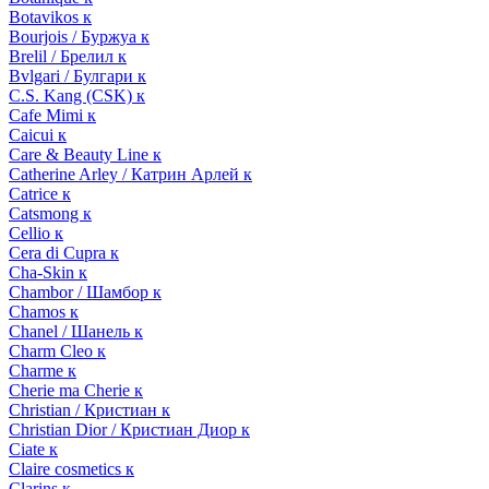
Botavikos к
Bourjois / Буржуа к
Brelil / Брелил к
Bvlgari / Булгари к
C.S. Kang (CSK) к
Cafe Mimi к
Caicui к
Care & Beauty Line к
Catherine Arley / Катрин Арлей к
Catrice к
Catsmong к
Cellio к
Cera di Cupra к
Cha-Skin к
Chambor / Шамбор к
Chamos к
Chanel / Шанель к
Charm Cleo к
Charme к
Cherie ma Cherie к
Christian / Кристиан к
Christian Dior / Кристиан Диор к
Ciate к
Claire cosmetics к
Clarins к