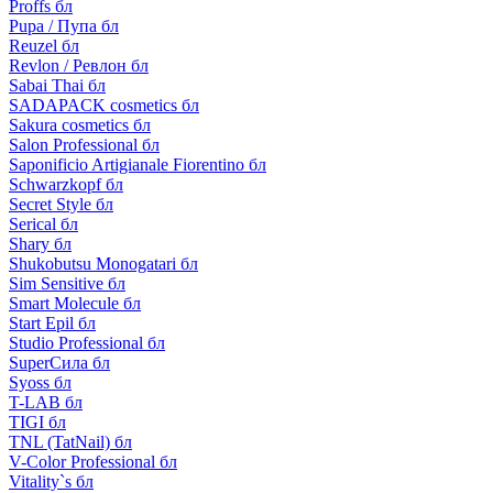
Proffs бл
Pupa / Пупа бл
Reuzel бл
Revlon / Ревлон бл
Sabai Thai бл
SADAPACK cosmetics бл
Sakura cosmetics бл
Salon Professional бл
Saponificio Artigianale Fiorentino бл
Schwarzkopf бл
Secret Style бл
Serical бл
Shary бл
Shukobutsu Monogatari бл
Sim Sensitive бл
Smart Molecule бл
Start Epil бл
Studio Professional бл
SuperСила бл
Syoss бл
T-LAB бл
TIGI бл
TNL (TatNail) бл
V-Color Professional бл
Vitality`s бл