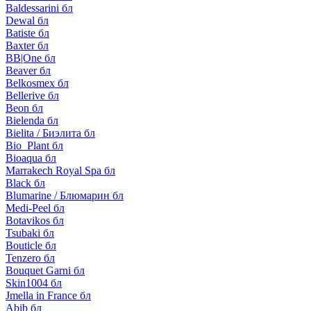
Baldessarini бл
Dewal бл
Batiste бл
Baxter бл
BB|One бл
Beaver бл
Belkosmex бл
Bellerive бл
Beon бл
Bielenda бл
Bielita / Биэлита бл
Bio_Plant бл
Bioaqua бл
Marrakech Royal Spa бл
Black бл
Blumarine / Блюмарин бл
Medi-Peel бл
Botavikos бл
Tsubaki бл
Bouticle бл
Tenzero бл
Bouquet Garni бл
Skin1004 бл
Jmella in France бл
Abib бл