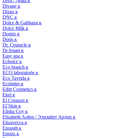
Diva / Дива к
Divage к
Dizao к
DNC к
Dolce & Gabbana к
Dolce Milk к
Domix к
Doris к
Dr. Ceuracle к
Dr.Smart к
Easy spa к
Echoice к
Eco branch к
ECO laboratorie к
Eco Tavrida к
Ecolatier к
Editt Cosmetics к
Ekel к
El Corazon к
El`Skin к
Elisha Coy к
Elizabeth Arden / Элизабет Арден к
Elizavecca к
Enough к
Epoux к