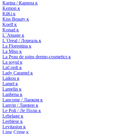
Karina / Карина к
Kemon к
KiKi к
Kiss Beauty к
Koelf к
Konad к
L`Atuage к
L`Oreal / Лореаль к
La Florentina к
La Miso к
La Peau de soins dermo-cosmetics к
La soyul к
LaCordi к
Lady Caramel к
Laikou к
Lamel к
Lamelin к
Lanbena к
Lancome / Ланком к
Lanvin / Ланвен к
Le Poli / Ле Поли к
Lebelage к
Leeblese к
Levitasion к
Lime Crime к