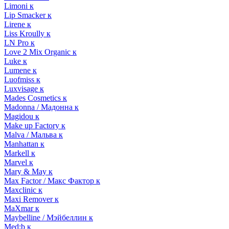
Limoni к
Lip Smacker к
Lirene к
Liss Kroully к
LN Pro к
Love 2 Mix Organic к
Luke к
Lumene к
Luofmiss к
Luxvisage к
Mades Cosmetics к
Madonna / Мадонна к
Magidou к
Make up Factory к
Malva / Мальва к
Manhattan к
Markell к
Marvel к
Mary & May к
Max Factor / Макс Фактор к
Maxclinic к
Maxi Remover к
MaXmar к
Maybelline / Мэйбеллин к
Med:b к