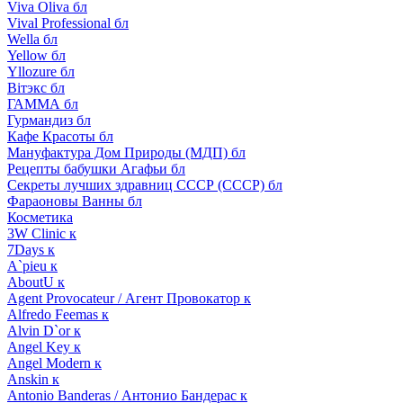
Viva Oliva бл
Vival Professional бл
Wella бл
Yellow бл
Yllozure бл
Вiтэкс бл
ГАММА бл
Гурмандиз бл
Кафе Красоты бл
Мануфактура Дом Природы (МДП) бл
Рецепты бабушки Агафьи бл
Секреты лучших здравниц СССР (СССР) бл
Фараоновы Ванны бл
Косметика
3W Clinic к
7Days к
A`pieu к
AboutU к
Agent Provocateur / Агент Провокатор к
Alfredo Feemas к
Alvin D`or к
Angel Key к
Angel Modern к
Anskin к
Antonio Banderas / Антонио Бандерас к