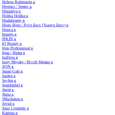
Helena Rubinstein к
Hermes / Эрмес к
Himalaya к
Holika Holika к
Hudabeauty к
Hugo Boss / Хуго Босс (Хьюго Босс) к
Hunca к
Images к
IPKIN к
iQ Beauty к
Irisk Professional к
Irma / Ирма к
IsaDora к
Issey Miyake / Иссей Мияке к
J|ON к
Japan Gals к
Jarden к
JayJun к
Jeanmishel к
Jigott к
Jluna к
JMsolution к
Jovial к
Juno Cosmetic к
Kapous к