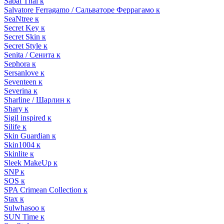
Sabai Thai к
Salvatore Ferragamo / Сальваторе Феррагамо к
SeaNtree к
Secret Key к
Secret Skin к
Secret Style к
Senita / Сенита к
Sephora к
Sersanlove к
Seventeen к
Severina к
Sharline / Шарлин к
Shary к
Sigil inspired к
Silife к
Skin Guardian к
Skin1004 к
Skinlite к
Sleek MakeUp к
SNP к
SOS к
SPA Crimean Collection к
Stax к
Sulwhasoo к
SUN Time к