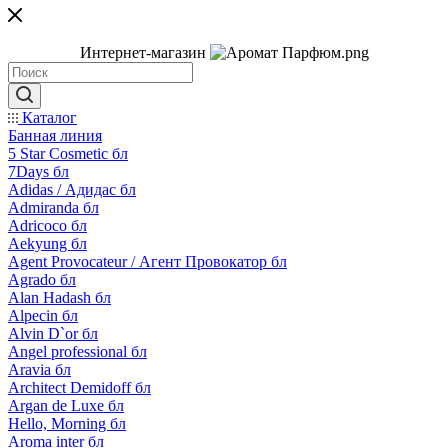
Интернет-магазин
Каталог
Банная линия
5 Star Cosmetic бл
7Days бл
Adidas / Адидас бл
Admiranda бл
Adricoco бл
Aekyung бл
Agent Provocateur / Агент Провокатор бл
Agrado бл
Alan Hadash бл
Alpecin бл
Alvin D`or бл
Angel professional бл
Aravia бл
Architect Demidoff бл
Argan de Luxe бл
Hello, Morning бл
Aroma inter бл