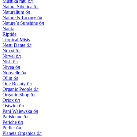
Mustika ratu бл
Natura Siberica бл
Naturalium бл
Nature & Luxury бл
Nature`s Sunshine бл
Natria
Riptide
Tropical Mists
Nesti Dante бл
Nexxt бл
Nirvel бл
Nish бл
Nivea бл
Nouvelle бл
Ollin бл
One Beauty бл
Organic People бл
Organic Shop бл
Oriox бл
Ostwint бл
Pani Walewska бл
Parisienne бл
Periche бл
Perlier бл
Planeta Organica бл