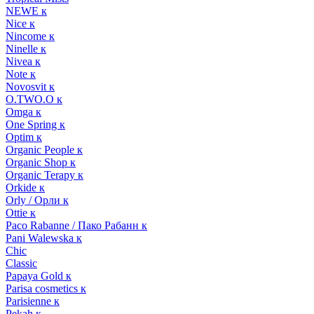
NEWE к
Nice к
Nincome к
Ninelle к
Nivea к
Note к
Novosvit к
O.TWO.O к
Omga к
One Spring к
Optim к
Organic People к
Organic Shop к
Organic Terapy к
Orkide к
Orly / Орли к
Ottie к
Paco Rabanne / Пако Рабанн к
Pani Walewska к
Chic
Classic
Papaya Gold к
Parisa cosmetics к
Parisienne к
Pekah к