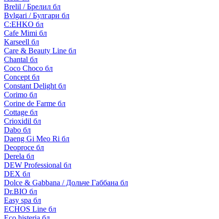
Brelil / Брелил бл
Bvlgari / Булгари бл
C:EHKO бл
Cafe Mimi бл
Karseell бл
Care & Beauty Line бл
Chantal бл
Coco Choco бл
Concept бл
Constant Delight бл
Corimo бл
Corine de Farme бл
Cottage бл
Crioxidil бл
Dabo бл
Daeng Gi Meo Ri бл
Deoproce бл
Derela бл
DEW Professional бл
DEX бл
Dolce & Gabbana / Дольче Габбана бл
Dr.BIO бл
Easy spa бл
ECHOS Line бл
Eco histeria бл