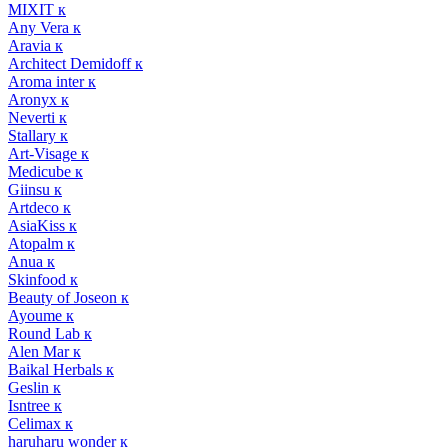
MIXIT к
Any Vera к
Aravia к
Architect Demidoff к
Aroma inter к
Aronyx к
Neverti к
Stallary к
Art-Visage к
Medicube к
Giinsu к
Artdeco к
AsiaKiss к
Atopalm к
Anua к
Skinfood к
Beauty of Joseon к
Ayoume к
Round Lab к
Alen Mar к
Baikal Herbals к
Geslin к
Isntree к
Celimax к
haruharu wonder к