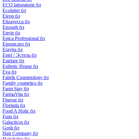
ECO laboratorie бл
Ecolatier бл
Eleon бл
Elizavecca бл
Enough бл
Envie бл
Epica Professional бл
Epsom.pro бл
Erayba бл
Estel / Эстель бл
Estelare бл
Esthetic House бл
Eva бл
Fabrik Cosmetology бл
Family cosmetics бл
Farm Stay бл
FarmaVita бл
Finesse бл
Florinda бл
Food A Holic бл
Funs бл
Galacticos бл
Gosh бл
Hair Company бл
Hair Sekta бл