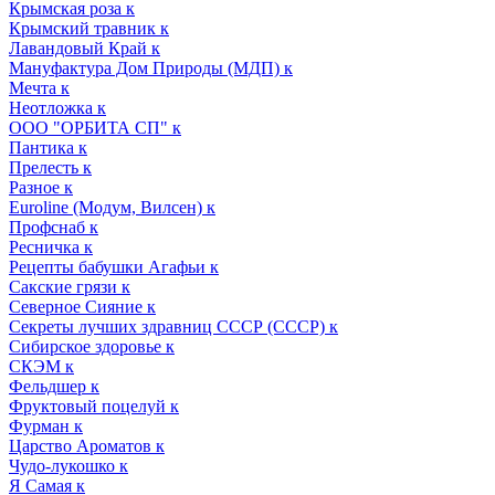
Крымская роза к
Крымский травник к
Лавандовый Край к
Мануфактура Дом Природы (МДП) к
Мечта к
Неотложка к
ООО "ОРБИТА СП" к
Пантика к
Прелесть к
Разное к
Euroline (Модум, Вилсен) к
Профснаб к
Ресничка к
Рецепты бабушки Агафьи к
Сакские грязи к
Северное Сияние к
Секреты лучших здравниц СССР (СССР) к
Сибирское здоровье к
СКЭМ к
Фельдшер к
Фруктовый поцелуй к
Фурман к
Царство Ароматов к
Чудо-лукошко к
Я Самая к