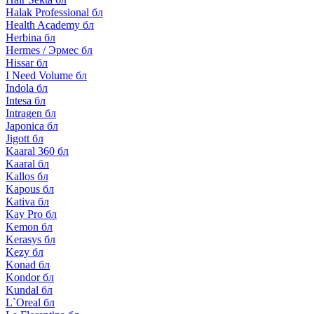
Halak Professional бл
Health Academy бл
Herbina бл
Hermes / Эрмес бл
Hissar бл
I Need Volume бл
Indola бл
Intesa бл
Intragen бл
Japonica бл
Jigott бл
Kaaral 360 бл
Kaaral бл
Kallos бл
Kapous бл
Kativa бл
Kay Pro бл
Kemon бл
Kerasys бл
Kezy бл
Konad бл
Kondor бл
Kundal бл
L`Oreal бл