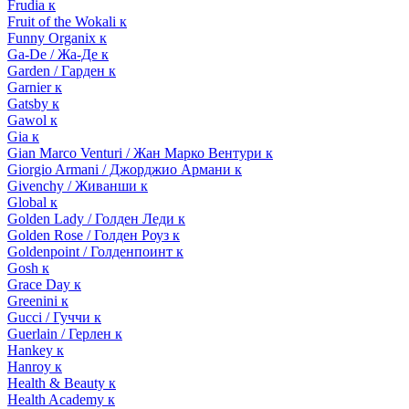
Frudia к
Fruit of the Wokali к
Funny Organix к
Ga-De / Жа-Де к
Garden / Гарден к
Garnier к
Gatsby к
Gawol к
Gia к
Gian Marco Venturi / Жан Марко Вентури к
Giorgio Armani / Джорджио Армани к
Givenchy / Живанши к
Global к
Golden Lady / Голден Леди к
Golden Rose / Голден Роуз к
Goldenpoint / Голденпоинт к
Gosh к
Grace Day к
Greenini к
Gucci / Гуччи к
Guerlain / Герлен к
Hankey к
Hanroy к
Health & Beauty к
Health Academy к