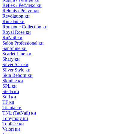
Reflex / Рефлекс ки
Relouis / Релуи ки
Revolution ки
Rimalan ки
Romantic Collection ки
Royal Rose ки
RuNail ки
Salon Professional ки
SanShine ки
Scarlet Line ки
Shary ки
Silver Star ки
Silver Style ки
Skin Reborn ки
Skinlite ки
SPL ки
Stella ки
Still ки
TF ки
Titania ки
TNL (TatNail) ки
Tonymoly ки
Topface ки
Valori ки