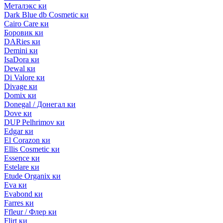
Металэкс ки
Dark Blue db Cosmetic ки
Cairo Care ки
Боровик ки
DARies ки
Demini ки
IsaDora ки
Dewal ки
Di Valore ки
Divage ки
Domix ки
Donegal / Донегал ки
Dove ки
DUP Pelhrimov ки
Edgar ки
El Corazon ки
Ellis Cosmetic ки
Essence ки
Estelare ки
Etude Organix ки
Eva ки
Evabond ки
Farres ки
Ffleur / Флер ки
Flirt ки