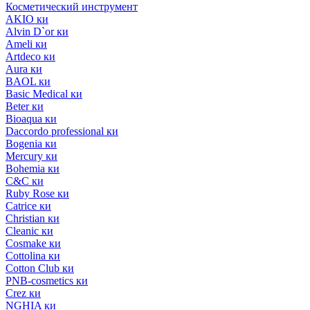
Косметический инструмент
AKIO ки
Alvin D`or ки
Ameli ки
Artdeco ки
Aura ки
BAOL ки
Basic Medical ки
Beter ки
Bioaqua ки
Daccordo professional ки
Bogenia ки
Mercury ки
Bohemia ки
C&C ки
Ruby Rose ки
Catrice ки
Christian ки
Cleanic ки
Cosmake ки
Cottolina ки
Cotton Club ки
PNB-cosmetics ки
Crez ки
NGHIA ки