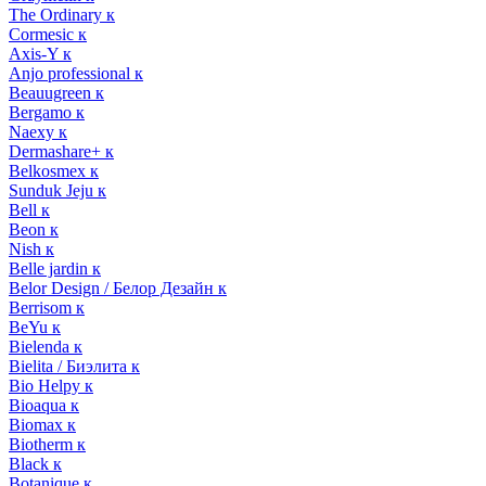
The Ordinary к
Cormesic к
Axis-Y к
Anjo professional к
Beauugreen к
Bergamo к
Naexy к
Dermashare+ к
Belkosmex к
Sunduk Jeju к
Bell к
Beon к
Nish к
Belle jardin к
Belor Design / Белор Дезайн к
Berrisom к
BeYu к
Bielenda к
Bielita / Биэлита к
Bio Helpy к
Bioaqua к
Biomax к
Biotherm к
Black к
Botanique к