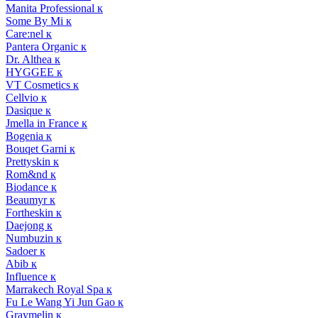
Manita Professional к
Some By Mi к
Care:nel к
Pantera Organic к
Dr. Althea к
HYGGEE к
VT Cosmetics к
Cellvio к
Dasique к
Jmella in France к
Bogenia к
Bouqet Garni к
Prettyskin к
Rom&nd к
Biodance к
Beaumyr к
Fortheskin к
Daejong к
Numbuzin к
Sadoer к
Abib к
Influence к
Marrakech Royal Spa к
Fu Le Wang Yi Jun Gao к
Graymelin к