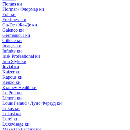
Florans ки
Flormar / Флормар ки
Foli ки
Freshness ки
Ga-De / Жа-Де ки
Galenco ки
Germanicur ки
Gillette ки
Images ки
Infinity ки
Irisk Professional ки
Iron Style ки
Jovial ки
Kaizer ки
Kapous ки
Kenzo ки
Krainev Health ки
Le Poli ки
Limoni ки
Louis Feraud / Луис Ферауд ки
Lukas ки
Lukasi ки
Lure! ки
Luxevisage ки
Make Up Factory ки