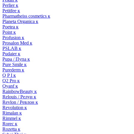
Perlier к
Petitfee к
Pharmatheiss cosmetics к
Planeta Organica к
Poetea к
Point к
Profusion к
Prosalon Med к
PSLAB к
Pudaier к
Pupa / Пупа к
Pure Smile к
Purederm к
Q P I к
Q2 Pro к
Qyanf к
RainbowBeauty к
Relouis / Релуи к
Revlon / Ревлон к
Revolution к
Rimalan к
Rimmel к
Rorec к
Rozetta к