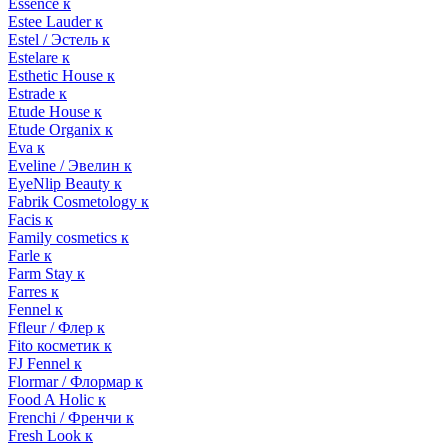
Essence к
Estee Lauder к
Estel / Эстель к
Estelare к
Esthetic House к
Estrade к
Etude House к
Etude Organix к
Eva к
Eveline / Эвелин к
EyeNlip Beauty к
Fabrik Cosmetology к
Facis к
Family cosmetics к
Farle к
Farm Stay к
Farres к
Fennel к
Ffleur / Флер к
Fito косметик к
FJ Fennel к
Flormar / Флормар к
Food A Holic к
Frenchi / Френчи к
Fresh Look к