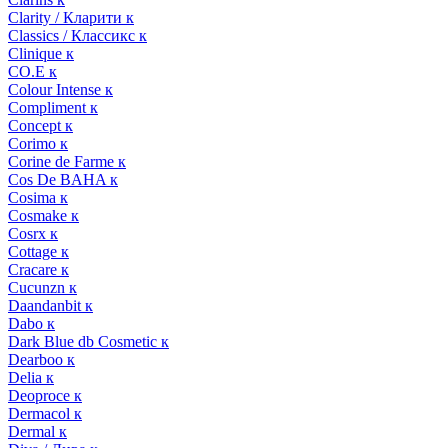
Clarity / Кларити к
Classics / Классикс к
Clinique к
CO.E к
Colour Intense к
Compliment к
Concept к
Corimo к
Corine de Farme к
Cos De BAHA к
Cosima к
Cosmake к
Cosrx к
Cottage к
Cracare к
Cucunzn к
Daandanbit к
Dabo к
Dark Blue db Cosmetic к
Dearboo к
Delia к
Deoproce к
Dermacol к
Dermal к