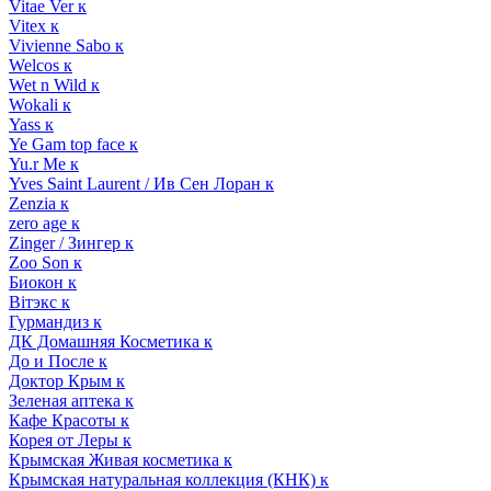
Vitae Ver к
Vitex к
Vivienne Sabo к
Welcos к
Wet n Wild к
Wokali к
Yass к
Ye Gam top face к
Yu.r Me к
Yves Saint Laurent / Ив Сен Лоран к
Zenzia к
zero age к
Zinger / Зингер к
Zoo Son к
Биокон к
Вiтэкс к
Гурмандиз к
ДК Домашняя Косметика к
До и После к
Доктор Крым к
Зеленая аптека к
Кафе Красоты к
Корея от Леры к
Крымская Живая косметика к
Крымская натуральная коллекция (КНК) к