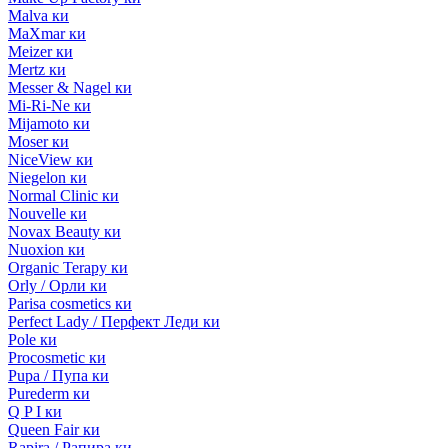
Malva ки
MaXmar ки
Meizer ки
Mertz ки
Messer & Nagel ки
Mi-Ri-Ne ки
Mijamoto ки
Moser ки
NiceView ки
Niegelon ки
Normal Clinic ки
Nouvelle ки
Novax Beauty ки
Nuoxion ки
Organic Terapy ки
Orly / Орли ки
Parisa cosmetics ки
Perfect Lady / Перфект Леди ки
Pole ки
Procosmetic ки
Pupa / Пупа ки
Purederm ки
Q P I ки
Queen Fair ки
Rapira / Рапира ки