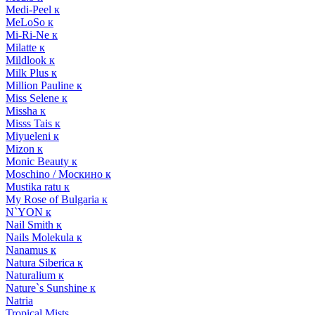
Medi-Peel к
MeLoSo к
Mi-Ri-Ne к
Milatte к
Mildlook к
Milk Plus к
Million Pauline к
Miss Selene к
Missha к
Misss Tais к
Miyueleni к
Mizon к
Monic Beauty к
Moschino / Москино к
Mustika ratu к
My Rose of Bulgaria к
N`YON к
Nail Smith к
Nails Molekula к
Nanamus к
Natura Siberica к
Naturalium к
Nature`s Sunshine к
Natria
Tropical Mists