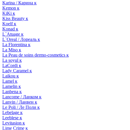
Karina / Карина к
Kemon к
KiKi к
Kiss Beauty к
Koelf к
Konad к
L`Atuage к
L`Oreal / Лореаль к
La Florentina к
La Miso к
La Peau de soins dermo-cosmetics к
La soyul к
LaCordi к
Lady Caramel к
Laikou к
Lamel к
Lamelin к
Lanbena к
Lancome / Ланком к
Lanvin / Ланвен к
Le Poli / Ле Поли к
Lebelage к
Leeblese к
Levitasion к
Lime Crime к