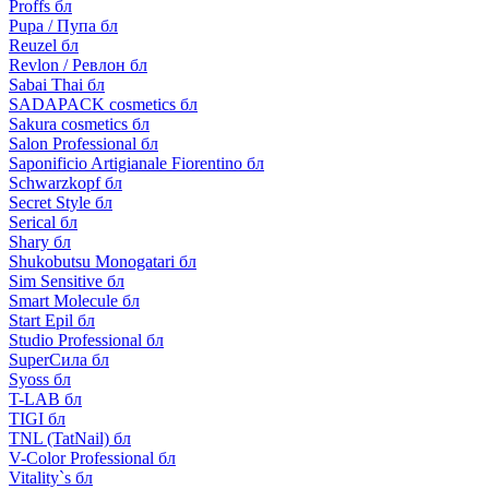
Proffs бл
Pupa / Пупа бл
Reuzel бл
Revlon / Ревлон бл
Sabai Thai бл
SADAPACK cosmetics бл
Sakura cosmetics бл
Salon Professional бл
Saponificio Artigianale Fiorentino бл
Schwarzkopf бл
Secret Style бл
Serical бл
Shary бл
Shukobutsu Monogatari бл
Sim Sensitive бл
Smart Molecule бл
Start Epil бл
Studio Professional бл
SuperСила бл
Syoss бл
T-LAB бл
TIGI бл
TNL (TatNail) бл
V-Color Professional бл
Vitality`s бл