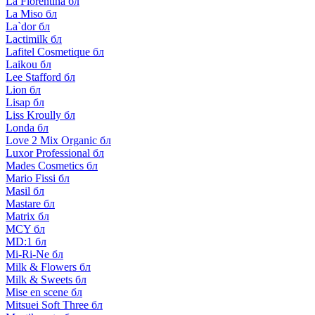
La Florentina бл
La Miso бл
La`dor бл
Lactimilk бл
Lafitel Cosmetique бл
Laikou бл
Lee Stafford бл
Lion бл
Lisap бл
Liss Kroully бл
Londa бл
Love 2 Mix Organic бл
Luxor Professional бл
Mades Cosmetics бл
Mario Fissi бл
Masil бл
Mastare бл
Matrix бл
MCY бл
MD:1 бл
Mi-Ri-Ne бл
Milk & Flowers бл
Milk & Sweets бл
Mise en scene бл
Mitsuei Soft Three бл