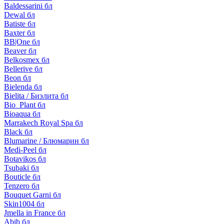
Baldessarini бл
Dewal бл
Batiste бл
Baxter бл
BB|One бл
Beaver бл
Belkosmex бл
Bellerive бл
Beon бл
Bielenda бл
Bielita / Биэлита бл
Bio_Plant бл
Bioaqua бл
Marrakech Royal Spa бл
Black бл
Blumarine / Блюмарин бл
Medi-Peel бл
Botavikos бл
Tsubaki бл
Bouticle бл
Tenzero бл
Bouquet Garni бл
Skin1004 бл
Jmella in France бл
Abib бл