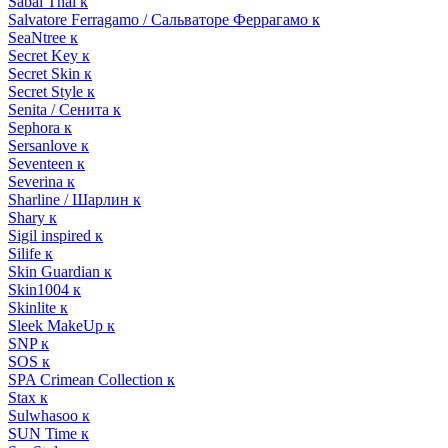
Sabai Thai к
Salvatore Ferragamo / Сальваторе Феррагамо к
SeaNtree к
Secret Key к
Secret Skin к
Secret Style к
Senita / Сенита к
Sephora к
Sersanlove к
Seventeen к
Severina к
Sharline / Шарлин к
Shary к
Sigil inspired к
Silife к
Skin Guardian к
Skin1004 к
Skinlite к
Sleek MakeUp к
SNP к
SOS к
SPA Crimean Collection к
Stax к
Sulwhasoo к
SUN Time к