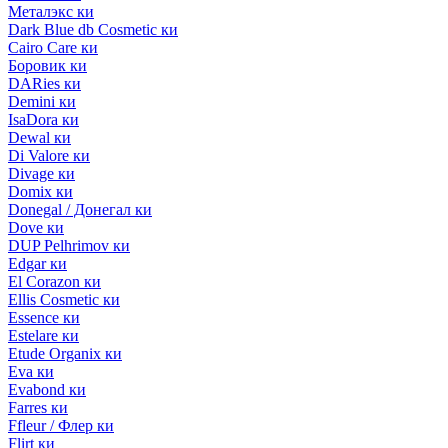
Металэкс ки
Dark Blue db Cosmetic ки
Cairo Care ки
Боровик ки
DARies ки
Demini ки
IsaDora ки
Dewal ки
Di Valore ки
Divage ки
Domix ки
Donegal / Донегал ки
Dove ки
DUP Pelhrimov ки
Edgar ки
El Corazon ки
Ellis Cosmetic ки
Essence ки
Estelare ки
Etude Organix ки
Eva ки
Evabond ки
Farres ки
Ffleur / Флер ки
Flirt ки