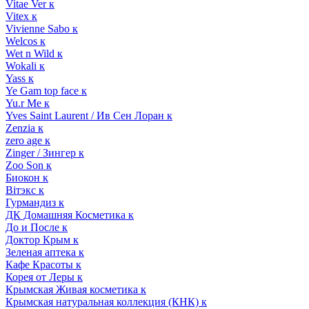
Vitae Ver к
Vitex к
Vivienne Sabo к
Welcos к
Wet n Wild к
Wokali к
Yass к
Ye Gam top face к
Yu.r Me к
Yves Saint Laurent / Ив Сен Лоран к
Zenzia к
zero age к
Zinger / Зингер к
Zoo Son к
Биокон к
Вiтэкс к
Гурмандиз к
ДК Домашняя Косметика к
До и После к
Доктор Крым к
Зеленая аптека к
Кафе Красоты к
Корея от Леры к
Крымская Живая косметика к
Крымская натуральная коллекция (КНК) к