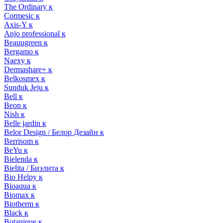
The Ordinary к
Cormesic к
Axis-Y к
Anjo professional к
Beauugreen к
Bergamo к
Naexy к
Dermashare+ к
Belkosmex к
Sunduk Jeju к
Bell к
Beon к
Nish к
Belle jardin к
Belor Design / Белор Дезайн к
Berrisom к
BeYu к
Bielenda к
Bielita / Биэлита к
Bio Helpy к
Bioaqua к
Biomax к
Biotherm к
Black к
Botanique к