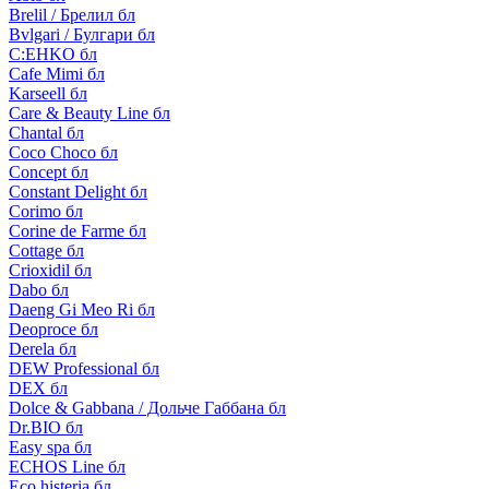
Brelil / Брелил бл
Bvlgari / Булгари бл
C:EHKO бл
Cafe Mimi бл
Karseell бл
Care & Beauty Line бл
Chantal бл
Coco Choco бл
Concept бл
Constant Delight бл
Corimo бл
Corine de Farme бл
Cottage бл
Crioxidil бл
Dabo бл
Daeng Gi Meo Ri бл
Deoproce бл
Derela бл
DEW Professional бл
DEX бл
Dolce & Gabbana / Дольче Габбана бл
Dr.BIO бл
Easy spa бл
ECHOS Line бл
Eco histeria бл