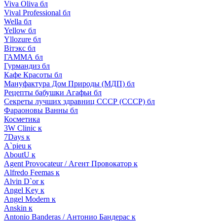
Viva Oliva бл
Vival Professional бл
Wella бл
Yellow бл
Yllozure бл
Вiтэкс бл
ГАММА бл
Гурмандиз бл
Кафе Красоты бл
Мануфактура Дом Природы (МДП) бл
Рецепты бабушки Агафьи бл
Секреты лучших здравниц СССР (СССР) бл
Фараоновы Ванны бл
Косметика
3W Clinic к
7Days к
A`pieu к
AboutU к
Agent Provocateur / Агент Провокатор к
Alfredo Feemas к
Alvin D`or к
Angel Key к
Angel Modern к
Anskin к
Antonio Banderas / Антонио Бандерас к