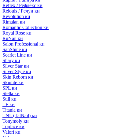
Reflex / Рефлекс ки
Relouis / Релуи ки
Revolution ки
Rimalan ки
Romantic Collection ки
Royal Rose ки
RuNail ки
Salon Professional ки
SanShine ки
Scarlet Line ки
Shary ки
Silver Star ки
Silver Style ки
Skin Reborn ки
Skinlite ки
SPL ки
Stella ки
Still ки
TF ки
Titania ки
TNL (TatNail) ки
Tonymoly ки
Topface ки
Valori ки