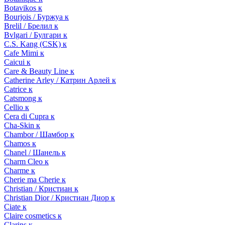
Botavikos к
Bourjois / Буржуа к
Brelil / Брелил к
Bvlgari / Булгари к
C.S. Kang (CSK) к
Cafe Mimi к
Caicui к
Care & Beauty Line к
Catherine Arley / Катрин Арлей к
Catrice к
Catsmong к
Cellio к
Cera di Cupra к
Cha-Skin к
Chambor / Шамбор к
Chamos к
Chanel / Шанель к
Charm Cleo к
Charme к
Cherie ma Cherie к
Christian / Кристиан к
Christian Dior / Кристиан Диор к
Ciate к
Claire cosmetics к
Clarins к