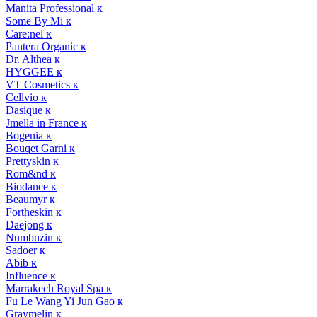
Manita Professional к
Some By Mi к
Care:nel к
Pantera Organic к
Dr. Althea к
HYGGEE к
VT Cosmetics к
Cellvio к
Dasique к
Jmella in France к
Bogenia к
Bouqet Garni к
Prettyskin к
Rom&nd к
Biodance к
Beaumyr к
Fortheskin к
Daejong к
Numbuzin к
Sadoer к
Abib к
Influence к
Marrakech Royal Spa к
Fu Le Wang Yi Jun Gao к
Graymelin к