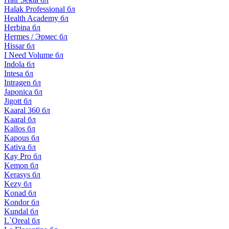
Halak Professional бл
Health Academy бл
Herbina бл
Hermes / Эрмес бл
Hissar бл
I Need Volume бл
Indola бл
Intesa бл
Intragen бл
Japonica бл
Jigott бл
Kaaral 360 бл
Kaaral бл
Kallos бл
Kapous бл
Kativa бл
Kay Pro бл
Kemon бл
Kerasys бл
Kezy бл
Konad бл
Kondor бл
Kundal бл
L`Oreal бл