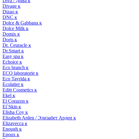
Diva / Дива к
Divage к
Dizao к
DNC к
Dolce & Gabbana к
Dolce Milk к
Domix к
Doris к
Dr. Ceuracle к
Dr.Smart к
Easy spa к
Echoice к
Eco branch к
ECO laboratorie к
Eco Tavrida к
Ecolatier к
Editt Cosmetics к
Ekel к
El Corazon к
El`Skin к
Elisha Coy к
Elizabeth Arden / Элизабет Арден к
Elizavecca к
Enough к
Epoux к