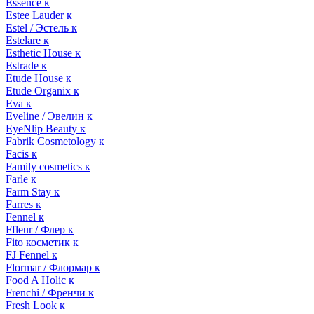
Essence к
Estee Lauder к
Estel / Эстель к
Estelare к
Esthetic House к
Estrade к
Etude House к
Etude Organix к
Eva к
Eveline / Эвелин к
EyeNlip Beauty к
Fabrik Cosmetology к
Facis к
Family cosmetics к
Farle к
Farm Stay к
Farres к
Fennel к
Ffleur / Флер к
Fito косметик к
FJ Fennel к
Flormar / Флормар к
Food A Holic к
Frenchi / Френчи к
Fresh Look к