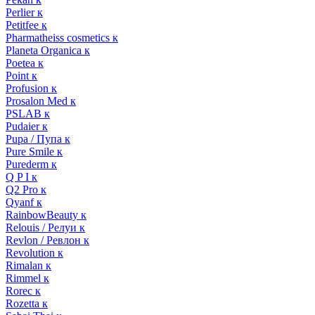
Perlier к
Petitfee к
Pharmatheiss cosmetics к
Planeta Organica к
Poetea к
Point к
Profusion к
Prosalon Med к
PSLAB к
Pudaier к
Pupa / Пупа к
Pure Smile к
Purederm к
Q P I к
Q2 Pro к
Qyanf к
RainbowBeauty к
Relouis / Релуи к
Revlon / Ревлон к
Revolution к
Rimalan к
Rimmel к
Rorec к
Rozetta к