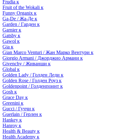
Frudia к
Fruit of the Wokali к
Funny Organix к
Ga-De / Жа-Де к
Garden / Гарден к
Garnier к
Gatsby к
Gawol к
Gia к
Gian Marco Venturi / Жан Марко Вентури к
Giorgio Armani / Джорджио Армани к
Givenchy / Живанши к
Global к
Golden Lady / Голден Леди к
Golden Rose / Голден Роуз к
Goldenpoint / Голденпоинт к
Gosh к
Grace Day к
Greenini к
Gucci / Гуччи к
Guerlain / Герлен к
Hankey к
Hanroy к
Health & Beauty к
Health Academy к