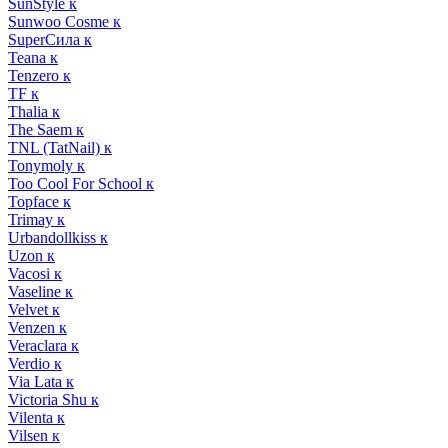
SunStyle к
Sunwoo Cosme к
SuperСила к
Teana к
Tenzero к
TF к
Thalia к
The Saem к
TNL (TatNail) к
Tonymoly к
Too Cool For School к
Topface к
Trimay к
Urbandollkiss к
Uzon к
Vacosi к
Vaseline к
Velvet к
Venzen к
Veraclara к
Verdio к
Via Lata к
Victoria Shu к
Vilenta к
Vilsen к