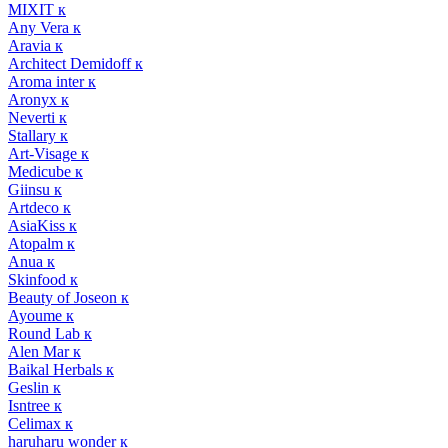
MIXIT к
Any Vera к
Aravia к
Architect Demidoff к
Aroma inter к
Aronyx к
Neverti к
Stallary к
Art-Visage к
Medicube к
Giinsu к
Artdeco к
AsiaKiss к
Atopalm к
Anua к
Skinfood к
Beauty of Joseon к
Ayoume к
Round Lab к
Alen Mar к
Baikal Herbals к
Geslin к
Isntree к
Celimax к
haruharu wonder к