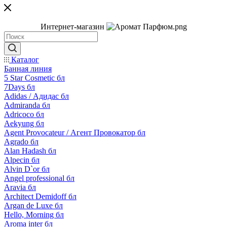
Интернет-магазин
Каталог
Банная линия
5 Star Cosmetic бл
7Days бл
Adidas / Адидас бл
Admiranda бл
Adricoco бл
Aekyung бл
Agent Provocateur / Агент Провокатор бл
Agrado бл
Alan Hadash бл
Alpecin бл
Alvin D`or бл
Angel professional бл
Aravia бл
Architect Demidoff бл
Argan de Luxe бл
Hello, Morning бл
Aroma inter бл