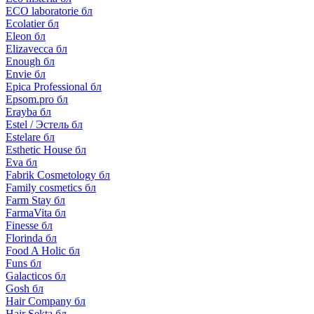
ECO laboratorie бл
Ecolatier бл
Eleon бл
Elizavecca бл
Enough бл
Envie бл
Epica Professional бл
Epsom.pro бл
Erayba бл
Estel / Эстель бл
Estelare бл
Esthetic House бл
Eva бл
Fabrik Cosmetology бл
Family cosmetics бл
Farm Stay бл
FarmaVita бл
Finesse бл
Florinda бл
Food A Holic бл
Funs бл
Galacticos бл
Gosh бл
Hair Company бл
Hair Sekta бл