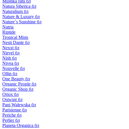
Mustika ratu бл
Natura Siberica бл
Naturalium бл
Nature & Luxury бл
Nature`s Sunshine бл
Natria
Riptide
Tropical Mists
Nesti Dante бл
Nexxt бл
Nirvel бл
Nish бл
Nivea бл
Nouvelle бл
Ollin бл
One Beauty бл
Organic People бл
Organic Shop бл
Oriox бл
Ostwint бл
Pani Walewska бл
Parisienne бл
Periche бл
Perlier бл
Planeta Organica бл