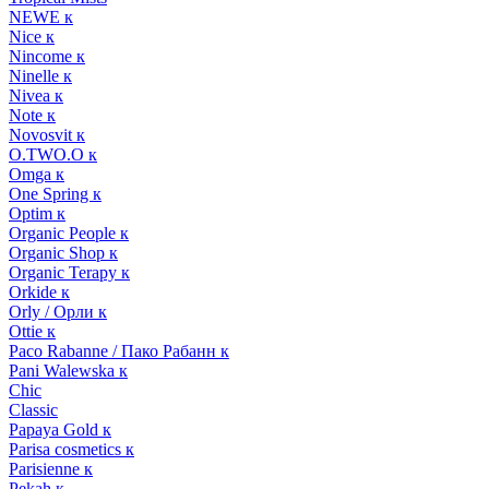
NEWE к
Nice к
Nincome к
Ninelle к
Nivea к
Note к
Novosvit к
O.TWO.O к
Omga к
One Spring к
Optim к
Organic People к
Organic Shop к
Organic Terapy к
Orkide к
Orly / Орли к
Ottie к
Paco Rabanne / Пако Рабанн к
Pani Walewska к
Chic
Classic
Papaya Gold к
Parisa cosmetics к
Parisienne к
Pekah к