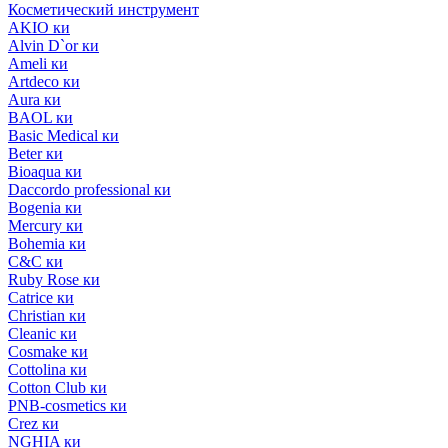
Косметический инструмент
AKIO ки
Alvin D`or ки
Ameli ки
Artdeco ки
Aura ки
BAOL ки
Basic Medical ки
Beter ки
Bioaqua ки
Daccordo professional ки
Bogenia ки
Mercury ки
Bohemia ки
C&C ки
Ruby Rose ки
Catrice ки
Christian ки
Cleanic ки
Cosmake ки
Cottolina ки
Cotton Club ки
PNB-cosmetics ки
Crez ки
NGHIA ки