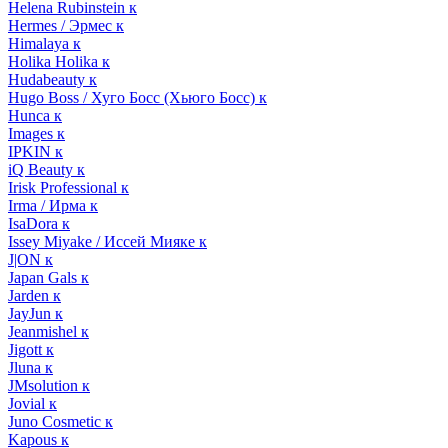
Helena Rubinstein к
Hermes / Эрмес к
Himalaya к
Holika Holika к
Hudabeauty к
Hugo Boss / Хуго Босс (Хьюго Босс) к
Hunca к
Images к
IPKIN к
iQ Beauty к
Irisk Professional к
Irma / Ирма к
IsaDora к
Issey Miyake / Иссей Мияке к
J|ON к
Japan Gals к
Jarden к
JayJun к
Jeanmishel к
Jigott к
Jluna к
JMsolution к
Jovial к
Juno Cosmetic к
Kapous к