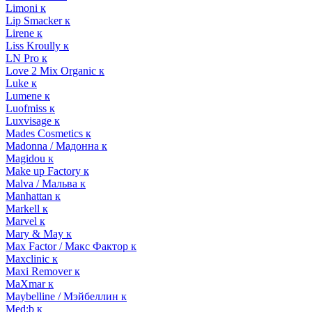
Limoni к
Lip Smacker к
Lirene к
Liss Kroully к
LN Pro к
Love 2 Mix Organic к
Luke к
Lumene к
Luofmiss к
Luxvisage к
Mades Cosmetics к
Madonna / Мадонна к
Magidou к
Make up Factory к
Malva / Мальва к
Manhattan к
Markell к
Marvel к
Mary & May к
Max Factor / Макс Фактор к
Maxclinic к
Maxi Remover к
MaXmar к
Maybelline / Мэйбеллин к
Med:b к