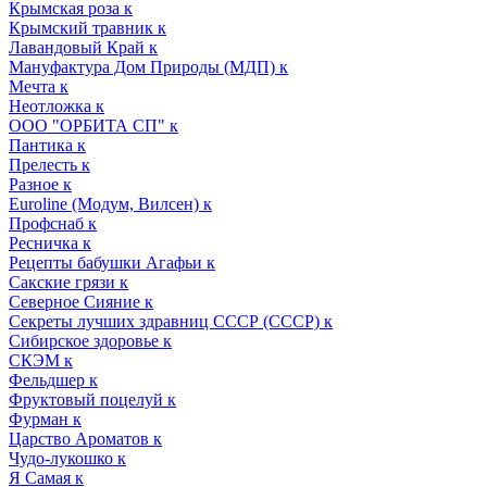
Крымская роза к
Крымский травник к
Лавандовый Край к
Мануфактура Дом Природы (МДП) к
Мечта к
Неотложка к
ООО "ОРБИТА СП" к
Пантика к
Прелесть к
Разное к
Euroline (Модум, Вилсен) к
Профснаб к
Ресничка к
Рецепты бабушки Агафьи к
Сакские грязи к
Северное Сияние к
Секреты лучших здравниц СССР (СССР) к
Сибирское здоровье к
СКЭМ к
Фельдшер к
Фруктовый поцелуй к
Фурман к
Царство Ароматов к
Чудо-лукошко к
Я Самая к