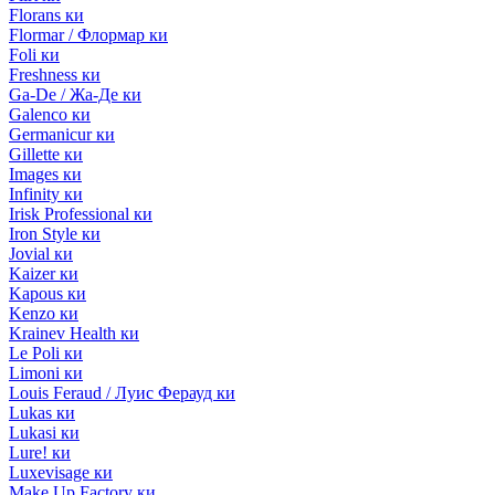
Florans ки
Flormar / Флормар ки
Foli ки
Freshness ки
Ga-De / Жа-Де ки
Galenco ки
Germanicur ки
Gillette ки
Images ки
Infinity ки
Irisk Professional ки
Iron Style ки
Jovial ки
Kaizer ки
Kapous ки
Kenzo ки
Krainev Health ки
Le Poli ки
Limoni ки
Louis Feraud / Луис Ферауд ки
Lukas ки
Lukasi ки
Lure! ки
Luxevisage ки
Make Up Factory ки