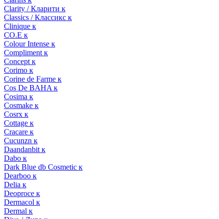
Clarity / Кларити к
Classics / Классикс к
Clinique к
CO.E к
Colour Intense к
Compliment к
Concept к
Corimo к
Corine de Farme к
Cos De BAHA к
Cosima к
Cosmake к
Cosrx к
Cottage к
Cracare к
Cucunzn к
Daandanbit к
Dabo к
Dark Blue db Cosmetic к
Dearboo к
Delia к
Deoproce к
Dermacol к
Dermal к