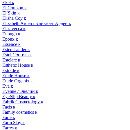
Ekel к
El Corazon к
El`Skin к
Elisha Coy к
Elizabeth Arden / Элизабет Арден к
Elizavecca к
Enough к
Epoux к
Essence к
Estee Lauder к
Estel / Эстель к
Estelare к
Esthetic House к
Estrade к
Etude House к
Etude Organix к
Eva к
Eveline / Эвелин к
EyeNlip Beauty к
Fabrik Cosmetology к
Facis к
Family cosmetics к
Farle к
Farm Stay к
Farres к