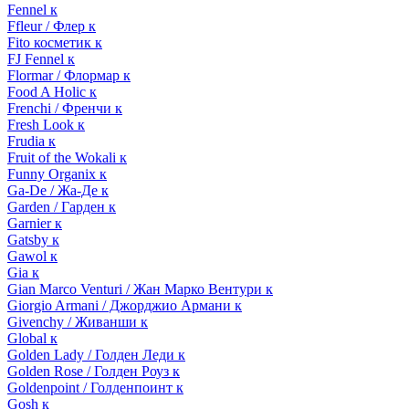
Fennel к
Ffleur / Флер к
Fito косметик к
FJ Fennel к
Flormar / Флормар к
Food A Holic к
Frenchi / Френчи к
Fresh Look к
Frudia к
Fruit of the Wokali к
Funny Organix к
Ga-De / Жа-Де к
Garden / Гарден к
Garnier к
Gatsby к
Gawol к
Gia к
Gian Marco Venturi / Жан Марко Вентури к
Giorgio Armani / Джорджио Армани к
Givenchy / Живанши к
Global к
Golden Lady / Голден Леди к
Golden Rose / Голден Роуз к
Goldenpoint / Голденпоинт к
Gosh к