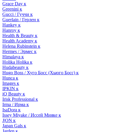
Grace Day к
Greenini к
Gucci / Гуччи к
Guerlain / Герлен к
Hankey к
Hanroy к
Health & Beauty к
Health Academy к
Helena Rubinstein к
Hermes / Эрмес к
Himalaya к
Holika Holika к
Hudabeauty к
Hugo Boss / Хуго Босс (Хьюго Босс) к
Hunca к
Images к
IPKIN к
iQ Beauty к
Irisk Professional к
Irma / Ирма к
IsaDora к
Issey Miyake / Иссей Мияке к
J|ON к
Japan Gals к
Jarden к