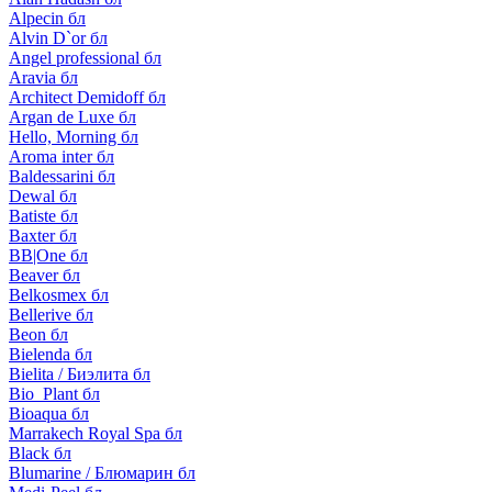
Alpecin бл
Alvin D`or бл
Angel professional бл
Aravia бл
Architect Demidoff бл
Argan de Luxe бл
Hello, Morning бл
Aroma inter бл
Baldessarini бл
Dewal бл
Batiste бл
Baxter бл
BB|One бл
Beaver бл
Belkosmex бл
Bellerive бл
Beon бл
Bielenda бл
Bielita / Биэлита бл
Bio_Plant бл
Bioaqua бл
Marrakech Royal Spa бл
Black бл
Blumarine / Блюмарин бл