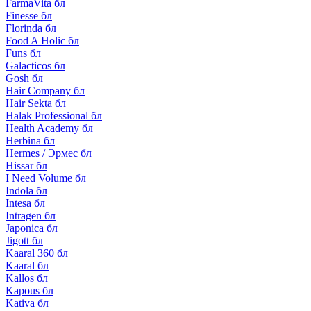
FarmaVita бл
Finesse бл
Florinda бл
Food A Holic бл
Funs бл
Galacticos бл
Gosh бл
Hair Company бл
Hair Sekta бл
Halak Professional бл
Health Academy бл
Herbina бл
Hermes / Эрмес бл
Hissar бл
I Need Volume бл
Indola бл
Intesa бл
Intragen бл
Japonica бл
Jigott бл
Kaaral 360 бл
Kaaral бл
Kallos бл
Kapous бл
Kativa бл