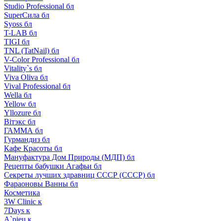
Studio Professional бл
SuperСила бл
Syoss бл
T-LAB бл
TIGI бл
TNL (TatNail) бл
V-Color Professional бл
Vitality`s бл
Viva Oliva бл
Vival Professional бл
Wella бл
Yellow бл
Yllozure бл
Вiтэкс бл
ГАММА бл
Гурмандиз бл
Кафе Красоты бл
Мануфактура Дом Природы (МДП) бл
Рецепты бабушки Агафьи бл
Секреты лучших здравниц СССР (СССР) бл
Фараоновы Ванны бл
Косметика
3W Clinic к
7Days к
A`pieu к