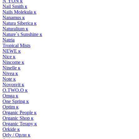
N`YON к
Nail Smith к
Nails Molekula к
Nanamus к
Natura Siberica к
Naturalium к
Nature`s Sunshine к
Natria
Tropical Mists
NEWE к
Nice к
Nincome к
Ninelle к
Nivea к
Note к
Novosvit к
O.TWO.O к
Omga к
One Spring к
Optim к
Organic People к
Organic Shop к
Organic Terapy к
Orkide к
Orly / Орли к