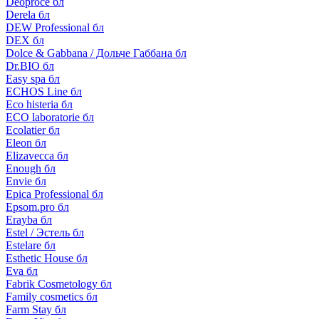
Deoproce бл
Derela бл
DEW Professional бл
DEX бл
Dolce & Gabbana / Дольче Габбана бл
Dr.BIO бл
Easy spa бл
ECHOS Line бл
Eco histeria бл
ECO laboratorie бл
Ecolatier бл
Eleon бл
Elizavecca бл
Enough бл
Envie бл
Epica Professional бл
Epsom.pro бл
Erayba бл
Estel / Эстель бл
Estelare бл
Esthetic House бл
Eva бл
Fabrik Cosmetology бл
Family cosmetics бл
Farm Stay бл