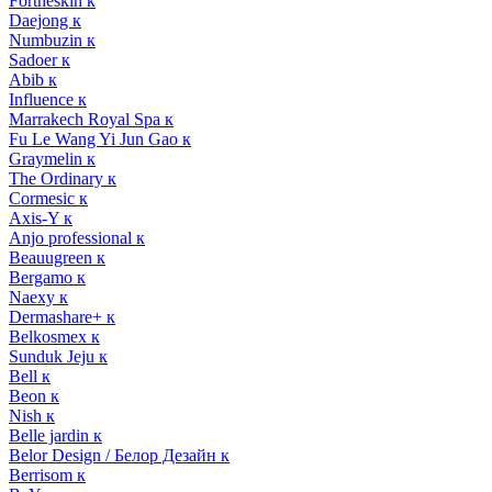
Fortheskin к
Daejong к
Numbuzin к
Sadoer к
Abib к
Influence к
Marrakech Royal Spa к
Fu Le Wang Yi Jun Gao к
Graymelin к
The Ordinary к
Cormesic к
Axis-Y к
Anjo professional к
Beauugreen к
Bergamo к
Naexy к
Dermashare+ к
Belkosmex к
Sunduk Jeju к
Bell к
Beon к
Nish к
Belle jardin к
Belor Design / Белор Дезайн к
Berrisom к