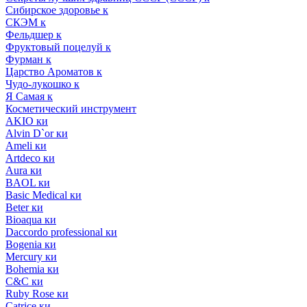
Сибирское здоровье к
СКЭМ к
Фельдшер к
Фруктовый поцелуй к
Фурман к
Царство Ароматов к
Чудо-лукошко к
Я Самая к
Косметический инструмент
AKIO ки
Alvin D`or ки
Ameli ки
Artdeco ки
Aura ки
BAOL ки
Basic Medical ки
Beter ки
Bioaqua ки
Daccordo professional ки
Bogenia ки
Mercury ки
Bohemia ки
C&C ки
Ruby Rose ки
Catrice ки