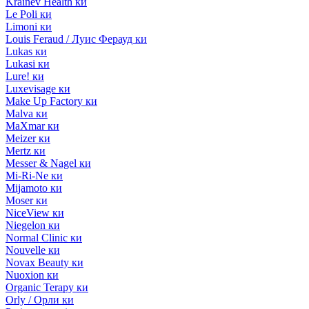
Krainev Health ки
Le Poli ки
Limoni ки
Louis Feraud / Луис Ферауд ки
Lukas ки
Lukasi ки
Lure! ки
Luxevisage ки
Make Up Factory ки
Malva ки
MaXmar ки
Meizer ки
Mertz ки
Messer & Nagel ки
Mi-Ri-Ne ки
Mijamoto ки
Moser ки
NiceView ки
Niegelon ки
Normal Clinic ки
Nouvelle ки
Novax Beauty ки
Nuoxion ки
Organic Terapy ки
Orly / Орли ки