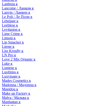
Lanbena к
Lancome / Ланком к
Lanvin / Ланвен к
Le Poli / Ле Поли к
Lebelage к
Leeblese к
Levitasion к
Lime Crime к
Limoni к
Lip Smacker к
Lirene к
Liss Kroully к
LN Pro к
Love 2 Mix Organic к
Luke к
Lumene к
Luofmiss к
Luxvisage к
Mades Cosmetics к
Madonna / Мадонна к
Magidou к
Make up Factory к
Malva / Мальва к
Manhattan к