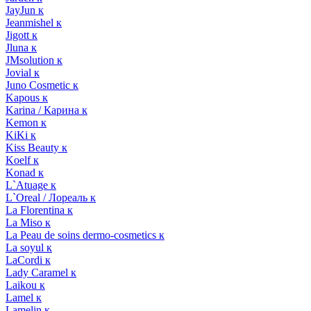
JayJun к
Jeanmishel к
Jigott к
Jluna к
JMsolution к
Jovial к
Juno Cosmetic к
Kapous к
Karina / Карина к
Kemon к
KiKi к
Kiss Beauty к
Koelf к
Konad к
L`Atuage к
L`Oreal / Лореаль к
La Florentina к
La Miso к
La Peau de soins dermo-cosmetics к
La soyul к
LaCordi к
Lady Caramel к
Laikou к
Lamel к
Lamelin к