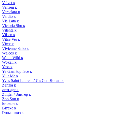
Velvet к
Venzen к
Veraclara к
Verdio к
Via Lata к
Victoria Shu к
Vilenta к
Vilsen к
Vitae Ver к
Vitex к
Vivienne Sabo к
Welcos к
Wet n Wild к
Wokali к
Yass к
Ye Gam top face к
Yu.r Me к
Yves Saint Laurent / Ив Сен Лоран к
Zenzia к
zero age к
Zinger / Зингер к
Zoo Son к
Биокон к
Вiтэкс к
Гурмандиз к