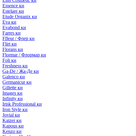
Ellis Cosmetic ки
Essence ки
Estelare ки
Etude Organix ки
Eva ки
Evabond ки
Farres ки
Ffleur / Флер ки
Flirt ки
Florans ки
Flormar / Флормар ки
Foli ки
Freshness ки
Ga-De / Жа-Де ки
Galenco ки
Germanicur ки
Gillette ки
Images ки
Infinity ки
Irisk Professional ки
Iron Style ки
Jovial ки
Kaizer ки
Kapous ки
Kenzo ки