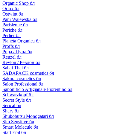
Organic Shop бл
Oriox бл
Ostwint бл
Pani Walewska бл
Parisienne бл
Periche бл
Perlier бл
Planeta Organica бл
Proffs бл
Pupa / Пупа бл
Reuzel бл
Revlon / Ревлон бл
Sabai Thai бл
SADAPACK cosmetics бл
Sakura cosmetics бл
Salon Professional бл
Saponificio Artigianale Fiorentino бл
Schwarzkopf бл
Secret Style бл
Serical бл
Shary бл
Shukobutsu Monogatari бл
Sim Sensitive бл
Smart Molecule бл
Start Epil бл