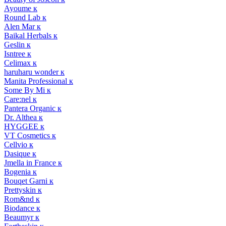
Ayoume к
Round Lab к
Alen Mar к
Baikal Herbals к
Geslin к
Isntree к
Celimax к
haruharu wonder к
Manita Professional к
Some By Mi к
Care:nel к
Pantera Organic к
Dr. Althea к
HYGGEE к
VT Cosmetics к
Cellvio к
Dasique к
Jmella in France к
Bogenia к
Bouqet Garni к
Prettyskin к
Rom&nd к
Biodance к
Beaumyr к