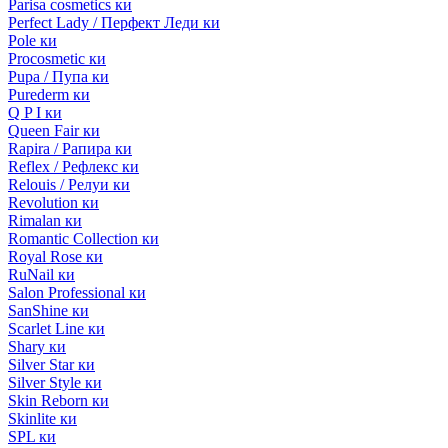
Parisa cosmetics ки
Perfect Lady / Перфект Леди ки
Pole ки
Procosmetic ки
Pupa / Пупа ки
Purederm ки
Q P I ки
Queen Fair ки
Rapira / Рапира ки
Reflex / Рефлекс ки
Relouis / Релуи ки
Revolution ки
Rimalan ки
Romantic Collection ки
Royal Rose ки
RuNail ки
Salon Professional ки
SanShine ки
Scarlet Line ки
Shary ки
Silver Star ки
Silver Style ки
Skin Reborn ки
Skinlite ки
SPL ки