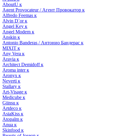
AboutU к
Agent Provocateur / Агент Провокатор к
Alfredo Feemas к
Alvin D`or к
Angel Key к
Angel Modern к
Anskin к
Antonio Banderas / Антонио Бандерас к
MIXIT к
Any Vera к
Aravia к
Architect Demidoff к
Aroma inter к
Aronyx к
Neverti к
Stallary к
Art-Visage к
Medicube к
Giinsu к
Artdeco к
AsiaKiss к
Atopalm к
Anua к
Skinfood к
Beauty of Joseon к