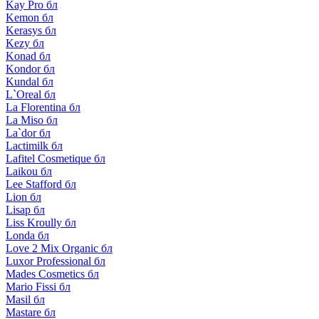
Kay Pro бл
Kemon бл
Kerasys бл
Kezy бл
Konad бл
Kondor бл
Kundal бл
L`Oreal бл
La Florentina бл
La Miso бл
La`dor бл
Lactimilk бл
Lafitel Cosmetique бл
Laikou бл
Lee Stafford бл
Lion бл
Lisap бл
Liss Kroully бл
Londa бл
Love 2 Mix Organic бл
Luxor Professional бл
Mades Cosmetics бл
Mario Fissi бл
Masil бл
Mastare бл