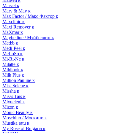
Markell к
Marvel к
Mary & May к
Max Factor / Макс Фактор к
Maxclinic к
Maxi Remover к
MaXmar к
Maybelline / Мэйбеллин к
Med:b к
Medi-Peel к
MeLoSo к
Mi-Ri-Ne к
Milatte к
Mildlook к
Milk Plus к
Million Pauline к
Miss Selene к
Missha к
Misss Tais к
Miyueleni к
Mizon к
Monic Beauty к
Moschino / Москино к
Mustika ratu к
My Rose of Bulgaria к