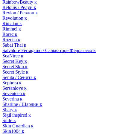
RainbowBeauty к
Relouis / Релуи к
Revlon / Ревлон к
Revolution к
Rimalan к
Rimmel к
Rorec к
Rozetta к
Sabai Thai к
Salvatore Ferragamo / Сальваторе Феррагамо к
SeaNtree к
Secret Key к
Secret Skin к
Secret Style к
Senita / Сенита к
Sephora к
Sersanlove к
Seventeen к
Severina к
Sharline / Шарлин к
Shary к
Sigil inspired к
Silife к
Skin Guardian к
Skin1004 к