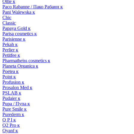
Ottie к
Paco Rabanne / Пако Рабанн к
Pani Walewska к
Chic
Classic
Papaya Gold к
Parisa cosmetics к
Parisienne к
Pekah к
Perlier к
Petitfee к
Pharmatheiss cosmetics к
Planeta Organica к
Poetea к
Point к
Profusion к
Prosalon Med к
PSLAB к
Pudaier к
Pupa / Пупа к
Pure Smile к
Purederm к
Q P I к
Q2 Pro к
Qyanf к