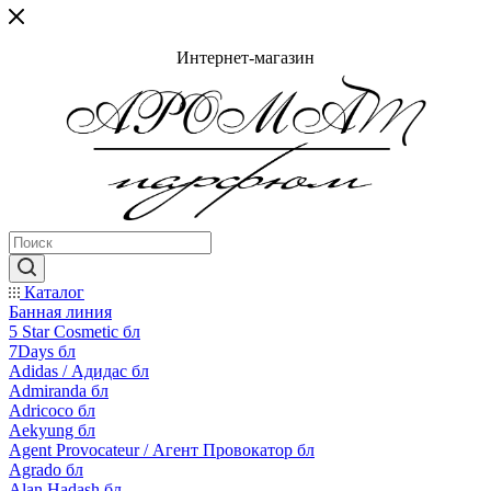
Интернет-магазин
Каталог
Банная линия
5 Star Cosmetic бл
7Days бл
Adidas / Адидас бл
Admiranda бл
Adricoco бл
Aekyung бл
Agent Provocateur / Агент Провокатор бл
Agrado бл
Alan Hadash бл