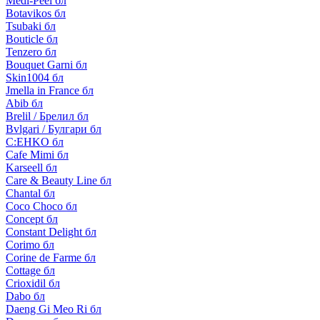
Medi-Peel бл
Botavikos бл
Tsubaki бл
Bouticle бл
Tenzero бл
Bouquet Garni бл
Skin1004 бл
Jmella in France бл
Abib бл
Brelil / Брелил бл
Bvlgari / Булгари бл
C:EHKO бл
Cafe Mimi бл
Karseell бл
Care & Beauty Line бл
Chantal бл
Coco Choco бл
Concept бл
Constant Delight бл
Corimo бл
Corine de Farme бл
Cottage бл
Crioxidil бл
Dabo бл
Daeng Gi Meo Ri бл