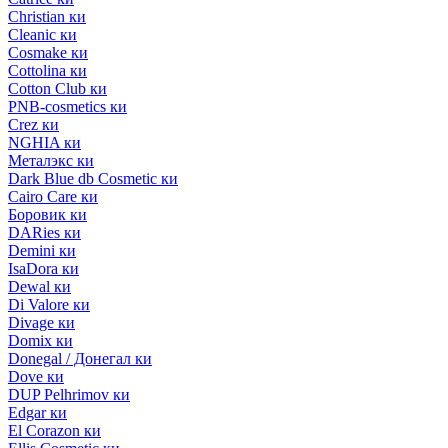
Christian ки
Cleanic ки
Cosmake ки
Cottolina ки
Cotton Club ки
PNB-cosmetics ки
Crez ки
NGHIA ки
Металэкс ки
Dark Blue db Cosmetic ки
Cairo Care ки
Боровик ки
DARies ки
Demini ки
IsaDora ки
Dewal ки
Di Valore ки
Divage ки
Domix ки
Donegal / Донегал ки
Dove ки
DUP Pelhrimov ки
Edgar ки
El Corazon ки