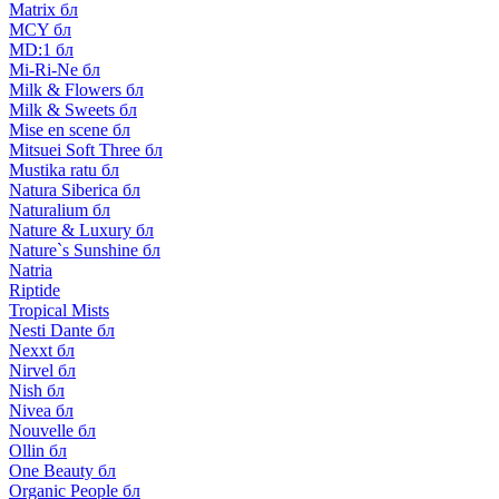
Matrix бл
MCY бл
MD:1 бл
Mi-Ri-Ne бл
Milk & Flowers бл
Milk & Sweets бл
Mise en scene бл
Mitsuei Soft Three бл
Mustika ratu бл
Natura Siberica бл
Naturalium бл
Nature & Luxury бл
Nature`s Sunshine бл
Natria
Riptide
Tropical Mists
Nesti Dante бл
Nexxt бл
Nirvel бл
Nish бл
Nivea бл
Nouvelle бл
Ollin бл
One Beauty бл
Organic People бл