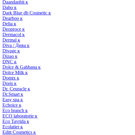
Daandanbit к
Dabo к
Dark Blue db Cosmetic к
Dearboo к
Delia к
Deoproce к
Dermacol к
Dermal к
Diva / Дива к
Divage к
Dizao к
DNC к
Dolce & Gabbana к
Dolce Milk к
Domix к
Doris к
Dr. Ceuracle к
Dr.Smart к
Easy spa к
Echoice к
Eco branch к
ECO laboratorie к
Eco Tavrida к
Ecolatier к
Editt Cosmetics к