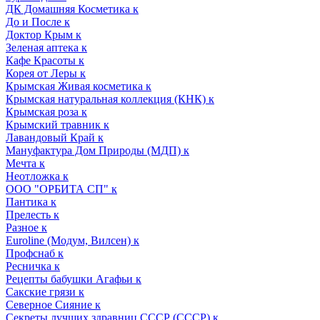
ДК Домашняя Косметика к
До и После к
Доктор Крым к
Зеленая аптека к
Кафе Красоты к
Корея от Леры к
Крымская Живая косметика к
Крымская натуральная коллекция (КНК) к
Крымская роза к
Крымский травник к
Лавандовый Край к
Мануфактура Дом Природы (МДП) к
Мечта к
Неотложка к
ООО "ОРБИТА СП" к
Пантика к
Прелесть к
Разное к
Euroline (Модум, Вилсен) к
Профснаб к
Ресничка к
Рецепты бабушки Агафьи к
Сакские грязи к
Северное Сияние к
Секреты лучших здравниц СССР (СССР) к