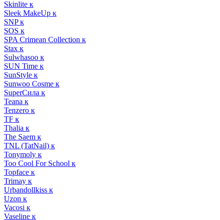
Skinlite к
Sleek MakeUp к
SNP к
SOS к
SPA Crimean Collection к
Stax к
Sulwhasoo к
SUN Time к
SunStyle к
Sunwoo Cosme к
SuperСила к
Teana к
Tenzero к
TF к
Thalia к
The Saem к
TNL (TatNail) к
Tonymoly к
Too Cool For School к
Topface к
Trimay к
Urbandollkiss к
Uzon к
Vacosi к
Vaseline к