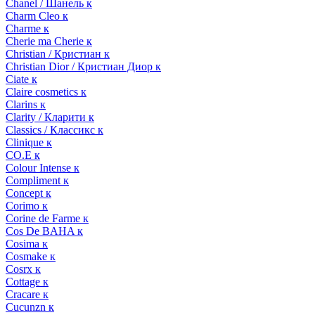
Chanel / Шанель к
Charm Cleo к
Charme к
Cherie ma Cherie к
Christian / Кристиан к
Christian Dior / Кристиан Диор к
Ciate к
Claire cosmetics к
Clarins к
Clarity / Кларити к
Classics / Классикс к
Clinique к
CO.E к
Colour Intense к
Compliment к
Concept к
Corimo к
Corine de Farme к
Cos De BAHA к
Cosima к
Cosmake к
Cosrx к
Cottage к
Cracare к
Cucunzn к