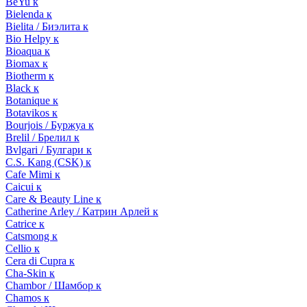
BeYu к
Bielenda к
Bielita / Биэлита к
Bio Helpy к
Bioaqua к
Biomax к
Biotherm к
Black к
Botanique к
Botavikos к
Bourjois / Буржуа к
Brelil / Брелил к
Bvlgari / Булгари к
C.S. Kang (CSK) к
Cafe Mimi к
Caicui к
Care & Beauty Line к
Catherine Arley / Катрин Арлей к
Catrice к
Catsmong к
Cellio к
Cera di Cupra к
Cha-Skin к
Chambor / Шамбор к
Chamos к