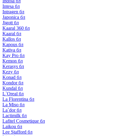
Indola бл
Intesa бл
Intragen бл
Japonica бл
Jigott бл
Kaaral 360 бл
Kaaral бл
Kallos бл
Kapous бл
Kativa бл
Kay Pro бл
Kemon бл
Kerasys бл
Kezy бл
Konad бл
Kondor бл
Kundal бл
L`Oreal бл
La Florentina бл
La Miso бл
La`dor бл
Lactimilk бл
Lafitel Cosmetique бл
Laikou бл
Lee Stafford бл