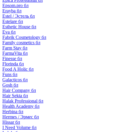
Epica Professional бл
Epsom.pro бл
Erayba бл
Estel / Эстель бл
Estelare бл
Esthetic House бл
Eva бл
Fabrik Cosmetology бл
Family cosmetics бл
Farm Stay бл
FarmaVita бл
Finesse бл
Florinda бл
Food A Holic бл
Funs бл
Galacticos бл
Gosh бл
Hair Company бл
Hair Sekta бл
Halak Professional бл
Health Academy бл
Herbina бл
Hermes / Эрмес бл
Hissar бл
I Need Volume бл