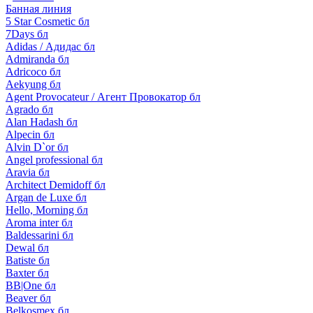
Банная линия
5 Star Cosmetic бл
7Days бл
Adidas / Адидас бл
Admiranda бл
Adricoco бл
Aekyung бл
Agent Provocateur / Агент Провокатор бл
Agrado бл
Alan Hadash бл
Alpecin бл
Alvin D`or бл
Angel professional бл
Aravia бл
Architect Demidoff бл
Argan de Luxe бл
Hello, Morning бл
Aroma inter бл
Baldessarini бл
Dewal бл
Batiste бл
Baxter бл
BB|One бл
Beaver бл
Belkosmex бл