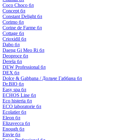
Coco Choco бл
Concept бл
Constant Delight бл
Corimo бл
Corine de Farme бл
Cottage бл
Crioxidil бл
Dabo бл
Daeng Gi Meo Ri бл
Deoproce бл
Derela бл
DEW Professional бл
DEX бл
Dolce & Gabbana / Дольче Габбана бл
Dr.BIO бл
Easy spa бл
ECHOS Line бл
Eco histeria бл
ECO laboratorie бл
Ecolatier бл
Eleon бл
Elizavecca бл
Enough бл
Envie бл