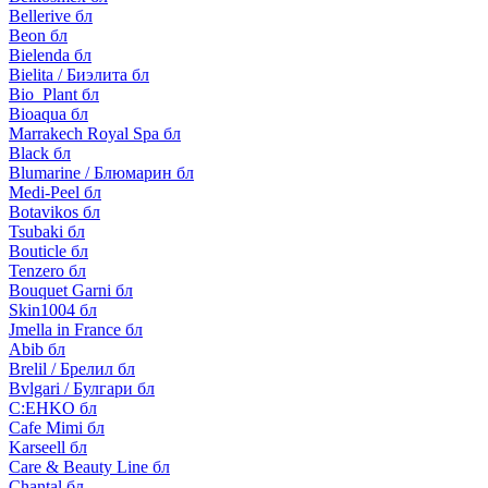
Bellerive бл
Beon бл
Bielenda бл
Bielita / Биэлита бл
Bio_Plant бл
Bioaqua бл
Marrakech Royal Spa бл
Black бл
Blumarine / Блюмарин бл
Medi-Peel бл
Botavikos бл
Tsubaki бл
Bouticle бл
Tenzero бл
Bouquet Garni бл
Skin1004 бл
Jmella in France бл
Abib бл
Brelil / Брелил бл
Bvlgari / Булгари бл
C:EHKO бл
Cafe Mimi бл
Karseell бл
Care & Beauty Line бл
Chantal бл