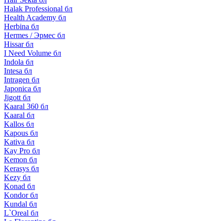
Halak Professional бл
Health Academy бл
Herbina бл
Hermes / Эрмес бл
Hissar бл
I Need Volume бл
Indola бл
Intesa бл
Intragen бл
Japonica бл
Jigott бл
Kaaral 360 бл
Kaaral бл
Kallos бл
Kapous бл
Kativa бл
Kay Pro бл
Kemon бл
Kerasys бл
Kezy бл
Konad бл
Kondor бл
Kundal бл
L`Oreal бл