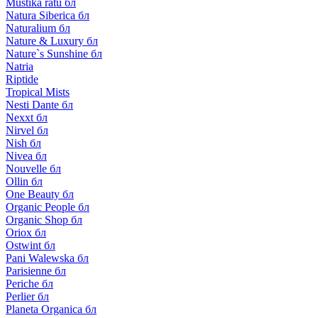
Mustika ratu бл
Natura Siberica бл
Naturalium бл
Nature & Luxury бл
Nature`s Sunshine бл
Natria
Riptide
Tropical Mists
Nesti Dante бл
Nexxt бл
Nirvel бл
Nish бл
Nivea бл
Nouvelle бл
Ollin бл
One Beauty бл
Organic People бл
Organic Shop бл
Oriox бл
Ostwint бл
Pani Walewska бл
Parisienne бл
Periche бл
Perlier бл
Planeta Organica бл