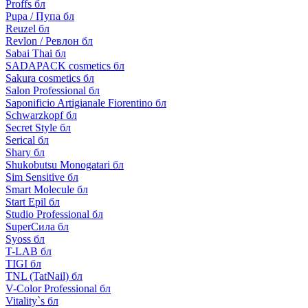
Proffs бл
Pupa / Пупа бл
Reuzel бл
Revlon / Ревлон бл
Sabai Thai бл
SADAPACK cosmetics бл
Sakura cosmetics бл
Salon Professional бл
Saponificio Artigianale Fiorentino бл
Schwarzkopf бл
Secret Style бл
Serical бл
Shary бл
Shukobutsu Monogatari бл
Sim Sensitive бл
Smart Molecule бл
Start Epil бл
Studio Professional бл
SuperСила бл
Syoss бл
T-LAB бл
TIGI бл
TNL (TatNail) бл
V-Color Professional бл
Vitality`s бл