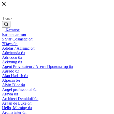
Каталог
Банная линия
5 Star Cosmetic бл
7Days бл
Adidas / Адидас бл
Admiranda бл
Adricoco бл
Aekyung бл
Agent Provocateur / Агент Провокатор бл
Agrado бл
Alan Hadash бл
Alpecin бл
Alvin D`or бл
Angel professional бл
Aravia бл
Architect Demidoff бл
Argan de Luxe бл
Hello, Morning бл
Aroma inter бл