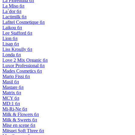
La Florentina бл
La Miso бл
La`dor бл
Lactimilk бл
Lafitel Cosmetique бл
Laikou бл
Lee Stafford бл
Lion бл
Lisap бл
Liss Kroully бл
Londa бл
Love 2 Mix Organic бл
Luxor Professional бл
Mades Cosmetics бл
Mario Fissi бл
Masil бл
Mastare бл
Matrix бл
MCY бл
MD:1 бл
Mi-Ri-Ne бл
Milk & Flowers бл
Milk & Sweets бл
Mise en scene бл
Mitsuei Soft Three бл