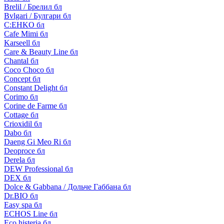
Brelil / Брелил бл
Bvlgari / Булгари бл
C:EHKO бл
Cafe Mimi бл
Karseell бл
Care & Beauty Line бл
Chantal бл
Coco Choco бл
Concept бл
Constant Delight бл
Corimo бл
Corine de Farme бл
Cottage бл
Crioxidil бл
Dabo бл
Daeng Gi Meo Ri бл
Deoproce бл
Derela бл
DEW Professional бл
DEX бл
Dolce & Gabbana / Дольче Габбана бл
Dr.BIO бл
Easy spa бл
ECHOS Line бл
Eco histeria бл