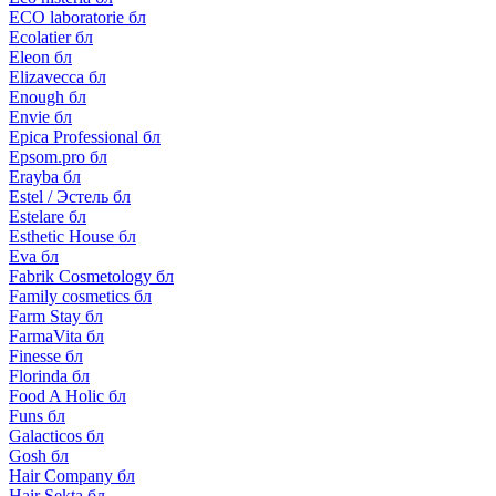
ECO laboratorie бл
Ecolatier бл
Eleon бл
Elizavecca бл
Enough бл
Envie бл
Epica Professional бл
Epsom.pro бл
Erayba бл
Estel / Эстель бл
Estelare бл
Esthetic House бл
Eva бл
Fabrik Cosmetology бл
Family cosmetics бл
Farm Stay бл
FarmaVita бл
Finesse бл
Florinda бл
Food A Holic бл
Funs бл
Galacticos бл
Gosh бл
Hair Company бл
Hair Sekta бл