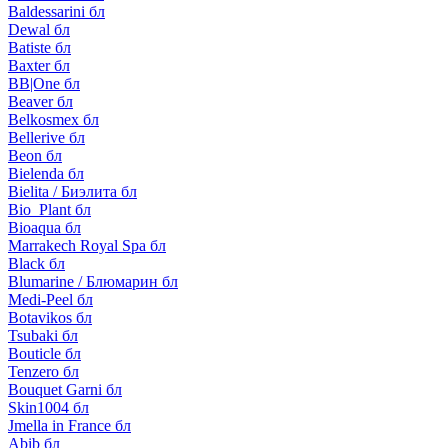
Baldessarini бл
Dewal бл
Batiste бл
Baxter бл
BB|One бл
Beaver бл
Belkosmex бл
Bellerive бл
Beon бл
Bielenda бл
Bielita / Биэлита бл
Bio_Plant бл
Bioaqua бл
Marrakech Royal Spa бл
Black бл
Blumarine / Блюмарин бл
Medi-Peel бл
Botavikos бл
Tsubaki бл
Bouticle бл
Tenzero бл
Bouquet Garni бл
Skin1004 бл
Jmella in France бл
Abib бл