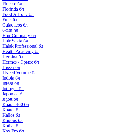
Finesse бл
Florinda бл
Food A Holic бл
Funs бл
Galacticos бл
Gosh бл
Hair Company бл
Hair Sekta бл
Halak Professional бл
Health Academy бл
Herbina бл
Hermes / Эрмес бл
Hissar бл
I Need Volume бл
Indola бл
Intesa бл
Intragen бл
Japonica бл
Jigott бл
Kaaral 360 бл
Kaaral бл
Kallos бл
Kapous бл
Kativa бл
Kay Pro бл