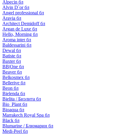
Alpecin бл
Alvin D`or бл
Angel professional бл
Aravia бл
Architect Demidoff бл
Argan de Luxe бл
Hello, Morning бл
Aroma inter бл
Baldessarini бл
Dewal бл
Batiste бл
Baxter бл
BB|One бл
Beaver бл
Belkosmex бл
Bellerive бл
Beon бл
Bielenda бл
Bielita / Биэлита бл
Bio_Plant бл
Bioaqua бл
Marrakech Royal Spa бл
Black бл
Blumarine / Блюмарин бл
Medi-Peel бл