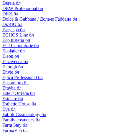
Derela бл
DEW Professional бл
DEX бл
Dolce & Gabbana / Дольче Габбана бл
Dr.BIO бл
Easy spa бл
ECHOS Line бл
Eco histeria бл
ECO laboratorie бл
Ecolatier бл
Eleon бл
Elizavecca бл
Enough бл
Envie бл
Epica Professional бл
Epsom.pro бл
Erayba бл
Estel / Эстель бл
Estelare бл
Esthetic House бл
Eva бл
Fabrik Cosmetology бл
Family cosmetics бл
Farm Stay бл
FarmaVita бл