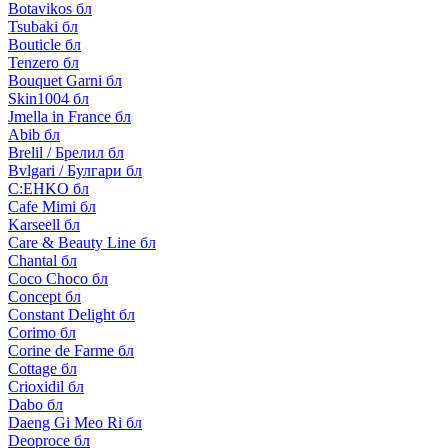
Botavikos бл
Tsubaki бл
Bouticle бл
Tenzero бл
Bouquet Garni бл
Skin1004 бл
Jmella in France бл
Abib бл
Brelil / Брелил бл
Bvlgari / Булгари бл
C:EHKO бл
Cafe Mimi бл
Karseell бл
Care & Beauty Line бл
Chantal бл
Coco Choco бл
Concept бл
Constant Delight бл
Corimo бл
Corine de Farme бл
Cottage бл
Crioxidil бл
Dabo бл
Daeng Gi Meo Ri бл
Deoproce бл