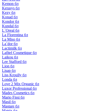
Kemon бл
Kerasys бл
Kezy бл
Konad бл
Kondor бл
Kundal бл
L`Oreal бл
La Florentina бл
La Miso бл
La`dor бл
Lactimilk бл
Lafitel Cosmetique бл
Laikou бл
Lee Stafford бл
Lion бл
Lisap бл
Liss Kroully бл
Londa бл
Love 2 Mix Organic бл
Luxor Professional бл
Mades Cosmetics бл
Mario Fissi бл
Masil бл
Mastare бл
Matrix бл