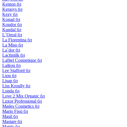
Kemon бл
Kerasys бл
Kezy бл
Konad бл
Kondor бл
Kundal бл
L`Oreal бл
La Florentina бл
La Miso бл
La`dor бл
Lactimilk бл
Lafitel Cosmetique бл
Laikou бл
Lee Stafford бл
Lion бл
Lisap бл
Liss Kroully бл
Londa бл
Love 2 Mix Organic бл
Luxor Professional бл
Mades Cosmetics бл
Mario Fissi бл
Masil бл
Mastare бл
Matrix бл