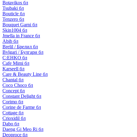
Botavikos бл
Tsubaki бл
Bouticle бл
Tenzero бл
Bouquet Garni бл
Skin1004 бл
Jmella in France бл
Abib бл
Brelil / Брелил бл
Bvlgari / Булгари бл
C:EHKO бл
Cafe Mimi бл
Karseell бл
Care & Beauty Line бл
Chantal бл
Coco Choco бл
Concept бл
Constant Delight бл
Corimo бл
Corine de Farme бл
Cottage бл
Crioxidil бл
Dabo бл
Daeng Gi Meo Ri бл
Deoproce бл