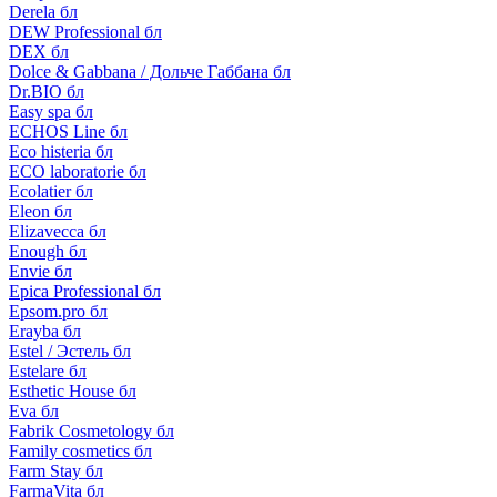
Derela бл
DEW Professional бл
DEX бл
Dolce & Gabbana / Дольче Габбана бл
Dr.BIO бл
Easy spa бл
ECHOS Line бл
Eco histeria бл
ECO laboratorie бл
Ecolatier бл
Eleon бл
Elizavecca бл
Enough бл
Envie бл
Epica Professional бл
Epsom.pro бл
Erayba бл
Estel / Эстель бл
Estelare бл
Esthetic House бл
Eva бл
Fabrik Cosmetology бл
Family cosmetics бл
Farm Stay бл
FarmaVita бл