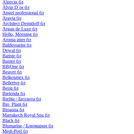
Alpecin бл
Alvin D`or бл
Angel professional бл
Aravia бл
Architect Demidoff бл
Argan de Luxe бл
Hello, Morning бл
Aroma inter бл
Baldessarini бл
Dewal бл
Batiste бл
Baxter бл
BB|One бл
Beaver бл
Belkosmex бл
Bellerive бл
Beon бл
Bielenda бл
Bielita / Биэлита бл
Bio_Plant бл
Bioaqua бл
Marrakech Royal Spa бл
Black бл
Blumarine / Блюмарин бл
Medi-Peel бл