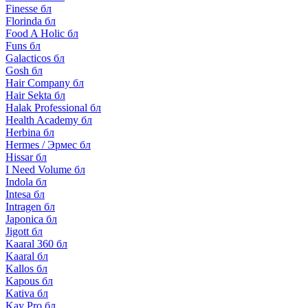
Finesse бл
Florinda бл
Food A Holic бл
Funs бл
Galacticos бл
Gosh бл
Hair Company бл
Hair Sekta бл
Halak Professional бл
Health Academy бл
Herbina бл
Hermes / Эрмес бл
Hissar бл
I Need Volume бл
Indola бл
Intesa бл
Intragen бл
Japonica бл
Jigott бл
Kaaral 360 бл
Kaaral бл
Kallos бл
Kapous бл
Kativa бл
Kay Pro бл