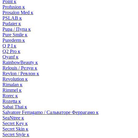
Point к
Profusion к
Prosalon Med к
PSLAB к
Pudaier к
Pupa / Пупа к
Pure Smile к
Purederm к
Q P I к
Q2 Pro к
Qyanf к
RainbowBeauty к
Relouis / Релуи к
Revlon / Ревлон к
Revolution к
Rimalan к
Rimmel к
Rorec к
Rozetta к
Sabai Thai к
Salvatore Ferragamo / Сальваторе Феррагамо к
SeaNtree к
Secret Key к
Secret Skin к
Secret Style к