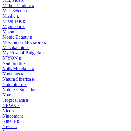
Milk Plus к
Million Pauline к
Miss Selene к
Missha к
Misss Tais к
Miyueleni к
Mizon к
Monic Beauty к
Moschino / Москино к
Mustika ratu к
My Rose of Bulgaria к
N`YON к
Nail Smith к
Nails Molekula к
Nanamus к
Natura Siberica к
Naturalium к
Nature`s Sunshine к
Natria
Tropical Mists
NEWE к
Nice к
Nincome к
Ninelle к
Nivea к