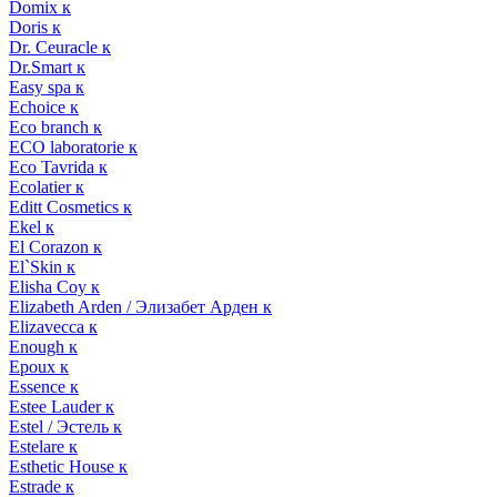
Domix к
Doris к
Dr. Ceuracle к
Dr.Smart к
Easy spa к
Echoice к
Eco branch к
ECO laboratorie к
Eco Tavrida к
Ecolatier к
Editt Cosmetics к
Ekel к
El Corazon к
El`Skin к
Elisha Coy к
Elizabeth Arden / Элизабет Арден к
Elizavecca к
Enough к
Epoux к
Essence к
Estee Lauder к
Estel / Эстель к
Estelare к
Esthetic House к
Estrade к