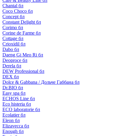
Care & Beauty Line бл
Chantal бл
Coco Choco бл
Concept бл
Constant Delight бл
Corimo бл
Corine de Farme бл
Cottage бл
Crioxidil бл
Dabo бл
Daeng Gi Meo Ri бл
Deoproce бл
Derela бл
DEW Professional бл
DEX бл
Dolce & Gabbana / Дольче Габбана бл
Dr.BIO бл
Easy spa бл
ECHOS Line бл
Eco histeria бл
ECO laboratorie бл
Ecolatier бл
Eleon бл
Elizavecca бл
Enough бл