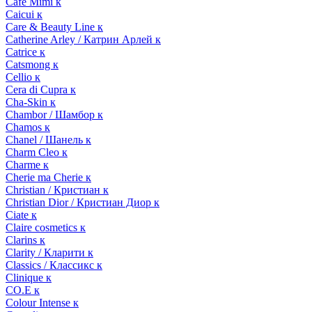
Cafe Mimi к
Caicui к
Care & Beauty Line к
Catherine Arley / Катрин Арлей к
Catrice к
Catsmong к
Cellio к
Cera di Cupra к
Cha-Skin к
Chambor / Шамбор к
Chamos к
Chanel / Шанель к
Charm Cleo к
Charme к
Cherie ma Cherie к
Christian / Кристиан к
Christian Dior / Кристиан Диор к
Ciate к
Claire cosmetics к
Clarins к
Clarity / Кларити к
Classics / Классикс к
Clinique к
CO.E к
Colour Intense к