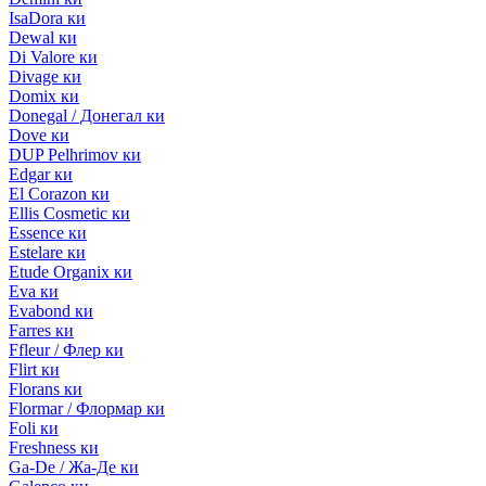
IsaDora ки
Dewal ки
Di Valore ки
Divage ки
Domix ки
Donegal / Донегал ки
Dove ки
DUP Pelhrimov ки
Edgar ки
El Corazon ки
Ellis Cosmetic ки
Essence ки
Estelare ки
Etude Organix ки
Eva ки
Evabond ки
Farres ки
Ffleur / Флер ки
Flirt ки
Florans ки
Flormar / Флормар ки
Foli ки
Freshness ки
Ga-De / Жа-Де ки