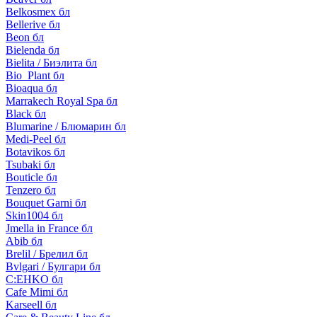
Belkosmex бл
Bellerive бл
Beon бл
Bielenda бл
Bielita / Биэлита бл
Bio_Plant бл
Bioaqua бл
Marrakech Royal Spa бл
Black бл
Blumarine / Блюмарин бл
Medi-Peel бл
Botavikos бл
Tsubaki бл
Bouticle бл
Tenzero бл
Bouquet Garni бл
Skin1004 бл
Jmella in France бл
Abib бл
Brelil / Брелил бл
Bvlgari / Булгари бл
C:EHKO бл
Cafe Mimi бл
Karseell бл