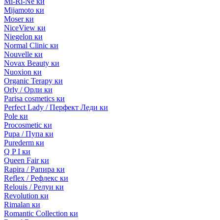
Mi-Ri-Ne ки
Mijamoto ки
Moser ки
NiceView ки
Niegelon ки
Normal Clinic ки
Nouvelle ки
Novax Beauty ки
Nuoxion ки
Organic Terapy ки
Orly / Орли ки
Parisa cosmetics ки
Perfect Lady / Перфект Леди ки
Pole ки
Procosmetic ки
Pupa / Пупа ки
Purederm ки
Q P I ки
Queen Fair ки
Rapira / Рапира ки
Reflex / Рефлекс ки
Relouis / Релуи ки
Revolution ки
Rimalan ки
Romantic Collection ки