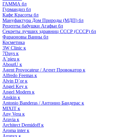
ГАММА бл
Гурмандиз бл
Кафе Красоты бл
Мануфактура Дом Природы (МДП) бл
Рецепты бабушки Агафьи бл
Секреты лучших здравниц СССР (СССР) бл
Фараоновы Ванны бл
Косметика
3W Clinic к
7Days к
A`pieu к
AboutU к
Agent Provocateur / Агент Провокатор к
Alfredo Feemas к
Alvin D`or к
Angel Key к
Angel Modern к
Anskin к
Antonio Banderas / Антонио Бандерас к
MIXIT к
Any Vera к
Aravia к
Architect Demidoff к
Aroma inter к
Aronyx к