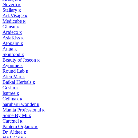
Neverti к
Stallary к
Art-Visage к
Medicube к
Giinsu к
Artdeco к
AsiaKiss к
Atopalm к
Anua к
Skinfood к
Beauty of Joseon к
Ayoume к
Round Lab к
Alen Mar к
Baikal Herbals к
Geslin к
Isntree к
Celimax к
haruharu wonder к
Manita Professional к
Some By Mi к
Care:nel к
Pantera Organic к
Dr. Althea к
HYGGEE к