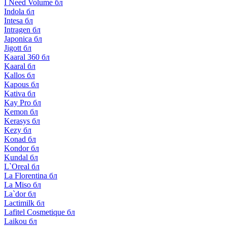
I Need Volume бл
Indola бл
Intesa бл
Intragen бл
Japonica бл
Jigott бл
Kaaral 360 бл
Kaaral бл
Kallos бл
Kapous бл
Kativa бл
Kay Pro бл
Kemon бл
Kerasys бл
Kezy бл
Konad бл
Kondor бл
Kundal бл
L`Oreal бл
La Florentina бл
La Miso бл
La`dor бл
Lactimilk бл
Lafitel Cosmetique бл
Laikou бл