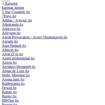
Каталог
Банная линия
5 Star Cosmetic бл
7Days бл
Adidas / Адидас бл
Admiranda бл
Adricoco бл
Aekyung бл
Agent Provocateur / Агент Провокатор бл
Agrado бл
Alan Hadash бл
Alpecin бл
Alvin D`or бл
Angel professional бл
Aravia бл
Architect Demidoff бл
Argan de Luxe бл
Hello, Morning бл
Aroma inter бл
Baldessarini бл
Dewal бл
Batiste бл
Baxter бл
BB|One бл
Beaver бл