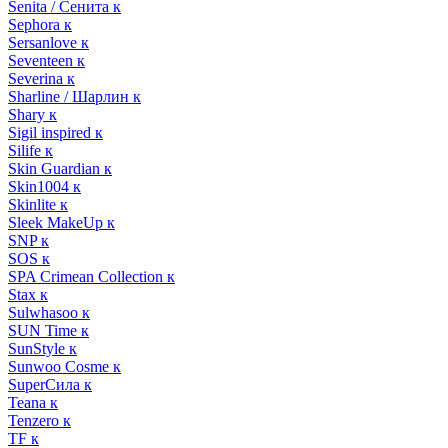
Senita / Сенита к
Sephora к
Sersanlove к
Seventeen к
Severina к
Sharline / Шарлин к
Shary к
Sigil inspired к
Silife к
Skin Guardian к
Skin1004 к
Skinlite к
Sleek MakeUp к
SNP к
SOS к
SPA Crimean Collection к
Stax к
Sulwhasoo к
SUN Time к
SunStyle к
Sunwoo Cosme к
SuperСила к
Teana к
Tenzero к
TF к