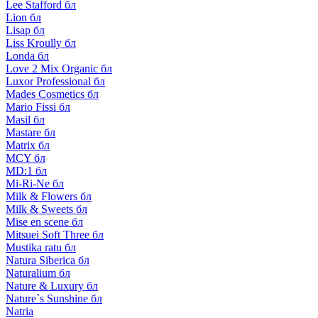
Lee Stafford бл
Lion бл
Lisap бл
Liss Kroully бл
Londa бл
Love 2 Mix Organic бл
Luxor Professional бл
Mades Cosmetics бл
Mario Fissi бл
Masil бл
Mastare бл
Matrix бл
MCY бл
MD:1 бл
Mi-Ri-Ne бл
Milk & Flowers бл
Milk & Sweets бл
Mise en scene бл
Mitsuei Soft Three бл
Mustika ratu бл
Natura Siberica бл
Naturalium бл
Nature & Luxury бл
Nature`s Sunshine бл
Natria