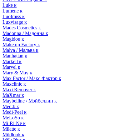
Luke к
Lumene к
Luofmiss к
Luxvisage к
Mades Cosmetics к
Madonna / Мадонна к
Magidou к
Make up Factory к
Malva / Мальва к
Manhattan к
Markell к
Marvel к
Mary & May к
Max Factor / Макс Фактор к
Maxclinic к
Maxi Remover к
MaXmar к
Maybelline / Мэйбеллин к
Med:b к
Medi-Peel к
MeLoSo к
Mi-Ri-Ne к
Milatte к
Mildlook к