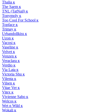
Thalia к
The Saem к
TNL (TatNail) к
Tonymoly к
Too Cool For School к
Topface к
Trimay к
Urbandollkiss к
Uzon к
Vacosi к
Vaseline к
Velvet к
Venzen к
Veraclara к
Verdio к
Via Lata к
Victoria Shu к
Vilenta к
Vilsen к
Vitae Ver к
Vitex к
Vivienne Sabo к
Welcos к
Wet n Wild к
Wokali к