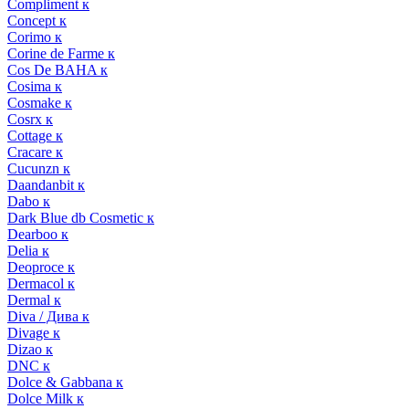
Compliment к
Concept к
Corimo к
Corine de Farme к
Cos De BAHA к
Cosima к
Cosmake к
Cosrx к
Cottage к
Cracare к
Cucunzn к
Daandanbit к
Dabo к
Dark Blue db Cosmetic к
Dearboo к
Delia к
Deoproce к
Dermacol к
Dermal к
Diva / Дива к
Divage к
Dizao к
DNC к
Dolce & Gabbana к
Dolce Milk к