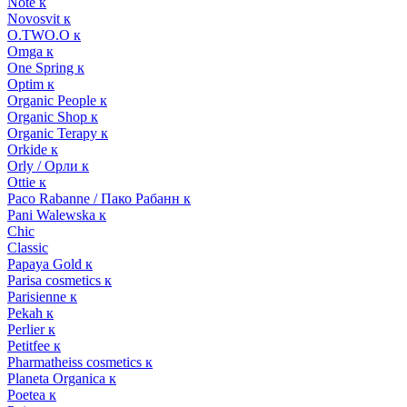
Note к
Novosvit к
O.TWO.O к
Omga к
One Spring к
Optim к
Organic People к
Organic Shop к
Organic Terapy к
Orkide к
Orly / Орли к
Ottie к
Paco Rabanne / Пако Рабанн к
Pani Walewska к
Chic
Classic
Papaya Gold к
Parisa cosmetics к
Parisienne к
Pekah к
Perlier к
Petitfee к
Pharmatheiss cosmetics к
Planeta Organica к
Poetea к