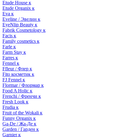
Etude House к
Etude Organix к
Eva к
Eveline / Эвелин к
EyeNlip Beauty к
Fabrik Cosmetology к
Facis к
Family cosmetics к
Farle к
Farm Stay к
Farres к
Fennel к
Ffleur / Флер к
Fito косметик к
FJ Fennel к
Flormar / Флормар к
Food A Holic к
Frenchi / Френчи к
Fresh Look к
Frudia к
Fruit of the Wokali к
Funny Organix к
Ga-De / Жа-Де к
Garden / Гарден к
Garnier к