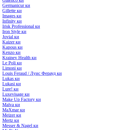
Galenco ки
Germanicur ки
Gillette ки
Images ки
Infinity ки
Irisk Professional ки
Iron Style ки
Jovial ки
Kaizer ки
Kapous ки
Kenzo ки
Krainev Health ки
Le Poli ки
Limoni ки
Louis Feraud / Луис Ферауд ки
Lukas ки
Lukasi ки
Lure! ки
Luxevisage ки
Make Up Factory ки
Malva ки
MaXmar ки
Meizer ки
Mertz ки
Messer & Nagel ки