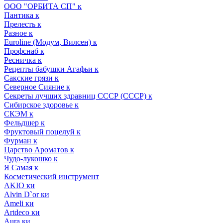
ООО "ОРБИТА СП" к
Пантика к
Прелесть к
Разное к
Euroline (Модум, Вилсен) к
Профснаб к
Ресничка к
Рецепты бабушки Агафьи к
Сакские грязи к
Северное Сияние к
Секреты лучших здравниц СССР (СССР) к
Сибирское здоровье к
СКЭМ к
Фельдшер к
Фруктовый поцелуй к
Фурман к
Царство Ароматов к
Чудо-лукошко к
Я Самая к
Косметический инструмент
AKIO ки
Alvin D`or ки
Ameli ки
Artdeco ки
Aura ки