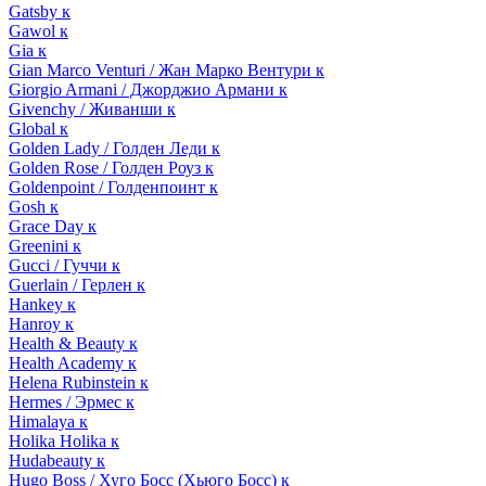
Gatsby к
Gawol к
Gia к
Gian Marco Venturi / Жан Марко Вентури к
Giorgio Armani / Джорджио Армани к
Givenchy / Живанши к
Global к
Golden Lady / Голден Леди к
Golden Rose / Голден Роуз к
Goldenpoint / Голденпоинт к
Gosh к
Grace Day к
Greenini к
Gucci / Гуччи к
Guerlain / Герлен к
Hankey к
Hanroy к
Health & Beauty к
Health Academy к
Helena Rubinstein к
Hermes / Эрмес к
Himalaya к
Holika Holika к
Hudabeauty к
Hugo Boss / Хуго Босс (Хьюго Босс) к