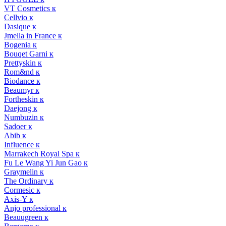
VT Cosmetics к
Cellvio к
Dasique к
Jmella in France к
Bogenia к
Bouqet Garni к
Prettyskin к
Rom&nd к
Biodance к
Beaumyr к
Fortheskin к
Daejong к
Numbuzin к
Sadoer к
Abib к
Influence к
Marrakech Royal Spa к
Fu Le Wang Yi Jun Gao к
Graymelin к
The Ordinary к
Cormesic к
Axis-Y к
Anjo professional к
Beauugreen к