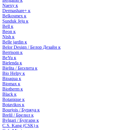
Bergamo к
Naexy к
Dermashare+ к
Belkosmex к
Sunduk Jeju к
Bell к
Beon к
Nish к
Belle jardin к
Belor Design / Белор Дезайн к
Berrisom к
BeYu к
Bielenda к
Bielita / Биэлита к
Bio Helpy к
Bioaqua к
Biomax к
Biotherm к
Black к
Botanique к
Botavikos к
Bourjois / Буржуа к
Brelil / Брелил к
Bvlgari / Булгари к
C.S. Kang (CSK) к