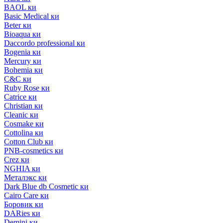
BAOL ки
Basic Medical ки
Beter ки
Bioaqua ки
Daccordo professional ки
Bogenia ки
Mercury ки
Bohemia ки
C&C ки
Ruby Rose ки
Catrice ки
Christian ки
Cleanic ки
Cosmake ки
Cottolina ки
Cotton Club ки
PNB-cosmetics ки
Crez ки
NGHIA ки
Металэкс ки
Dark Blue db Cosmetic ки
Cairo Care ки
Боровик ки
DARies ки
Demini ки