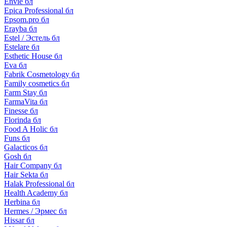
Envie бл
Epica Professional бл
Epsom.pro бл
Erayba бл
Estel / Эстель бл
Estelare бл
Esthetic House бл
Eva бл
Fabrik Cosmetology бл
Family cosmetics бл
Farm Stay бл
FarmaVita бл
Finesse бл
Florinda бл
Food A Holic бл
Funs бл
Galacticos бл
Gosh бл
Hair Company бл
Hair Sekta бл
Halak Professional бл
Health Academy бл
Herbina бл
Hermes / Эрмес бл
Hissar бл