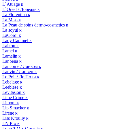
L`Atuage к
L`Oreal / Лореаль к
La Florentina к
La Miso к
La Peau de soins dermo-cosmetics к
La soyul к
LaCordi к
Lady Caramel к
Laikou к
Lamel к
Lamelin к
Lanbena к
Lancome / Ланком к
Lanvin / Ланвен к
Le Poli / Ле Поли к
Lebelage к
Leeblese к
Levitasion к
Lime Crime к
Limoni к
Lip Smacker к
Lirene к
Liss Kroully к
LN Pro к
Love 2 Mix Organic к