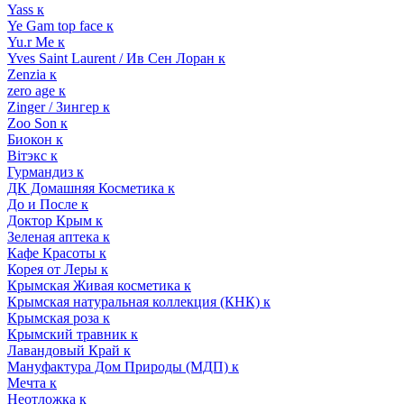
Yass к
Ye Gam top face к
Yu.r Me к
Yves Saint Laurent / Ив Сен Лоран к
Zenzia к
zero age к
Zinger / Зингер к
Zoo Son к
Биокон к
Вiтэкс к
Гурмандиз к
ДК Домашняя Косметика к
До и После к
Доктор Крым к
Зеленая аптека к
Кафе Красоты к
Корея от Леры к
Крымская Живая косметика к
Крымская натуральная коллекция (КНК) к
Крымская роза к
Крымский травник к
Лавандовый Край к
Мануфактура Дом Природы (МДП) к
Мечта к
Неотложка к