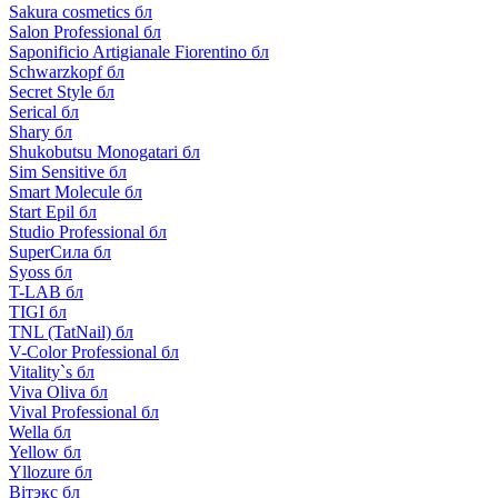
Sakura cosmetics бл
Salon Professional бл
Saponificio Artigianale Fiorentino бл
Schwarzkopf бл
Secret Style бл
Serical бл
Shary бл
Shukobutsu Monogatari бл
Sim Sensitive бл
Smart Molecule бл
Start Epil бл
Studio Professional бл
SuperСила бл
Syoss бл
T-LAB бл
TIGI бл
TNL (TatNail) бл
V-Color Professional бл
Vitality`s бл
Viva Oliva бл
Vival Professional бл
Wella бл
Yellow бл
Yllozure бл
Вiтэкс бл