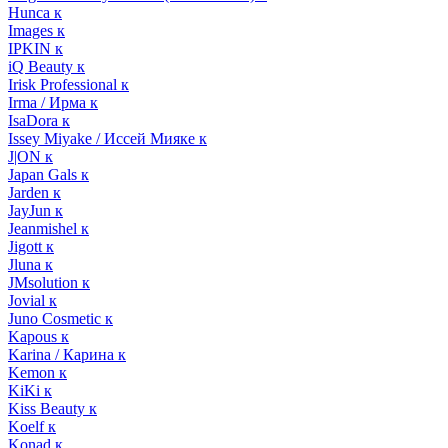
Hunca к
Images к
IPKIN к
iQ Beauty к
Irisk Professional к
Irma / Ирма к
IsaDora к
Issey Miyake / Иссей Мияке к
J|ON к
Japan Gals к
Jarden к
JayJun к
Jeanmishel к
Jigott к
Jluna к
JMsolution к
Jovial к
Juno Cosmetic к
Kapous к
Karina / Карина к
Kemon к
KiKi к
Kiss Beauty к
Koelf к
Konad к