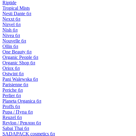
Riptide
Tropical Mists
Nesti Dante бл
Nexxt бл
Nirvel бл
Nish бл
Nivea бл
Nouvelle бл
Ollin бл
One Beauty бл
Organic People бл
Organic Shop бл
Oriox бл
Ostwint бл
Pani Walewska бл
Parisienne бл
Periche бл
Perlier бл
Planeta Organica бл
Proffs бл
Pupa / Пупа бл
Reuzel бл
Revlon / Ревлон бл
Sabai Thai бл
SADAPACK cosmetics бл