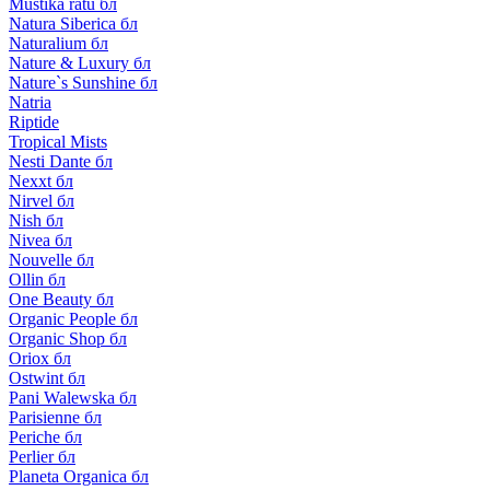
Mustika ratu бл
Natura Siberica бл
Naturalium бл
Nature & Luxury бл
Nature`s Sunshine бл
Natria
Riptide
Tropical Mists
Nesti Dante бл
Nexxt бл
Nirvel бл
Nish бл
Nivea бл
Nouvelle бл
Ollin бл
One Beauty бл
Organic People бл
Organic Shop бл
Oriox бл
Ostwint бл
Pani Walewska бл
Parisienne бл
Periche бл
Perlier бл
Planeta Organica бл