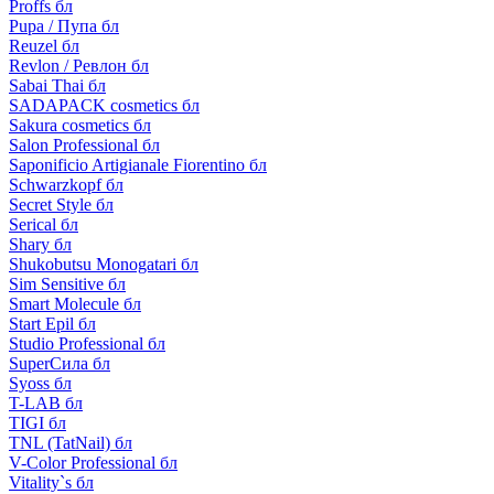
Proffs бл
Pupa / Пупа бл
Reuzel бл
Revlon / Ревлон бл
Sabai Thai бл
SADAPACK cosmetics бл
Sakura cosmetics бл
Salon Professional бл
Saponificio Artigianale Fiorentino бл
Schwarzkopf бл
Secret Style бл
Serical бл
Shary бл
Shukobutsu Monogatari бл
Sim Sensitive бл
Smart Molecule бл
Start Epil бл
Studio Professional бл
SuperСила бл
Syoss бл
T-LAB бл
TIGI бл
TNL (TatNail) бл
V-Color Professional бл
Vitality`s бл