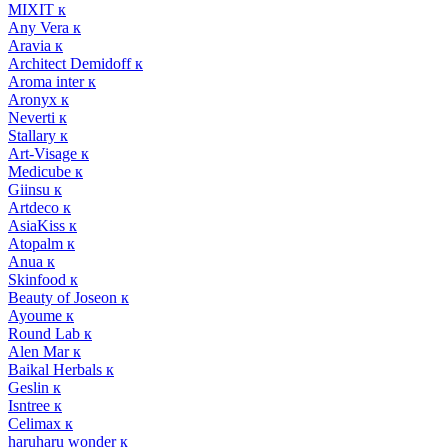
MIXIT к
Any Vera к
Aravia к
Architect Demidoff к
Aroma inter к
Aronyx к
Neverti к
Stallary к
Art-Visage к
Medicube к
Giinsu к
Artdeco к
AsiaKiss к
Atopalm к
Anua к
Skinfood к
Beauty of Joseon к
Ayoume к
Round Lab к
Alen Mar к
Baikal Herbals к
Geslin к
Isntree к
Celimax к
haruharu wonder к