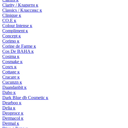
Clarity / Кларити к
Classics / Классикс к
Clinique к
CO.E к
Colour Intense к
Compliment к
Concept к
Corimo к
Corine de Farme к
Cos De BAHA к
Cosima к
Cosmake к
Cosrx к
Cottage к
Cracare к
Cucunzn к
Daandanbit к
Dabo к
Dark Blue db Cosmetic к
Dearboo к
Delia к
Deoproce к
Dermacol к
Dermal к