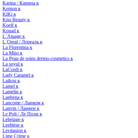
Karina / Карина к
Kemon к
KiKi к
Kiss Beauty к
Koelf к
Konad к
L`Atuage к
L`Oreal / Лореаль к
La Florentina к
La Miso к
La Peau de soins dermo-cosmetics к
La soyul к
LaCordi к
Lady Caramel к
Laikou к
Lamel к
Lamelin к
Lanbena к
Lancome / Ланком к
Lanvin / Ланвен к
Le Poli / Ле Поли к
Lebelage к
Leeblese к
Levitasion к
Lime Crime к