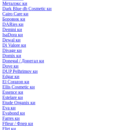
Металэкс ки
Dark Blue db Cosmetic ки
Cairo Care ки
Боровик ки
DARies ки
Demini ки
IsaDora ки
Dewal ки
Di Valore ки
Divage ки
Domix ки
Donegal / Донегал ки
Dove ки
DUP Pelhrimov ки
Edgar ки
El Corazon ки
Ellis Cosmetic ки
Essence ки
Estelare ки
Etude Organix ки
Eva ки
Evabond ки
Farres ки
Ffleur / Флер ки
Flirt ки