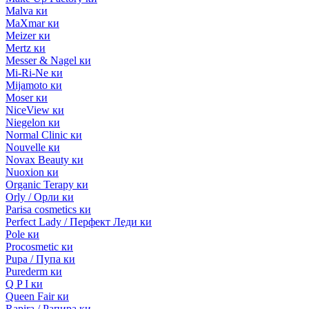
Malva ки
MaXmar ки
Meizer ки
Mertz ки
Messer & Nagel ки
Mi-Ri-Ne ки
Mijamoto ки
Moser ки
NiceView ки
Niegelon ки
Normal Clinic ки
Nouvelle ки
Novax Beauty ки
Nuoxion ки
Organic Terapy ки
Orly / Орли ки
Parisa cosmetics ки
Perfect Lady / Перфект Леди ки
Pole ки
Procosmetic ки
Pupa / Пупа ки
Purederm ки
Q P I ки
Queen Fair ки
Rapira / Рапира ки