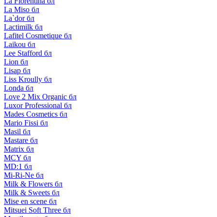
La Florentina бл
La Miso бл
La`dor бл
Lactimilk бл
Lafitel Cosmetique бл
Laikou бл
Lee Stafford бл
Lion бл
Lisap бл
Liss Kroully бл
Londa бл
Love 2 Mix Organic бл
Luxor Professional бл
Mades Cosmetics бл
Mario Fissi бл
Masil бл
Mastare бл
Matrix бл
MCY бл
MD:1 бл
Mi-Ri-Ne бл
Milk & Flowers бл
Milk & Sweets бл
Mise en scene бл
Mitsuei Soft Three бл