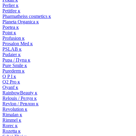
Perlier к
Petitfee к
Pharmatheiss cosmetics к
Planeta Organica к
Poetea к
Point к
Profusion к
Prosalon Med к
PSLAB к
Pudaier к
Pupa / Пупа к
Pure Smile к
Purederm к
Q P I к
Q2 Pro к
Qyanf к
RainbowBeauty к
Relouis / Релуи к
Revlon / Ревлон к
Revolution к
Rimalan к
Rimmel к
Rorec к
Rozetta к