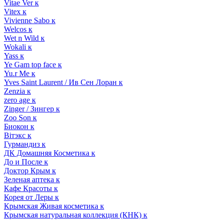
Vitae Ver к
Vitex к
Vivienne Sabo к
Welcos к
Wet n Wild к
Wokali к
Yass к
Ye Gam top face к
Yu.r Me к
Yves Saint Laurent / Ив Сен Лоран к
Zenzia к
zero age к
Zinger / Зингер к
Zoo Son к
Биокон к
Вiтэкс к
Гурмандиз к
ДК Домашняя Косметика к
До и После к
Доктор Крым к
Зеленая аптека к
Кафе Красоты к
Корея от Леры к
Крымская Живая косметика к
Крымская натуральная коллекция (КНК) к