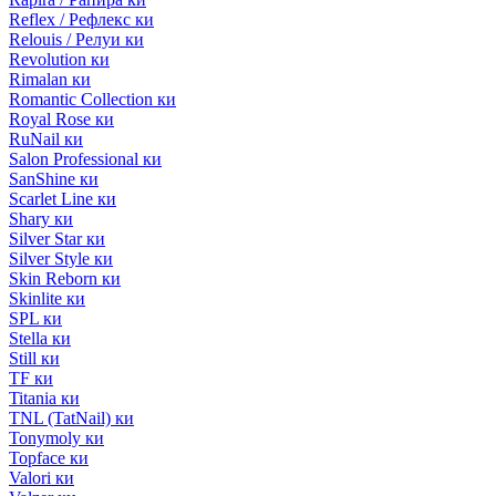
Reflex / Рефлекс ки
Relouis / Релуи ки
Revolution ки
Rimalan ки
Romantic Collection ки
Royal Rose ки
RuNail ки
Salon Professional ки
SanShine ки
Scarlet Line ки
Shary ки
Silver Star ки
Silver Style ки
Skin Reborn ки
Skinlite ки
SPL ки
Stella ки
Still ки
TF ки
Titania ки
TNL (TatNail) ки
Tonymoly ки
Topface ки
Valori ки