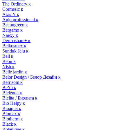
The Ordinary к
Cormesic к
Axis-Y к
Anjo professional к
Beauugreen к
Bergamo к
Naexy к
Dermashare+ к
Belkosmex к
Sunduk Jeju к
Bell к
Beon к
Nish к
Belle jardin к
Belor Design / Белор Дезайн к
Berrisom к
BeYu к
Bielenda к
Bielita / Биэлита к
Bio Helpy к
Bioaqua к
Biomax к
Biotherm к
Black к
Botanique к