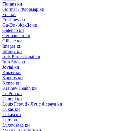
Florans ки
Flormar / Флормар ки
Foli ки
Freshness ки
Ga-De / Жа-Де ки
Galenco ки
Germanicur ки
Gillette ки
Images ки
Infinity ки
Irisk Professional ки
Iron Style ки
Jovial ки
Kaizer ки
Kapous ки
Kenzo ки
Krainev Health ки
Le Poli ки
Limoni ки
Louis Feraud / Луис Ферауд ки
Lukas ки
Lukasi ки
Lure! ки
Luxevisage ки
Make Up Factory ки