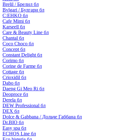
Brelil / Брелил бл
Bvlgari / Булгари бл
C:EHKO бл
Cafe Mimi бл
Karseell бл
Care & Beauty Line бл
Chantal бл
Coco Choco бл
Concept бл
Constant Delight бл
Corimo бл
Corine de Farme бл
Cottage бл
Crioxidil бл
Dabo бл
Daeng Gi Meo Ri бл
Deoproce бл
Derela бл
DEW Professional бл
DEX бл
Dolce & Gabbana / Дольче Габбана бл
Dr.BIO бл
Easy spa бл
ECHOS Line бл
Eco histeria бл