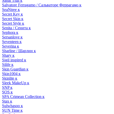
Sabai Thai к
Salvatore Ferragamo / Сальваторе Феррагамо к
SeaNtree к
Secret Key к
Secret Skin к
Secret Style к
Senita / Сенита к
Sephora к
Sersanlove к
Seventeen к
Severina к
Sharline / Шарлин к
Shary к
Sigil inspired к
Silife к
Skin Guardian к
Skin1004 к
Skinlite к
Sleek MakeUp к
SNP к
SOS к
SPA Crimean Collection к
Stax к
Sulwhasoo к
SUN Time к