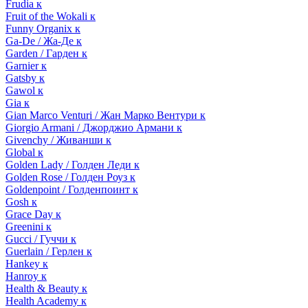
Frudia к
Fruit of the Wokali к
Funny Organix к
Ga-De / Жа-Де к
Garden / Гарден к
Garnier к
Gatsby к
Gawol к
Gia к
Gian Marco Venturi / Жан Марко Вентури к
Giorgio Armani / Джорджио Армани к
Givenchy / Живанши к
Global к
Golden Lady / Голден Леди к
Golden Rose / Голден Роуз к
Goldenpoint / Голденпоинт к
Gosh к
Grace Day к
Greenini к
Gucci / Гуччи к
Guerlain / Герлен к
Hankey к
Hanroy к
Health & Beauty к
Health Academy к