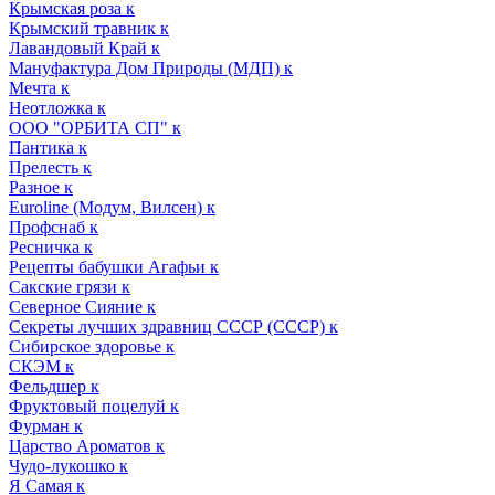
Крымская роза к
Крымский травник к
Лавандовый Край к
Мануфактура Дом Природы (МДП) к
Мечта к
Неотложка к
ООО "ОРБИТА СП" к
Пантика к
Прелесть к
Разное к
Euroline (Модум, Вилсен) к
Профснаб к
Ресничка к
Рецепты бабушки Агафьи к
Сакские грязи к
Северное Сияние к
Секреты лучших здравниц СССР (СССР) к
Сибирское здоровье к
СКЭМ к
Фельдшер к
Фруктовый поцелуй к
Фурман к
Царство Ароматов к
Чудо-лукошко к
Я Самая к