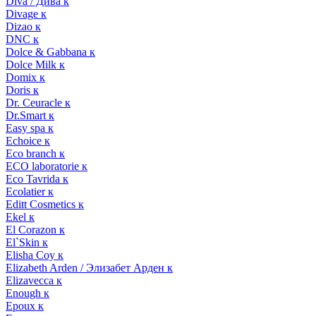
Diva / Дива к
Divage к
Dizao к
DNC к
Dolce & Gabbana к
Dolce Milk к
Domix к
Doris к
Dr. Ceuracle к
Dr.Smart к
Easy spa к
Echoice к
Eco branch к
ECO laboratorie к
Eco Tavrida к
Ecolatier к
Editt Cosmetics к
Ekel к
El Corazon к
El`Skin к
Elisha Coy к
Elizabeth Arden / Элизабет Арден к
Elizavecca к
Enough к
Epoux к