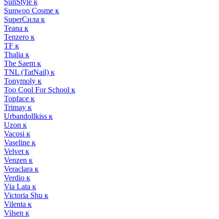
SunStyle к
Sunwoo Cosme к
SuperСила к
Teana к
Tenzero к
TF к
Thalia к
The Saem к
TNL (TatNail) к
Tonymoly к
Too Cool For School к
Topface к
Trimay к
Urbandollkiss к
Uzon к
Vacosi к
Vaseline к
Velvet к
Venzen к
Veraclara к
Verdio к
Via Lata к
Victoria Shu к
Vilenta к
Vilsen к