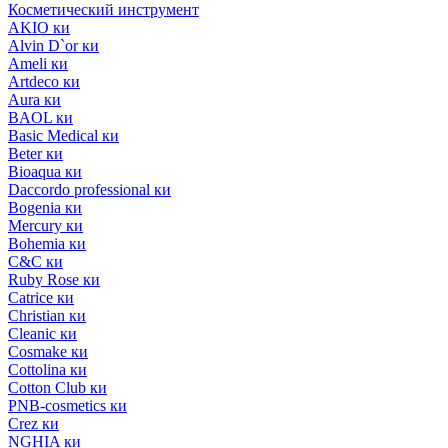
Косметический инструмент
AKIO ки
Alvin D`or ки
Ameli ки
Artdeco ки
Aura ки
BAOL ки
Basic Medical ки
Beter ки
Bioaqua ки
Daccordo professional ки
Bogenia ки
Mercury ки
Bohemia ки
C&C ки
Ruby Rose ки
Catrice ки
Christian ки
Cleanic ки
Cosmake ки
Cottolina ки
Cotton Club ки
PNB-cosmetics ки
Crez ки
NGHIA ки