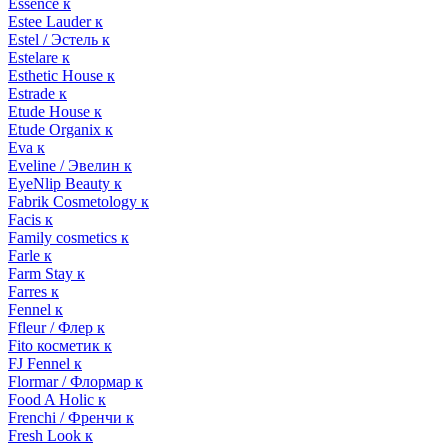
Essence к
Estee Lauder к
Estel / Эстель к
Estelare к
Esthetic House к
Estrade к
Etude House к
Etude Organix к
Eva к
Eveline / Эвелин к
EyeNlip Beauty к
Fabrik Cosmetology к
Facis к
Family cosmetics к
Farle к
Farm Stay к
Farres к
Fennel к
Ffleur / Флер к
Fito косметик к
FJ Fennel к
Flormar / Флормар к
Food A Holic к
Frenchi / Френчи к
Fresh Look к