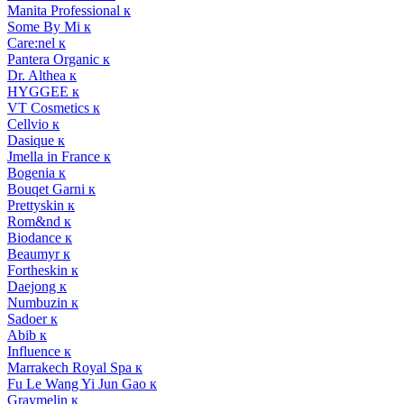
Manita Professional к
Some By Mi к
Care:nel к
Pantera Organic к
Dr. Althea к
HYGGEE к
VT Cosmetics к
Cellvio к
Dasique к
Jmella in France к
Bogenia к
Bouqet Garni к
Prettyskin к
Rom&nd к
Biodance к
Beaumyr к
Fortheskin к
Daejong к
Numbuzin к
Sadoer к
Abib к
Influence к
Marrakech Royal Spa к
Fu Le Wang Yi Jun Gao к
Graymelin к