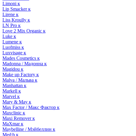
Limoni к
Lip Smacker к
Lirene к
Liss Kroully к
LN Pro к
Love 2 Mix Organic к
Luke к
Lumene к
Luofmiss к
Luxvisage к
Mades Cosmetics к
Madonna / Мадонна к
Magidou к
Make up Factory к
Malva / Мальва к
Manhattan к
Markell к
Marvel к
Mary & May к
Max Factor / Макс Фактор к
Maxclinic к
Maxi Remover к
MaXmar к
Maybelline / Мэйбеллин к
Med:b к