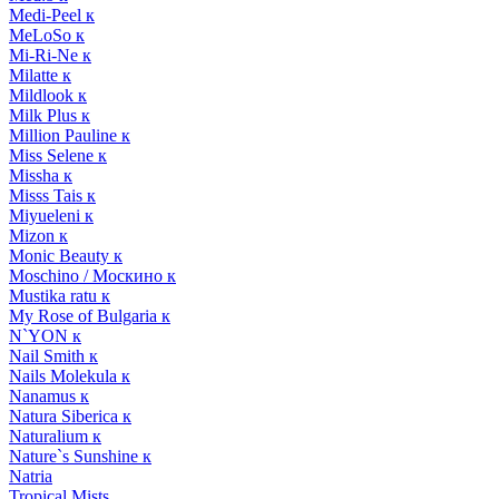
Medi-Peel к
MeLoSo к
Mi-Ri-Ne к
Milatte к
Mildlook к
Milk Plus к
Million Pauline к
Miss Selene к
Missha к
Misss Tais к
Miyueleni к
Mizon к
Monic Beauty к
Moschino / Москино к
Mustika ratu к
My Rose of Bulgaria к
N`YON к
Nail Smith к
Nails Molekula к
Nanamus к
Natura Siberica к
Naturalium к
Nature`s Sunshine к
Natria
Tropical Mists