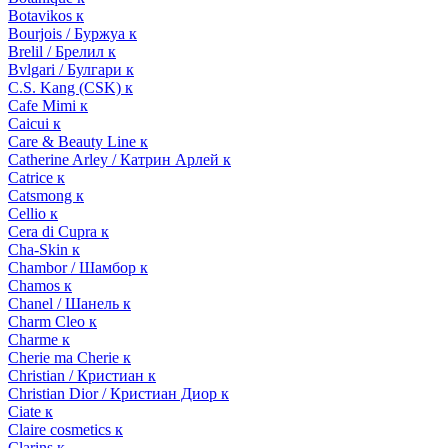
Botavikos к
Bourjois / Буржуа к
Brelil / Брелил к
Bvlgari / Булгари к
C.S. Kang (CSK) к
Cafe Mimi к
Caicui к
Care & Beauty Line к
Catherine Arley / Катрин Арлей к
Catrice к
Catsmong к
Cellio к
Cera di Cupra к
Cha-Skin к
Chambor / Шамбор к
Chamos к
Chanel / Шанель к
Charm Cleo к
Charme к
Cherie ma Cherie к
Christian / Кристиан к
Christian Dior / Кристиан Диор к
Ciate к
Claire cosmetics к
Clarins к