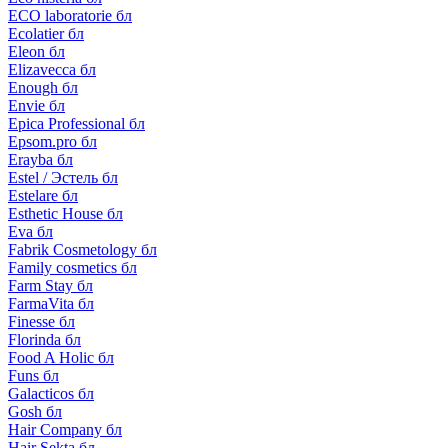
ECO laboratorie бл
Ecolatier бл
Eleon бл
Elizavecca бл
Enough бл
Envie бл
Epica Professional бл
Epsom.pro бл
Erayba бл
Estel / Эстель бл
Estelare бл
Esthetic House бл
Eva бл
Fabrik Cosmetology бл
Family cosmetics бл
Farm Stay бл
FarmaVita бл
Finesse бл
Florinda бл
Food A Holic бл
Funs бл
Galacticos бл
Gosh бл
Hair Company бл
Hair Sekta бл