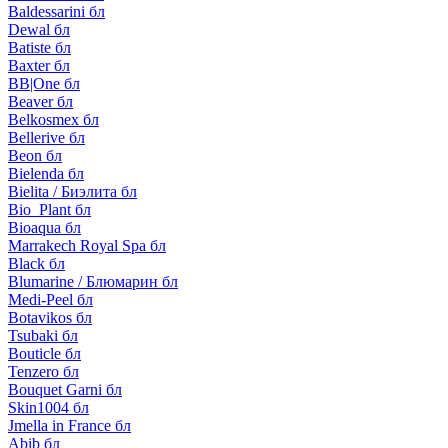
Baldessarini бл
Dewal бл
Batiste бл
Baxter бл
BB|One бл
Beaver бл
Belkosmex бл
Bellerive бл
Beon бл
Bielenda бл
Bielita / Биэлита бл
Bio_Plant бл
Bioaqua бл
Marrakech Royal Spa бл
Black бл
Blumarine / Блюмарин бл
Medi-Peel бл
Botavikos бл
Tsubaki бл
Bouticle бл
Tenzero бл
Bouquet Garni бл
Skin1004 бл
Jmella in France бл
Abib бл