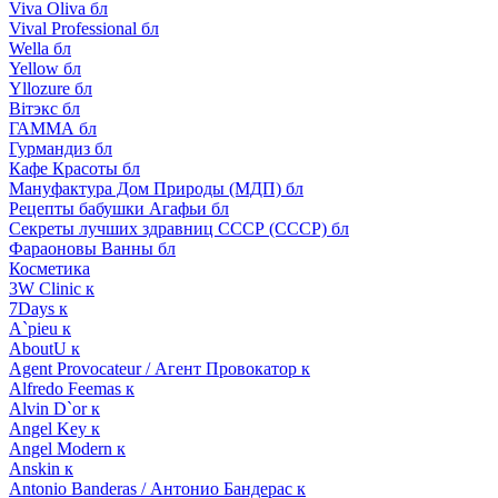
Viva Oliva бл
Vival Professional бл
Wella бл
Yellow бл
Yllozure бл
Вiтэкс бл
ГАММА бл
Гурмандиз бл
Кафе Красоты бл
Мануфактура Дом Природы (МДП) бл
Рецепты бабушки Агафьи бл
Секреты лучших здравниц СССР (СССР) бл
Фараоновы Ванны бл
Косметика
3W Clinic к
7Days к
A`pieu к
AboutU к
Agent Provocateur / Агент Провокатор к
Alfredo Feemas к
Alvin D`or к
Angel Key к
Angel Modern к
Anskin к
Antonio Banderas / Антонио Бандерас к