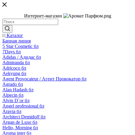
Интернет-магазин
Каталог
Банная линия
5 Star Cosmetic бл
7Days бл
Adidas / Адидас бл
Admiranda бл
Adricoco бл
Aekyung бл
Agent Provocateur / Агент Провокатор бл
Agrado бл
Alan Hadash бл
Alpecin бл
Alvin D`or бл
Angel professional бл
Aravia бл
Architect Demidoff бл
Argan de Luxe бл
Hello, Morning бл
Aroma inter бл