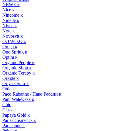
NEWE к
Nice к
Nincome к
Ninelle к
Nivea к
Note к
Novosvit к
O.TWO.O к
Omga к
One Spring к
Optim к
Organic People к
Organic Shop к
Organic Terapy к
Orkide к
Orly / Орли к
Ottie к
Paco Rabanne / Пако Рабанн к
Pani Walewska к
Chic
Classic
Papaya Gold к
Parisa cosmetics к
Parisienne к
Pekah к