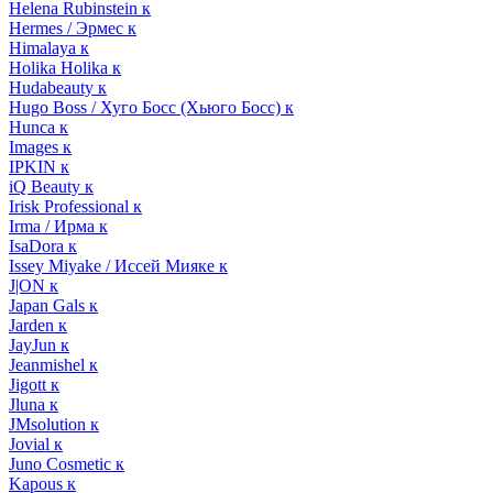
Helena Rubinstein к
Hermes / Эрмес к
Himalaya к
Holika Holika к
Hudabeauty к
Hugo Boss / Хуго Босс (Хьюго Босс) к
Hunca к
Images к
IPKIN к
iQ Beauty к
Irisk Professional к
Irma / Ирма к
IsaDora к
Issey Miyake / Иссей Мияке к
J|ON к
Japan Gals к
Jarden к
JayJun к
Jeanmishel к
Jigott к
Jluna к
JMsolution к
Jovial к
Juno Cosmetic к
Kapous к