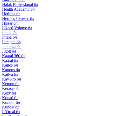
Halak Professional бл
Health Academy бл
Herbina бл
Hermes / Эрмес бл
Hissar бл
I Need Volume бл
Indola бл
Intesa бл
Intragen бл
Japonica бл
Jigott бл
Kaaral 360 бл
Kaaral бл
Kallos бл
Kapous бл
Kativa бл
Kay Pro бл
Kemon бл
Kerasys бл
Kezy бл
Konad бл
Kondor бл
Kundal бл
L`Oreal бл