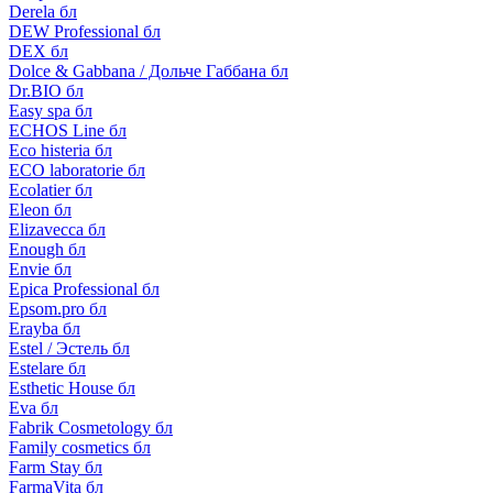
Derela бл
DEW Professional бл
DEX бл
Dolce & Gabbana / Дольче Габбана бл
Dr.BIO бл
Easy spa бл
ECHOS Line бл
Eco histeria бл
ECO laboratorie бл
Ecolatier бл
Eleon бл
Elizavecca бл
Enough бл
Envie бл
Epica Professional бл
Epsom.pro бл
Erayba бл
Estel / Эстель бл
Estelare бл
Esthetic House бл
Eva бл
Fabrik Cosmetology бл
Family cosmetics бл
Farm Stay бл
FarmaVita бл