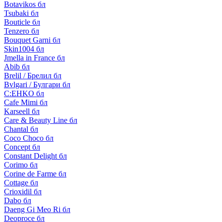
Botavikos бл
Tsubaki бл
Bouticle бл
Tenzero бл
Bouquet Garni бл
Skin1004 бл
Jmella in France бл
Abib бл
Brelil / Брелил бл
Bvlgari / Булгари бл
C:EHKO бл
Cafe Mimi бл
Karseell бл
Care & Beauty Line бл
Chantal бл
Coco Choco бл
Concept бл
Constant Delight бл
Corimo бл
Corine de Farme бл
Cottage бл
Crioxidil бл
Dabo бл
Daeng Gi Meo Ri бл
Deoproce бл