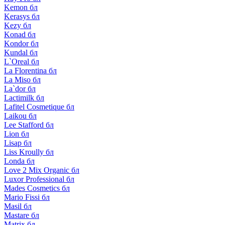
Kemon бл
Kerasys бл
Kezy бл
Konad бл
Kondor бл
Kundal бл
L`Oreal бл
La Florentina бл
La Miso бл
La`dor бл
Lactimilk бл
Lafitel Cosmetique бл
Laikou бл
Lee Stafford бл
Lion бл
Lisap бл
Liss Kroully бл
Londa бл
Love 2 Mix Organic бл
Luxor Professional бл
Mades Cosmetics бл
Mario Fissi бл
Masil бл
Mastare бл
Matrix бл