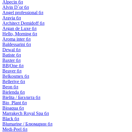
Alpecin бл
Alvin D`or бл
Angel professional бл
Aravia бл
Architect Demidoff бл
Argan de Luxe бл
Hello, Morning бл
Aroma inter бл
Baldessarini бл
Dewal бл
Batiste бл
Baxter бл
BB|One бл
Beaver бл
Belkosmex бл
Bellerive бл
Beon бл
Bielenda бл
Bielita / Биэлита бл
Bio_Plant бл
Bioaqua бл
Marrakech Royal Spa бл
Black бл
Blumarine / Блюмарин бл
Medi-Peel бл