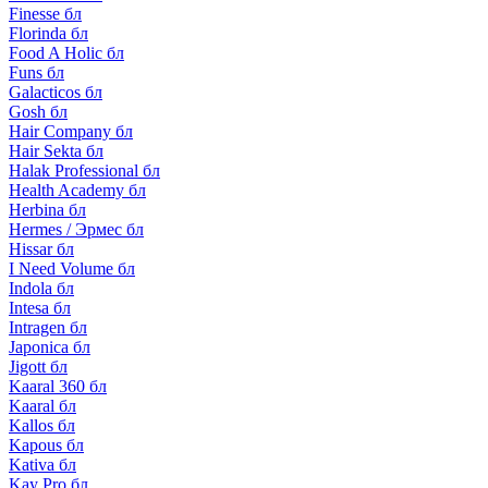
Finesse бл
Florinda бл
Food A Holic бл
Funs бл
Galacticos бл
Gosh бл
Hair Company бл
Hair Sekta бл
Halak Professional бл
Health Academy бл
Herbina бл
Hermes / Эрмес бл
Hissar бл
I Need Volume бл
Indola бл
Intesa бл
Intragen бл
Japonica бл
Jigott бл
Kaaral 360 бл
Kaaral бл
Kallos бл
Kapous бл
Kativa бл
Kay Pro бл