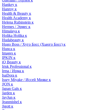
Guerlain / Герлен к
Hankey к
Hanroy к
Health & Beauty к
Health Academy к
Helena Rubinstein к
Hermes / Эрмес к
Himalaya к
Holika Holika к
Hudabeauty к
Hugo Boss / Хуго Босс (Хьюго Босс) к
Hunca к
Images к
IPKIN к
iQ Beauty к
Irisk Professional к
Irma / Ирма к
IsaDora к
Issey Miyake / Иссей Мияке к
J|ON к
Japan Gals к
Jarden к
JayJun к
Jeanmishel к
Jigott к