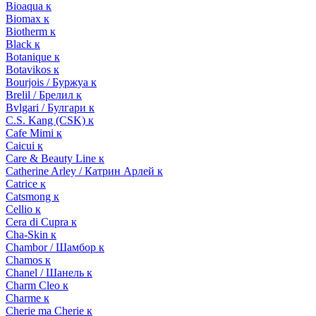
Bioaqua к
Biomax к
Biotherm к
Black к
Botanique к
Botavikos к
Bourjois / Буржуа к
Brelil / Брелил к
Bvlgari / Булгари к
C.S. Kang (CSK) к
Cafe Mimi к
Caicui к
Care & Beauty Line к
Catherine Arley / Катрин Арлей к
Catrice к
Catsmong к
Cellio к
Cera di Cupra к
Cha-Skin к
Chambor / Шамбор к
Chamos к
Chanel / Шанель к
Charm Cleo к
Charme к
Cherie ma Cherie к