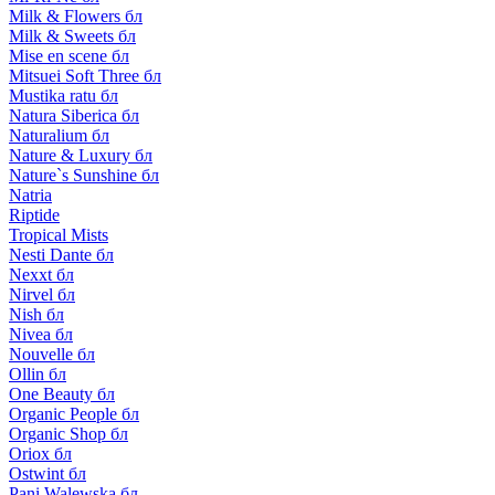
Milk & Flowers бл
Milk & Sweets бл
Mise en scene бл
Mitsuei Soft Three бл
Mustika ratu бл
Natura Siberica бл
Naturalium бл
Nature & Luxury бл
Nature`s Sunshine бл
Natria
Riptide
Tropical Mists
Nesti Dante бл
Nexxt бл
Nirvel бл
Nish бл
Nivea бл
Nouvelle бл
Ollin бл
One Beauty бл
Organic People бл
Organic Shop бл
Oriox бл
Ostwint бл
Pani Walewska бл