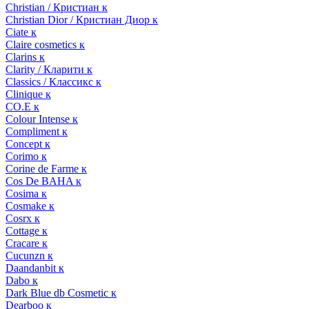
Christian / Кристиан к
Christian Dior / Кристиан Диор к
Ciate к
Claire cosmetics к
Clarins к
Clarity / Кларити к
Classics / Классикс к
Clinique к
CO.E к
Colour Intense к
Compliment к
Concept к
Corimo к
Corine de Farme к
Cos De BAHA к
Cosima к
Cosmake к
Cosrx к
Cottage к
Cracare к
Cucunzn к
Daandanbit к
Dabo к
Dark Blue db Cosmetic к
Dearboo к