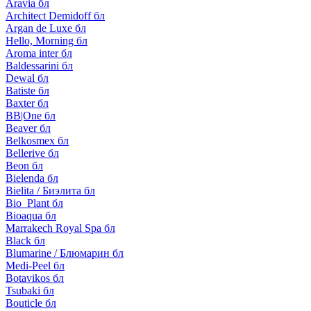
Aravia бл
Architect Demidoff бл
Argan de Luxe бл
Hello, Morning бл
Aroma inter бл
Baldessarini бл
Dewal бл
Batiste бл
Baxter бл
BB|One бл
Beaver бл
Belkosmex бл
Bellerive бл
Beon бл
Bielenda бл
Bielita / Биэлита бл
Bio_Plant бл
Bioaqua бл
Marrakech Royal Spa бл
Black бл
Blumarine / Блюмарин бл
Medi-Peel бл
Botavikos бл
Tsubaki бл
Bouticle бл