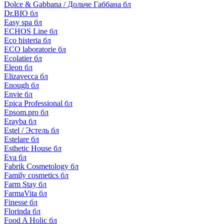
Dolce & Gabbana / Дольче Габбана бл
Dr.BIO бл
Easy spa бл
ECHOS Line бл
Eco histeria бл
ECO laboratorie бл
Ecolatier бл
Eleon бл
Elizavecca бл
Enough бл
Envie бл
Epica Professional бл
Epsom.pro бл
Erayba бл
Estel / Эстель бл
Estelare бл
Esthetic House бл
Eva бл
Fabrik Cosmetology бл
Family cosmetics бл
Farm Stay бл
FarmaVita бл
Finesse бл
Florinda бл
Food A Holic бл