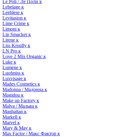
Le Poli / Ле Поли к
Lebelage к
Leeblese к
Levitasion к
Lime Crime к
Limoni к
Lip Smacker к
Lirene к
Liss Kroully к
LN Pro к
Love 2 Mix Organic к
Luke к
Lumene к
Luofmiss к
Luxvisage к
Mades Cosmetics к
Madonna / Мадонна к
Magidou к
Make up Factory к
Malva / Мальва к
Manhattan к
Markell к
Marvel к
Mary & May к
Max Factor / Макс Фактор к