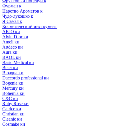
Фруктовый поцелуй к
Фурман к
Царство Ароматов к
Чудо-лукошко к
Я Самая к
Косметический инструмент
AKIO ки
Alvin D`or ки
Ameli ки
Artdeco ки
Aura ки
BAOL ки
Basic Medical ки
Beter ки
Bioaqua ки
Daccordo professional ки
Bogenia ки
Mercury ки
Bohemia ки
C&C ки
Ruby Rose ки
Catrice ки
Christian ки
Cleanic ки
Cosmake ки