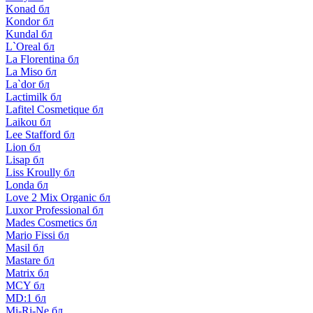
Konad бл
Kondor бл
Kundal бл
L`Oreal бл
La Florentina бл
La Miso бл
La`dor бл
Lactimilk бл
Lafitel Cosmetique бл
Laikou бл
Lee Stafford бл
Lion бл
Lisap бл
Liss Kroully бл
Londa бл
Love 2 Mix Organic бл
Luxor Professional бл
Mades Cosmetics бл
Mario Fissi бл
Masil бл
Mastare бл
Matrix бл
MCY бл
MD:1 бл
Mi-Ri-Ne бл