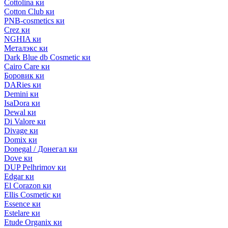
Cottolina ки
Cotton Club ки
PNB-cosmetics ки
Crez ки
NGHIA ки
Металэкс ки
Dark Blue db Cosmetic ки
Cairo Care ки
Боровик ки
DARies ки
Demini ки
IsaDora ки
Dewal ки
Di Valore ки
Divage ки
Domix ки
Donegal / Донегал ки
Dove ки
DUP Pelhrimov ки
Edgar ки
El Corazon ки
Ellis Cosmetic ки
Essence ки
Estelare ки
Etude Organix ки