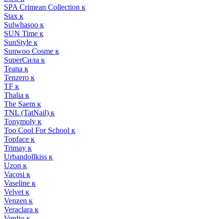
SPA Crimean Collection к
Stax к
Sulwhasoo к
SUN Time к
SunStyle к
Sunwoo Cosme к
SuperСила к
Teana к
Tenzero к
TF к
Thalia к
The Saem к
TNL (TatNail) к
Tonymoly к
Too Cool For School к
Topface к
Trimay к
Urbandollkiss к
Uzon к
Vacosi к
Vaseline к
Velvet к
Venzen к
Veraclara к
Verdio к