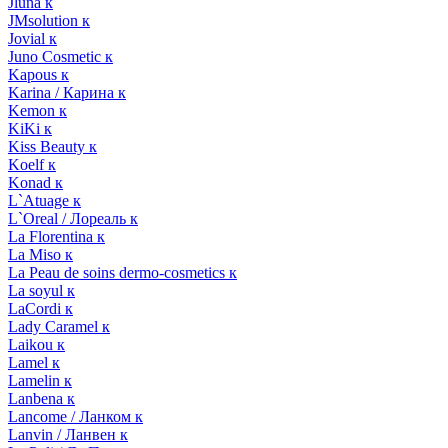
Jluna к
JMsolution к
Jovial к
Juno Cosmetic к
Kapous к
Karina / Карина к
Kemon к
KiKi к
Kiss Beauty к
Koelf к
Konad к
L`Atuage к
L`Oreal / Лореаль к
La Florentina к
La Miso к
La Peau de soins dermo-cosmetics к
La soyul к
LaCordi к
Lady Caramel к
Laikou к
Lamel к
Lamelin к
Lanbena к
Lancome / Ланком к
Lanvin / Ланвен к