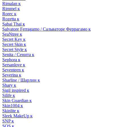
Rimalan к
Rimmel к
Rorec к
Rozetta к
Sabai Thai к
Salvatore Ferragamo / Сальваторе Феррагамо к
SeaNtree к
Secret Key к
Secret Skin к
Secret Style к
Senita / Сенита к
Sephora к
Sersanlove к
Seventeen к
Severina к
Sharline / Шарлин к
Shary к
Sigil inspired к
Silife к
Skin Guardian к
Skin1004 к
Skinlite к
Sleek MakeUp к
SNP к
SOS к