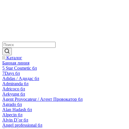
Каталог
Банная линия
5 Star Cosmetic бл
7Days бл
Adidas / Адидас бл
Admiranda бл
Adricoco бл
Aekyung бл
Agent Provocateur / Агент Провокатор бл
Agrado бл
Alan Hadash бл
Alpecin бл
Alvin D`or бл
Angel professional бл