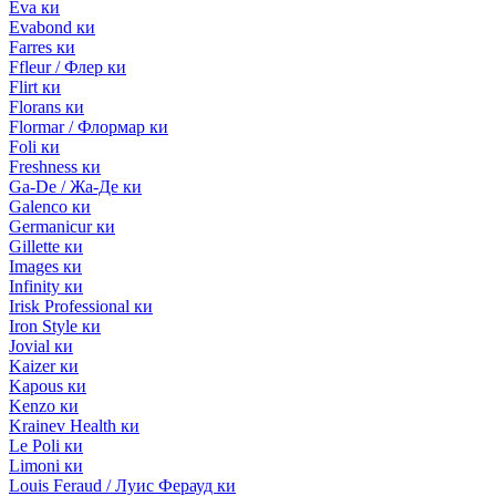
Eva ки
Evabond ки
Farres ки
Ffleur / Флер ки
Flirt ки
Florans ки
Flormar / Флормар ки
Foli ки
Freshness ки
Ga-De / Жа-Де ки
Galenco ки
Germanicur ки
Gillette ки
Images ки
Infinity ки
Irisk Professional ки
Iron Style ки
Jovial ки
Kaizer ки
Kapous ки
Kenzo ки
Krainev Health ки
Le Poli ки
Limoni ки
Louis Feraud / Луис Ферауд ки