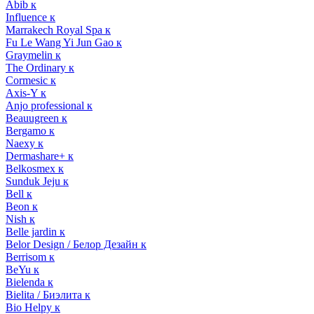
Abib к
Influence к
Marrakech Royal Spa к
Fu Le Wang Yi Jun Gao к
Graymelin к
The Ordinary к
Cormesic к
Axis-Y к
Anjo professional к
Beauugreen к
Bergamo к
Naexy к
Dermashare+ к
Belkosmex к
Sunduk Jeju к
Bell к
Beon к
Nish к
Belle jardin к
Belor Design / Белор Дезайн к
Berrisom к
BeYu к
Bielenda к
Bielita / Биэлита к
Bio Helpy к