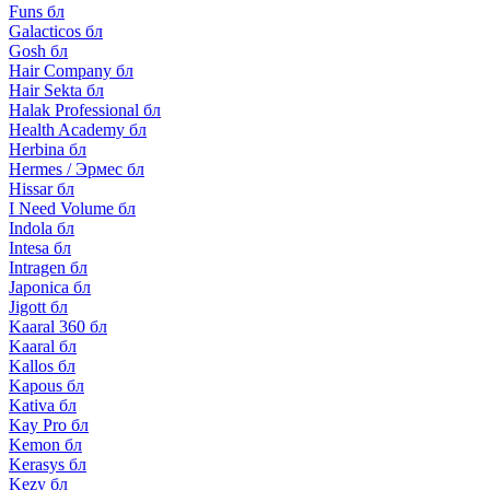
Funs бл
Galacticos бл
Gosh бл
Hair Company бл
Hair Sekta бл
Halak Professional бл
Health Academy бл
Herbina бл
Hermes / Эрмес бл
Hissar бл
I Need Volume бл
Indola бл
Intesa бл
Intragen бл
Japonica бл
Jigott бл
Kaaral 360 бл
Kaaral бл
Kallos бл
Kapous бл
Kativa бл
Kay Pro бл
Kemon бл
Kerasys бл
Kezy бл