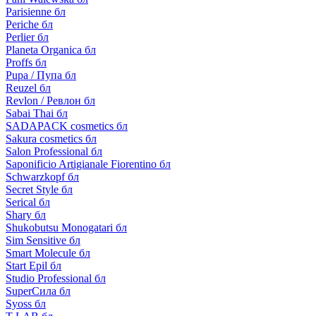
Parisienne бл
Periche бл
Perlier бл
Planeta Organica бл
Proffs бл
Pupa / Пупа бл
Reuzel бл
Revlon / Ревлон бл
Sabai Thai бл
SADAPACK cosmetics бл
Sakura cosmetics бл
Salon Professional бл
Saponificio Artigianale Fiorentino бл
Schwarzkopf бл
Secret Style бл
Serical бл
Shary бл
Shukobutsu Monogatari бл
Sim Sensitive бл
Smart Molecule бл
Start Epil бл
Studio Professional бл
SuperСила бл
Syoss бл