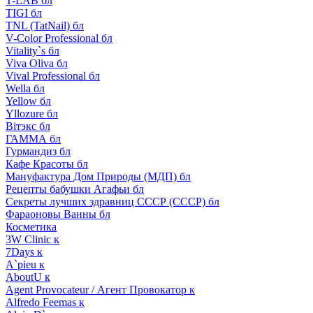
T-LAB бл
TIGI бл
TNL (TatNail) бл
V-Color Professional бл
Vitality`s бл
Viva Oliva бл
Vival Professional бл
Wella бл
Yellow бл
Yllozure бл
Вiтэкс бл
ГАММА бл
Гурмандиз бл
Кафе Красоты бл
Мануфактура Дом Природы (МДП) бл
Рецепты бабушки Агафьи бл
Секреты лучших здравниц СССР (СССР) бл
Фараоновы Ванны бл
Косметика
3W Clinic к
7Days к
A`pieu к
AboutU к
Agent Provocateur / Агент Провокатор к
Alfredo Feemas к