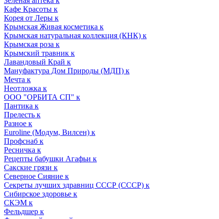
Зеленая аптека к
Кафе Красоты к
Корея от Леры к
Крымская Живая косметика к
Крымская натуральная коллекция (КНК) к
Крымская роза к
Крымский травник к
Лавандовый Край к
Мануфактура Дом Природы (МДП) к
Мечта к
Неотложка к
ООО "ОРБИТА СП" к
Пантика к
Прелесть к
Разное к
Euroline (Модум, Вилсен) к
Профснаб к
Ресничка к
Рецепты бабушки Агафьи к
Сакские грязи к
Северное Сияние к
Секреты лучших здравниц СССР (СССР) к
Сибирское здоровье к
СКЭМ к
Фельдшер к