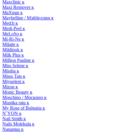
Maxclinic к
Maxi Remover к
MaXmar к
Maybelline / Мэйбеллин к
Med:b к
Medi-Peel к
MeLoSo к
Mi-Ri-Ne к
Milatte к
Mildlook к
Milk Plus к
Million Pauline к
Miss Selene к
Missha к
Misss Tais к
Miyueleni к
Mizon к
Monic Beauty к
Moschino / Москино к
Mustika ratu к
My Rose of Bulgaria к
N`YON к
Nail Smith к
Nails Molekula к
Nanamus к