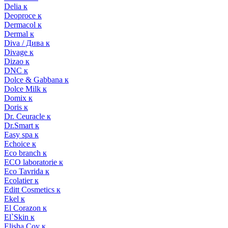
Delia к
Deoproce к
Dermacol к
Dermal к
Diva / Дива к
Divage к
Dizao к
DNC к
Dolce & Gabbana к
Dolce Milk к
Domix к
Doris к
Dr. Ceuracle к
Dr.Smart к
Easy spa к
Echoice к
Eco branch к
ECO laboratorie к
Eco Tavrida к
Ecolatier к
Editt Cosmetics к
Ekel к
El Corazon к
El`Skin к
Elisha Coy к