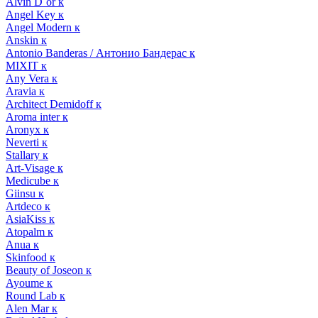
Alvin D`or к
Angel Key к
Angel Modern к
Anskin к
Antonio Banderas / Антонио Бандерас к
MIXIT к
Any Vera к
Aravia к
Architect Demidoff к
Aroma inter к
Aronyx к
Neverti к
Stallary к
Art-Visage к
Medicube к
Giinsu к
Artdeco к
AsiaKiss к
Atopalm к
Anua к
Skinfood к
Beauty of Joseon к
Ayoume к
Round Lab к
Alen Mar к