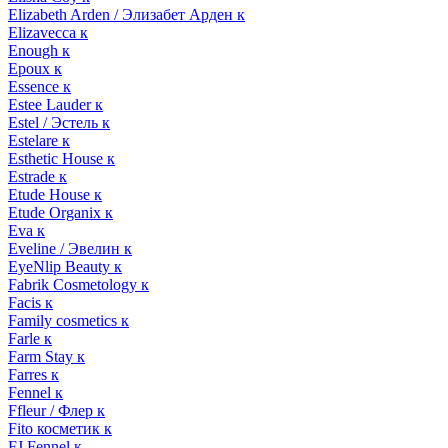
Elizabeth Arden / Элизабет Арден к
Elizavecca к
Enough к
Epoux к
Essence к
Estee Lauder к
Estel / Эстель к
Estelare к
Esthetic House к
Estrade к
Etude House к
Etude Organix к
Eva к
Eveline / Эвелин к
EyeNlip Beauty к
Fabrik Cosmetology к
Facis к
Family cosmetics к
Farle к
Farm Stay к
Farres к
Fennel к
Ffleur / Флер к
Fito косметик к
FJ Fennel к