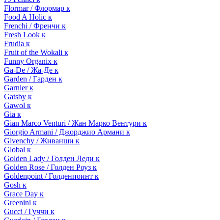
Flormar / Флормар к
Food A Holic к
Frenchi / Френчи к
Fresh Look к
Frudia к
Fruit of the Wokali к
Funny Organix к
Ga-De / Жа-Де к
Garden / Гарден к
Garnier к
Gatsby к
Gawol к
Gia к
Gian Marco Venturi / Жан Марко Вентури к
Giorgio Armani / Джорджио Армани к
Givenchy / Живанши к
Global к
Golden Lady / Голден Леди к
Golden Rose / Голден Роуз к
Goldenpoint / Голденпоинт к
Gosh к
Grace Day к
Greenini к
Gucci / Гуччи к