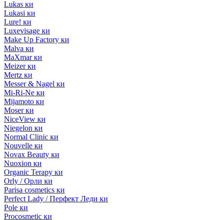
Lukas ки
Lukasi ки
Lure! ки
Luxevisage ки
Make Up Factory ки
Malva ки
MaXmar ки
Meizer ки
Mertz ки
Messer & Nagel ки
Mi-Ri-Ne ки
Mijamoto ки
Moser ки
NiceView ки
Niegelon ки
Normal Clinic ки
Nouvelle ки
Novax Beauty ки
Nuoxion ки
Organic Terapy ки
Orly / Орли ки
Parisa cosmetics ки
Perfect Lady / Перфект Леди ки
Pole ки
Procosmetic ки