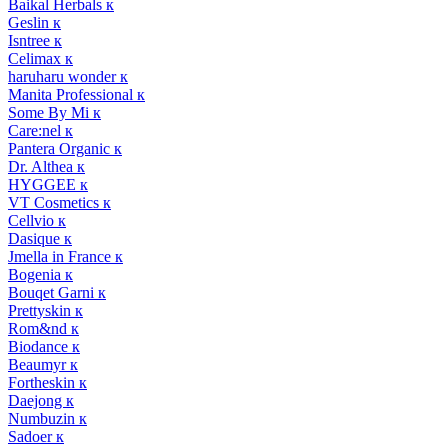
Baikal Herbals к
Geslin к
Isntree к
Celimax к
haruharu wonder к
Manita Professional к
Some By Mi к
Care:nel к
Pantera Organic к
Dr. Althea к
HYGGEE к
VT Cosmetics к
Cellvio к
Dasique к
Jmella in France к
Bogenia к
Bouqet Garni к
Prettyskin к
Rom&nd к
Biodance к
Beaumyr к
Fortheskin к
Daejong к
Numbuzin к
Sadoer к