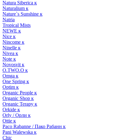
Natura Siberica к
Naturalium к
Nature`s Sunshine к
Natria
Tropical Mists
NEWE к
Nice к
Nincome к
Ninelle к
Nivea к
Note к
Novosvit к
O.TWO.O к
Omga к
One Spring к
Optim к
Organic People к
Organic Shop к
Organic Terapy к
Orkide к
Orly / Орли к
Ottie к
Paco Rabanne / Пако Рабанн к
Pani Walewska к
Chic