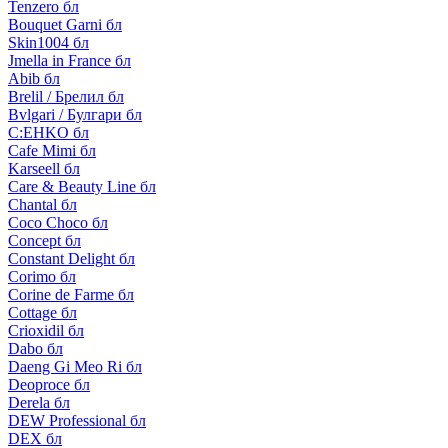
Tenzero бл
Bouquet Garni бл
Skin1004 бл
Jmella in France бл
Abib бл
Brelil / Брелил бл
Bvlgari / Булгари бл
C:EHKO бл
Cafe Mimi бл
Karseell бл
Care & Beauty Line бл
Chantal бл
Coco Choco бл
Concept бл
Constant Delight бл
Corimo бл
Corine de Farme бл
Cottage бл
Crioxidil бл
Dabo бл
Daeng Gi Meo Ri бл
Deoproce бл
Derela бл
DEW Professional бл
DEX бл