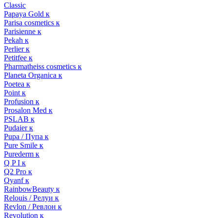
Classic
Papaya Gold к
Parisa cosmetics к
Parisienne к
Pekah к
Perlier к
Petitfee к
Pharmatheiss cosmetics к
Planeta Organica к
Poetea к
Point к
Profusion к
Prosalon Med к
PSLAB к
Pudaier к
Pupa / Пупа к
Pure Smile к
Purederm к
Q P I к
Q2 Pro к
Qyanf к
RainbowBeauty к
Relouis / Релуи к
Revlon / Ревлон к
Revolution к