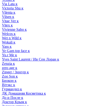
Via Lata к
Victoria Shu к
Vilenta к
Vilsen к
Vitae Ver к
Vitex к
Vivienne Sabo к
Welcos к
Wet n Wild к
Wokali к
Yass к
Ye Gam top face к
Yu.r Me к
Yves Saint Laurent / Ив Сен Лоран к
Zenzia к
zero age к
Zinger / Зингер к
Zoo Son к
Биокон к
Вiтэкс к
Гурмандиз к
ДК Домашняя Косметика к
До и После к
Доктор Крым к