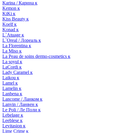
Karina / Карина к
Kemon к
KiKi к
Kiss Beauty к
Koelf к
Konad к
L`Atuage к
L`Oreal / Лореаль к
La Florentina к
La Miso к
La Peau de soins dermo-cosmetics к
La soyul к
LaCordi к
Lady Caramel к
Laikou к
Lamel к
Lamelin к
Lanbena к
Lancome / Ланком к
Lanvin / Ланвен к
Le Poli / Ле Поли к
Lebelage к
Leeblese к
Levitasion к
Lime Crime к