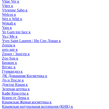
Vitae Ver к
Vitex к
Vivienne Sabo к
Welcos к
Wet n Wild к
Wokali к
Yass к
Ye Gam top face к
Yu.r Me к
Yves Saint Laurent / Ив Сен Лоран к
Zenzia к
zero age к
Zinger / Зингер к
Zoo Son к
Биокон к
Вiтэкс к
Гурмандиз к
ДК Домашняя Косметика к
До и После к
Доктор Крым к
Зеленая аптека к
Кафе Красоты к
Корея от Леры к
Крымская Живая косметика к
Крымская натуральная коллекция (КНК) к