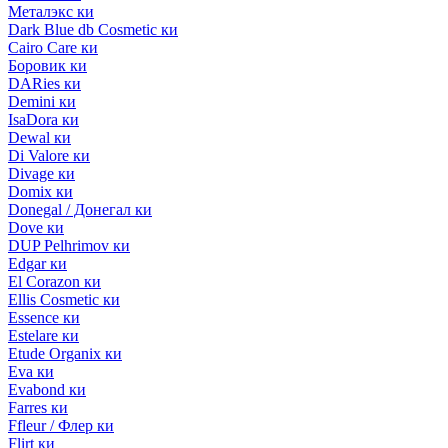
Металэкс ки
Dark Blue db Cosmetic ки
Cairo Care ки
Боровик ки
DARies ки
Demini ки
IsaDora ки
Dewal ки
Di Valore ки
Divage ки
Domix ки
Donegal / Донегал ки
Dove ки
DUP Pelhrimov ки
Edgar ки
El Corazon ки
Ellis Cosmetic ки
Essence ки
Estelare ки
Etude Organix ки
Eva ки
Evabond ки
Farres ки
Ffleur / Флер ки
Flirt ки