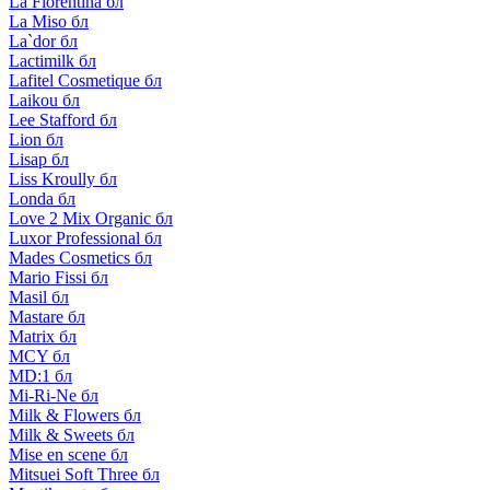
La Florentina бл
La Miso бл
La`dor бл
Lactimilk бл
Lafitel Cosmetique бл
Laikou бл
Lee Stafford бл
Lion бл
Lisap бл
Liss Kroully бл
Londa бл
Love 2 Mix Organic бл
Luxor Professional бл
Mades Cosmetics бл
Mario Fissi бл
Masil бл
Mastare бл
Matrix бл
MCY бл
MD:1 бл
Mi-Ri-Ne бл
Milk & Flowers бл
Milk & Sweets бл
Mise en scene бл
Mitsuei Soft Three бл