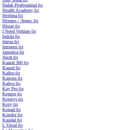
Halak Professional бл
Health Academy бл
Herbina бл
Hermes / Эрмес бл
Hissar бл
I Need Volume бл
Indola бл
Intesa бл
Intragen бл
Japonica бл
Jigott бл
Kaaral 360 бл
Kaaral бл
Kallos бл
Kapous бл
Kativa бл
Kay Pro бл
Kemon бл
Kerasys бл
Kezy бл
Konad бл
Kondor бл
Kundal бл
L`Oreal бл