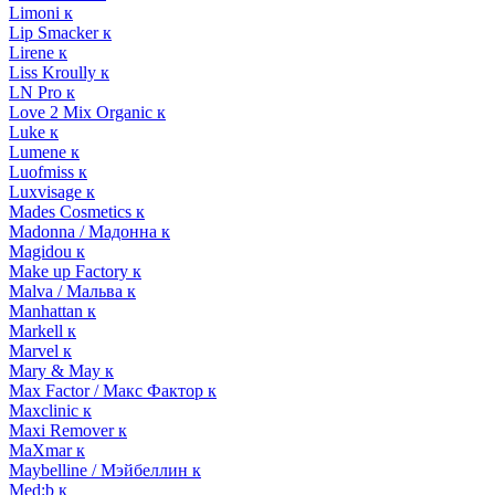
Limoni к
Lip Smacker к
Lirene к
Liss Kroully к
LN Pro к
Love 2 Mix Organic к
Luke к
Lumene к
Luofmiss к
Luxvisage к
Mades Cosmetics к
Madonna / Мадонна к
Magidou к
Make up Factory к
Malva / Мальва к
Manhattan к
Markell к
Marvel к
Mary & May к
Max Factor / Макс Фактор к
Maxclinic к
Maxi Remover к
MaXmar к
Maybelline / Мэйбеллин к
Med:b к