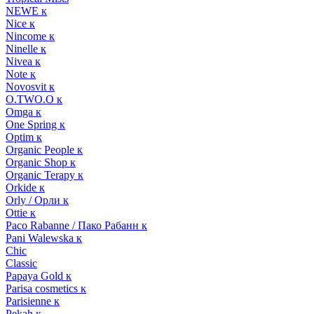
NEWE к
Nice к
Nincome к
Ninelle к
Nivea к
Note к
Novosvit к
O.TWO.O к
Omga к
One Spring к
Optim к
Organic People к
Organic Shop к
Organic Terapy к
Orkide к
Orly / Орли к
Ottie к
Paco Rabanne / Пако Рабанн к
Pani Walewska к
Chic
Classic
Papaya Gold к
Parisa cosmetics к
Parisienne к
Pekah к