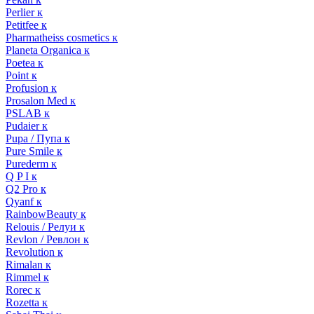
Perlier к
Petitfee к
Pharmatheiss cosmetics к
Planeta Organica к
Poetea к
Point к
Profusion к
Prosalon Med к
PSLAB к
Pudaier к
Pupa / Пупа к
Pure Smile к
Purederm к
Q P I к
Q2 Pro к
Qyanf к
RainbowBeauty к
Relouis / Релуи к
Revlon / Ревлон к
Revolution к
Rimalan к
Rimmel к
Rorec к
Rozetta к