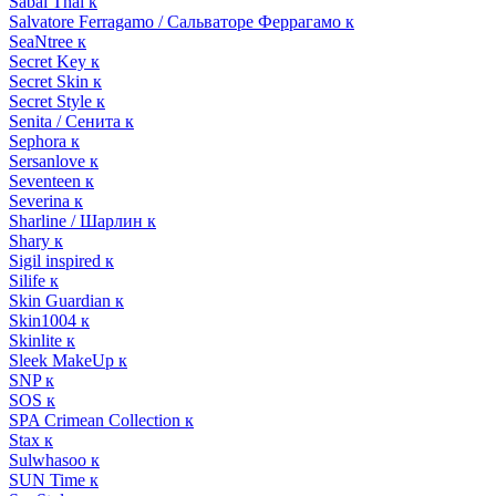
Sabai Thai к
Salvatore Ferragamo / Сальваторе Феррагамо к
SeaNtree к
Secret Key к
Secret Skin к
Secret Style к
Senita / Сенита к
Sephora к
Sersanlove к
Seventeen к
Severina к
Sharline / Шарлин к
Shary к
Sigil inspired к
Silife к
Skin Guardian к
Skin1004 к
Skinlite к
Sleek MakeUp к
SNP к
SOS к
SPA Crimean Collection к
Stax к
Sulwhasoo к
SUN Time к