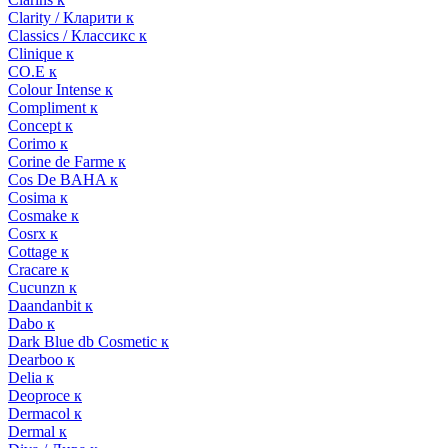
Clarity / Кларити к
Classics / Классикс к
Clinique к
CO.E к
Colour Intense к
Compliment к
Concept к
Corimo к
Corine de Farme к
Cos De BAHA к
Cosima к
Cosmake к
Cosrx к
Cottage к
Cracare к
Cucunzn к
Daandanbit к
Dabo к
Dark Blue db Cosmetic к
Dearboo к
Delia к
Deoproce к
Dermacol к
Dermal к