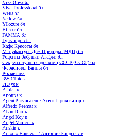
Viva Oliva бл
Vival Professional бл
Wella бл
Yellow бл
Yllozure бл
Вiтэкс бл
ГАММА бл
Гурмандиз бл
Кафе Красоты бл
Мануфактура Дом Природы (МДП) бл
Рецепты бабушки Агафьи бл
Секреты лучших здравниц СССР (СССР) бл
Фараоновы Ванны бл
Косметика
3W Clinic к
7Days к
A`pieu к
AboutU к
Agent Provocateur / Агент Провокатор к
Alfredo Feemas к
Alvin D`or к
Angel Key к
Angel Modern к
Anskin к
Antonio Banderas / Антонио Бандерас к