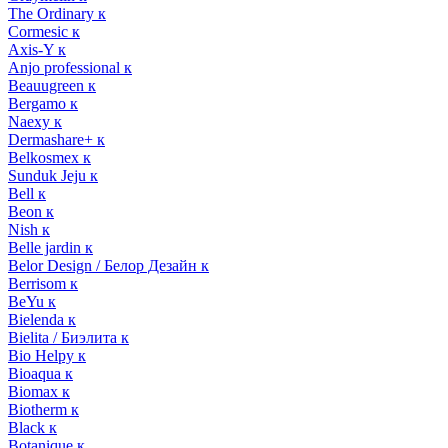
The Ordinary к
Cormesic к
Axis-Y к
Anjo professional к
Beauugreen к
Bergamo к
Naexy к
Dermashare+ к
Belkosmex к
Sunduk Jeju к
Bell к
Beon к
Nish к
Belle jardin к
Belor Design / Белор Дезайн к
Berrisom к
BeYu к
Bielenda к
Bielita / Биэлита к
Bio Helpy к
Bioaqua к
Biomax к
Biotherm к
Black к
Botanique к