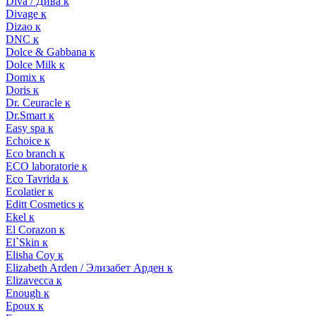
Diva / Дива к
Divage к
Dizao к
DNC к
Dolce & Gabbana к
Dolce Milk к
Domix к
Doris к
Dr. Ceuracle к
Dr.Smart к
Easy spa к
Echoice к
Eco branch к
ECO laboratorie к
Eco Tavrida к
Ecolatier к
Editt Cosmetics к
Ekel к
El Corazon к
El`Skin к
Elisha Coy к
Elizabeth Arden / Элизабет Арден к
Elizavecca к
Enough к
Epoux к