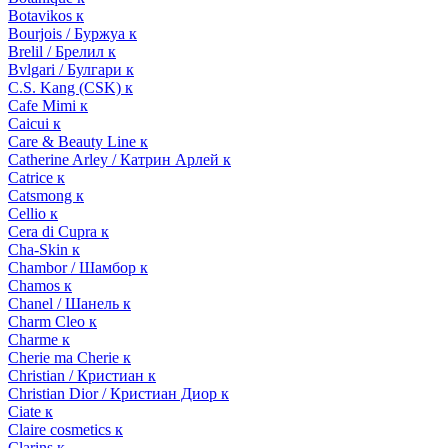
Botavikos к
Bourjois / Буржуа к
Brelil / Брелил к
Bvlgari / Булгари к
C.S. Kang (CSK) к
Cafe Mimi к
Caicui к
Care & Beauty Line к
Catherine Arley / Катрин Арлей к
Catrice к
Catsmong к
Cellio к
Cera di Cupra к
Cha-Skin к
Chambor / Шамбор к
Chamos к
Chanel / Шанель к
Charm Cleo к
Charme к
Cherie ma Cherie к
Christian / Кристиан к
Christian Dior / Кристиан Диор к
Ciate к
Claire cosmetics к
Clarins к