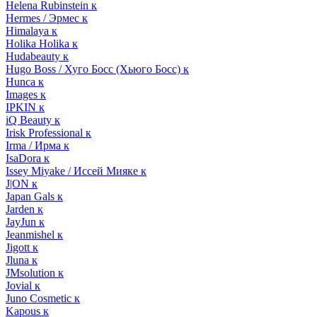
Helena Rubinstein к
Hermes / Эрмес к
Himalaya к
Holika Holika к
Hudabeauty к
Hugo Boss / Хуго Босс (Хьюго Босс) к
Hunca к
Images к
IPKIN к
iQ Beauty к
Irisk Professional к
Irma / Ирма к
IsaDora к
Issey Miyake / Иссей Мияке к
J|ON к
Japan Gals к
Jarden к
JayJun к
Jeanmishel к
Jigott к
Jluna к
JMsolution к
Jovial к
Juno Cosmetic к
Kapous к