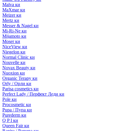
Malva ки
MaXmar ки
Meizer ки
Mertz ки
Messer & Nagel ки
Mi-Ri-Ne ки
Mijamoto ки
Moser ки
NiceView ки
Niegelon ки
Normal Clinic ки
Nouvelle ки
Novax Beauty ки
Nuoxion ки
Organic Terapy ки
Orly / Орли ки
Parisa cosmetics ки
Perfect Lady / Перфект Леди ки
Pole ки
Procosmetic ки
Pupa / Пупа ки
Purederm ки
Q P I ки
Queen Fair ки
Rapira / Рапира ки