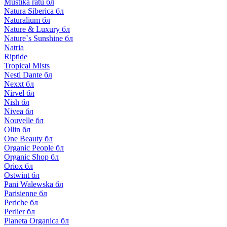
Mustika ratu бл
Natura Siberica бл
Naturalium бл
Nature & Luxury бл
Nature`s Sunshine бл
Natria
Riptide
Tropical Mists
Nesti Dante бл
Nexxt бл
Nirvel бл
Nish бл
Nivea бл
Nouvelle бл
Ollin бл
One Beauty бл
Organic People бл
Organic Shop бл
Oriox бл
Ostwint бл
Pani Walewska бл
Parisienne бл
Periche бл
Perlier бл
Planeta Organica бл