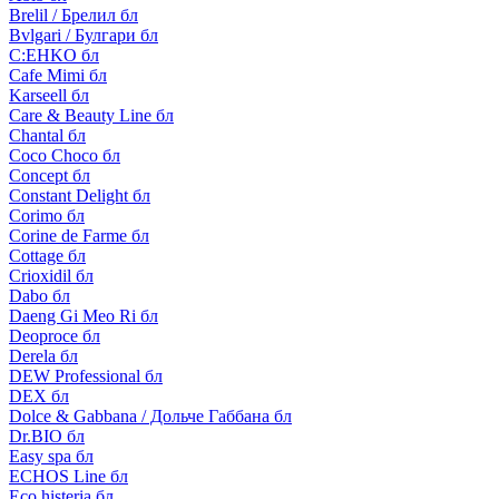
Brelil / Брелил бл
Bvlgari / Булгари бл
C:EHKO бл
Cafe Mimi бл
Karseell бл
Care & Beauty Line бл
Chantal бл
Coco Choco бл
Concept бл
Constant Delight бл
Corimo бл
Corine de Farme бл
Cottage бл
Crioxidil бл
Dabo бл
Daeng Gi Meo Ri бл
Deoproce бл
Derela бл
DEW Professional бл
DEX бл
Dolce & Gabbana / Дольче Габбана бл
Dr.BIO бл
Easy spa бл
ECHOS Line бл
Eco histeria бл