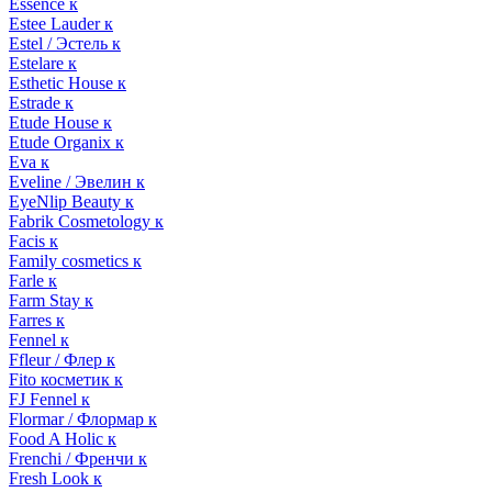
Essence к
Estee Lauder к
Estel / Эстель к
Estelare к
Esthetic House к
Estrade к
Etude House к
Etude Organix к
Eva к
Eveline / Эвелин к
EyeNlip Beauty к
Fabrik Cosmetology к
Facis к
Family cosmetics к
Farle к
Farm Stay к
Farres к
Fennel к
Ffleur / Флер к
Fito косметик к
FJ Fennel к
Flormar / Флормар к
Food A Holic к
Frenchi / Френчи к
Fresh Look к