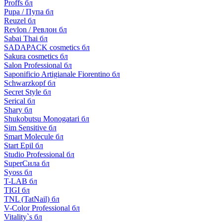
Proffs бл
Pupa / Пупа бл
Reuzel бл
Revlon / Ревлон бл
Sabai Thai бл
SADAPACK cosmetics бл
Sakura cosmetics бл
Salon Professional бл
Saponificio Artigianale Fiorentino бл
Schwarzkopf бл
Secret Style бл
Serical бл
Shary бл
Shukobutsu Monogatari бл
Sim Sensitive бл
Smart Molecule бл
Start Epil бл
Studio Professional бл
SuperСила бл
Syoss бл
T-LAB бл
TIGI бл
TNL (TatNail) бл
V-Color Professional бл
Vitality`s бл