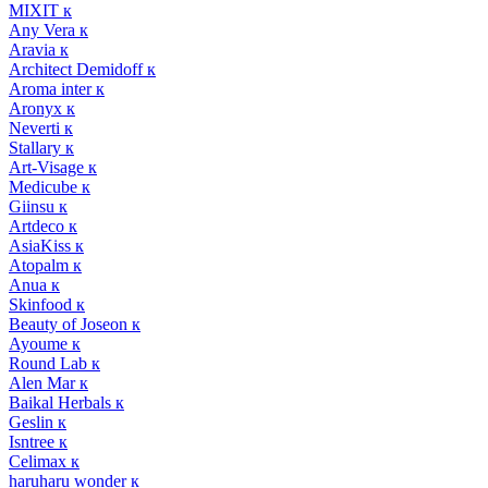
MIXIT к
Any Vera к
Aravia к
Architect Demidoff к
Aroma inter к
Aronyx к
Neverti к
Stallary к
Art-Visage к
Medicube к
Giinsu к
Artdeco к
AsiaKiss к
Atopalm к
Anua к
Skinfood к
Beauty of Joseon к
Ayoume к
Round Lab к
Alen Mar к
Baikal Herbals к
Geslin к
Isntree к
Celimax к
haruharu wonder к