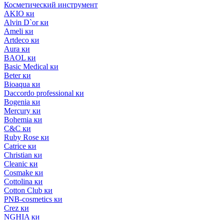
Косметический инструмент
AKIO ки
Alvin D`or ки
Ameli ки
Artdeco ки
Aura ки
BAOL ки
Basic Medical ки
Beter ки
Bioaqua ки
Daccordo professional ки
Bogenia ки
Mercury ки
Bohemia ки
C&C ки
Ruby Rose ки
Catrice ки
Christian ки
Cleanic ки
Cosmake ки
Cottolina ки
Cotton Club ки
PNB-cosmetics ки
Crez ки
NGHIA ки