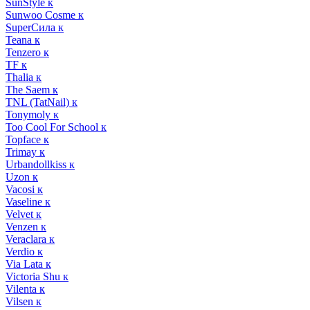
SunStyle к
Sunwoo Cosme к
SuperСила к
Teana к
Tenzero к
TF к
Thalia к
The Saem к
TNL (TatNail) к
Tonymoly к
Too Cool For School к
Topface к
Trimay к
Urbandollkiss к
Uzon к
Vacosi к
Vaseline к
Velvet к
Venzen к
Veraclara к
Verdio к
Via Lata к
Victoria Shu к
Vilenta к
Vilsen к