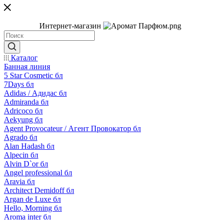
Интернет-магазин
Каталог
Банная линия
5 Star Cosmetic бл
7Days бл
Adidas / Адидас бл
Admiranda бл
Adricoco бл
Aekyung бл
Agent Provocateur / Агент Провокатор бл
Agrado бл
Alan Hadash бл
Alpecin бл
Alvin D`or бл
Angel professional бл
Aravia бл
Architect Demidoff бл
Argan de Luxe бл
Hello, Morning бл
Aroma inter бл