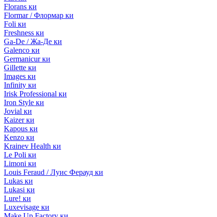
Florans ки
Flormar / Флормар ки
Foli ки
Freshness ки
Ga-De / Жа-Де ки
Galenco ки
Germanicur ки
Gillette ки
Images ки
Infinity ки
Irisk Professional ки
Iron Style ки
Jovial ки
Kaizer ки
Kapous ки
Kenzo ки
Krainev Health ки
Le Poli ки
Limoni ки
Louis Feraud / Луис Ферауд ки
Lukas ки
Lukasi ки
Lure! ки
Luxevisage ки
Make Up Factory ки