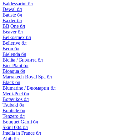
Baldessarini бл
Dewal бл
Batiste бл
Baxter бл
BB|One бл
Beaver бл
Belkosmex бл
Bellerive бл
Beon бл
Bielenda бл
Bielita / Биэлита бл
Bio_Plant бл
Bioaqua бл
Marrakech Royal Spa бл
Black бл
Blumarine / Блюмарин бл
Medi-Peel бл
Botavikos бл
Tsubaki бл
Bouticle бл
Tenzero бл
Bouquet Garni бл
Skin1004 бл
Jmella in France бл
Abib бл