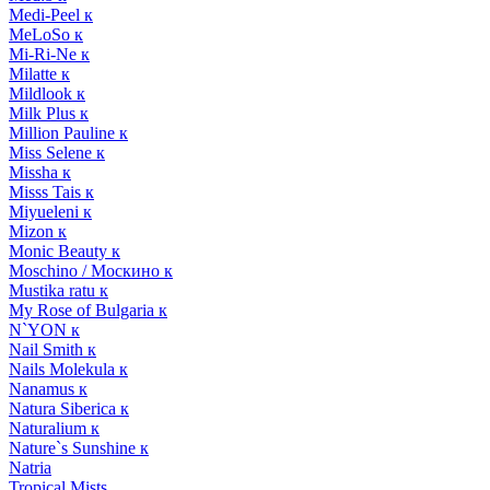
Medi-Peel к
MeLoSo к
Mi-Ri-Ne к
Milatte к
Mildlook к
Milk Plus к
Million Pauline к
Miss Selene к
Missha к
Misss Tais к
Miyueleni к
Mizon к
Monic Beauty к
Moschino / Москино к
Mustika ratu к
My Rose of Bulgaria к
N`YON к
Nail Smith к
Nails Molekula к
Nanamus к
Natura Siberica к
Naturalium к
Nature`s Sunshine к
Natria
Tropical Mists