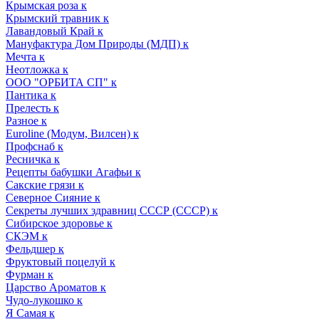
Крымская роза к
Крымский травник к
Лавандовый Край к
Мануфактура Дом Природы (МДП) к
Мечта к
Неотложка к
ООО "ОРБИТА СП" к
Пантика к
Прелесть к
Разное к
Euroline (Модум, Вилсен) к
Профснаб к
Ресничка к
Рецепты бабушки Агафьи к
Сакские грязи к
Северное Сияние к
Секреты лучших здравниц СССР (СССР) к
Сибирское здоровье к
СКЭМ к
Фельдшер к
Фруктовый поцелуй к
Фурман к
Царство Ароматов к
Чудо-лукошко к
Я Самая к