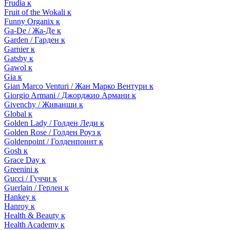
Frudia к
Fruit of the Wokali к
Funny Organix к
Ga-De / Жа-Де к
Garden / Гарден к
Garnier к
Gatsby к
Gawol к
Gia к
Gian Marco Venturi / Жан Марко Вентури к
Giorgio Armani / Джорджио Армани к
Givenchy / Живанши к
Global к
Golden Lady / Голден Леди к
Golden Rose / Голден Роуз к
Goldenpoint / Голденпоинт к
Gosh к
Grace Day к
Greenini к
Gucci / Гуччи к
Guerlain / Герлен к
Hankey к
Hanroy к
Health & Beauty к
Health Academy к