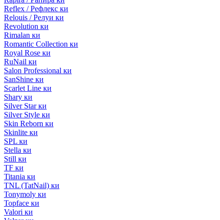
Reflex / Рефлекс ки
Relouis / Релуи ки
Revolution ки
Rimalan ки
Romantic Collection ки
Royal Rose ки
RuNail ки
Salon Professional ки
SanShine ки
Scarlet Line ки
Shary ки
Silver Star ки
Silver Style ки
Skin Reborn ки
Skinlite ки
SPL ки
Stella ки
Still ки
TF ки
Titania ки
TNL (TatNail) ки
Tonymoly ки
Topface ки
Valori ки