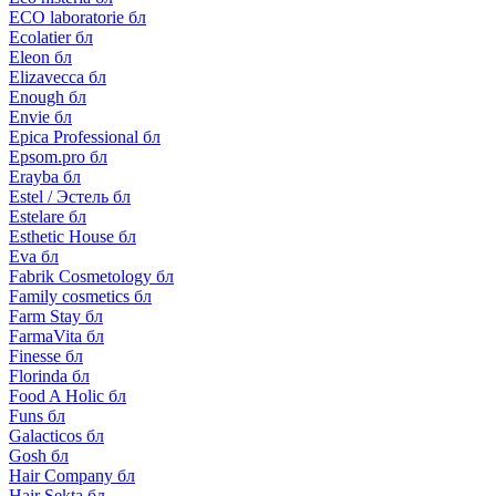
ECO laboratorie бл
Ecolatier бл
Eleon бл
Elizavecca бл
Enough бл
Envie бл
Epica Professional бл
Epsom.pro бл
Erayba бл
Estel / Эстель бл
Estelare бл
Esthetic House бл
Eva бл
Fabrik Cosmetology бл
Family cosmetics бл
Farm Stay бл
FarmaVita бл
Finesse бл
Florinda бл
Food A Holic бл
Funs бл
Galacticos бл
Gosh бл
Hair Company бл
Hair Sekta бл