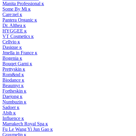
Manita Professional к
Some By Mi к
Care:nel к
Pantera Organic к
Dr. Althea к
HYGGEE к
VT Cosmetics к
Cellvio к
Dasique к
Jmella in France к
Bogenia к
Bouqet Garni к
Prettyskin к
Rom&nd к
Biodance к
Beaumyr к
Fortheskin к
Daejong к
Numbuzin к
Sadoer к
Abib к
Influence к
Marrakech Royal Spa к
Fu Le Wang Yi Jun Gao к
Graymelin к