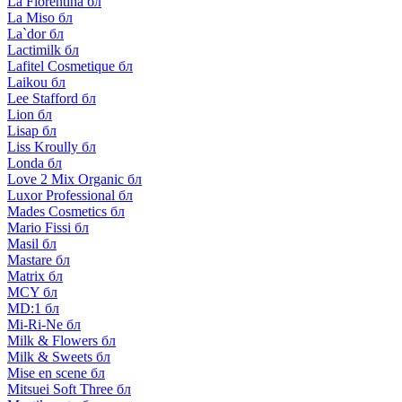
La Florentina бл
La Miso бл
La`dor бл
Lactimilk бл
Lafitel Cosmetique бл
Laikou бл
Lee Stafford бл
Lion бл
Lisap бл
Liss Kroully бл
Londa бл
Love 2 Mix Organic бл
Luxor Professional бл
Mades Cosmetics бл
Mario Fissi бл
Masil бл
Mastare бл
Matrix бл
MCY бл
MD:1 бл
Mi-Ri-Ne бл
Milk & Flowers бл
Milk & Sweets бл
Mise en scene бл
Mitsuei Soft Three бл