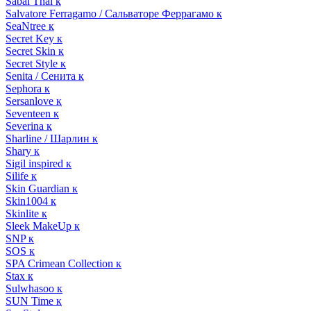
Sabai Thai к
Salvatore Ferragamo / Сальваторе Феррагамо к
SeaNtree к
Secret Key к
Secret Skin к
Secret Style к
Senita / Сенита к
Sephora к
Sersanlove к
Seventeen к
Severina к
Sharline / Шарлин к
Shary к
Sigil inspired к
Silife к
Skin Guardian к
Skin1004 к
Skinlite к
Sleek MakeUp к
SNP к
SOS к
SPA Crimean Collection к
Stax к
Sulwhasoo к
SUN Time к