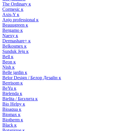
The Ordinary к
Cormesic к
Axis-Y к
Anjo professional к
Beauugreen к
Bergamo к
Naexy к
Dermashare+ к
Belkosmex к
Sunduk Jeju к
Bell к
Beon к
Nish к
Belle jardin к
Belor Design / Белор Дезайн к
Berrisom к
BeYu к
Bielenda к
Bielita / Биэлита к
Bio Helpy к
Bioaqua к
Biomax к
Biotherm к
Black к
Botanique к