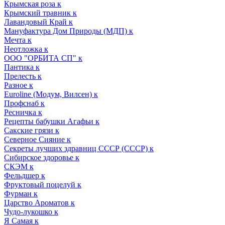
Крымская роза к
Крымский травник к
Лавандовый Край к
Мануфактура Дом Природы (МДП) к
Мечта к
Неотложка к
ООО "ОРБИТА СП" к
Пантика к
Прелесть к
Разное к
Euroline (Модум, Вилсен) к
Профснаб к
Ресничка к
Рецепты бабушки Агафьи к
Сакские грязи к
Северное Сияние к
Секреты лучших здравниц СССР (СССР) к
Сибирское здоровье к
СКЭМ к
Фельдшер к
Фруктовый поцелуй к
Фурман к
Царство Ароматов к
Чудо-лукошко к
Я Самая к