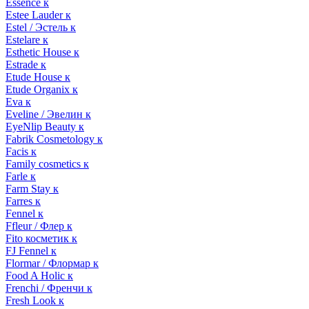
Essence к
Estee Lauder к
Estel / Эстель к
Estelare к
Esthetic House к
Estrade к
Etude House к
Etude Organix к
Eva к
Eveline / Эвелин к
EyeNlip Beauty к
Fabrik Cosmetology к
Facis к
Family cosmetics к
Farle к
Farm Stay к
Farres к
Fennel к
Ffleur / Флер к
Fito косметик к
FJ Fennel к
Flormar / Флормар к
Food A Holic к
Frenchi / Френчи к
Fresh Look к