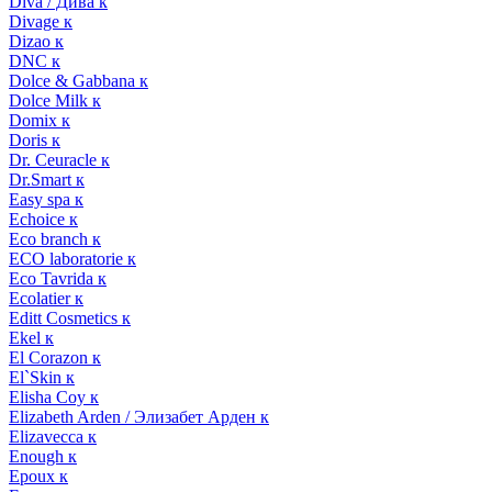
Diva / Дива к
Divage к
Dizao к
DNC к
Dolce & Gabbana к
Dolce Milk к
Domix к
Doris к
Dr. Ceuracle к
Dr.Smart к
Easy spa к
Echoice к
Eco branch к
ECO laboratorie к
Eco Tavrida к
Ecolatier к
Editt Cosmetics к
Ekel к
El Corazon к
El`Skin к
Elisha Coy к
Elizabeth Arden / Элизабет Арден к
Elizavecca к
Enough к
Epoux к