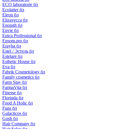
ECO laboratorie бл
Ecolatier бл
Eleon бл
Elizavecca бл
Enough бл
Envie бл
Epica Professional бл
Epsom.pro бл
Erayba бл
Estel / Эстель бл
Estelare бл
Esthetic House бл
Eva бл
Fabrik Cosmetology бл
Family cosmetics бл
Farm Stay бл
FarmaVita бл
Finesse бл
Florinda бл
Food A Holic бл
Funs бл
Galacticos бл
Gosh бл
Hair Company бл
Hair Sekta бл