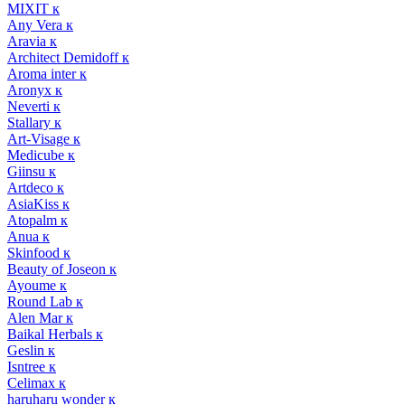
MIXIT к
Any Vera к
Aravia к
Architect Demidoff к
Aroma inter к
Aronyx к
Neverti к
Stallary к
Art-Visage к
Medicube к
Giinsu к
Artdeco к
AsiaKiss к
Atopalm к
Anua к
Skinfood к
Beauty of Joseon к
Ayoume к
Round Lab к
Alen Mar к
Baikal Herbals к
Geslin к
Isntree к
Celimax к
haruharu wonder к