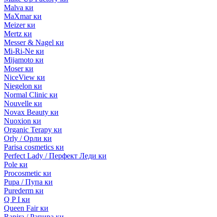
Malva ки
MaXmar ки
Meizer ки
Mertz ки
Messer & Nagel ки
Mi-Ri-Ne ки
Mijamoto ки
Moser ки
NiceView ки
Niegelon ки
Normal Clinic ки
Nouvelle ки
Novax Beauty ки
Nuoxion ки
Organic Terapy ки
Orly / Орли ки
Parisa cosmetics ки
Perfect Lady / Перфект Леди ки
Pole ки
Procosmetic ки
Pupa / Пупа ки
Purederm ки
Q P I ки
Queen Fair ки
Rapira / Рапира ки