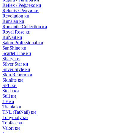
Reflex / Рефлекс ки
Relouis / Релуи ки
Revolution ки
Rimalan ки
Romantic Collection ки
Royal Rose ки
RuNail ки
Salon Professional ки
SanShine ки
Scarlet Line ки
Shary ки
Silver Star ки
Silver Style ки
Skin Reborn ки
Skinlite ки
SPL ки
Stella ки
Still ки
TF ки
Titania ки
TNL (TatNail) ки
Tonymoly ки
Topface ки
Valori ки