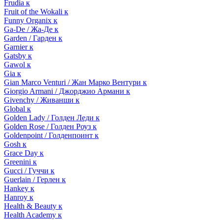
Frudia к
Fruit of the Wokali к
Funny Organix к
Ga-De / Жа-Де к
Garden / Гарден к
Garnier к
Gatsby к
Gawol к
Gia к
Gian Marco Venturi / Жан Марко Вентури к
Giorgio Armani / Джорджио Армани к
Givenchy / Живанши к
Global к
Golden Lady / Голден Леди к
Golden Rose / Голден Роуз к
Goldenpoint / Голденпоинт к
Gosh к
Grace Day к
Greenini к
Gucci / Гуччи к
Guerlain / Герлен к
Hankey к
Hanroy к
Health & Beauty к
Health Academy к