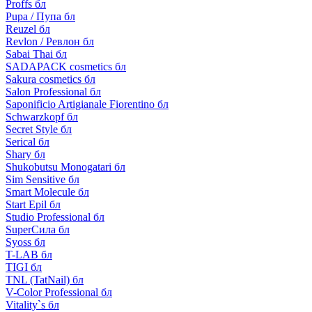
Proffs бл
Pupa / Пупа бл
Reuzel бл
Revlon / Ревлон бл
Sabai Thai бл
SADAPACK cosmetics бл
Sakura cosmetics бл
Salon Professional бл
Saponificio Artigianale Fiorentino бл
Schwarzkopf бл
Secret Style бл
Serical бл
Shary бл
Shukobutsu Monogatari бл
Sim Sensitive бл
Smart Molecule бл
Start Epil бл
Studio Professional бл
SuperСила бл
Syoss бл
T-LAB бл
TIGI бл
TNL (TatNail) бл
V-Color Professional бл
Vitality`s бл