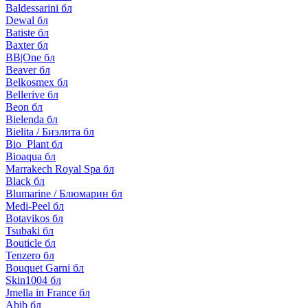
Baldessarini бл
Dewal бл
Batiste бл
Baxter бл
BB|One бл
Beaver бл
Belkosmex бл
Bellerive бл
Beon бл
Bielenda бл
Bielita / Биэлита бл
Bio_Plant бл
Bioaqua бл
Marrakech Royal Spa бл
Black бл
Blumarine / Блюмарин бл
Medi-Peel бл
Botavikos бл
Tsubaki бл
Bouticle бл
Tenzero бл
Bouquet Garni бл
Skin1004 бл
Jmella in France бл
Abib бл