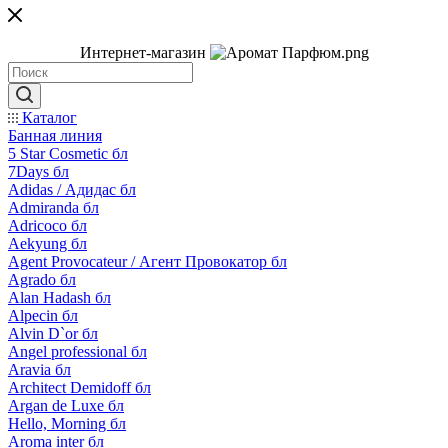
Интернет-магазин
Каталог
Банная линия
5 Star Cosmetic бл
7Days бл
Adidas / Адидас бл
Admiranda бл
Adricoco бл
Aekyung бл
Agent Provocateur / Агент Провокатор бл
Agrado бл
Alan Hadash бл
Alpecin бл
Alvin D`or бл
Angel professional бл
Aravia бл
Architect Demidoff бл
Argan de Luxe бл
Hello, Morning бл
Aroma inter бл