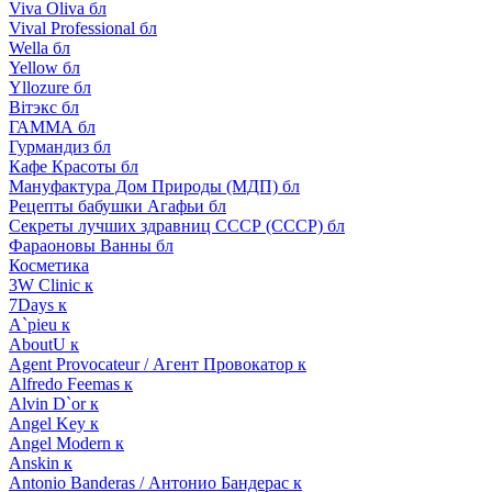
Viva Oliva бл
Vival Professional бл
Wella бл
Yellow бл
Yllozure бл
Вiтэкс бл
ГАММА бл
Гурмандиз бл
Кафе Красоты бл
Мануфактура Дом Природы (МДП) бл
Рецепты бабушки Агафьи бл
Секреты лучших здравниц СССР (СССР) бл
Фараоновы Ванны бл
Косметика
3W Clinic к
7Days к
A`pieu к
AboutU к
Agent Provocateur / Агент Провокатор к
Alfredo Feemas к
Alvin D`or к
Angel Key к
Angel Modern к
Anskin к
Antonio Banderas / Антонио Бандерас к