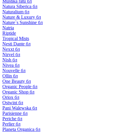
Mustika ratu бл
Natura Siberica бл
Naturalium бл
Nature & Luxury бл
Nature`s Sunshine бл
Natria
Riptide
Tropical Mists
Nesti Dante бл
Nexxt бл
Nirvel бл
Nish бл
Nivea бл
Nouvelle бл
Ollin бл
One Beauty бл
Organic People бл
Organic Shop бл
Oriox бл
Ostwint бл
Pani Walewska бл
Parisienne бл
Periche бл
Perlier бл
Planeta Organica бл