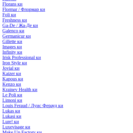
Florans ки
Flormar / Флормар ки
Foli ки
Freshness ки
Ga-De / Жа-Де ки
Galenco ки
Germanicur ки
Gillette ки
Images ки
Infinity ки
Irisk Professional ки
Iron Style ки
Jovial ки
Kaizer ки
Kapous ки
Kenzo ки
Krainev Health ки
Le Poli ки
Limoni ки
Louis Feraud / Луис Ферауд ки
Lukas ки
Lukasi ки
Lure! ки
Luxevisage ки
Make Up Factory ки