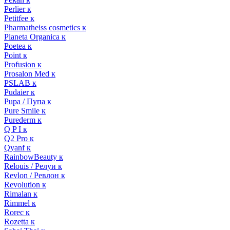
Perlier к
Petitfee к
Pharmatheiss cosmetics к
Planeta Organica к
Poetea к
Point к
Profusion к
Prosalon Med к
PSLAB к
Pudaier к
Pupa / Пупа к
Pure Smile к
Purederm к
Q P I к
Q2 Pro к
Qyanf к
RainbowBeauty к
Relouis / Релуи к
Revlon / Ревлон к
Revolution к
Rimalan к
Rimmel к
Rorec к
Rozetta к