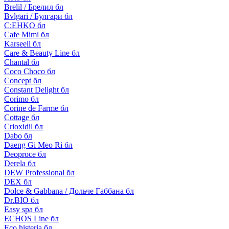
Brelil / Брелил бл
Bvlgari / Булгари бл
C:EHKO бл
Cafe Mimi бл
Karseell бл
Care & Beauty Line бл
Chantal бл
Coco Choco бл
Concept бл
Constant Delight бл
Corimo бл
Corine de Farme бл
Cottage бл
Crioxidil бл
Dabo бл
Daeng Gi Meo Ri бл
Deoproce бл
Derela бл
DEW Professional бл
DEX бл
Dolce & Gabbana / Дольче Габбана бл
Dr.BIO бл
Easy spa бл
ECHOS Line бл
Eco histeria бл