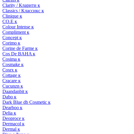
Clarity / Кларити к
Classics / Классикс к
Clinique к
CO.E к
Colour Intense к
Compliment к
Concept к
Corimo к
Corine de Farme к
Cos De BAHA к
Cosima к
Cosmake к
Cosrx к
Cottage к
Cracare к
Cucunzn к
Daandanbit к
Dabo к
Dark Blue db Cosmetic к
Dearboo к
Delia к
Deoproce к
Dermacol к
Dermal к