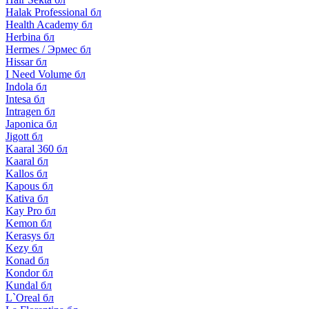
Halak Professional бл
Health Academy бл
Herbina бл
Hermes / Эрмес бл
Hissar бл
I Need Volume бл
Indola бл
Intesa бл
Intragen бл
Japonica бл
Jigott бл
Kaaral 360 бл
Kaaral бл
Kallos бл
Kapous бл
Kativa бл
Kay Pro бл
Kemon бл
Kerasys бл
Kezy бл
Konad бл
Kondor бл
Kundal бл
L`Oreal бл