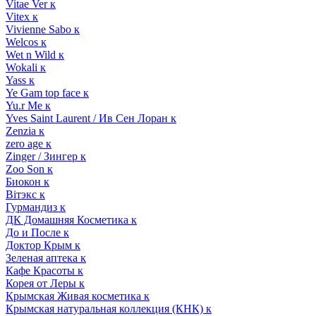
Vitae Ver к
Vitex к
Vivienne Sabo к
Welcos к
Wet n Wild к
Wokali к
Yass к
Ye Gam top face к
Yu.r Me к
Yves Saint Laurent / Ив Сен Лоран к
Zenzia к
zero age к
Zinger / Зингер к
Zoo Son к
Биокон к
Вiтэкс к
Гурмандиз к
ДК Домашняя Косметика к
До и После к
Доктор Крым к
Зеленая аптека к
Кафе Красоты к
Корея от Леры к
Крымская Живая косметика к
Крымская натуральная коллекция (КНК) к