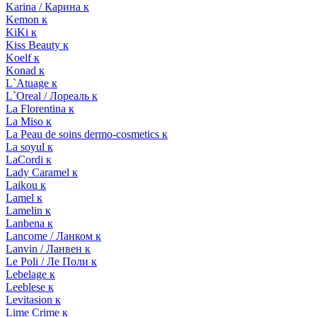
Karina / Карина к
Kemon к
KiKi к
Kiss Beauty к
Koelf к
Konad к
L`Atuage к
L`Oreal / Лореаль к
La Florentina к
La Miso к
La Peau de soins dermo-cosmetics к
La soyul к
LaCordi к
Lady Caramel к
Laikou к
Lamel к
Lamelin к
Lanbena к
Lancome / Ланком к
Lanvin / Ланвен к
Le Poli / Ле Поли к
Lebelage к
Leeblese к
Levitasion к
Lime Crime к