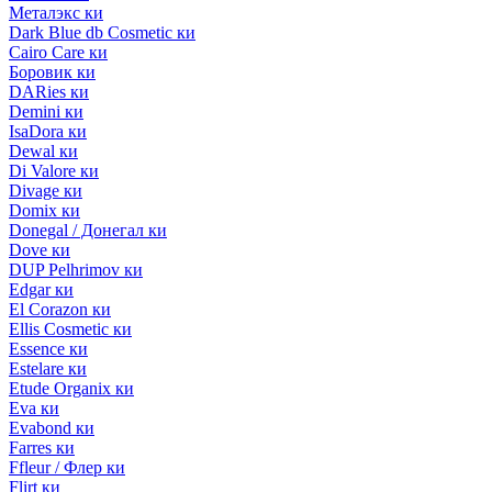
Металэкс ки
Dark Blue db Cosmetic ки
Cairo Care ки
Боровик ки
DARies ки
Demini ки
IsaDora ки
Dewal ки
Di Valore ки
Divage ки
Domix ки
Donegal / Донегал ки
Dove ки
DUP Pelhrimov ки
Edgar ки
El Corazon ки
Ellis Cosmetic ки
Essence ки
Estelare ки
Etude Organix ки
Eva ки
Evabond ки
Farres ки
Ffleur / Флер ки
Flirt ки