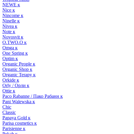
NEWE к
Nice к
Nincome к
Ninelle к
Nivea к
Note к
Novosvit к
O.TWO.O к
Omga к
One Spring к
Optim к
Organic People к
Organic Shop к
Organic Terapy к
Orkide к
Orly / Орли к
Ottie к
Paco Rabanne / Пако Рабанн к
Pani Walewska к
Chic
Classic
Papaya Gold к
Parisa cosmetics к
Parisienne к
Pekah к