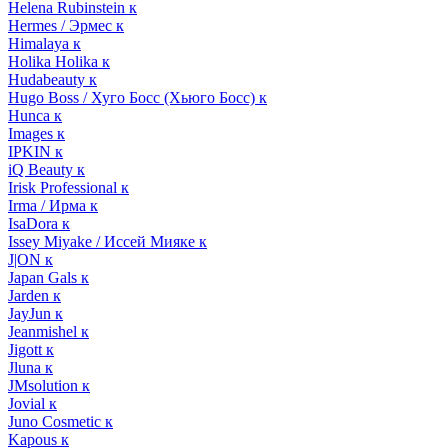
Helena Rubinstein к
Hermes / Эрмес к
Himalaya к
Holika Holika к
Hudabeauty к
Hugo Boss / Хуго Босс (Хьюго Босс) к
Hunca к
Images к
IPKIN к
iQ Beauty к
Irisk Professional к
Irma / Ирма к
IsaDora к
Issey Miyake / Иссей Мияке к
J|ON к
Japan Gals к
Jarden к
JayJun к
Jeanmishel к
Jigott к
Jluna к
JMsolution к
Jovial к
Juno Cosmetic к
Kapous к