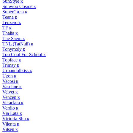
SunStyle к
Sunwoo Cosme к
SuperСила к
Teana к
Tenzero к
TF к
Thalia к
The Saem к
TNL (TatNail) к
Tonymoly к
Too Cool For School к
Topface к
Trimay к
Urbandollkiss к
Uzon к
Vacosi к
Vaseline к
Velvet к
Venzen к
Veraclara к
Verdio к
Via Lata к
Victoria Shu к
Vilenta к
Vilsen к