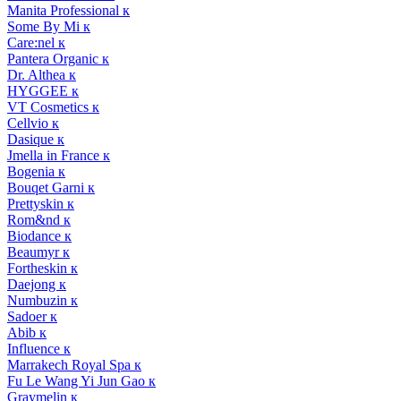
Manita Professional к
Some By Mi к
Care:nel к
Pantera Organic к
Dr. Althea к
HYGGEE к
VT Cosmetics к
Cellvio к
Dasique к
Jmella in France к
Bogenia к
Bouqet Garni к
Prettyskin к
Rom&nd к
Biodance к
Beaumyr к
Fortheskin к
Daejong к
Numbuzin к
Sadoer к
Abib к
Influence к
Marrakech Royal Spa к
Fu Le Wang Yi Jun Gao к
Graymelin к