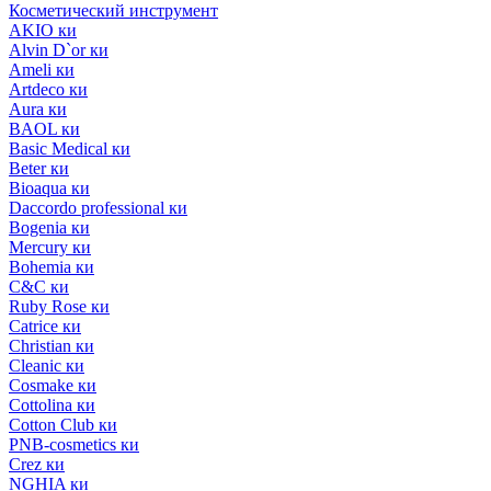
Косметический инструмент
AKIO ки
Alvin D`or ки
Ameli ки
Artdeco ки
Aura ки
BAOL ки
Basic Medical ки
Beter ки
Bioaqua ки
Daccordo professional ки
Bogenia ки
Mercury ки
Bohemia ки
C&C ки
Ruby Rose ки
Catrice ки
Christian ки
Cleanic ки
Cosmake ки
Cottolina ки
Cotton Club ки
PNB-cosmetics ки
Crez ки
NGHIA ки