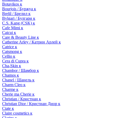
Botavikos к
Bourjois / Буржуа к
Brelil / Брелил к
Bvlgari / Булгари к
C.S. Kang (CSK) к
Cafe Mimi к
Caicui к
Care & Beauty Line к
Catherine Arley / Катрин Арлей к
Catrice к
Catsmong к
Cellio к
Cera di Cupra к
Cha-Skin к
Chambor / Шамбор к
Chamos к
Chanel / Шанель к
Charm Cleo к
Charme к
Cherie ma Cherie к
Christian / Кристиан к
Christian Dior / Кристиан Диор к
Ciate к
Claire cosmetics к
Clarins к