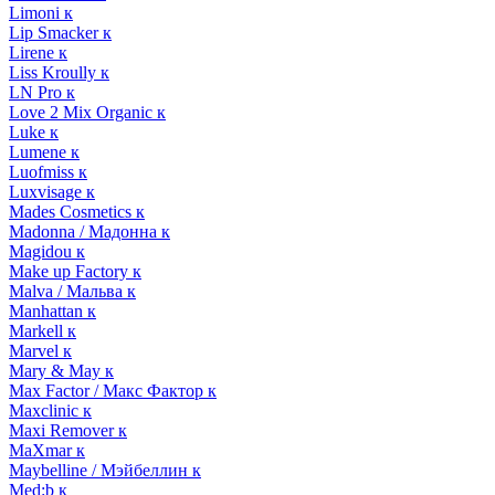
Limoni к
Lip Smacker к
Lirene к
Liss Kroully к
LN Pro к
Love 2 Mix Organic к
Luke к
Lumene к
Luofmiss к
Luxvisage к
Mades Cosmetics к
Madonna / Мадонна к
Magidou к
Make up Factory к
Malva / Мальва к
Manhattan к
Markell к
Marvel к
Mary & May к
Max Factor / Макс Фактор к
Maxclinic к
Maxi Remover к
MaXmar к
Maybelline / Мэйбеллин к
Med:b к