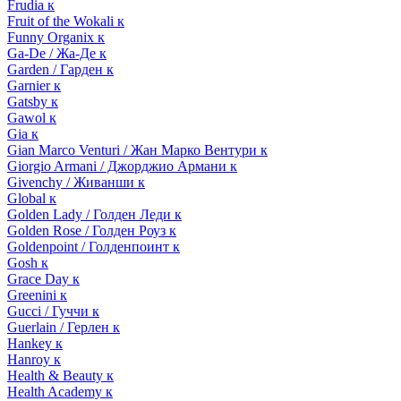
Frudia к
Fruit of the Wokali к
Funny Organix к
Ga-De / Жа-Де к
Garden / Гарден к
Garnier к
Gatsby к
Gawol к
Gia к
Gian Marco Venturi / Жан Марко Вентури к
Giorgio Armani / Джорджио Армани к
Givenchy / Живанши к
Global к
Golden Lady / Голден Леди к
Golden Rose / Голден Роуз к
Goldenpoint / Голденпоинт к
Gosh к
Grace Day к
Greenini к
Gucci / Гуччи к
Guerlain / Герлен к
Hankey к
Hanroy к
Health & Beauty к
Health Academy к