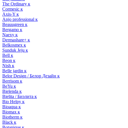
The Ordinary к
Cormesic к
Axis-Y к
Anjo professional к
Beauugreen к
Bergamo к
Naexy к
Dermashare+ к
Belkosmex к
Sunduk Jeju к
Bell к
Beon к
Nish к
Belle jardin к
Belor Design / Белор Дезайн к
Berrisom к
BeYu к
Bielenda к
Bielita / Биэлита к
Bio Helpy к
Bioaqua к
Biomax к
Biotherm к
Black к
Botanique к