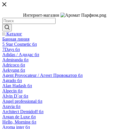
Интернет-магазин
Каталог
Банная линия
5 Star Cosmetic бл
7Days бл
Adidas / Адидас бл
Admiranda бл
Adricoco бл
Aekyung бл
Agent Provocateur / Агент Провокатор бл
Agrado бл
Alan Hadash бл
Alpecin бл
Alvin D`or бл
Angel professional бл
Aravia бл
Architect Demidoff бл
Argan de Luxe бл
Hello, Morning бл
Aroma inter бл