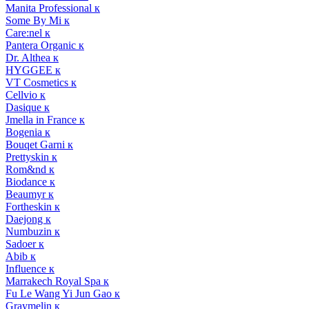
Manita Professional к
Some By Mi к
Care:nel к
Pantera Organic к
Dr. Althea к
HYGGEE к
VT Cosmetics к
Cellvio к
Dasique к
Jmella in France к
Bogenia к
Bouqet Garni к
Prettyskin к
Rom&nd к
Biodance к
Beaumyr к
Fortheskin к
Daejong к
Numbuzin к
Sadoer к
Abib к
Influence к
Marrakech Royal Spa к
Fu Le Wang Yi Jun Gao к
Graymelin к