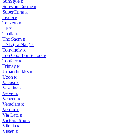
SunStyle к
Sunwoo Cosme к
SuperСила к
Teana к
Tenzero к
TF к
Thalia к
The Saem к
TNL (TatNail) к
Tonymoly к
Too Cool For School к
Topface к
Trimay к
Urbandollkiss к
Uzon к
Vacosi к
Vaseline к
Velvet к
Venzen к
Veraclara к
Verdio к
Via Lata к
Victoria Shu к
Vilenta к
Vilsen к