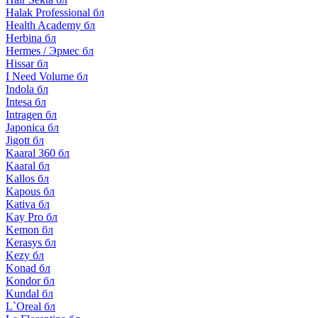
Halak Professional бл
Health Academy бл
Herbina бл
Hermes / Эрмес бл
Hissar бл
I Need Volume бл
Indola бл
Intesa бл
Intragen бл
Japonica бл
Jigott бл
Kaaral 360 бл
Kaaral бл
Kallos бл
Kapous бл
Kativa бл
Kay Pro бл
Kemon бл
Kerasys бл
Kezy бл
Konad бл
Kondor бл
Kundal бл
L`Oreal бл