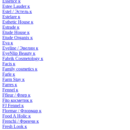
Essence к
Estee Lauder к
Estel / Эстель к
Estelare к
Esthetic House к
Estrade к
Etude House к
Etude Organix к
Eva к
Eveline / Эвелин к
EyeNlip Beauty к
Fabrik Cosmetology к
Facis к
Family cosmetics к
Farle к
Farm Stay к
Farres к
Fennel к
Ffleur / Флер к
Fito косметик к
FJ Fennel к
Flormar / Флормар к
Food A Holic к
Frenchi / Френчи к
Fresh Look к