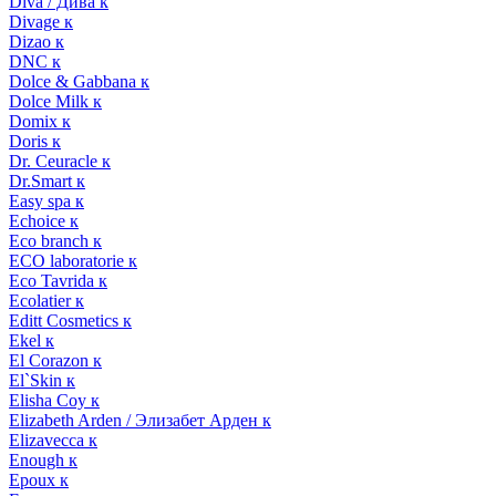
Diva / Дива к
Divage к
Dizao к
DNC к
Dolce & Gabbana к
Dolce Milk к
Domix к
Doris к
Dr. Ceuracle к
Dr.Smart к
Easy spa к
Echoice к
Eco branch к
ECO laboratorie к
Eco Tavrida к
Ecolatier к
Editt Cosmetics к
Ekel к
El Corazon к
El`Skin к
Elisha Coy к
Elizabeth Arden / Элизабет Арден к
Elizavecca к
Enough к
Epoux к