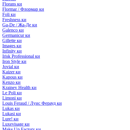
Florans ки
Flormar / Флормар ки
Foli ки
Freshness ки
Ga-De / Жа-Де ки
Galenco ки
Germanicur ки
Gillette ки
Images ки
Infinity ки
Irisk Professional ки
Iron Style ки
Jovial ки
Kaizer ки
Kapous ки
Kenzo ки
Krainev Health ки
Le Poli ки
Limoni ки
Louis Feraud / Луис Ферауд ки
Lukas ки
Lukasi ки
Lure! ки
Luxevisage ки
Make Up Factory ки