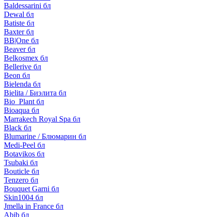
Baldessarini бл
Dewal бл
Batiste бл
Baxter бл
BB|One бл
Beaver бл
Belkosmex бл
Bellerive бл
Beon бл
Bielenda бл
Bielita / Биэлита бл
Bio_Plant бл
Bioaqua бл
Marrakech Royal Spa бл
Black бл
Blumarine / Блюмарин бл
Medi-Peel бл
Botavikos бл
Tsubaki бл
Bouticle бл
Tenzero бл
Bouquet Garni бл
Skin1004 бл
Jmella in France бл
Abib бл