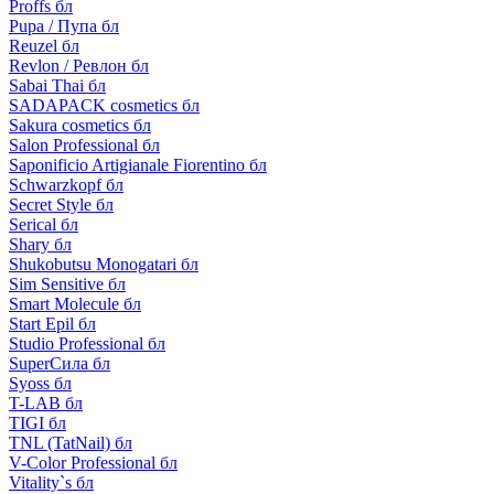
Proffs бл
Pupa / Пупа бл
Reuzel бл
Revlon / Ревлон бл
Sabai Thai бл
SADAPACK cosmetics бл
Sakura cosmetics бл
Salon Professional бл
Saponificio Artigianale Fiorentino бл
Schwarzkopf бл
Secret Style бл
Serical бл
Shary бл
Shukobutsu Monogatari бл
Sim Sensitive бл
Smart Molecule бл
Start Epil бл
Studio Professional бл
SuperСила бл
Syoss бл
T-LAB бл
TIGI бл
TNL (TatNail) бл
V-Color Professional бл
Vitality`s бл