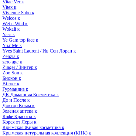
Vitae Ver к
Vitex к
Vivienne Sabo к
Welcos к
Wet n Wild к
Wokali к
Yass к
Ye Gam top face к
Yu.r Me к
Yves Saint Laurent / Ив Сен Лоран к
Zenzia к
zero age к
Zinger / Зингер к
Zoo Son к
Биокон к
Вiтэкс к
Гурмандиз к
ДК Домашняя Косметика к
До и После к
Доктор Крым к
Зеленая аптека к
Кафе Красоты к
Корея от Леры к
Крымская Живая косметика к
Крымская натуральная коллекция (КНК) к