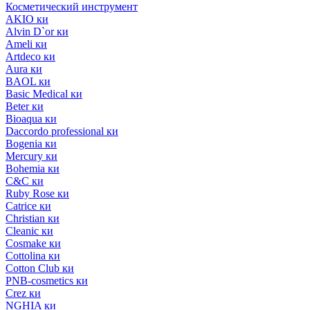
Косметический инструмент
AKIO ки
Alvin D`or ки
Ameli ки
Artdeco ки
Aura ки
BAOL ки
Basic Medical ки
Beter ки
Bioaqua ки
Daccordo professional ки
Bogenia ки
Mercury ки
Bohemia ки
C&C ки
Ruby Rose ки
Catrice ки
Christian ки
Cleanic ки
Cosmake ки
Cottolina ки
Cotton Club ки
PNB-cosmetics ки
Crez ки
NGHIA ки