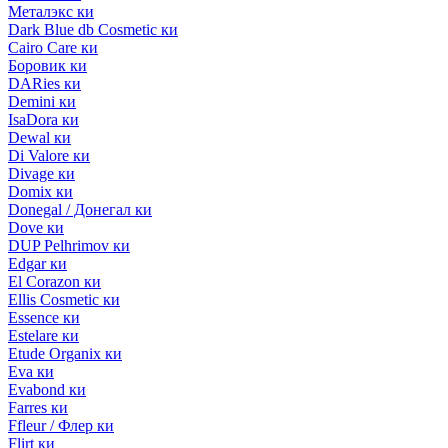
Металэкс ки
Dark Blue db Cosmetic ки
Cairo Care ки
Боровик ки
DARies ки
Demini ки
IsaDora ки
Dewal ки
Di Valore ки
Divage ки
Domix ки
Donegal / Донегал ки
Dove ки
DUP Pelhrimov ки
Edgar ки
El Corazon ки
Ellis Cosmetic ки
Essence ки
Estelare ки
Etude Organix ки
Eva ки
Evabond ки
Farres ки
Ffleur / Флер ки
Flirt ки