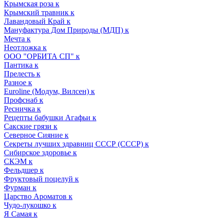
Крымская роза к
Крымский травник к
Лавандовый Край к
Мануфактура Дом Природы (МДП) к
Мечта к
Неотложка к
ООО "ОРБИТА СП" к
Пантика к
Прелесть к
Разное к
Euroline (Модум, Вилсен) к
Профснаб к
Ресничка к
Рецепты бабушки Агафьи к
Сакские грязи к
Северное Сияние к
Секреты лучших здравниц СССР (СССР) к
Сибирское здоровье к
СКЭМ к
Фельдшер к
Фруктовый поцелуй к
Фурман к
Царство Ароматов к
Чудо-лукошко к
Я Самая к