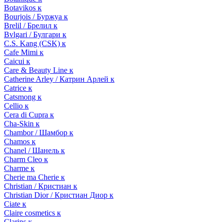
Botavikos к
Bourjois / Буржуа к
Brelil / Брелил к
Bvlgari / Булгари к
C.S. Kang (CSK) к
Cafe Mimi к
Caicui к
Care & Beauty Line к
Catherine Arley / Катрин Арлей к
Catrice к
Catsmong к
Cellio к
Cera di Cupra к
Cha-Skin к
Chambor / Шамбор к
Chamos к
Chanel / Шанель к
Charm Cleo к
Charme к
Cherie ma Cherie к
Christian / Кристиан к
Christian Dior / Кристиан Диор к
Ciate к
Claire cosmetics к
Clarins к