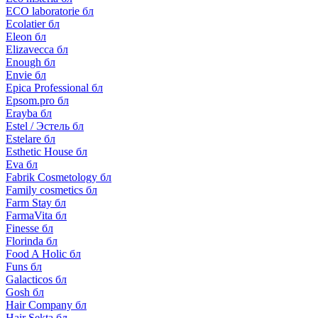
ECO laboratorie бл
Ecolatier бл
Eleon бл
Elizavecca бл
Enough бл
Envie бл
Epica Professional бл
Epsom.pro бл
Erayba бл
Estel / Эстель бл
Estelare бл
Esthetic House бл
Eva бл
Fabrik Cosmetology бл
Family cosmetics бл
Farm Stay бл
FarmaVita бл
Finesse бл
Florinda бл
Food A Holic бл
Funs бл
Galacticos бл
Gosh бл
Hair Company бл
Hair Sekta бл