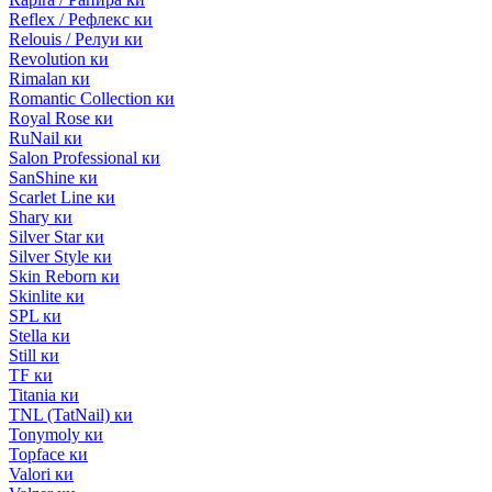
Reflex / Рефлекс ки
Relouis / Релуи ки
Revolution ки
Rimalan ки
Romantic Collection ки
Royal Rose ки
RuNail ки
Salon Professional ки
SanShine ки
Scarlet Line ки
Shary ки
Silver Star ки
Silver Style ки
Skin Reborn ки
Skinlite ки
SPL ки
Stella ки
Still ки
TF ки
Titania ки
TNL (TatNail) ки
Tonymoly ки
Topface ки
Valori ки