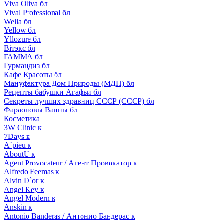
Viva Oliva бл
Vival Professional бл
Wella бл
Yellow бл
Yllozure бл
Вiтэкс бл
ГАММА бл
Гурмандиз бл
Кафе Красоты бл
Мануфактура Дом Природы (МДП) бл
Рецепты бабушки Агафьи бл
Секреты лучших здравниц СССР (СССР) бл
Фараоновы Ванны бл
Косметика
3W Clinic к
7Days к
A`pieu к
AboutU к
Agent Provocateur / Агент Провокатор к
Alfredo Feemas к
Alvin D`or к
Angel Key к
Angel Modern к
Anskin к
Antonio Banderas / Антонио Бандерас к