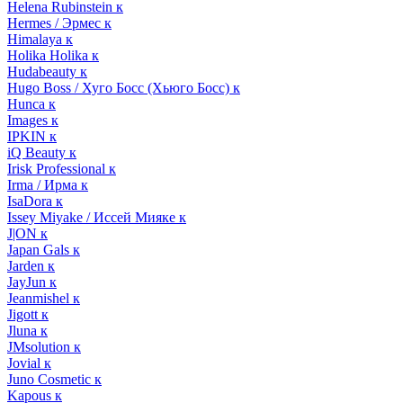
Helena Rubinstein к
Hermes / Эрмес к
Himalaya к
Holika Holika к
Hudabeauty к
Hugo Boss / Хуго Босс (Хьюго Босс) к
Hunca к
Images к
IPKIN к
iQ Beauty к
Irisk Professional к
Irma / Ирма к
IsaDora к
Issey Miyake / Иссей Мияке к
J|ON к
Japan Gals к
Jarden к
JayJun к
Jeanmishel к
Jigott к
Jluna к
JMsolution к
Jovial к
Juno Cosmetic к
Kapous к