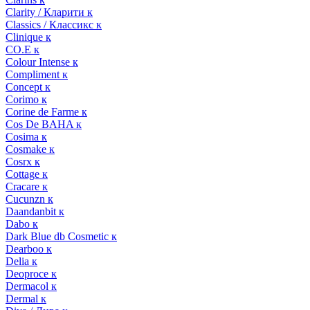
Clarity / Кларити к
Classics / Классикс к
Clinique к
CO.E к
Colour Intense к
Compliment к
Concept к
Corimo к
Corine de Farme к
Cos De BAHA к
Cosima к
Cosmake к
Cosrx к
Cottage к
Cracare к
Cucunzn к
Daandanbit к
Dabo к
Dark Blue db Cosmetic к
Dearboo к
Delia к
Deoproce к
Dermacol к
Dermal к