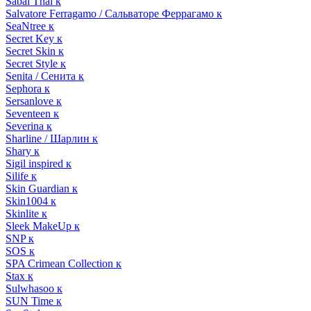
Sabai Thai к
Salvatore Ferragamo / Сальваторе Феррагамо к
SeaNtree к
Secret Key к
Secret Skin к
Secret Style к
Senita / Сенита к
Sephora к
Sersanlove к
Seventeen к
Severina к
Sharline / Шарлин к
Shary к
Sigil inspired к
Silife к
Skin Guardian к
Skin1004 к
Skinlite к
Sleek MakeUp к
SNP к
SOS к
SPA Crimean Collection к
Stax к
Sulwhasoo к
SUN Time к