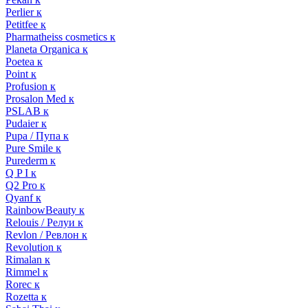
Perlier к
Petitfee к
Pharmatheiss cosmetics к
Planeta Organica к
Poetea к
Point к
Profusion к
Prosalon Med к
PSLAB к
Pudaier к
Pupa / Пупа к
Pure Smile к
Purederm к
Q P I к
Q2 Pro к
Qyanf к
RainbowBeauty к
Relouis / Релуи к
Revlon / Ревлон к
Revolution к
Rimalan к
Rimmel к
Rorec к
Rozetta к