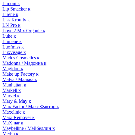
Limoni к
Lip Smacker к
Lirene к
Liss Kroully к
LN Pro к
Love 2 Mix Organic к
Luke к
Lumene к
Luofmiss к
Luxvisage к
Mades Cosmetics к
Madonna / Мадонна к
Magidou к
Make up Factory к
Malva / Мальва к
Manhattan к
Markell к
Marvel к
Mary & May к
Max Factor / Макс Фактор к
Maxclinic к
Maxi Remover к
MaXmar к
Maybelline / Мэйбеллин к
Med:b к