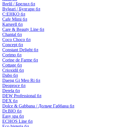
Brelil / Брелил бл
Bvlgari / Булгари бл
C:EHKO бл
Cafe Mimi бл
Karseell бл
Care & Beauty Line бл
Chantal бл
Coco Choco бл
Concept бл
Constant Delight бл
Corimo бл
Corine de Farme бл
Cottage бл
Crioxidil бл
Dabo бл
Daeng Gi Meo Ri бл
Deoproce бл
Derela бл
DEW Professional бл
DEX бл
Dolce & Gabbana / Дольче Габбана бл
Dr.BIO бл
Easy spa бл
ECHOS Line бл
Eco histeria бл