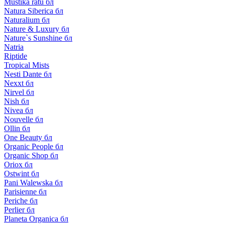
Mustika ratu бл
Natura Siberica бл
Naturalium бл
Nature & Luxury бл
Nature`s Sunshine бл
Natria
Riptide
Tropical Mists
Nesti Dante бл
Nexxt бл
Nirvel бл
Nish бл
Nivea бл
Nouvelle бл
Ollin бл
One Beauty бл
Organic People бл
Organic Shop бл
Oriox бл
Ostwint бл
Pani Walewska бл
Parisienne бл
Periche бл
Perlier бл
Planeta Organica бл