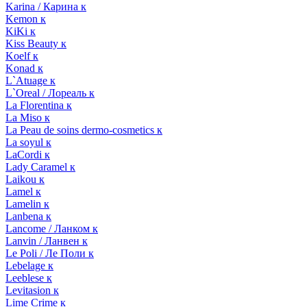
Karina / Карина к
Kemon к
KiKi к
Kiss Beauty к
Koelf к
Konad к
L`Atuage к
L`Oreal / Лореаль к
La Florentina к
La Miso к
La Peau de soins dermo-cosmetics к
La soyul к
LaCordi к
Lady Caramel к
Laikou к
Lamel к
Lamelin к
Lanbena к
Lancome / Ланком к
Lanvin / Ланвен к
Le Poli / Ле Поли к
Lebelage к
Leeblese к
Levitasion к
Lime Crime к