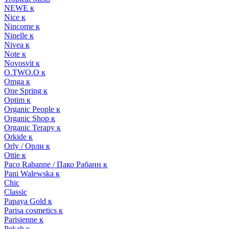
NEWE к
Nice к
Nincome к
Ninelle к
Nivea к
Note к
Novosvit к
O.TWO.O к
Omga к
One Spring к
Optim к
Organic People к
Organic Shop к
Organic Terapy к
Orkide к
Orly / Орли к
Ottie к
Paco Rabanne / Пако Рабанн к
Pani Walewska к
Chic
Classic
Papaya Gold к
Parisa cosmetics к
Parisienne к
Pekah к