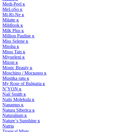
Medi-Peel к
MeLoSo к
Mi-Ri-Ne к
Milatte к
Mildlook к
Milk Plus к
Million Pauline к
Miss Selene к
Missha к
Misss Tais к
Miyueleni к
Mizon к
Monic Beauty к
Moschino / Москино к
Mustika ratu к
My Rose of Bulgaria к
N`YON к
Nail Smith к
Nails Molekula к
Nanamus к
Natura Siberica к
Naturalium к
Nature`s Sunshine к
Natria
Tropical Mists