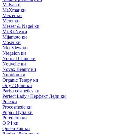
Malva ки
MaXmar ки
Meizer ки
Mertz ки
Messer & Nagel ки
Mi-Ri-Ne ки
Mijamoto ки
Moser ки
NiceView ки
Niegelon ки
Normal Clinic ки
Nouvelle ки
Novax Beauty ки
Nuoxion ки
Organic Terapy ки
Orly / Орли ки
Parisa cosmetics ки
Perfect Lady / Перфект Леди ки
Pole ки
Procosmetic ки
Pupa / Пупа ки
Purederm ки
Q P I ки
Queen Fair ки
Rapira / Рапира ки