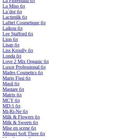
La Florentina бл
La Miso бл
La`dor бл
Lactimilk бл
Lafitel Cosmetique бл
Laikou бл
Lee Stafford бл
Lion бл
Lisap бл
Liss Kroully бл
Londa бл
Love 2 Mix Organic бл
Luxor Professional бл
Mades Cosmetics бл
Mario Fissi бл
Masil бл
Mastare бл
Matrix бл
MCY бл
MD:1 бл
Mi-Ri-Ne бл
Milk & Flowers бл
Milk & Sweets бл
Mise en scene бл
Mitsuei Soft Three бл