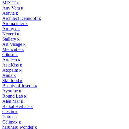
MIXIT к
Any Vera к
Aravia к
Architect Demidoff к
Aroma inter к
Aronyx к
Neverti к
Stallary к
Art-Visage к
Medicube к
Giinsu к
Artdeco к
AsiaKiss к
Atopalm к
Anua к
Skinfood к
Beauty of Joseon к
Ayoume к
Round Lab к
Alen Mar к
Baikal Herbals к
Geslin к
Isntree к
Celimax к
haruharu wonder к