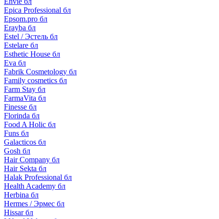
Envie бл
Epica Professional бл
Epsom.pro бл
Erayba бл
Estel / Эстель бл
Estelare бл
Esthetic House бл
Eva бл
Fabrik Cosmetology бл
Family cosmetics бл
Farm Stay бл
FarmaVita бл
Finesse бл
Florinda бл
Food A Holic бл
Funs бл
Galacticos бл
Gosh бл
Hair Company бл
Hair Sekta бл
Halak Professional бл
Health Academy бл
Herbina бл
Hermes / Эрмес бл
Hissar бл