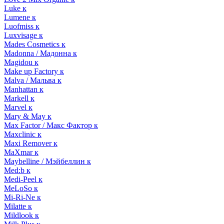
Luke к
Lumene к
Luofmiss к
Luxvisage к
Mades Cosmetics к
Madonna / Мадонна к
Magidou к
Make up Factory к
Malva / Мальва к
Manhattan к
Markell к
Marvel к
Mary & May к
Max Factor / Макс Фактор к
Maxclinic к
Maxi Remover к
MaXmar к
Maybelline / Мэйбеллин к
Med:b к
Medi-Peel к
MeLoSo к
Mi-Ri-Ne к
Milatte к
Mildlook к