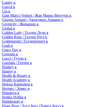
Gatsby к
Gawol к
Gia к
Gian Marco Venturi / Жан Марко Вентури к
Giorgio Armani / Джорджио Армани к
Givenchy / Живанши к
Global к
Golden Lady / Голден Леди к
Golden Rose / Голден Роуз к
Goldenpoint / Голденпоинт к
Gosh к
Grace Day к
Greenini к
Gucci / Гуччи к
Guerlain / Герлен к
Hankey к
Hanroy к
Health & Beauty к
Health Academy к
Helena Rubinstein к
Hermes / Эрмес к
Himalaya к
Holika Holika к
Hudabeauty к
Hugo Boss / Хуго Босс (Хьюго Босс) к