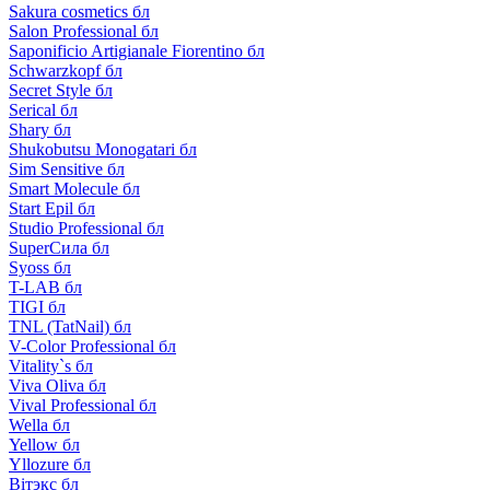
Sakura cosmetics бл
Salon Professional бл
Saponificio Artigianale Fiorentino бл
Schwarzkopf бл
Secret Style бл
Serical бл
Shary бл
Shukobutsu Monogatari бл
Sim Sensitive бл
Smart Molecule бл
Start Epil бл
Studio Professional бл
SuperСила бл
Syoss бл
T-LAB бл
TIGI бл
TNL (TatNail) бл
V-Color Professional бл
Vitality`s бл
Viva Oliva бл
Vival Professional бл
Wella бл
Yellow бл
Yllozure бл
Вiтэкс бл