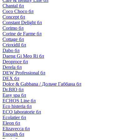
Care & Beauty Line бл
Chantal бл
Coco Choco бл
Concept бл
Constant Delight бл
Corimo бл
Corine de Farme бл
Cottage бл
Crioxidil бл
Dabo бл
Daeng Gi Meo Ri бл
Deoproce бл
Derela бл
DEW Professional бл
DEX бл
Dolce & Gabbana / Дольче Габбана бл
Dr.BIO бл
Easy spa бл
ECHOS Line бл
Eco histeria бл
ECO laboratorie бл
Ecolatier бл
Eleon бл
Elizavecca бл
Enough бл