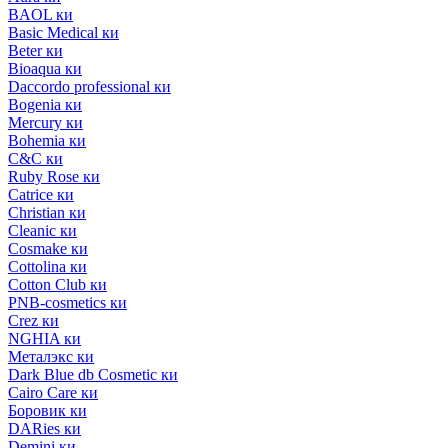
BAOL ки
Basic Medical ки
Beter ки
Bioaqua ки
Daccordo professional ки
Bogenia ки
Mercury ки
Bohemia ки
C&C ки
Ruby Rose ки
Catrice ки
Christian ки
Cleanic ки
Cosmake ки
Cottolina ки
Cotton Club ки
PNB-cosmetics ки
Crez ки
NGHIA ки
Металэкс ки
Dark Blue db Cosmetic ки
Cairo Care ки
Боровик ки
DARies ки
Demini ки