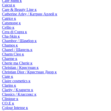
Cafe Mimi к
Caicui к
Care & Beauty Line к
Catherine Arley / Катрин Арлей к
Catrice к
Catsmong к
Cellio к
Cera di Cupra к
Cha-Skin к
Chambor / Шамбор к
Chamos к
Chanel / Шанель к
Charm Cleo к
Charme к
Cherie ma Cherie к
Christian / Кристиан к
Christian Dior / Кристиан Диор к
Ciate к
Claire cosmetics к
Clarins к
Clarity / Кларити к
Classics / Классикс к
Clinique к
CO.E к
Colour Intense к