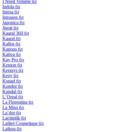
I Need Volume бл
Indola бл
Intesa бл
Intragen бл
Japonica бл
Jigott бл
Kaaral 360 бл
Kaaral бл
Kallos бл
Kapous бл
Kativa бл
Kay Pro бл
Kemon бл
Kerasys бл
Kezy бл
Konad бл
Kondor бл
Kundal бл
L`Oreal бл
La Florentina бл
La Miso бл
La`dor бл
Lactimilk бл
Lafitel Cosmetique бл
Laikou бл