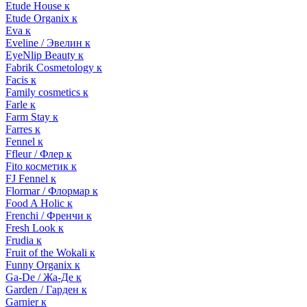
Etude House к
Etude Organix к
Eva к
Eveline / Эвелин к
EyeNlip Beauty к
Fabrik Cosmetology к
Facis к
Family cosmetics к
Farle к
Farm Stay к
Farres к
Fennel к
Ffleur / Флер к
Fito косметик к
FJ Fennel к
Flormar / Флормар к
Food A Holic к
Frenchi / Френчи к
Fresh Look к
Frudia к
Fruit of the Wokali к
Funny Organix к
Ga-De / Жа-Де к
Garden / Гарден к
Garnier к