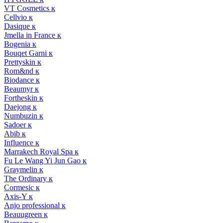
VT Cosmetics к
Cellvio к
Dasique к
Jmella in France к
Bogenia к
Bouqet Garni к
Prettyskin к
Rom&nd к
Biodance к
Beaumyr к
Fortheskin к
Daejong к
Numbuzin к
Sadoer к
Abib к
Influence к
Marrakech Royal Spa к
Fu Le Wang Yi Jun Gao к
Graymelin к
The Ordinary к
Cormesic к
Axis-Y к
Anjo professional к
Beauugreen к