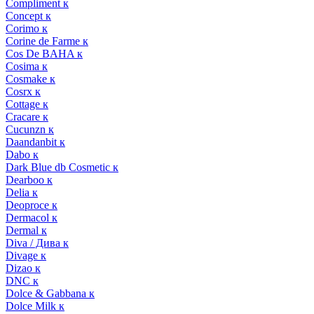
Compliment к
Concept к
Corimo к
Corine de Farme к
Cos De BAHA к
Cosima к
Cosmake к
Cosrx к
Cottage к
Cracare к
Cucunzn к
Daandanbit к
Dabo к
Dark Blue db Cosmetic к
Dearboo к
Delia к
Deoproce к
Dermacol к
Dermal к
Diva / Дива к
Divage к
Dizao к
DNC к
Dolce & Gabbana к
Dolce Milk к