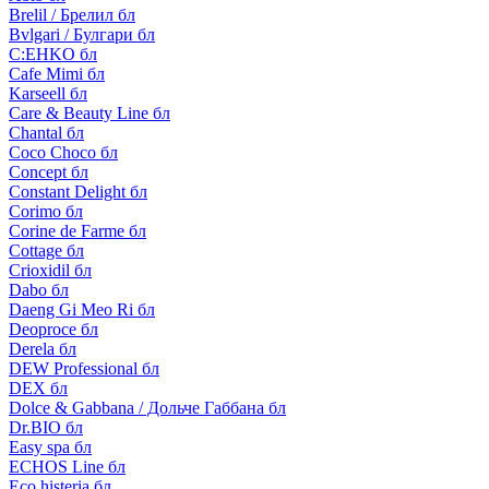
Brelil / Брелил бл
Bvlgari / Булгари бл
C:EHKO бл
Cafe Mimi бл
Karseell бл
Care & Beauty Line бл
Chantal бл
Coco Choco бл
Concept бл
Constant Delight бл
Corimo бл
Corine de Farme бл
Cottage бл
Crioxidil бл
Dabo бл
Daeng Gi Meo Ri бл
Deoproce бл
Derela бл
DEW Professional бл
DEX бл
Dolce & Gabbana / Дольче Габбана бл
Dr.BIO бл
Easy spa бл
ECHOS Line бл
Eco histeria бл