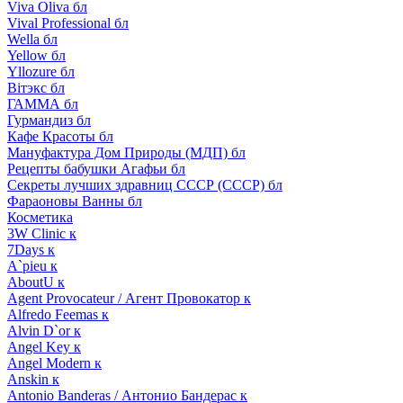
Viva Oliva бл
Vival Professional бл
Wella бл
Yellow бл
Yllozure бл
Вiтэкс бл
ГАММА бл
Гурмандиз бл
Кафе Красоты бл
Мануфактура Дом Природы (МДП) бл
Рецепты бабушки Агафьи бл
Секреты лучших здравниц СССР (СССР) бл
Фараоновы Ванны бл
Косметика
3W Clinic к
7Days к
A`pieu к
AboutU к
Agent Provocateur / Агент Провокатор к
Alfredo Feemas к
Alvin D`or к
Angel Key к
Angel Modern к
Anskin к
Antonio Banderas / Антонио Бандерас к