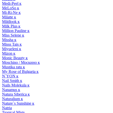
Medi-Peel к
MeLoSo к
Mi-Ri-Ne к
Milatte к
Mildlook к
Milk Plus к
Million Pauline к
Miss Selene к
Missha к
Misss Tais к
Miyueleni к
Mizon к
Monic Beauty к
Moschino / Москино к
Mustika ratu к
My Rose of Bulgaria к
N`YON к
Nail Smith к
Nails Molekula к
Nanamus к
Natura Siberica к
Naturalium к
Nature`s Sunshine к
Natria
Tropical Mists