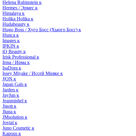
Helena Rubinstein к
Hermes / Эрмес к
Himalaya к
Holika Holika к
Hudabeauty к
Hugo Boss / Хуго Босс (Хьюго Босс) к
Hunca к
Images к
IPKIN к
iQ Beauty к
Irisk Professional к
Irma / Ирма к
IsaDora к
Issey Miyake / Иссей Мияке к
J|ON к
Japan Gals к
Jarden к
JayJun к
Jeanmishel к
Jigott к
Jluna к
JMsolution к
Jovial к
Juno Cosmetic к
Kapous к