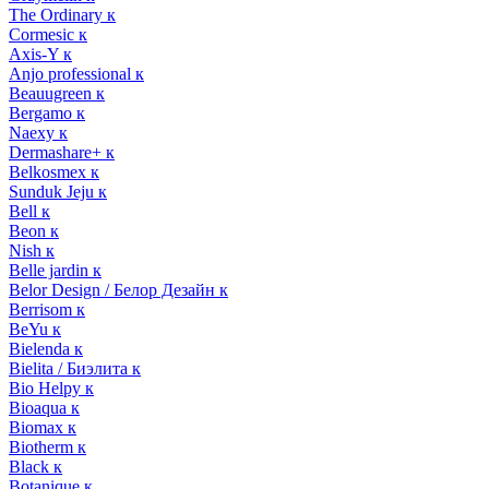
The Ordinary к
Cormesic к
Axis-Y к
Anjo professional к
Beauugreen к
Bergamo к
Naexy к
Dermashare+ к
Belkosmex к
Sunduk Jeju к
Bell к
Beon к
Nish к
Belle jardin к
Belor Design / Белор Дезайн к
Berrisom к
BeYu к
Bielenda к
Bielita / Биэлита к
Bio Helpy к
Bioaqua к
Biomax к
Biotherm к
Black к
Botanique к