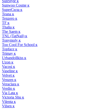
SunStyle к
Sunwoo Cosme к
SuperСила к
Teana к
Tenzero к
TF к
Thalia к
The Saem к
TNL (TatNail) к
Tonymoly к
Too Cool For School к
Topface к
Trimay к
Urbandollkiss к
Uzon к
Vacosi к
Vaseline к
Velvet к
Venzen к
Veraclara к
Verdio к
Via Lata к
Victoria Shu к
Vilenta к
Vilsen к