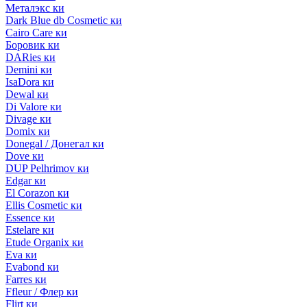
Металэкс ки
Dark Blue db Cosmetic ки
Cairo Care ки
Боровик ки
DARies ки
Demini ки
IsaDora ки
Dewal ки
Di Valore ки
Divage ки
Domix ки
Donegal / Донегал ки
Dove ки
DUP Pelhrimov ки
Edgar ки
El Corazon ки
Ellis Cosmetic ки
Essence ки
Estelare ки
Etude Organix ки
Eva ки
Evabond ки
Farres ки
Ffleur / Флер ки
Flirt ки