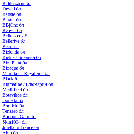
Baldessarini бл
Dewal бл
Batiste бл
Baxter бл
BB|One бл
Beaver бл
Belkosmex бл
Bellerive бл
Beon бл
Bielenda бл
Bielita / Биэлита бл
Bio_Plant бл
Bioaqua бл
Marrakech Royal Spa бл
Black бл
Blumarine / Блюмарин бл
Medi-Peel бл
Botavikos бл
Tsubaki бл
Bouticle бл
Tenzero бл
Bouquet Garni бл
Skin1004 бл
Jmella in France бл
Abib бл