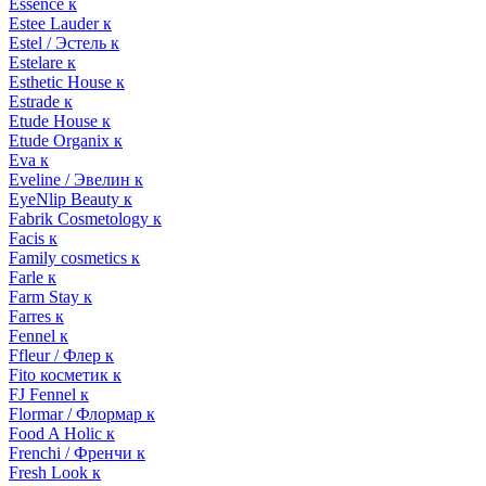
Essence к
Estee Lauder к
Estel / Эстель к
Estelare к
Esthetic House к
Estrade к
Etude House к
Etude Organix к
Eva к
Eveline / Эвелин к
EyeNlip Beauty к
Fabrik Cosmetology к
Facis к
Family cosmetics к
Farle к
Farm Stay к
Farres к
Fennel к
Ffleur / Флер к
Fito косметик к
FJ Fennel к
Flormar / Флормар к
Food A Holic к
Frenchi / Френчи к
Fresh Look к