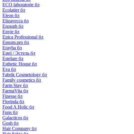
ECO laboratorie бл
Ecolatier бл
Eleon бл
Elizavecca бл
Enough бл
Envie бл
Epica Professional бл
Epsom.pro бл
Erayba бл
Estel / Эстель бл
Estelare бл
Esthetic House бл
Eva бл
Fabrik Cosmetology бл
Family cosmetics бл
Farm Stay бл
FarmaVita бл
Finesse бл
Florinda бл
Food A Holic бл
Funs бл
Galacticos бл
Gosh бл
Hair Company бл
Hair Sekta бл