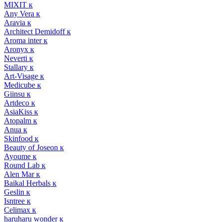
MIXIT к
Any Vera к
Aravia к
Architect Demidoff к
Aroma inter к
Aronyx к
Neverti к
Stallary к
Art-Visage к
Medicube к
Giinsu к
Artdeco к
AsiaKiss к
Atopalm к
Anua к
Skinfood к
Beauty of Joseon к
Ayoume к
Round Lab к
Alen Mar к
Baikal Herbals к
Geslin к
Isntree к
Celimax к
haruharu wonder к