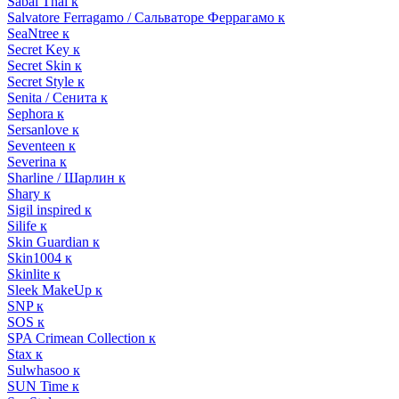
Sabai Thai к
Salvatore Ferragamo / Сальваторе Феррагамо к
SeaNtree к
Secret Key к
Secret Skin к
Secret Style к
Senita / Сенита к
Sephora к
Sersanlove к
Seventeen к
Severina к
Sharline / Шарлин к
Shary к
Sigil inspired к
Silife к
Skin Guardian к
Skin1004 к
Skinlite к
Sleek MakeUp к
SNP к
SOS к
SPA Crimean Collection к
Stax к
Sulwhasoo к
SUN Time к