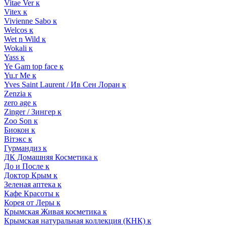
Vitae Ver к
Vitex к
Vivienne Sabo к
Welcos к
Wet n Wild к
Wokali к
Yass к
Ye Gam top face к
Yu.r Me к
Yves Saint Laurent / Ив Сен Лоран к
Zenzia к
zero age к
Zinger / Зингер к
Zoo Son к
Биокон к
Вiтэкс к
Гурмандиз к
ДК Домашняя Косметика к
До и После к
Доктор Крым к
Зеленая аптека к
Кафе Красоты к
Корея от Леры к
Крымская Живая косметика к
Крымская натуральная коллекция (КНК) к