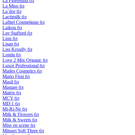
La Florentina бл
La Miso бл
La`dor бл
Lactimilk бл
Lafitel Cosmetique бл
Laikou бл
Lee Stafford бл
Lion бл
Lisap бл
Liss Kroully бл
Londa бл
Love 2 Mix Organic бл
Luxor Professional бл
Mades Cosmetics бл
Mario Fissi бл
Masil бл
Mastare бл
Matrix бл
MCY бл
MD:1 бл
Mi-Ri-Ne бл
Milk & Flowers бл
Milk & Sweets бл
Mise en scene бл
Mitsuei Soft Three бл