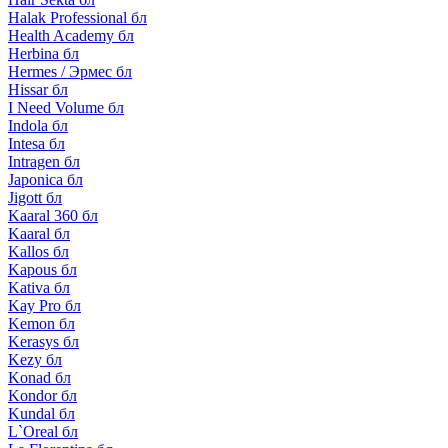
Halak Professional бл
Health Academy бл
Herbina бл
Hermes / Эрмес бл
Hissar бл
I Need Volume бл
Indola бл
Intesa бл
Intragen бл
Japonica бл
Jigott бл
Kaaral 360 бл
Kaaral бл
Kallos бл
Kapous бл
Kativa бл
Kay Pro бл
Kemon бл
Kerasys бл
Kezy бл
Konad бл
Kondor бл
Kundal бл
L`Oreal бл