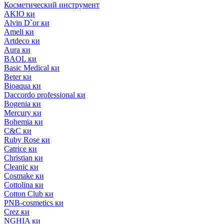
Косметический инструмент
AKIO ки
Alvin D`or ки
Ameli ки
Artdeco ки
Aura ки
BAOL ки
Basic Medical ки
Beter ки
Bioaqua ки
Daccordo professional ки
Bogenia ки
Mercury ки
Bohemia ки
C&C ки
Ruby Rose ки
Catrice ки
Christian ки
Cleanic ки
Cosmake ки
Cottolina ки
Cotton Club ки
PNB-cosmetics ки
Crez ки
NGHIA ки