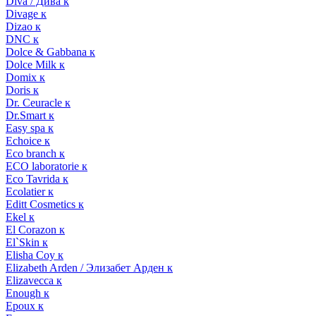
Diva / Дива к
Divage к
Dizao к
DNC к
Dolce & Gabbana к
Dolce Milk к
Domix к
Doris к
Dr. Ceuracle к
Dr.Smart к
Easy spa к
Echoice к
Eco branch к
ECO laboratorie к
Eco Tavrida к
Ecolatier к
Editt Cosmetics к
Ekel к
El Corazon к
El`Skin к
Elisha Coy к
Elizabeth Arden / Элизабет Арден к
Elizavecca к
Enough к
Epoux к