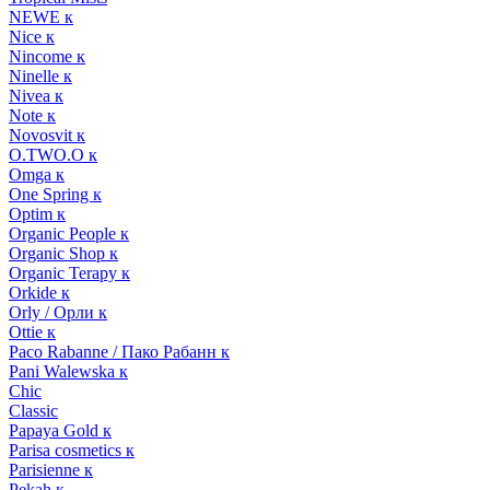
NEWE к
Nice к
Nincome к
Ninelle к
Nivea к
Note к
Novosvit к
O.TWO.O к
Omga к
One Spring к
Optim к
Organic People к
Organic Shop к
Organic Terapy к
Orkide к
Orly / Орли к
Ottie к
Paco Rabanne / Пако Рабанн к
Pani Walewska к
Chic
Classic
Papaya Gold к
Parisa cosmetics к
Parisienne к
Pekah к