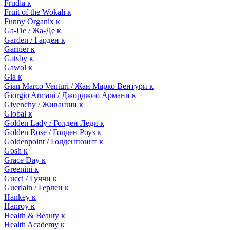
Frudia к
Fruit of the Wokali к
Funny Organix к
Ga-De / Жа-Де к
Garden / Гарден к
Garnier к
Gatsby к
Gawol к
Gia к
Gian Marco Venturi / Жан Марко Вентури к
Giorgio Armani / Джорджио Армани к
Givenchy / Живанши к
Global к
Golden Lady / Голден Леди к
Golden Rose / Голден Роуз к
Goldenpoint / Голденпоинт к
Gosh к
Grace Day к
Greenini к
Gucci / Гуччи к
Guerlain / Герлен к
Hankey к
Hanroy к
Health & Beauty к
Health Academy к