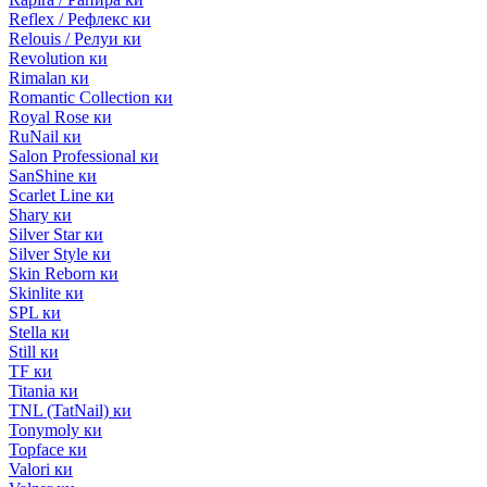
Reflex / Рефлекс ки
Relouis / Релуи ки
Revolution ки
Rimalan ки
Romantic Collection ки
Royal Rose ки
RuNail ки
Salon Professional ки
SanShine ки
Scarlet Line ки
Shary ки
Silver Star ки
Silver Style ки
Skin Reborn ки
Skinlite ки
SPL ки
Stella ки
Still ки
TF ки
Titania ки
TNL (TatNail) ки
Tonymoly ки
Topface ки
Valori ки