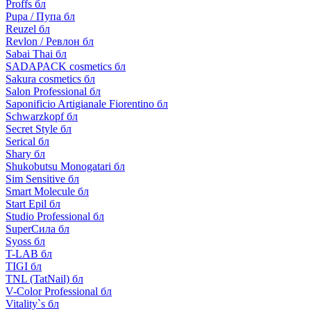
Proffs бл
Pupa / Пупа бл
Reuzel бл
Revlon / Ревлон бл
Sabai Thai бл
SADAPACK cosmetics бл
Sakura cosmetics бл
Salon Professional бл
Saponificio Artigianale Fiorentino бл
Schwarzkopf бл
Secret Style бл
Serical бл
Shary бл
Shukobutsu Monogatari бл
Sim Sensitive бл
Smart Molecule бл
Start Epil бл
Studio Professional бл
SuperСила бл
Syoss бл
T-LAB бл
TIGI бл
TNL (TatNail) бл
V-Color Professional бл
Vitality`s бл