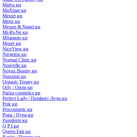
Malva ки
MaXmar ки
Meizer ки
Mertz ки
Messer & Nagel ки
Mi-Ri-Ne ки
Mijamoto ки
Moser ки
NiceView ки
Niegelon ки
Normal Clinic ки
Nouvelle ки
Novax Beauty ки
Nuoxion ки
Organic Terapy ки
Orly / Орли ки
Parisa cosmetics ки
Perfect Lady / Перфект Леди ки
Pole ки
Procosmetic ки
Pupa / Пупа ки
Purederm ки
Q P I ки
Queen Fair ки
Rapira / Рапира ки