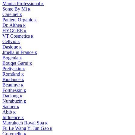
Manita Professional к
Some By Mi к
Care:nel к
Pantera Organic к
Dr. Althea к
HYGGEE к
VT Cosmetics к
Cellvio к
Dasique к
Jmella in France к
Bogenia к
Bouqet Garni к
Prettyskin к
Rom&nd к
Biodance к
Beaumyr к
Fortheskin к
Daejong к
Numbuzin к
Sadoer к
Abib к
Influence к
Marrakech Royal Spa к
Fu Le Wang Yi Jun Gao к
Graymelin к