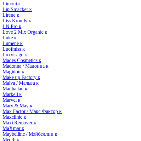
Limoni к
Lip Smacker к
Lirene к
Liss Kroully к
LN Pro к
Love 2 Mix Organic к
Luke к
Lumene к
Luofmiss к
Luxvisage к
Mades Cosmetics к
Madonna / Мадонна к
Magidou к
Make up Factory к
Malva / Мальва к
Manhattan к
Markell к
Marvel к
Mary & May к
Max Factor / Макс Фактор к
Maxclinic к
Maxi Remover к
MaXmar к
Maybelline / Мэйбеллин к
Med:b к