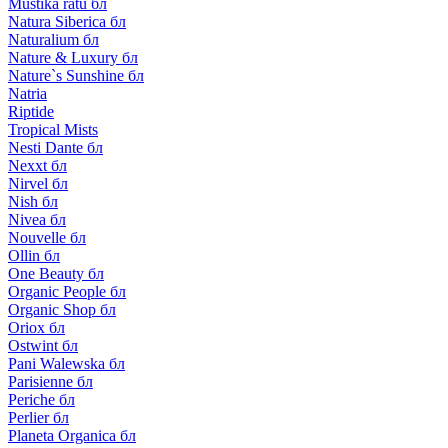
Mustika ratu бл
Natura Siberica бл
Naturalium бл
Nature & Luxury бл
Nature`s Sunshine бл
Natria
Riptide
Tropical Mists
Nesti Dante бл
Nexxt бл
Nirvel бл
Nish бл
Nivea бл
Nouvelle бл
Ollin бл
One Beauty бл
Organic People бл
Organic Shop бл
Oriox бл
Ostwint бл
Pani Walewska бл
Parisienne бл
Periche бл
Perlier бл
Planeta Organica бл