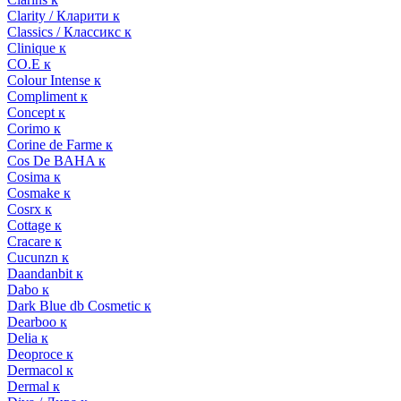
Clarity / Кларити к
Classics / Классикс к
Clinique к
CO.E к
Colour Intense к
Compliment к
Concept к
Corimo к
Corine de Farme к
Cos De BAHA к
Cosima к
Cosmake к
Cosrx к
Cottage к
Cracare к
Cucunzn к
Daandanbit к
Dabo к
Dark Blue db Cosmetic к
Dearboo к
Delia к
Deoproce к
Dermacol к
Dermal к