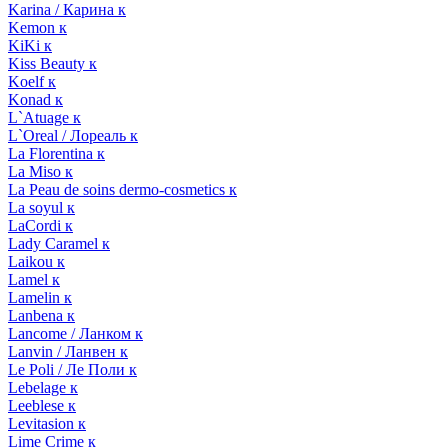
Karina / Карина к
Kemon к
KiKi к
Kiss Beauty к
Koelf к
Konad к
L`Atuage к
L`Oreal / Лореаль к
La Florentina к
La Miso к
La Peau de soins dermo-cosmetics к
La soyul к
LaCordi к
Lady Caramel к
Laikou к
Lamel к
Lamelin к
Lanbena к
Lancome / Ланком к
Lanvin / Ланвен к
Le Poli / Ле Поли к
Lebelage к
Leeblese к
Levitasion к
Lime Crime к