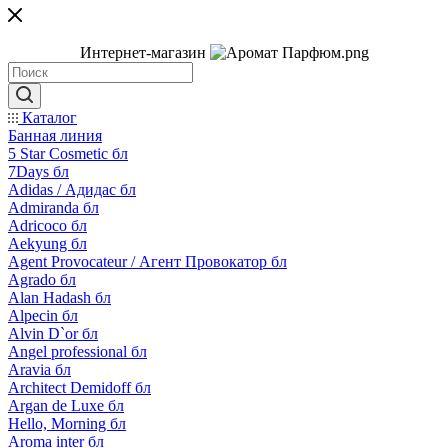
Интернет-магазин
Каталог
Банная линия
5 Star Cosmetic бл
7Days бл
Adidas / Адидас бл
Admiranda бл
Adricoco бл
Aekyung бл
Agent Provocateur / Агент Провокатор бл
Agrado бл
Alan Hadash бл
Alpecin бл
Alvin D`or бл
Angel professional бл
Aravia бл
Architect Demidoff бл
Argan de Luxe бл
Hello, Morning бл
Aroma inter бл