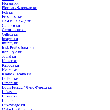
Florans ки
Flormar / Флормар ки
Foli ки
Freshness ки
Ga-De / Жа-Де ки
Galenco ки
Germanicur ки
Gillette ки
Images ки
Infinity ки
Irisk Professional ки
Iron Style ки
Jovial ки
Kaizer ки
Kapous ки
Kenzo ки
Krainev Health ки
Le Poli ки
Limoni ки
Louis Feraud / Луис Ферауд ки
Lukas ки
Lukasi ки
Lure! ки
Luxevisage ки
Make Up Factory ки