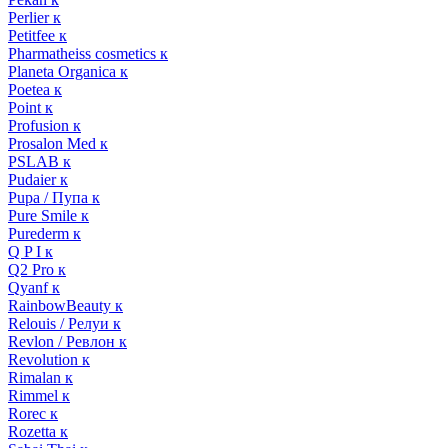
Perlier к
Petitfee к
Pharmatheiss cosmetics к
Planeta Organica к
Poetea к
Point к
Profusion к
Prosalon Med к
PSLAB к
Pudaier к
Pupa / Пупа к
Pure Smile к
Purederm к
Q P I к
Q2 Pro к
Qyanf к
RainbowBeauty к
Relouis / Релуи к
Revlon / Ревлон к
Revolution к
Rimalan к
Rimmel к
Rorec к
Rozetta к