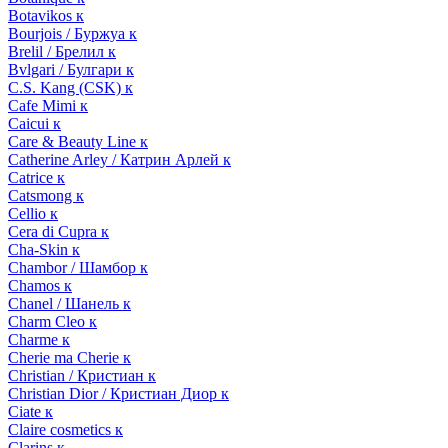
Botavikos к
Bourjois / Буржуа к
Brelil / Брелил к
Bvlgari / Булгари к
C.S. Kang (CSK) к
Cafe Mimi к
Caicui к
Care & Beauty Line к
Catherine Arley / Катрин Арлей к
Catrice к
Catsmong к
Cellio к
Cera di Cupra к
Cha-Skin к
Chambor / Шамбор к
Chamos к
Chanel / Шанель к
Charm Cleo к
Charme к
Cherie ma Cherie к
Christian / Кристиан к
Christian Dior / Кристиан Диор к
Ciate к
Claire cosmetics к
Clarins к