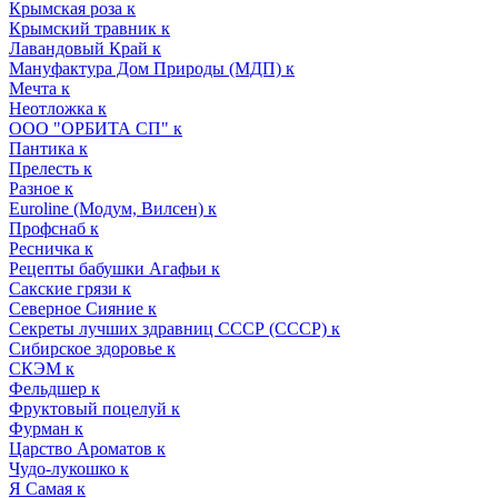
Крымская роза к
Крымский травник к
Лавандовый Край к
Мануфактура Дом Природы (МДП) к
Мечта к
Неотложка к
ООО "ОРБИТА СП" к
Пантика к
Прелесть к
Разное к
Euroline (Модум, Вилсен) к
Профснаб к
Ресничка к
Рецепты бабушки Агафьи к
Сакские грязи к
Северное Сияние к
Секреты лучших здравниц СССР (СССР) к
Сибирское здоровье к
СКЭМ к
Фельдшер к
Фруктовый поцелуй к
Фурман к
Царство Ароматов к
Чудо-лукошко к
Я Самая к