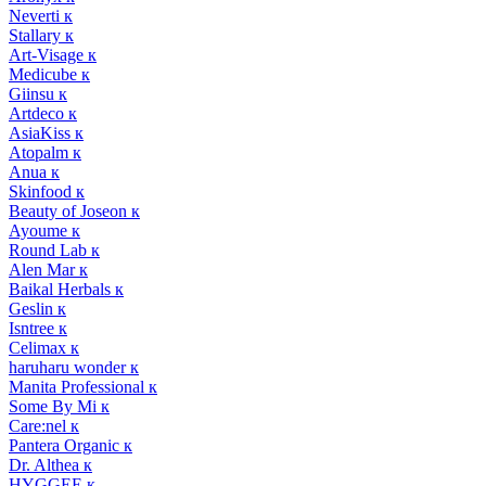
Neverti к
Stallary к
Art-Visage к
Medicube к
Giinsu к
Artdeco к
AsiaKiss к
Atopalm к
Anua к
Skinfood к
Beauty of Joseon к
Ayoume к
Round Lab к
Alen Mar к
Baikal Herbals к
Geslin к
Isntree к
Celimax к
haruharu wonder к
Manita Professional к
Some By Mi к
Care:nel к
Pantera Organic к
Dr. Althea к
HYGGEE к