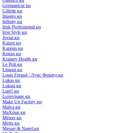
Galenco ки
Germanicur ки
Gillette ки
Images ки
Infinity ки
Irisk Professional ки
Iron Style ки
Jovial ки
Kaizer ки
Kapous ки
Kenzo ки
Krainev Health ки
Le Poli ки
Limoni ки
Louis Feraud / Луис Ферауд ки
Lukas ки
Lukasi ки
Lure! ки
Luxevisage ки
Make Up Factory ки
Malva ки
MaXmar ки
Meizer ки
Mertz ки
Messer & Nagel ки