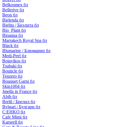
Belkosmex бл
Bellerive бл
Beon бл
Bielenda бл
Bielita / Биэлита бл
Bio_Plant бл
Bioaqua бл
Marrakech Royal Spa бл
Black бл
Blumarine / Блюмарин бл
Medi-Peel бл
Botavikos бл
Tsubaki бл
Bouticle бл
Tenzero бл
Bouquet Garni бл
Skin1004 бл
Jmella in France бл
Abib бл
Brelil / Брелил бл
Bvlgari / Булгари бл
C:EHKO бл
Cafe Mimi бл
Karseell бл