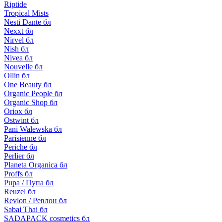
Riptide
Tropical Mists
Nesti Dante бл
Nexxt бл
Nirvel бл
Nish бл
Nivea бл
Nouvelle бл
Ollin бл
One Beauty бл
Organic People бл
Organic Shop бл
Oriox бл
Ostwint бл
Pani Walewska бл
Parisienne бл
Periche бл
Perlier бл
Planeta Organica бл
Proffs бл
Pupa / Пупа бл
Reuzel бл
Revlon / Ревлон бл
Sabai Thai бл
SADAPACK cosmetics бл