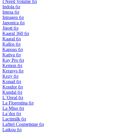
I Need Volume бл
Indola бл
Intesa бл
Intragen бл
Japonica бл
Jigott бл
Kaaral 360 бл
Kaaral бл
Kallos бл
Kapous бл
Kativa бл
Kay Pro бл
Kemon бл
Kerasys бл
Kezy бл
Konad бл
Kondor бл
Kundal бл
L`Oreal бл
La Florentina бл
La Miso бл
La`dor бл
Lactimilk бл
Lafitel Cosmetique бл
Laikou бл