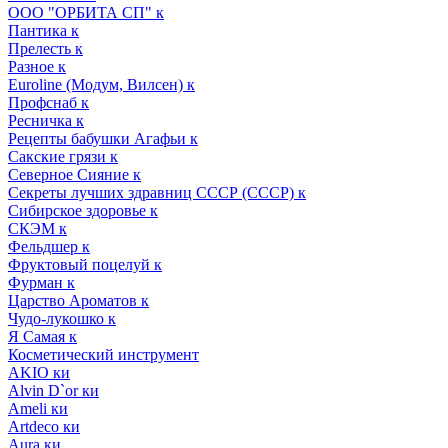
ООО "ОРБИТА СП" к
Пантика к
Прелесть к
Разное к
Euroline (Модум, Вилсен) к
Профснаб к
Ресничка к
Рецепты бабушки Агафьи к
Сакские грязи к
Северное Сияние к
Секреты лучших здравниц СССР (СССР) к
Сибирское здоровье к
СКЭМ к
Фельдшер к
Фруктовый поцелуй к
Фурман к
Царство Ароматов к
Чудо-лукошко к
Я Самая к
Косметический инструмент
AKIO ки
Alvin D`or ки
Ameli ки
Artdeco ки
Aura ки