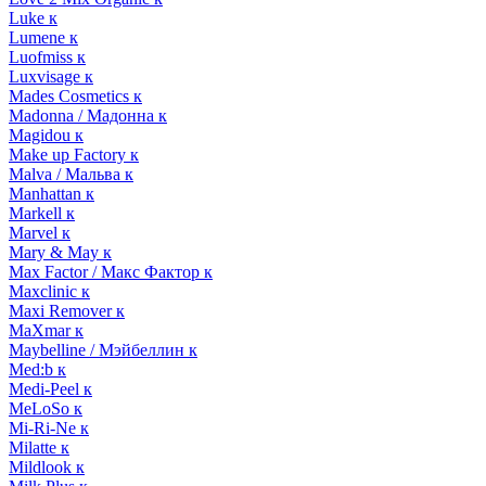
Luke к
Lumene к
Luofmiss к
Luxvisage к
Mades Cosmetics к
Madonna / Мадонна к
Magidou к
Make up Factory к
Malva / Мальва к
Manhattan к
Markell к
Marvel к
Mary & May к
Max Factor / Макс Фактор к
Maxclinic к
Maxi Remover к
MaXmar к
Maybelline / Мэйбеллин к
Med:b к
Medi-Peel к
MeLoSo к
Mi-Ri-Ne к
Milatte к
Mildlook к