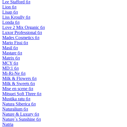
Lee Stafford бл
Lion бл
Lisap бл
Liss Kroully бл
Londa бл
Love 2 Mix Organic бл
Luxor Professional бл
Mades Cosmetics бл
Mario Fissi бл
Masil бл
Mastare бл
Matrix бл
MCY бл
MD:1 бл
Mi-Ri-Ne бл
Milk & Flowers бл
Milk & Sweets бл
Mise en scene бл
Mitsuei Soft Three бл
Mustika ratu бл
Natura Siberica бл
Naturalium бл
Nature & Luxury бл
Nature`s Sunshine бл
Natria