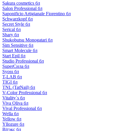
Sakura cosmetics бл
Salon Professional бл
Saponificio Artigianale Fiorentino бл
Schwarzkopf бл
Secret Style бл
Serical бл
Shary бл
Shukobutsu Monogatari бл
Sim Sensitive бл
Smart Molecule бл
Start Epil бл
Studio Professional бл
SuperСила бл
Syoss бл
T-LAB бл
TIGI бл
TNL (TatNail) бл
V-Color Professional бл
Vitality`s бл
Viva Oliva бл
Vival Professional бл
Wella бл
Yellow бл
Yllozure бл
Вiтэкс бл