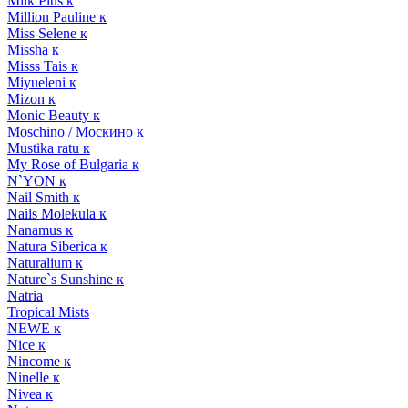
Milk Plus к
Million Pauline к
Miss Selene к
Missha к
Misss Tais к
Miyueleni к
Mizon к
Monic Beauty к
Moschino / Москино к
Mustika ratu к
My Rose of Bulgaria к
N`YON к
Nail Smith к
Nails Molekula к
Nanamus к
Natura Siberica к
Naturalium к
Nature`s Sunshine к
Natria
Tropical Mists
NEWE к
Nice к
Nincome к
Ninelle к
Nivea к