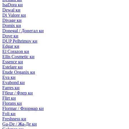
IsaDora ки
Dewal ки
Di Valore ки
Divage ки
Domix ки
Donegal / Донегал ки
Dove ки
DUP Pelhrimov ки
Edgar ки
El Corazon ки
Ellis Cosmetic ки
Essence ки
Estelare ки
Etude Organix ки
Eva ки
Evabond ки
Farres ки
Ffleur / Флер ки
Flirt ки
Florans ки
Flormar / Флормар ки
Foli ки
Freshness ки
Ga-De / Жа-Де ки