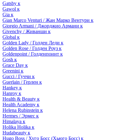
Gatsby к
Gawol к
Gia к
Gian Marco Venturi / Жан Марко Вентури к
Giorgio Armani / Джорджио Армани к
Givenchy / Живанши к
Global к
Golden Lady / Голден Леди к
Golden Rose / Голден Роуз к
Goldenpoint / Голденпоинт к
Gosh к
Grace Day к
Greenini к
Gucci / Гуччи к
Guerlain / Герлен к
Hankey к
Hanroy к
Health & Beauty к
Health Academy к
Helena Rubinstein к
Hermes / Эрмес к
Himalaya к
Holika Holika к
Hudabeauty к
Hugo Boss / Хуго Босс (Хьюго Босс) к