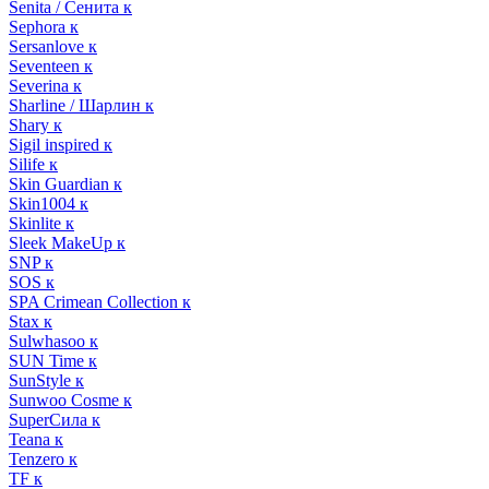
Senita / Сенита к
Sephora к
Sersanlove к
Seventeen к
Severina к
Sharline / Шарлин к
Shary к
Sigil inspired к
Silife к
Skin Guardian к
Skin1004 к
Skinlite к
Sleek MakeUp к
SNP к
SOS к
SPA Crimean Collection к
Stax к
Sulwhasoo к
SUN Time к
SunStyle к
Sunwoo Cosme к
SuperСила к
Teana к
Tenzero к
TF к