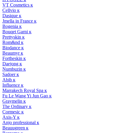
VT Cosmetics к
Cellvio к
Dasique к
Jmella in France к
Bogenia к
Bouqet Garni к
Prettyskin к
Rom&nd к
Biodance к
Beaumyr к
Fortheskin к
Daejong к
Numbuzin к
Sadoer к
Abib к
Influence к
Marrakech Royal Spa к
Fu Le Wang Yi Jun Gao к
Graymelin к
The Ordinary к
Cormesic к
Axis-Y к
Anjo professional к
Beauugreen к