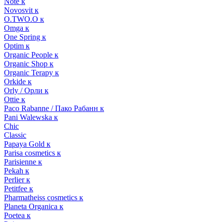
Note к
Novosvit к
O.TWO.O к
Omga к
One Spring к
Optim к
Organic People к
Organic Shop к
Organic Terapy к
Orkide к
Orly / Орли к
Ottie к
Paco Rabanne / Пако Рабанн к
Pani Walewska к
Chic
Classic
Papaya Gold к
Parisa cosmetics к
Parisienne к
Pekah к
Perlier к
Petitfee к
Pharmatheiss cosmetics к
Planeta Organica к
Poetea к