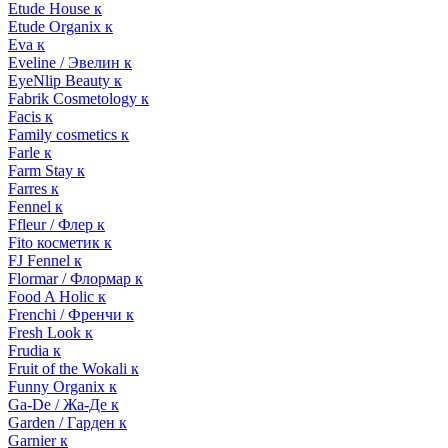
Etude House к
Etude Organix к
Eva к
Eveline / Эвелин к
EyeNlip Beauty к
Fabrik Cosmetology к
Facis к
Family cosmetics к
Farle к
Farm Stay к
Farres к
Fennel к
Ffleur / Флер к
Fito косметик к
FJ Fennel к
Flormar / Флормар к
Food A Holic к
Frenchi / Френчи к
Fresh Look к
Frudia к
Fruit of the Wokali к
Funny Organix к
Ga-De / Жа-Де к
Garden / Гарден к
Garnier к