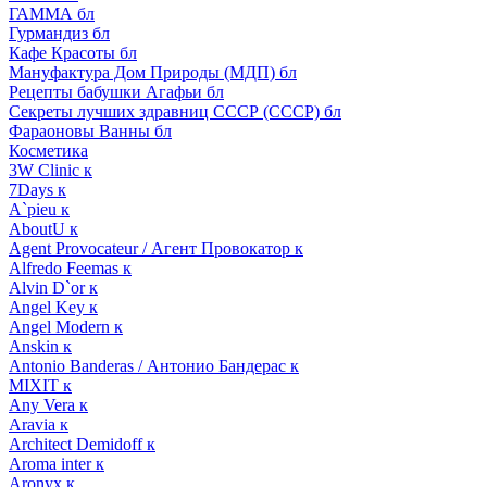
ГАММА бл
Гурмандиз бл
Кафе Красоты бл
Мануфактура Дом Природы (МДП) бл
Рецепты бабушки Агафьи бл
Секреты лучших здравниц СССР (СССР) бл
Фараоновы Ванны бл
Косметика
3W Clinic к
7Days к
A`pieu к
AboutU к
Agent Provocateur / Агент Провокатор к
Alfredo Feemas к
Alvin D`or к
Angel Key к
Angel Modern к
Anskin к
Antonio Banderas / Антонио Бандерас к
MIXIT к
Any Vera к
Aravia к
Architect Demidoff к
Aroma inter к
Aronyx к