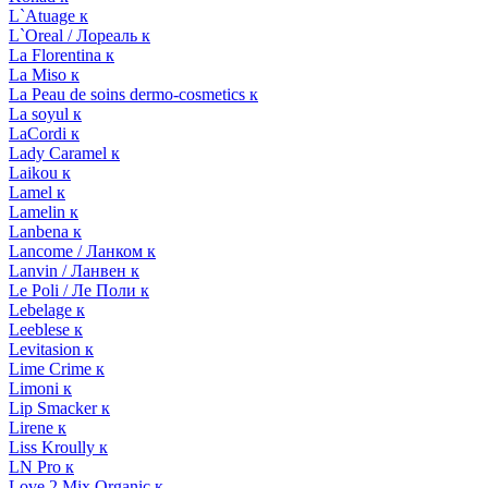
L`Atuage к
L`Oreal / Лореаль к
La Florentina к
La Miso к
La Peau de soins dermo-cosmetics к
La soyul к
LaCordi к
Lady Caramel к
Laikou к
Lamel к
Lamelin к
Lanbena к
Lancome / Ланком к
Lanvin / Ланвен к
Le Poli / Ле Поли к
Lebelage к
Leeblese к
Levitasion к
Lime Crime к
Limoni к
Lip Smacker к
Lirene к
Liss Kroully к
LN Pro к
Love 2 Mix Organic к