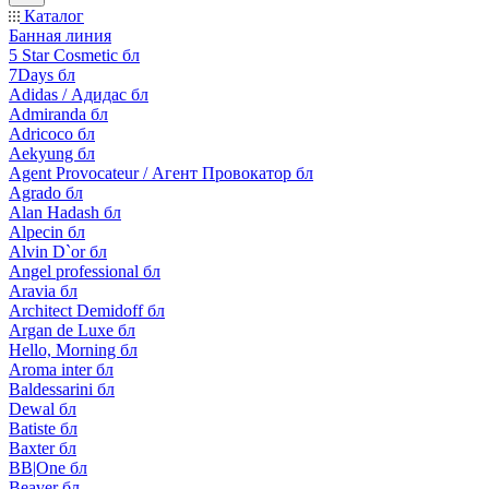
Каталог
Банная линия
5 Star Cosmetic бл
7Days бл
Adidas / Адидас бл
Admiranda бл
Adricoco бл
Aekyung бл
Agent Provocateur / Агент Провокатор бл
Agrado бл
Alan Hadash бл
Alpecin бл
Alvin D`or бл
Angel professional бл
Aravia бл
Architect Demidoff бл
Argan de Luxe бл
Hello, Morning бл
Aroma inter бл
Baldessarini бл
Dewal бл
Batiste бл
Baxter бл
BB|One бл
Beaver бл