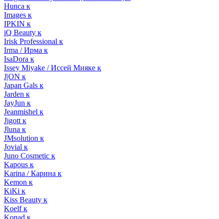
Hunca к
Images к
IPKIN к
iQ Beauty к
Irisk Professional к
Irma / Ирма к
IsaDora к
Issey Miyake / Иссей Мияке к
J|ON к
Japan Gals к
Jarden к
JayJun к
Jeanmishel к
Jigott к
Jluna к
JMsolution к
Jovial к
Juno Cosmetic к
Kapous к
Karina / Карина к
Kemon к
KiKi к
Kiss Beauty к
Koelf к
Konad к