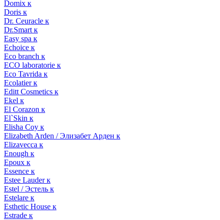
Domix к
Doris к
Dr. Ceuracle к
Dr.Smart к
Easy spa к
Echoice к
Eco branch к
ECO laboratorie к
Eco Tavrida к
Ecolatier к
Editt Cosmetics к
Ekel к
El Corazon к
El`Skin к
Elisha Coy к
Elizabeth Arden / Элизабет Арден к
Elizavecca к
Enough к
Epoux к
Essence к
Estee Lauder к
Estel / Эстель к
Estelare к
Esthetic House к
Estrade к