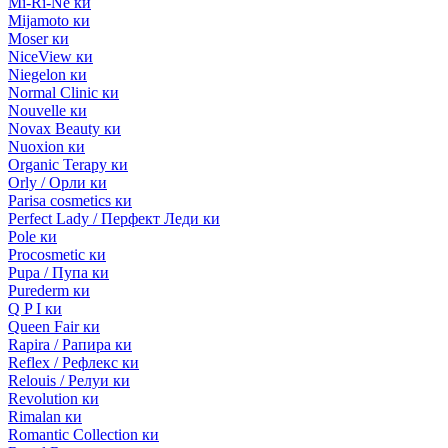
Mi-Ri-Ne ки
Mijamoto ки
Moser ки
NiceView ки
Niegelon ки
Normal Clinic ки
Nouvelle ки
Novax Beauty ки
Nuoxion ки
Organic Terapy ки
Orly / Орли ки
Parisa cosmetics ки
Perfect Lady / Перфект Леди ки
Pole ки
Procosmetic ки
Pupa / Пупа ки
Purederm ки
Q P I ки
Queen Fair ки
Rapira / Рапира ки
Reflex / Рефлекс ки
Relouis / Релуи ки
Revolution ки
Rimalan ки
Romantic Collection ки