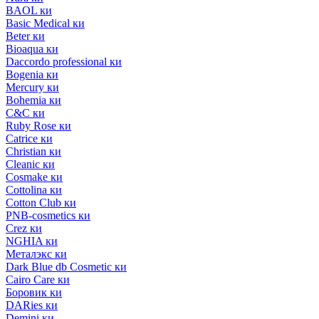
BAOL ки
Basic Medical ки
Beter ки
Bioaqua ки
Daccordo professional ки
Bogenia ки
Mercury ки
Bohemia ки
C&C ки
Ruby Rose ки
Catrice ки
Christian ки
Cleanic ки
Cosmake ки
Cottolina ки
Cotton Club ки
PNB-cosmetics ки
Crez ки
NGHIA ки
Металэкс ки
Dark Blue db Cosmetic ки
Cairo Care ки
Боровик ки
DARies ки
Demini ки