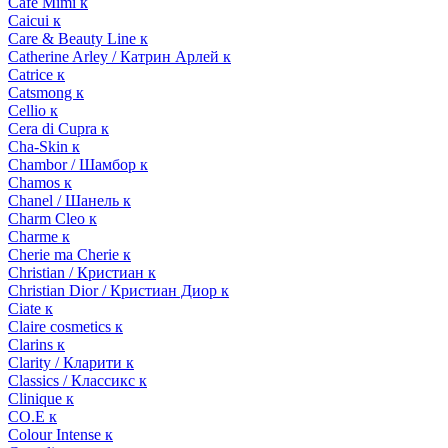
Cafe Mimi к
Caicui к
Care & Beauty Line к
Catherine Arley / Катрин Арлей к
Catrice к
Catsmong к
Cellio к
Cera di Cupra к
Cha-Skin к
Chambor / Шамбор к
Chamos к
Chanel / Шанель к
Charm Cleo к
Charme к
Cherie ma Cherie к
Christian / Кристиан к
Christian Dior / Кристиан Диор к
Ciate к
Claire cosmetics к
Clarins к
Clarity / Кларити к
Classics / Классикс к
Clinique к
CO.E к
Colour Intense к