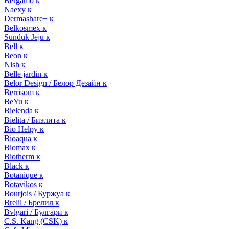
Bergamo к
Naexy к
Dermashare+ к
Belkosmex к
Sunduk Jeju к
Bell к
Beon к
Nish к
Belle jardin к
Belor Design / Белор Дезайн к
Berrisom к
BeYu к
Bielenda к
Bielita / Биэлита к
Bio Helpy к
Bioaqua к
Biomax к
Biotherm к
Black к
Botanique к
Botavikos к
Bourjois / Буржуа к
Brelil / Брелил к
Bvlgari / Булгари к
C.S. Kang (CSK) к