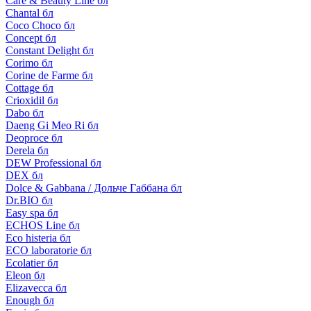
Care & Beauty Line бл
Chantal бл
Coco Choco бл
Concept бл
Constant Delight бл
Corimo бл
Corine de Farme бл
Cottage бл
Crioxidil бл
Dabo бл
Daeng Gi Meo Ri бл
Deoproce бл
Derela бл
DEW Professional бл
DEX бл
Dolce & Gabbana / Дольче Габбана бл
Dr.BIO бл
Easy spa бл
ECHOS Line бл
Eco histeria бл
ECO laboratorie бл
Ecolatier бл
Eleon бл
Elizavecca бл
Enough бл