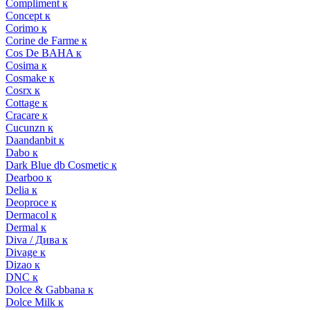
Compliment к
Concept к
Corimo к
Corine de Farme к
Cos De BAHA к
Cosima к
Cosmake к
Cosrx к
Cottage к
Cracare к
Cucunzn к
Daandanbit к
Dabo к
Dark Blue db Cosmetic к
Dearboo к
Delia к
Deoproce к
Dermacol к
Dermal к
Diva / Дива к
Divage к
Dizao к
DNC к
Dolce & Gabbana к
Dolce Milk к