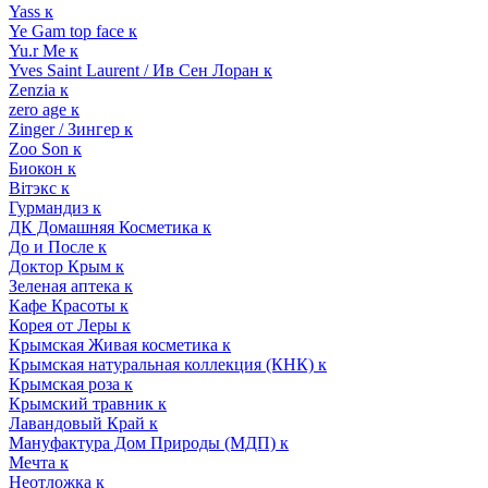
Yass к
Ye Gam top face к
Yu.r Me к
Yves Saint Laurent / Ив Сен Лоран к
Zenzia к
zero age к
Zinger / Зингер к
Zoo Son к
Биокон к
Вiтэкс к
Гурмандиз к
ДК Домашняя Косметика к
До и После к
Доктор Крым к
Зеленая аптека к
Кафе Красоты к
Корея от Леры к
Крымская Живая косметика к
Крымская натуральная коллекция (КНК) к
Крымская роза к
Крымский травник к
Лавандовый Край к
Мануфактура Дом Природы (МДП) к
Мечта к
Неотложка к