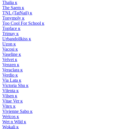
Thalia к
The Saem к
TNL (TatNail) к
Tonymoly к
Too Cool For School к
Topface к
Trimay к
Urbandollkiss к
Uzon к
Vacosi к
Vaseline к
Velvet к
Venzen к
Veraclara к
Verdio к
Via Lata к
Victoria Shu к
Vilenta к
Vilsen к
Vitae Ver к
Vitex к
Vivienne Sabo к
Welcos к
Wet n Wild к
Wokali к