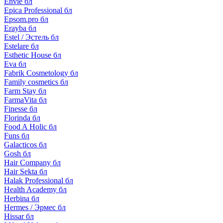
Envie бл
Epica Professional бл
Epsom.pro бл
Erayba бл
Estel / Эстель бл
Estelare бл
Esthetic House бл
Eva бл
Fabrik Cosmetology бл
Family cosmetics бл
Farm Stay бл
FarmaVita бл
Finesse бл
Florinda бл
Food A Holic бл
Funs бл
Galacticos бл
Gosh бл
Hair Company бл
Hair Sekta бл
Halak Professional бл
Health Academy бл
Herbina бл
Hermes / Эрмес бл
Hissar бл