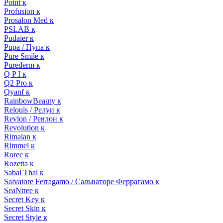
Point к
Profusion к
Prosalon Med к
PSLAB к
Pudaier к
Pupa / Пупа к
Pure Smile к
Purederm к
Q P I к
Q2 Pro к
Qyanf к
RainbowBeauty к
Relouis / Релуи к
Revlon / Ревлон к
Revolution к
Rimalan к
Rimmel к
Rorec к
Rozetta к
Sabai Thai к
Salvatore Ferragamo / Сальваторе Феррагамо к
SeaNtree к
Secret Key к
Secret Skin к
Secret Style к